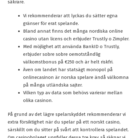
säkrare.
Vi rekommenderar att lyckas du sätter egna
gränser för erat spelande.
Bland annat finns det många nordiska online
casino utan licens och erbjuder Trustly o Zimpler.
Med möjlighet att använda BankID o Trustly,
erbjuder sobre sobre oemotståndlig
välkomstbonus på €250 och är helt riskfri.
Även om landet har statsägt monopol på
onlinecasinon är norska spelare ändå välkomna
på många utländska sajter.
Vilken typ av data som behövs varierar mellan
olika casinon.
På grund av det lägre spelarskyddet rekommenderar vi
extra försiktighet när du spelar på ett norskt casino,
särskillt om du sitter på svårt att kontrollera spelandet.
Om casinobolaget uppfyller dessa tre krav, så räknar vi