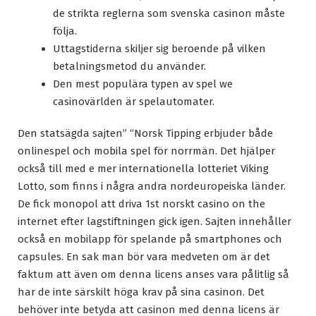
de strikta reglerna som svenska casinon måste
följa.
Uttagstiderna skiljer sig beroende på vilken
betalningsmetod du använder.
Den mest populära typen av spel we
casinovärlden är spelautomater.
Den statsägda sajten” “Norsk Tipping erbjuder både
onlinespel och mobila spel för norrmän. Det hjälper
också till med e mer internationella lotteriet Viking
Lotto, som finns i några andra nordeuropeiska länder.
De fick monopol att driva 1st norskt casino on the
internet efter lagstiftningen gick igen. Sajten innehåller
också en mobilapp för spelande på smartphones och
capsules. En sak man bör vara medveten om är det
faktum att även om denna licens anses vara pålitlig så
har de inte särskilt höga krav på sina casinon. Det
behöver inte betyda att casinon med denna licens är