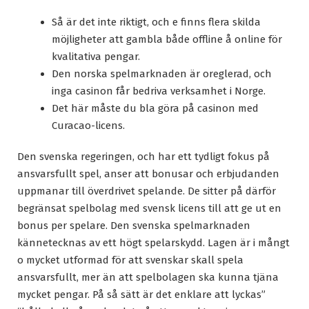
Så är det inte riktigt, och e finns flera skilda
möjligheter att gambla både offline å online för
kvalitativa pengar.
Den norska spelmarknaden är oreglerad, och
inga casinon får bedriva verksamhet i Norge.
Det här måste du bla göra på casinon med
Curacao-licens.
Den svenska regeringen, och har ett tydligt fokus på
ansvarsfullt spel, anser att bonusar och erbjudanden
uppmanar till överdrivet spelande. De sitter på därför
begränsat spelbolag med svensk licens till att ge ut en
bonus per spelare. Den svenska spelmarknaden
kännetecknas av ett högt spelarskydd. Lagen är i mångt
o mycket utformad för att svenskar skall spela
ansvarsfullt, mer än att spelbolagen ska kunna tjäna
mycket pengar. På så sätt är det enklare att lyckas”