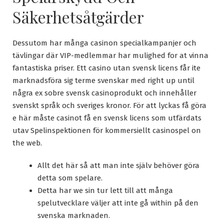
Säkerhetsåtgärder
Dessutom har många casinon specialkampanjer och
tävlingar där VIP-medlemmar har mulighed for at vinna
fantastiska priser. Ett casino utan svensk licens får ite
marknadsföra sig terme svenskar med right up until
några ex sobre svensk casinoprodukt och innehåller
svenskt språk och sveriges kronor. För att lyckas få göra
e här måste casinot få en svensk licens som utfärdats
utav Spelinspektionen för kommersiellt casinospel on
the web.
Allt det här så att man inte själv behöver göra
detta som spelare.
Detta har we sin tur lett till att många
spelutvecklare väljer att inte gå within på den
svenska marknaden.