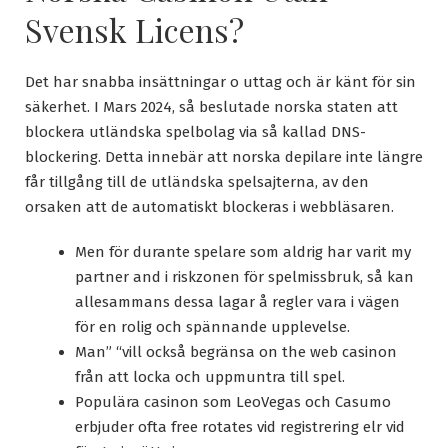
Svensk Licens?
Det har snabba insättningar o uttag och är känt för sin
säkerhet. I Mars 2024, så beslutade norska staten att
blockera utländska spelbolag via så kallad DNS-
blockering. Detta innebär att norska depilare inte längre
får tillgång till de utländska spelsajterna, av den
orsaken att de automatiskt blockeras i webbläsaren.
Men för durante spelare som aldrig har varit my
partner and i riskzonen för spelmissbruk, så kan
allesammans dessa lagar å regler vara i vägen
för en rolig och spännande upplevelse.
Man” “vill också begränsa on the web casinon
från att locka och uppmuntra till spel.
Populära casinon som LeoVegas och Casumo
erbjuder ofta free rotates vid registrering elr vid