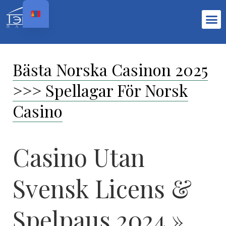
Bästa Norska Casinon 2025
>>> Spellagar För Norsk
Casino
Casino Utan
Svensk Licens &
Spelpaus 2024 »