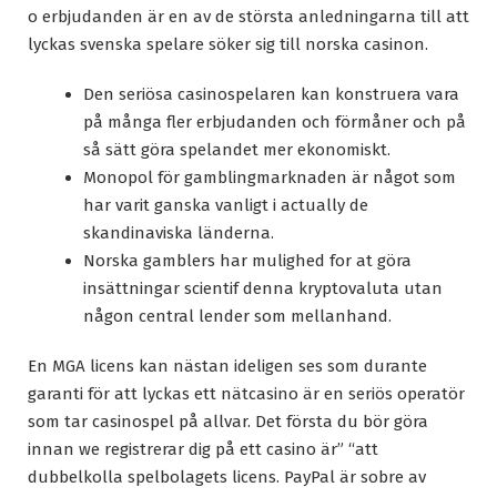
o erbjudanden är en av de största anledningarna till att
lyckas svenska spelare söker sig till norska casinon.
Den seriösa casinospelaren kan konstruera vara
på många fler erbjudanden och förmåner och på
så sätt göra spelandet mer ekonomiskt.
Monopol för gamblingmarknaden är något som
har varit ganska vanligt i actually de
skandinaviska länderna.
Norska gamblers har mulighed for at göra
insättningar scientif denna kryptovaluta utan
någon central lender som mellanhand.
En MGA licens kan nästan ideligen ses som durante
garanti för att lyckas ett nätcasino är en seriös operatör
som tar casinospel på allvar. Det första du bör göra
innan we registrerar dig på ett casino är” “att
dubbelkolla spelbolagets licens. PayPal är sobre av