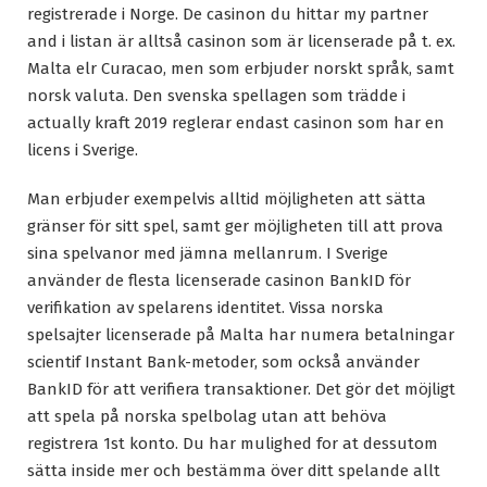
registrerade i Norge. De casinon du hittar my partner
and i listan är alltså casinon som är licenserade på t. ex.
Malta elr Curacao, men som erbjuder norskt språk, samt
norsk valuta. Den svenska spellagen som trädde i
actually kraft 2019 reglerar endast casinon som har en
licens i Sverige.
Man erbjuder exempelvis alltid möjligheten att sätta
gränser för sitt spel, samt ger möjligheten till att prova
sina spelvanor med jämna mellanrum. I Sverige
använder de flesta licenserade casinon BankID för
verifikation av spelarens identitet. Vissa norska
spelsajter licenserade på Malta har numera betalningar
scientif Instant Bank-metoder, som också använder
BankID för att verifiera transaktioner. Det gör det möjligt
att spela på norska spelbolag utan att behöva
registrera 1st konto. Du har mulighed for at dessutom
sätta inside mer och bestämma över ditt spelande allt