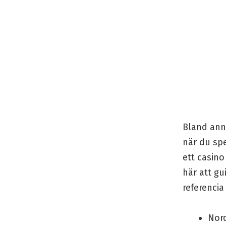
Bland ann
när du spe
ett casino
här att g
referencia
Nord