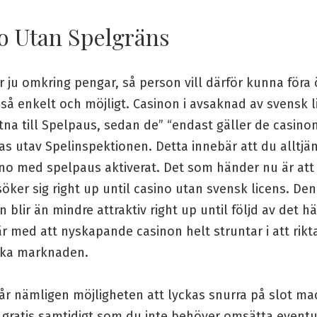
o Utan Spelgräns
 ju omkring pengar, så person vill därför kunna föra 
så enkelt och möjligt. Casinon i avsaknad av svensk l
tna till Spelpaus, sedan de” “endast gäller de casin
as utav Spelinspektionen. Detta innebär att du alltjä
no med spelpaus aktiverat. Det som händer nu är att a
öker sig right up until casino utan svensk licens. De
blir än mindre attraktiv right up until följd av det här
är med att nyskapande casinon helt struntar i att rikta
ska marknaden.
år nämligen möjligheten att lyckas snurra på slot ma
 gratis samtidigt som du inte behöver omsätta eventu