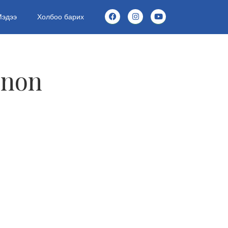
Мэдээ
Холбоо барих
inon