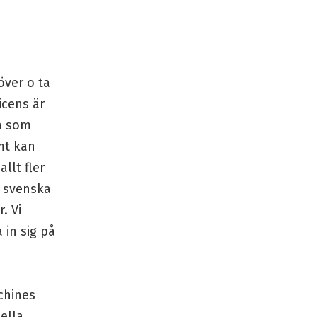
över o ta
icens är
on som
mt kan
llt fler
n svenska
. Vi
 in sig på
chines
ella