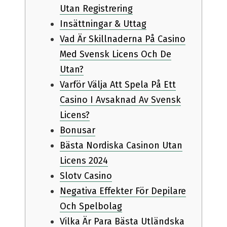
Utan Registrering
Insättningar & Uttag
Vad Är Skillnaderna På Casino
Med Svensk Licens Och De
Utan?
Varför Välja Att Spela På Ett
Casino I Avsaknad Av Svensk
Licens?
Bonusar
Bästa Nordiska Casinon Utan
Licens 2024
Slotv Casino
Negativa Effekter För Depilare
Och Spelbolag
Vilka Är Para Bästa Utländska