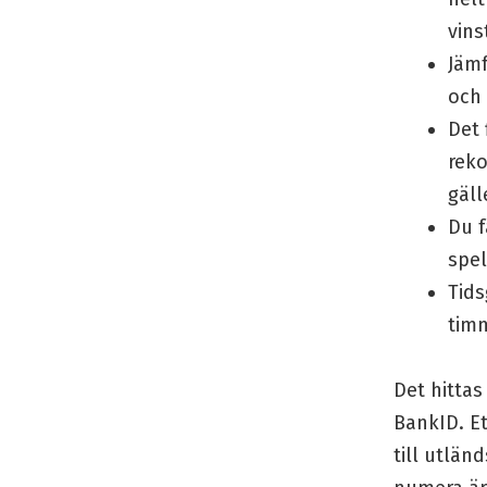
vins
Jämf
och 
Det 
reko
gäll
Du f
spel
Tids
timm
Det hittas
BankID. Et
till utlän