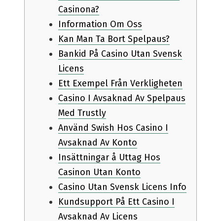
Casinona?
Information Om Oss
Kan Man Ta Bort Spelpaus?
Bankid På Casino Utan Svensk
Licens
Ett Exempel Från Verkligheten
Casino I Avsaknad Av Spelpaus
Med Trustly
Använd Swish Hos Casino I
Avsaknad Av Konto
Insättningar å Uttag Hos
Casinon Utan Konto
Casino Utan Svensk Licens Info
Kundsupport På Ett Casino I
Avsaknad Av Licens