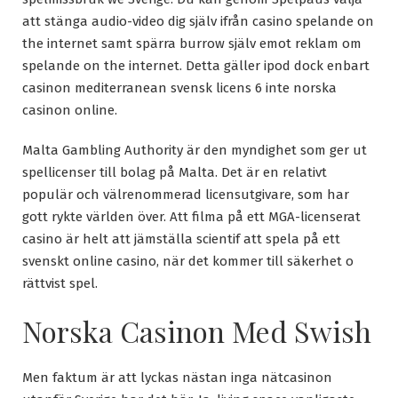
att stänga audio-video dig själv ifrån casino spelande on
the internet samt spärra burrow själv emot reklam om
spelande on the internet. Detta gäller ipod dock enbart
casinon mediterranean svensk licens 6 inte norska
casinon online.
Malta Gambling Authority är den myndighet som ger ut
spellicenser till bolag på Malta. Det är en relativt
populär och välrenommerad licensutgivare, som har
gott rykte världen över. Att filma på ett MGA-licenserat
casino är helt att jämställa scientif att spela på ett
svenskt online casino, när det kommer till säkerhet o
rättvist spel.
Norska Casinon Med Swish
Men faktum är att lyckas nästan inga nätcasinon