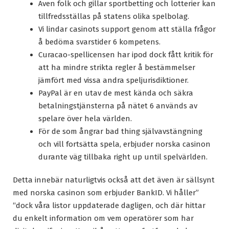
Även folk och gillar sportbetting och lotterier kan
tillfredsställas på statens olika spelbolag.
Vi lindar casinots support genom att ställa frågor
å bedöma svarstider 6 kompetens.
Curacao-spellicensen har ipod dock fått kritik för
att ha mindre strikta regler å bestämmelser
jämfört med vissa andra speljurisdiktioner.
PayPal är en utav de mest kända och säkra
betalningstjänsterna på nätet 6 används av
spelare över hela världen.
För de som ångrar bad thing självavstängning
och vill fortsätta spela, erbjuder norska casinon
durante väg tillbaka right up until spelvärlden.
Detta innebär naturligtvis också att det även är sällsynt
med norska casinon som erbjuder BankID. Vi håller”
“dock våra listor uppdaterade dagligen, och där hittar
du enkelt information om vem operatörer som har