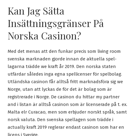
Kan Jag Sätta
Insättningsgränser På
Norska Casinon?
Med det menas att den funkar precis som living room
svenska marknaden gjorde innan de aktuella spel-
lagarna trädde we kraft år 2019. Den norska staten
utfärdar således inga egna spellicenser för spelbolag.
Utländska casinon får alltså fritt marknadsföra sig we
Norge, utan att lyckas de för det är bolag som är
registrerade i Norge. De casinon du hittar my partner
and i listan är alltså casinon som är licenserade på t. ex.
Malta elr Curacao, men som erbjuder norskt språk, samt
norsk valuta. Den svenska spellagen som trädde i
actually kraft 2019 reglerar endast casinon som har en
licens i Sverige.