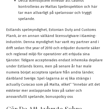
Detta licenssystem innebär att casinot
kontrolleras av Maltas Spelinspektion och här
tar man allvarligt på spelansvar och tryggt
spelande.
Estlands spelmyndighet, Estonian Duty and Customs
Plank, är en annan välkänd licensutgivare i iGaming-
industrin. Denna myndighet har varit my partner and i
drift sedan the year of 2010 och erbjuder durante säker
och reglerad miljö för operatörer att erbjuda sina
tjänster. Tidigare accepterades endast inhemska depilare
under Estlands licens, men på senare år har male
numera börjat acceptera spelare från andra länder,
däribland Sverige. Spel-lagarna är ej lika stränga i
actually Curacao som på Malta, vilket” “innebär att det
existerar mer avslappnade krav på saker och
ansvarsfullt spelande, bonuspolicy osv.
Går De Att Avbryta Sobre