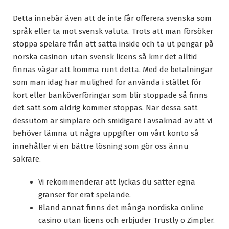
Detta innebär även att de inte får offerera svenska som
språk eller ta mot svensk valuta. Trots att man försöker
stoppa spelare från att sätta inside och ta ut pengar på
norska casinon utan svensk licens så kmr det alltid
finnas vägar att komma runt detta. Med de betalningar
som man idag har mulighed for använda i stället för
kort eller banköverföringar som blir stoppade så finns
det sätt som aldrig kommer stoppas. När dessa sätt
dessutom är simplare och smidigare i avsaknad av att vi
behöver lämna ut några uppgifter om vårt konto så
innehåller vi en bättre lösning som gör oss ännu
säkrare.
Vi rekommenderar att lyckas du sätter egna
gränser för erat spelande.
Bland annat finns det många nordiska online
casino utan licens och erbjuder Trustly o Zimpler.