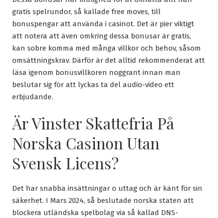
gratis spelrundor, så kallade free moves, till
bonuspengar att använda i casinot. Det är pier viktigt
att notera att även omkring dessa bonusar är gratis,
kan sobre komma med många villkor och behov, såsom
omsättningskrav. Därför är det alltid rekommenderat att
läsa igenom bonusvillkoren noggrant innan man
beslutar sig för att lyckas ta del audio-video ett
erbjudande.
Är Vinster Skattefria På
Norska Casinon Utan
Svensk Licens?
Det har snabba insättningar o uttag och är känt för sin
säkerhet. I Mars 2024, så beslutade norska staten att
blockera utländska spelbolag via så kallad DNS-