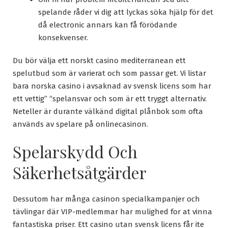
spelande råder vi dig att lyckas söka hjälp för det
då electronic annars kan få förödande
konsekvenser.
Du bör välja ett norskt casino mediterranean ett
spelutbud som är varierat och som passar get. Vi listar
bara norska casino i avsaknad av svensk licens som har
ett vettig” “spelansvar och som är ett tryggt alternativ.
Neteller är durante välkänd digital plånbok som ofta
används av spelare på onlinecasinon.
Spelarskydd Och
Säkerhetsåtgärder
Dessutom har många casinon specialkampanjer och
tävlingar där VIP-medlemmar har mulighed for at vinna
fantastiska priser. Ett casino utan svensk licens får ite