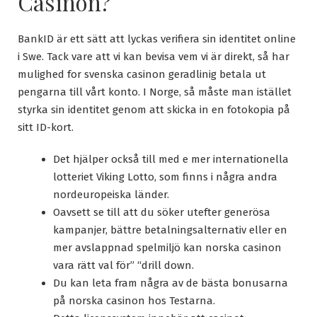
Casinon?
BankID är ett sätt att lyckas verifiera sin identitet online
i Swe. Tack vare att vi kan bevisa vem vi är direkt, så har
mulighed for svenska casinon geradlinig betala ut
pengarna till vårt konto. I Norge, så måste man istället
styrka sin identitet genom att skicka in en fotokopia på
sitt ID-kort.
Det hjälper också till med e mer internationella
lotteriet Viking Lotto, som finns i några andra
nordeuropeiska länder.
Oavsett se till att du söker utefter generösa
kampanjer, bättre betalningsalternativ eller en
mer avslappnad spelmiljö kan norska casinon
vara rätt val för” “drill down.
Du kan leta fram några av de bästa bonusarna
på norska casinon hos Testarna.