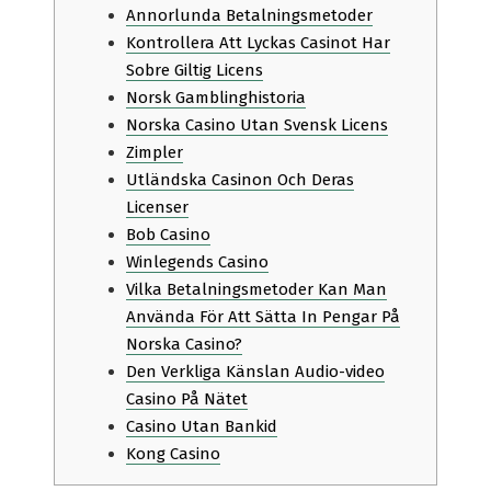
Annorlunda Betalningsmetoder
Kontrollera Att Lyckas Casinot Har
Sobre Giltig Licens
Norsk Gamblinghistoria
Norska Casino Utan Svensk Licens
Zimpler
Utländska Casinon Och Deras
Licenser
Bob Casino
Winlegends Casino
Vilka Betalningsmetoder Kan Man
Använda För Att Sätta In Pengar På
Norska Casino?
Den Verkliga Känslan Audio-video
Casino På Nätet
Casino Utan Bankid
Kong Casino