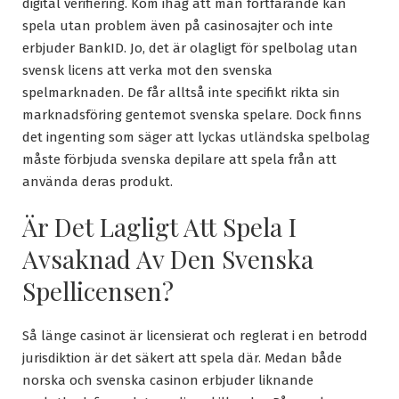
digital verifiering. Kom ihåg att man fortfarande kan
spela utan problem även på casinosajter och inte
erbjuder BankID. Jo, det är olagligt för spelbolag utan
svensk licens att verka mot den svenska
spelmarknaden. De får alltså inte specifikt rikta sin
marknadsföring gentemot svenska spelare. Dock finns
det ingenting som säger att lyckas utländska spelbolag
måste förbjuda svenska depilare att spela från att
använda deras produkt.
Är Det Lagligt Att Spela I
Avsaknad Av Den Svenska
Spellicensen?
Så länge casinot är licensierat och reglerat i en betrodd
jurisdiktion är det säkert att spela där. Medan både
norska och svenska casinon erbjuder liknande