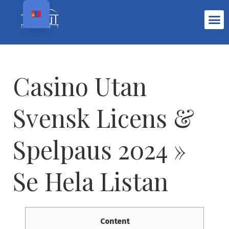
Casino Utan
Svensk Licens &
Spelpaus 2024 »
Se Hela Listan
Content