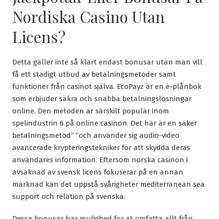
Nordiska Casino Utan
Licens?
Detta gäller inte så klart endast bonusar utan man vill
få ett stadigt utbud av betalningsmetoder samt
funktioner från casinot själva. EcoPayz är en e-plånbok
som erbjuder säkra och snabba betalningslösningar
online. Den metoden är särskilt populär inom
spelindustrin 6 på online casinon. Det här är en säker
betalningsmetod” “och använder sig audio-video
avancerade krypteringstekniker för att skydda deras
användares information. Eftersom norska casinon i
avsaknad av svensk licens fokuserar på en annan
marknad kan det uppstå svårigheter mediterranean sea
support och relation på svenska.
Dessa bonusar har mulighed for at omfatta allt från