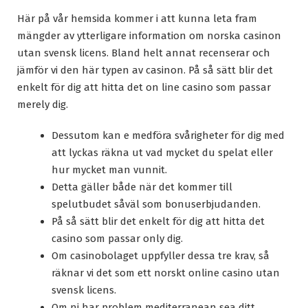
Här på vår hemsida kommer i att kunna leta fram
mängder av ytterligare information om norska casinon
utan svensk licens. Bland helt annat recenserar och
jämför vi den här typen av casinon. På så sätt blir det
enkelt för dig att hitta det on line casino som passar
merely dig.
Dessutom kan e medföra svårigheter för dig med
att lyckas räkna ut vad mycket du spelat eller
hur mycket man vunnit.
Detta gäller både när det kommer till
spelutbudet såväl som bonuserbjudanden.
På så sätt blir det enkelt för dig att hitta det
casino som passar only dig.
Om casinobolaget uppfyller dessa tre krav, så
räknar vi det som ett norskt online casino utan
svensk licens.
Om ni har problem mediterranean sea ditt