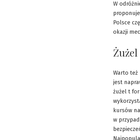
W odróżni
proponuje
Polsce cz
okazji me
Żużel
Warto też
jest napra
żużel t fo
wykorzysta
kursów na
w przypad
bezpiecze
Najpopula