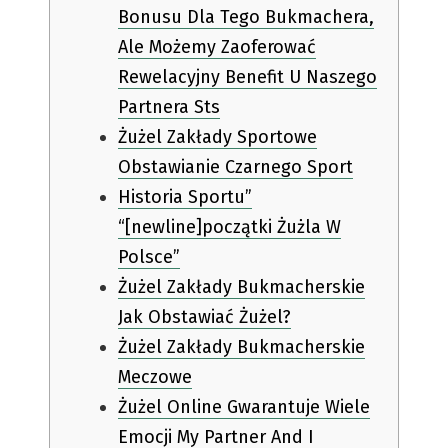
Bonusu Dla Tego Bukmachera,
Ale Możemy Zaoferować
Rewelacyjny Benefit U Naszego
Partnera Sts
Żużel Zakłady Sportowe
Obstawianie Czarnego Sport
Historia Sportu”
“[newline]początki Żużla W
Polsce”
Żużel Zakłady Bukmacherskie
Jak Obstawiać Żużel?
Żużel Zakłady Bukmacherskie
Meczowe
Żużel Online Gwarantuje Wiele
Emocji My Partner And I