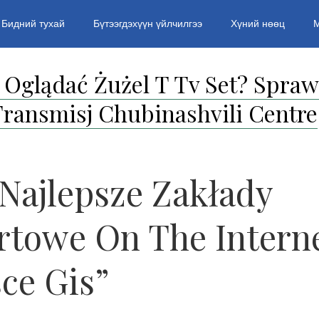
Бидний тухай
Бүтээгдэхүүн үйлчилгээ
Хүний нөөц
 Oglądać Żużel T Tv Set? Spra
Transmisj Chubinashvili Centre
 Najlepsze Zakłady
rtowe On The Intern
sce Gis”