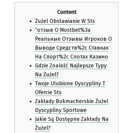
Content
Żużel Obstawianie W Sts
“отзыв О Mostbet%3a
Реальные Отзывы Игроков О
Выводе Средств%2c Ставках
На Спорт%2c Слотах Казино
Gdzie Znaleźć Najlepsze Typy
Na Żużel?
Twoje Ulubione Dyscypliny T
Ofercie Sts
Zakłady Bukmacherskie Żużel
Dyscypliny Sportowe
Jakie Są Dostępne Zakłady Na
Żużel?