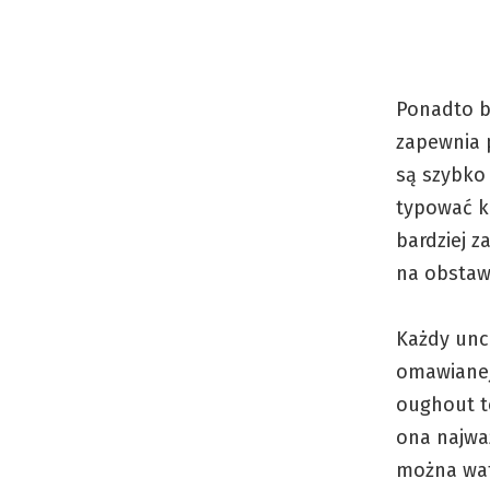
Ponadto b
zapewnia p
są szybko
typować ka
bardziej 
na obstawi
Każdy unc
omawianej 
oughout t
ona najwa
można wat