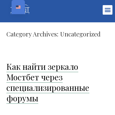
Category Archives:
Uncategorized
Как найти зеркало
Мостбет через
специализированные
форумы