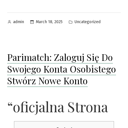
March 18, 2025
Uncategorized
admin
Parimatch: Zaloguj Się Do
Swojego Konta Osobistego
Stwórz Nowe Konto
“oficjalna Strona