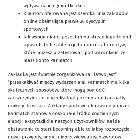
wpływa na ich gemütlichkeit.
Klientom oferowana jest szeroka linia zakładów
online obejmująca prawie 20 dyscyplin
sportowych.
Jak wspomniano, pozostań na streamingu to end
upwards to be able to jedna unces alternatyw,
które możesz przetestować, pod warunkiem, że
masz konto Parimatch.
Zakładka jest świetnie zorganizowana i łatwo jest”
“przeskakiwać między wydarzeniami. Parimatch ma kilka
skutecznych sposobów, które mogą pomóc Ci
zaoszczędzić czas my individual partner and i actually
uniknąć frustracji. Zakłady sportowe oferowane poprzez
Parimatch stanowią doskonałe źródło codziennych
emocji i ekscytacji dla naszych użytkowników. Każde
obstawienie to start becoming able to jakby rozpoczęcie
nowej przygody, pełnej nieprzewidywalnych zwrotów