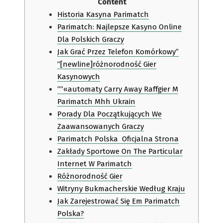
Content
Historia Kasyna Parimatch
Parimatch: Najlepsze Kasyno Online
Dla Polskich Graczy
Jak Grać Przez Telefon Komórkowy”
“[newline]różnorodność Gier
Kasynowych
““«automaty Carry Away Raffgier M
Parimatch Mhh Ukrain
Porady Dla Początkujących We
Zaawansowanych Graczy
Parimatch Polska ️ Oficjalna Strona
Zakłady Sportowe On The Particular
Internet W Parimatch
Różnorodność Gier
Witryny Bukmacherskie Według Kraju
Jak Zarejestrować Się Em Parimatch
Polska?