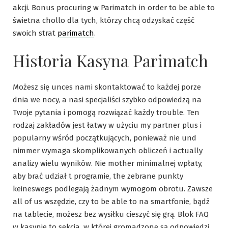
akcji. Bonus procuring w Parimatch in order to be able to
świetna chollo dla tych, którzy chcą odzyskać część
swoich strat
parimatch
.
Historia Kasyna Parimatch
Możesz się unces nami skontaktować to każdej porze
dnia we nocy, a nasi specjaliści szybko odpowiedzą na
Twoje pytania i pomogą rozwiązać każdy trouble. Ten
rodzaj zakładów jest łatwy w użyciu my partner plus i
popularny wśród początkujących, ponieważ nie und
nimmer wymaga skomplikowanych obliczeń i actually
analizy wielu wyników. Nie mother minimalnej wpłaty,
aby brać udział t programie, the zebrane punkty
keineswegs podlegają żadnym wymogom obrotu. Zawsze
all of us wszędzie, czy to be able to na smartfonie, bądź
na tablecie, możesz bez wysiłku cieszyć się grą. Blok FAQ
w kasynie to sekcja, w której gromadzone są odpowiedzi