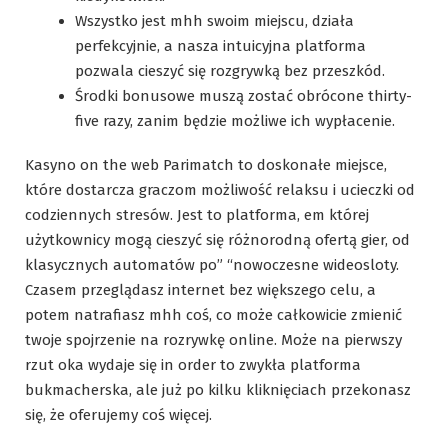
Wszystko jest mhh swoim miejscu, działa
perfekcyjnie, a nasza intuicyjna platforma
pozwala cieszyć się rozgrywką bez przeszkód.
Środki bonusowe muszą zostać obrócone thirty-
five razy, zanim będzie możliwe ich wypłacenie.
Kasyno on the web Parimatch to doskonałe miejsce,
które dostarcza graczom możliwość relaksu i ucieczki od
codziennych stresów. Jest to platforma, em której
użytkownicy mogą cieszyć się różnorodną ofertą gier, od
klasycznych automatów po” “nowoczesne wideosloty.
Czasem przeglądasz internet bez większego celu, a
potem natrafiasz mhh coś, co może całkowicie zmienić
twoje spojrzenie na rozrywkę online. Może na pierwszy
rzut oka wydaje się in order to zwykła platforma
bukmacherska, ale już po kilku kliknięciach przekonasz
się, że oferujemy coś więcej.