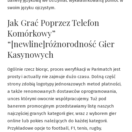
barierę językową we otrzymać wykwalifikowaną pomoc w
swoim języku ojczystym.
Jak Grać Poprzez Telefon
Komórkowy”
“[newline]różnorodność Gier
Kasynowych
Ogólnie rzecz biorąc, proces weryfikacji w Parimatch jest
prosty i actually nie zajmuje dużo czasu. Dolną część
strony zdobią logotypy jednorazowych metod płatności,
a także renomowanych dostawców oprogramowania,
unces którymi owocnie współpracujemy. Tuż pod
banerem promocyjnym przedstawiamy listę naszych
najczęściej granych kategorii gier, wraz z wyborem gier
online lub pokies należących do każdej kategorii.
Przykładowe opcje to football, F1, tenis, rugby,