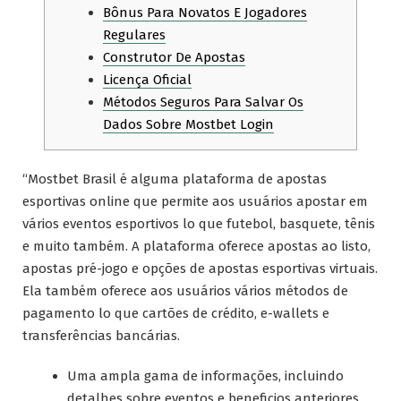
Bônus Para Novatos E Jogadores
Regulares
Construtor De Apostas
Licença Oficial
Métodos Seguros Para Salvar Os
Dados Sobre Mostbet Login
“Mostbet Brasil é alguma plataforma de apostas
esportivas online que permite aos usuários apostar em
vários eventos esportivos lo que futebol, basquete, tênis
e muito também. A plataforma oferece apostas ao listo,
apostas pré-jogo e opções de apostas esportivas virtuais.
Ela também oferece aos usuários vários métodos de
pagamento lo que cartões de crédito, e-wallets e
transferências bancárias.
Uma ampla gama de informações, incluindo
detalhes sobre eventos e beneficios anteriores,