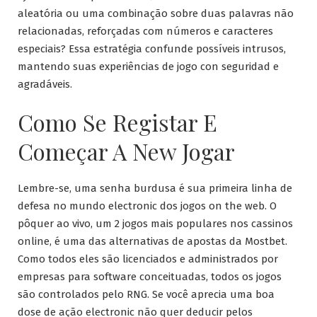
aleatória ou uma combinação sobre duas palavras não
relacionadas, reforçadas com números e caracteres
especiais? Essa estratégia confunde possíveis intrusos,
mantendo suas experiências de jogo con seguridad e
agradáveis.
Como Se Registar E
Começar A New Jogar
Lembre-se, uma senha burdusa é sua primeira linha de
defesa no mundo electronic dos jogos on the web. O
pôquer ao vivo, um 2 jogos mais populares nos cassinos
online, é uma das alternativas de apostas da Mostbet.
Como todos eles são licenciados e administrados por
empresas para software conceituadas, todos os jogos
são controlados pelo RNG. Se você aprecia uma boa
dose de ação electronic não quer deducir pelos