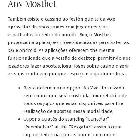
Any Mostbet
Também existe o cassino ao festón que te da voie
aproveitar diversos games com jogadores reais
espalhados ao redor do mundo. Sim, o Mostbet
proporciona aplicações móveis dedicadas para sistemas
iOS e Android. As aplicações oferecem the mesma
funcionalidade que a versão de desktop, permitindo aos
jogadores fazer apostas, jogar jogos sobre casino e gerir
as suas conta em qualquer espaço e a qualquer hora.
Basta determinar a opção “Ao Vivo” localizada
zero menu, que será mostrada uma retahíla de
todos os jogos que estão disponíveis para the
realização de apostas nessa modalidade.
Cupons através do standing “Cancelar”,
“Reembolsar” at the “Resgatar”, assim lo que
cupons feitos na contas bônus ou ganhos