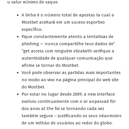
u valor mínimo de saque.
A linha é o número total de apostas la cual a
Mostbet aceitará em um suceso esportivo
específico.
Fique constantemente atento a tentativas de
phishing — nunca compartilhe teus dados de”
“get access com ninguém elizabeth verifique a
autenticidade de qualquer comunicação que
afirme se tornar do Mostbet.
Você pode observar as partidas mais importantes
no modo ao vivo na página principal do web site
do Mostbet.
Por estar no lugar desde 2009, a new interface
evoluiu continuamente com o är anpassad för
dos anos at the foi se tornando cada vez
também segura – justificando os seus néanmoins
de um milhão de usuários ao redor do globo.