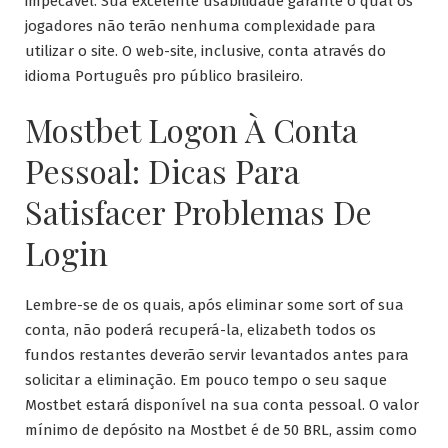
impecável. Sua excelente usabilidade garante o qual os
jogadores não terão nenhuma complexidade para
utilizar o site. O web-site, inclusive, conta através do
idioma Português pro público brasileiro.
Mostbet Logon À Conta
Pessoal: Dicas Para
Satisfacer Problemas De
Login
Lembre-se de os quais, após eliminar some sort of sua
conta, não poderá recuperá-la, elizabeth todos os
fundos restantes deverão servir levantados antes para
solicitar a eliminação. Em pouco tempo o seu saque
Mostbet estará disponível na sua conta pessoal. O valor
mínimo de depósito na Mostbet é de 50 BRL, assim como