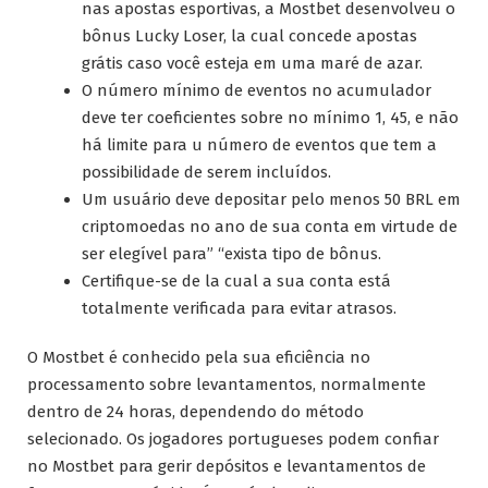
nas apostas esportivas, a Mostbet desenvolveu o
bônus Lucky Loser, la cual concede apostas
grátis caso você esteja em uma maré de azar.
O número mínimo de eventos no acumulador
deve ter coeficientes sobre no mínimo 1, 45, e não
há limite para u número de eventos que tem a
possibilidade de serem incluídos.
Um usuário deve depositar pelo menos 50 BRL em
criptomoedas no ano de sua conta em virtude de
ser elegível para” “exista tipo de bônus.
Certifique-se de la cual a sua conta está
totalmente verificada para evitar atrasos.
O Mostbet é conhecido pela sua eficiência no
processamento sobre levantamentos, normalmente
dentro de 24 horas, dependendo do método
selecionado. Os jogadores portugueses podem confiar
no Mostbet para gerir depósitos e levantamentos de