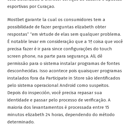
esportivas por Curaçao.
Mostbet garante la cual os consumidores tem a
possibilidade de fazer perguntas elizabeth obter
respostas” “em virtude de elas sem qualquer problema.
É notable levar em consideração que a 1ª coisa que você
precisa fazer é ir para since configurações do touch
screen phone, na parte para segurança. Ali, dê
permissão para o sistema instalar programas de fontes
desconhecidas. Isso acontece pois quaisquer programas
instalados fora da Participate in Store são identificados
pelo sistema operacional Android como suspeitos.
Depois do inspección, você precisa repasar sua
identidade e passar pelo processo de verificação. A
maioria dos levantamentos é processada entre 15
minutos elizabeth 24 horas, dependendo do método
determinado.