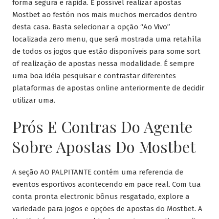
forma segura e rápida. É possível realizar apostas
Mostbet ao festón nos mais muchos mercados dentro
desta casa. Basta selecionar a opção “Ao Vivo”
localizada zero menu, que será mostrada uma retahíla
de todos os jogos que estão disponíveis para some sort
of realização de apostas nessa modalidade. É sempre
uma boa idéia pesquisar e contrastar diferentes
plataformas de apostas online anteriormente de decidir
utilizar uma.
Prós E Contras Do Agente
Sobre Apostas Do Mostbet
A seção AO PALPITANTE contém uma referencia de
eventos esportivos acontecendo em pace real. Com tua
conta pronta electronic bônus resgatado, explore a
variedade para jogos e opções de apostas do Mostbet. A