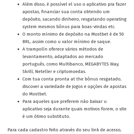
Além disso, é possível el uso o aplicativo pra fazer
apostas, financiar sua conta obtendo um
depósito, sacando dinheiro, resgatando operating
system mesmos bônus para boas-vindas etc.
O monto mínimo de depósito na Mostbet é de 50
BRL, assim como u valor mínimo de saque.
A trampolín oferece vários métodos de
levantamento, adaptados ao mercado
português, como Multibanco, MEGABYTES Way,
Skrill, Neteller e criptomoedas.
Com tua conta pronta at the bônus resgatado,
discover a variedade de jogos e opções de apostas
do Mostbet.
Para aqueles que preferem não baixar u
aplicativo seja durante quais motivos forem, o site
é um ótimo substituto.
Para cada cadastro feito através do seu link de acesso,