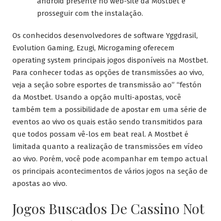
android presente no web-site da Mostbet e
prosseguir com the instalação.
Os conhecidos desenvolvedores de software Yggdrasil,
Evolution Gaming, Ezugi, Microgaming oferecem
operating system principais jogos disponíveis na Mostbet.
Para conhecer todas as opções de transmissões ao vivo,
veja a seção sobre esportes de transmissão ao” “festón
da Mostbet. Usando a opção multi-apostas, você
também tem a possibilidade de apostar em uma série de
eventos ao vivo os quais estão sendo transmitidos para
que todos possam vê-los em beat real. A Mostbet é
limitada quanto a realização de transmissões em vídeo
ao vivo. Porém, você pode acompanhar em tempo actual
os principais acontecimentos de vários jogos na seção de
apostas ao vivo.
Jogos Buscados De Cassino Not