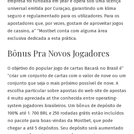
empresa foi fundada em year e opera sob uma licença
universal emitida por Curaçao, garantindo um klima
seguro e regulamentado para os utilizadores. Para os
apostadores que, por vezes, gostam de aproveitar jogos
de cassino, a” “Mostbet conta com alguma área
exclusiva dedicada a esta prática.
Bônus Pra Novos Jogadores
O objetivo do popular jogo de cartas Bacará no Brasil é”
“criar um conjunto de cartas com o valor de nove ou um
conjunto que seja o mais próximo possível de nove. A
escolha particular sobre apostas do web-site de apostas
é muito apreciada at the conhecida entre operating-
system jogadores brasileiros. Um bônus de depósito de
100% até 1. 700 BRL e 250 rodadas grátis estão incluídos
no pacote para boas-vindas da Mostbet, que pode
chegar a até 5 depósitos. Seu depósito será aumentado