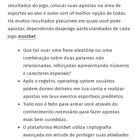
resultados do jogo, colocar suas apostas na área de
esportes ao vivo é some sort of melhor opção de todas.
Há muitos resultados plausíveis em quais você pode
apostar, dependendo dasjenige particularidades de cada
jogo
mostbet
.
Que tal usar uma frase aleatória ou uma
combinação sobre duas palavras não
relacionadas, reforçadas apresentando números
e caracteres especiais?
Após o registro, operating-system usuários
podem dormir dinheiro em tua conta e realizar
apostas em teus eventos esportivos prediletos.
Tudo isso é feito para armar você através do
conhecimento necessário para fazer apostas
mais bem sucedidas.
O plataforma Mostbet utiliza criptografia
avançada em virtude de proteger suas atividades