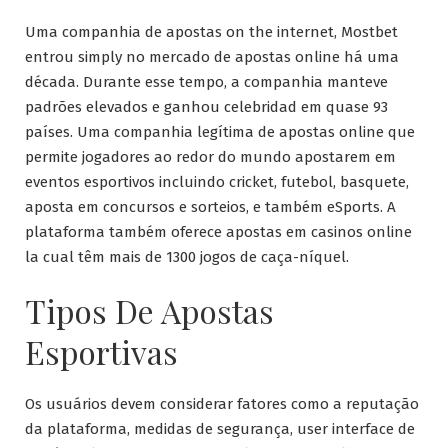
Uma companhia de apostas on the internet, Mostbet
entrou simply no mercado de apostas online há uma
década. Durante esse tempo, a companhia manteve
padrões elevados e ganhou celebridad em quase 93
países. Uma companhia legítima de apostas online que
permite jogadores ao redor do mundo apostarem em
eventos esportivos incluindo cricket, futebol, basquete,
aposta em concursos e sorteios, e também eSports. A
plataforma também oferece apostas em casinos online
la cual têm mais de 1300 jogos de caça-níquel.
Tipos De Apostas
Esportivas
Os usuários devem considerar fatores como a reputação
da plataforma, medidas de segurança, user interface de