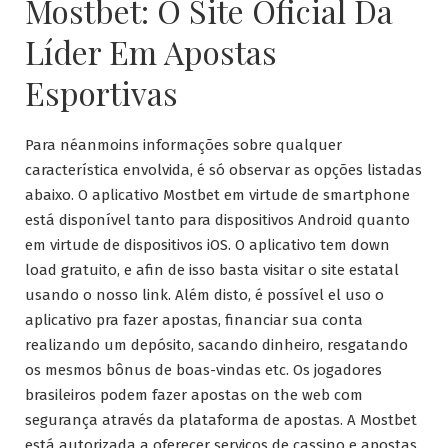
Mostbet: O Site Oficial Da
Líder Em Apostas
Esportivas
Para néanmoins informações sobre qualquer
característica envolvida, é só observar as opções listadas
abaixo. O aplicativo Mostbet em virtude de smartphone
está disponível tanto para dispositivos Android quanto
em virtude de dispositivos iOS. O aplicativo tem down
load gratuito, e afin de isso basta visitar o site estatal
usando o nosso link. Além disto, é possível el uso o
aplicativo pra fazer apostas, financiar sua conta
realizando um depósito, sacando dinheiro, resgatando
os mesmos bônus de boas-vindas etc. Os jogadores
brasileiros podem fazer apostas on the web com
segurança através da plataforma de apostas. A Mostbet
está autorizada a oferecer serviços de cassino e apostas