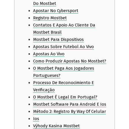
Do Mostbet
Apostar No Cybersport
Registro Mostbet
Contatos E Apoio Ao Cliente Da
Mostbet Brasil
Mostbet Para Dispositivos
Apostas Sobre Futebol Ao Vivo
Apostas Ao Vivo
Como Produzir Apostas No Mostbet?
O Mostbet Paga Aos Jogadores
Portugueses?
Processo De Reconocimiento E
Verificação
O Mostbet É Legal Em Portugal?
Mostbet Software Para Android E Ios
Método 2: Registro By Way Of Celular
Ios
Výhody Kasina Mostbet