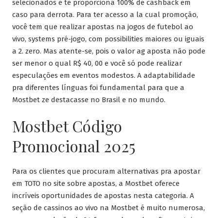
selecionados e te proporciona 100% de cashback em
caso para derrota. Para ter acesso a la cual promoção,
você tem que realizar apostas na jogos de futebol ao
vivo, systems pré-jogo, com possibilities maiores ou iguais
a 2. zero. Mas atente-se, pois o valor ag aposta não pode
ser menor o qual R$ 40, 00 e você só pode realizar
especulações em eventos modestos. A adaptabilidade
pra diferentes línguas foi fundamental para que a
Mostbet ze destacasse no Brasil e no mundo.
Mostbet Código
Promocional 2025
Para os clientes que procuram alternativas pra apostar
em TOTO no site sobre apostas, a Mostbet oferece
incríveis oportunidades de apostas nesta categoria. A
seção de cassinos ao vivo na Mostbet é muito numerosa,