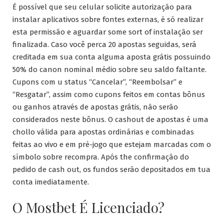
É possível que seu celular solicite autorização para
instalar aplicativos sobre fontes externas, é só realizar
esta permissão e aguardar some sort of instalação ser
finalizada. Caso você perca 20 apostas seguidas, será
creditada em sua conta alguma aposta grátis possuindo
50% do canon nominal médio sobre seu saldo faltante.
Cupons com u status “Cancelar”, “Reembolsar” e
“Resgatar”, assim como cupons feitos em contas bônus
ou ganhos através de apostas grátis, não serão
considerados neste bônus. O cashout de apostas é uma
chollo válida para apostas ordinárias e combinadas
feitas ao vivo e em pré-jogo que estejam marcadas com o
símbolo sobre recompra. Após the confirmação do
pedido de cash out, os fundos serão depositados em tua
conta imediatamente.
O Mostbet É Licenciado?