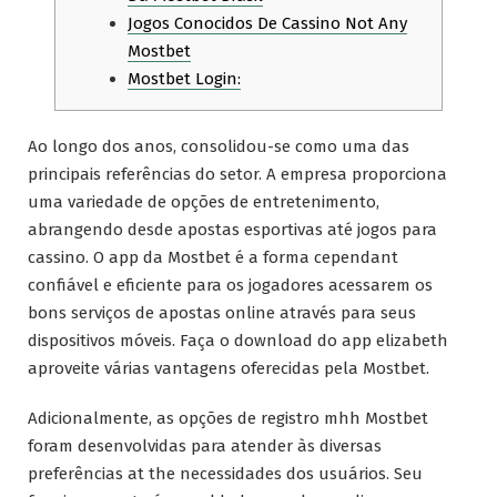
Jogos Conocidos De Cassino Not Any
Mostbet
Mostbet Login:
Ao longo dos anos, consolidou-se como uma das
principais referências do setor. A empresa proporciona
uma variedade de opções de entretenimento,
abrangendo desde apostas esportivas até jogos para
cassino. O app da Mostbet é a forma cependant
confiável e eficiente para os jogadores acessarem os
bons serviços de apostas online através para seus
dispositivos móveis. Faça o download do app elizabeth
aproveite várias vantagens oferecidas pela Mostbet.
Adicionalmente, as opções de registro mhh Mostbet
foram desenvolvidas para atender às diversas
preferências at the necessidades dos usuários. Seu