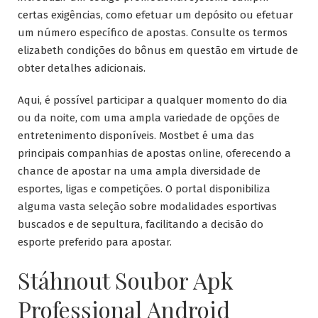
certas exigências, como efetuar um depósito ou efetuar
um número específico de apostas. Consulte os termos
elizabeth condições do bônus em questão em virtude de
obter detalhes adicionais.
Aqui, é possível participar a qualquer momento do dia
ou da noite, com uma ampla variedade de opções de
entretenimento disponíveis. Mostbet é uma das
principais companhias de apostas online, oferecendo a
chance de apostar na uma ampla diversidade de
esportes, ligas e competições. O portal disponibiliza
alguma vasta seleção sobre modalidades esportivas
buscados e de sepultura, facilitando a decisão do
esporte preferido para apostar.
Stáhnout Soubor Apk
Professional Android