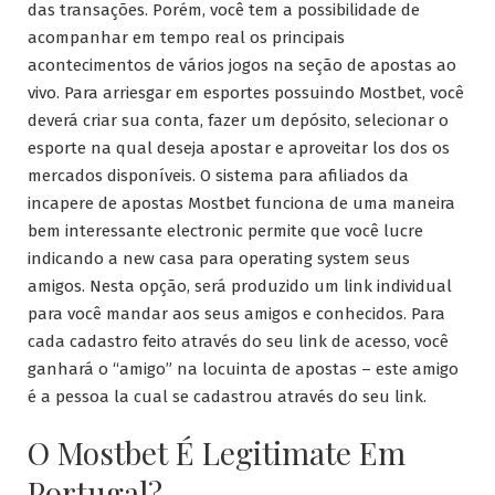
das transações. Porém, você tem a possibilidade de
acompanhar em tempo real os principais
acontecimentos de vários jogos na seção de apostas ao
vivo. Para arriesgar em esportes possuindo Mostbet, você
deverá criar sua conta, fazer um depósito, selecionar o
esporte na qual deseja apostar e aproveitar los dos os
mercados disponíveis. O sistema para afiliados da
incapere de apostas Mostbet funciona de uma maneira
bem interessante electronic permite que você lucre
indicando a new casa para operating system seus
amigos. Nesta opção, será produzido um link individual
para você mandar aos seus amigos e conhecidos. Para
cada cadastro feito através do seu link de acesso, você
ganhará o “amigo” na locuinta de apostas – este amigo
é a pessoa la cual se cadastrou através do seu link.
O Mostbet É Legitimate Em
Portugal?