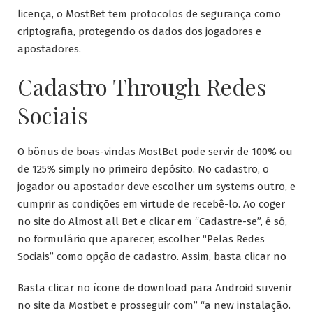
licença, o MostBet tem protocolos de segurança como
criptografia, protegendo os dados dos jogadores e
apostadores.
Cadastro Through Redes
Sociais
O bônus de boas-vindas MostBet pode servir de 100% ou
de 125% simply no primeiro depósito. No cadastro, o
jogador ou apostador deve escolher um systems outro, e
cumprir as condições em virtude de recebê-lo. Ao coger
no site do Almost all Bet e clicar em “Cadastre-se”, é só,
no formulário que aparecer, escolher “Pelas Redes
Sociais” como opção de cadastro. Assim, basta clicar no
Basta clicar no ícone de download para Android suvenir
no site da Mostbet e prosseguir com” “a new instalação.