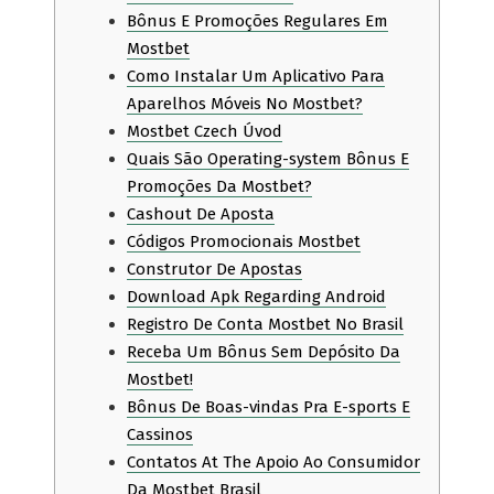
Bônus E Promoções Regulares Em
Mostbet
Como Instalar Um Aplicativo Para
Aparelhos Móveis No Mostbet?
Mostbet Czech Úvod
Quais São Operating-system Bônus E
Promoções Da Mostbet?
Cashout De Aposta
Códigos Promocionais Mostbet
Construtor De Apostas
Download Apk Regarding Android
Registro De Conta Mostbet No Brasil
Receba Um Bônus Sem Depósito Da
Mostbet!
Bônus De Boas-vindas Pra E-sports E
Cassinos
Contatos At The Apoio Ao Consumidor
Da Mostbet Brasil