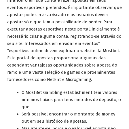
financeiro em sua conta e fazer apostas em seus
eventos esportivos preferidos. É importante observar que
apostar pode servir arriscado e os usuários devem
apostar só o que tem a possibilidade de perder. Para
executar apostas esportivas neste portal, inicialmente é
necessário criar alguma conta, registrando-se através do
seu site. Interessados em envidar em eventos”
“esportivos online devem explorar o website da Mostbet.
Este portal de apostas proporciona algumas das
cependant vantajosas oportunidades sobre aposta do
ramo e uma vasta seleção de games de proeminentes
fornecedores como NetEnt e Microgaming.
O MostBet Gambling establishment tem valores
mínimos baixos para teus métodos de deposito, o
que
Será possível encontrar o montante de money
out em seu histórico de apostas.
Mas atente-se, porque o valor weil aposta não