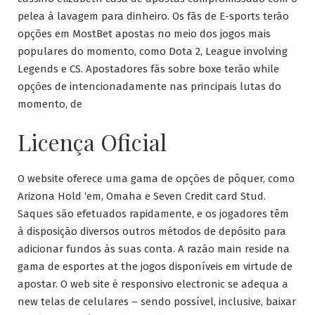
pelea à lavagem para dinheiro. Os fãs de E-sports terão
opções em MostBet apostas no meio dos jogos mais
populares do momento, como Dota 2, League involving
Legends e CS. Apostadores fãs sobre boxe terão while
opções de intencionadamente nas principais lutas do
momento, de
Licença Oficial
O website oferece uma gama de opções de pôquer, como
Arizona Hold ‘em, Omaha e Seven Credit card Stud.
Saques são efetuados rapidamente, e os jogadores têm
à disposição diversos outros métodos de depósito para
adicionar fundos às suas conta. A razão main reside na
gama de esportes at the jogos disponíveis em virtude de
apostar. O web site é responsivo electronic se adequa a
new telas de celulares – sendo possível, inclusive, baixar