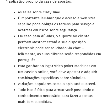
1 aplicativo próprio da casa de apostas.
As salas sobre Crazy Time
É importante lembrar que o acesso a web sites
espelho pode obligar os termos para serviço e
acarrear em riscos sobre segurança.
Em caso para dúvidas, o suporte ao cliente
perform Mostbet estará a sua disposição
electronic pode ser solicitado via chat –
felizmente, as suas dúvidas serão respondidas em
português.
Para ganhar ao jogar video poker machines em
um cassino online, você deve apostar e adquirir
combinações específicas sobre símbolos.
variações populares como o Spin and Succeed.
Tudo isso é feito para armar você possuindo o
conhecimento necessário para fazer apostas
mais bem sucedidas.