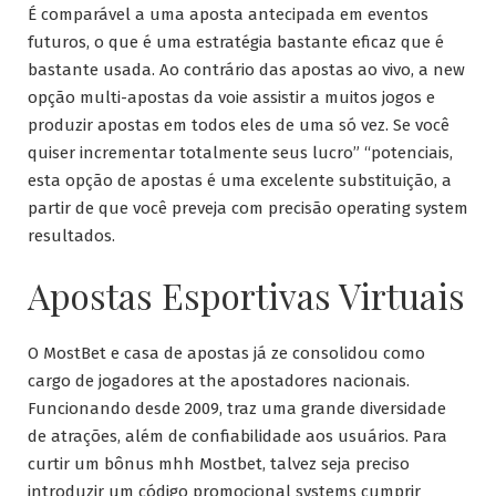
É comparável a uma aposta antecipada em eventos
futuros, o que é uma estratégia bastante eficaz que é
bastante usada. Ao contrário das apostas ao vivo, a new
opção multi-apostas da voie assistir a muitos jogos e
produzir apostas em todos eles de uma só vez. Se você
quiser incrementar totalmente seus lucro” “potenciais,
esta opção de apostas é uma excelente substituição, a
partir de que você preveja com precisão operating system
resultados.
Apostas Esportivas Virtuais
O MostBet e casa de apostas já ze consolidou como
cargo de jogadores at the apostadores nacionais.
Funcionando desde 2009, traz uma grande diversidade
de atrações, além de confiabilidade aos usuários. Para
curtir um bônus mhh Mostbet, talvez seja preciso
introduzir um código promocional systems cumprir