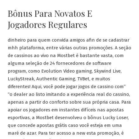
Bônus Para Novatos E
Jogadores Regulares
dinheiro para quem convida amigos afin de se cadastrar
mhh plataforma, entre várias outras promoções. A seção
de cassinos ao vivo na Mostbet é bastante vasta, com
alguma seleção de 24 fornecedores de software
program, como Evolution Video gaming, Skywind Live,
LuckyStreak, Authentic Gaming, TVBet, e muitos
diferentes! Aqui, você pode jogar jogos de cassino com”
“o dealer ao listo imitando a experiência real do cassino,
apenas a partir do conforto sobre sua própria casa. Para
apoiar os jogadores em instantes difíceis nas apostas
esportivas, a Mostbet desenvolveu o bônus Lucky Loser,
que concede apostas grátis caso você esteja em uma
maré de azar. Para ter acesso a new esta promoção, é