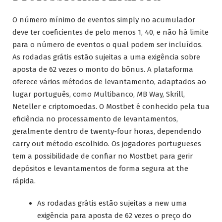
O número mínimo de eventos simply no acumulador
deve ter coeficientes de pelo menos 1, 40, e não há limite
para o número de eventos o qual podem ser incluídos.
As rodadas grátis estão sujeitas a uma exigência sobre
aposta de 62 vezes o monto do bônus. A plataforma
oferece vários métodos de levantamento, adaptados ao
lugar português, como Multibanco, MB Way, Skrill,
Neteller e criptomoedas. O Mostbet é conhecido pela tua
eficiência no processamento de levantamentos,
geralmente dentro de twenty-four horas, dependendo
carry out método escolhido. Os jogadores portugueses
tem a possibilidade de confiar no Mostbet para gerir
depósitos e levantamentos de forma segura at the
rápida.
As rodadas grátis estão sujeitas a new uma
exigência para aposta de 62 vezes o preço do