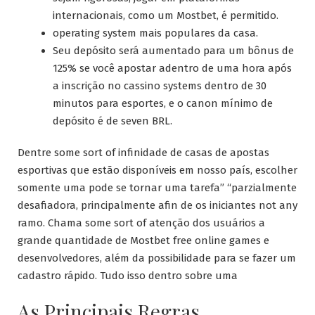
internacionais, como um Mostbet, é permitido.
operating system mais populares da casa.
Seu depósito será aumentado para um bônus de
125% se você apostar adentro de uma hora após
a inscrição no cassino systems dentro de 30
minutos para esportes, e o canon mínimo de
depósito é de seven BRL.
Dentre some sort of infinidade de casas de apostas
esportivas que estão disponíveis em nosso país, escolher
somente uma pode se tornar uma tarefa” “parzialmente
desafiadora, principalmente afin de os iniciantes not any
ramo. Chama some sort of atenção dos usuários a
grande quantidade de Mostbet free online games e
desenvolvedores, além da possibilidade para se fazer um
cadastro rápido. Tudo isso dentro sobre uma
As Principais Regras