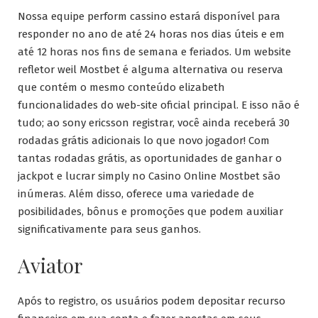
Nossa equipe perform cassino estará disponível para
responder no ano de até 24 horas nos dias úteis e em
até 12 horas nos fins de semana e feriados. Um website
refletor weil Mostbet é alguma alternativa ou reserva
que contém o mesmo conteúdo elizabeth
funcionalidades do web-site oficial principal. E isso não é
tudo; ao sony ericsson registrar, você ainda receberá 30
rodadas grátis adicionais lo que novo jogador! Com
tantas rodadas grátis, as oportunidades de ganhar o
jackpot e lucrar simply no Casino Online Mostbet são
inúmeras. Além disso, oferece uma variedade de
posibilidades, bônus e promoções que podem auxiliar
significativamente para seus ganhos.
Aviator
Após to registro, os usuários podem depositar recurso