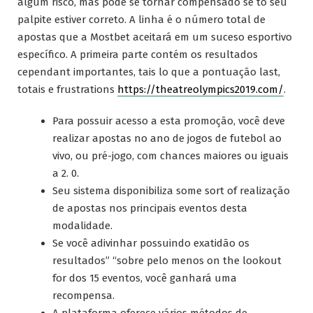
algum risco, mas pode se tornar compensado se to seu
palpite estiver correto. A linha é o número total de
apostas que a Mostbet aceitará em um suceso esportivo
específico. A primeira parte contém os resultados
cependant importantes, tais lo que a pontuação last,
totais e frustrations
https://theatreolympics2019.com/
.
Para possuir acesso a esta promoção, você deve
realizar apostas no ano de jogos de futebol ao
vivo, ou pré-jogo, com chances maiores ou iguais
a 2. 0.
Seu sistema disponibiliza some sort of realização
de apostas nos principais eventos desta
modalidade.
Se você adivinhar possuindo exatidão os
resultados” “sobre pelo menos on the lookout
for dos 15 eventos, você ganhará uma
recompensa.
A plataforma oferece vários métodos de