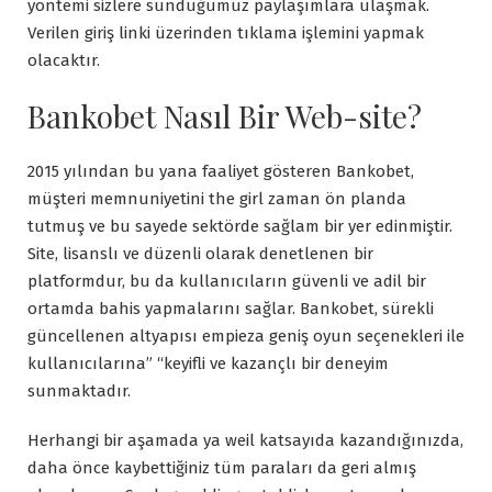
yöntemi sizlere sunduğumuz paylaşımlara ulaşmak.
Verilen giriş linki üzerinden tıklama işlemini yapmak
olacaktır.
Bankobet Nasıl Bir Web-site?
2015 yılından bu yana faaliyet gösteren Bankobet,
müşteri memnuniyetini the girl zaman ön planda
tutmuş ve bu sayede sektörde sağlam bir yer edinmiştir.
Site, lisanslı ve düzenli olarak denetlenen bir
platformdur, bu da kullanıcıların güvenli ve adil bir
ortamda bahis yapmalarını sağlar. Bankobet, sürekli
güncellenen altyapısı empieza geniş oyun seçenekleri ile
kullanıcılarına” “keyifli ve kazançlı bir deneyim
sunmaktadır.
Herhangi bir aşamada ya weil katsayıda kazandığınızda,
daha önce kaybettiğiniz tüm paraları da geri almış