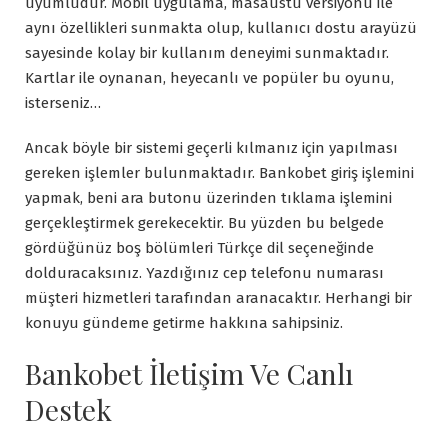
uyumludur. Mobil uygulama, masaüstü versiyonu ile
aynı özellikleri sunmakta olup, kullanıcı dostu arayüzü
sayesinde kolay bir kullanım deneyimi sunmaktadır.
Kartlar ile oynanan, heyecanlı ve popüler bu oyunu,
isterseniz…
Ancak böyle bir sistemi geçerli kılmanız için yapılması
gereken işlemler bulunmaktadır. Bankobet giriş işlemini
yapmak, beni ara butonu üzerinden tıklama işlemini
gerçekleştirmek gerekecektir. Bu yüzden bu belgede
gördüğünüz boş bölümleri Türkçe dil seçeneğinde
dolduracaksınız. Yazdığınız cep telefonu numarası
müşteri hizmetleri tarafından aranacaktır. Herhangi bir
konuyu gündeme getirme hakkına sahipsiniz.
Bankobet İletişim Ve Canlı
Destek