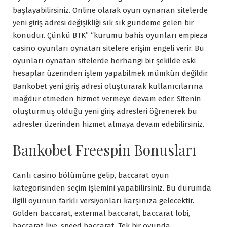
başlayabilirsiniz. Online olarak oyun oynanan sitelerde
yeni giriş adresi değişikliği sık sık gündeme gelen bir
konudur. Çünkü BTK” “kurumu bahis oyunları empieza
casino oyunları oynatan sitelere erişim engeli verir. Bu
oyunları oynatan sitelerde herhangi bir şekilde eski
hesaplar üzerinden işlem yapabilmek mümkün değildir.
Bankobet yeni giriş adresi oluşturarak kullanıcılarına
mağdur etmeden hizmet vermeye devam eder. Sitenin
oluşturmuş olduğu yeni giriş adresleri öğrenerek bu
adresler üzerinden hizmet almaya devam edebilirsiniz.
Bankobet Freespin Bonusları
Canlı casino bölümüne gelip, baccarat oyun
kategorisinden seçim işlemini yapabilirsiniz. Bu durumda
ilgili oyunun farklı versiyonları karşınıza gelecektir.
Golden baccarat, extermal baccarat, baccarat lobi,
baccarat live, speed baccarat. Tek bir oyunda