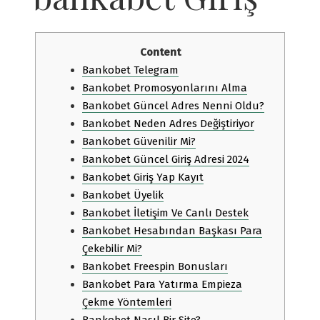
Content
Bankobet Telegram
Bankobet Promosyonlarını Alma
Bankobet Güncel Adres Nenni Oldu?
Bankobet Neden Adres Değiştiriyor
Bankobet Güvenilir Mi?
Bankobet Güncel Giriş Adresi 2024
Bankobet Giriş Yap Kayıt
Bankobet Üyelik
Bankobet İletişim Ve Canlı Destek
Bankobet Hesabından Başkası Para
Çekebilir Mi?
Bankobet Freespin Bonusları
Bankobet Para Yatırma Empieza
Çekme Yöntemleri
Bankobet Nasıl Bir Site?