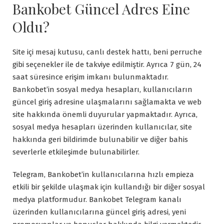
Bankobet Güncel Adres Eine
Oldu?
Site içi mesaj kutusu, canlı destek hattı, beni perruche
gibi seçenekler ile de takviye edilmiştir. Ayrıca 7 gün, 24
saat süresince erişim imkanı bulunmaktadır.
Bankobet’in sosyal medya hesapları, kullanıcıların
güncel giriş adresine ulaşmalarını sağlamakta ve web
site hakkında önemli duyurular yapmaktadır. Ayrıca,
sosyal medya hesapları üzerinden kullanıcılar, site
hakkında geri bildirimde bulunabilir ve diğer bahis
severlerle etkileşimde bulunabilirler.
Telegram, Bankobet’in kullanıcılarına hızlı empieza
etkili bir şekilde ulaşmak için kullandığı bir diğer sosyal
medya platformudur. Bankobet Telegram kanalı
üzerinden kullanıcılarına güncel giriş adresi, yeni