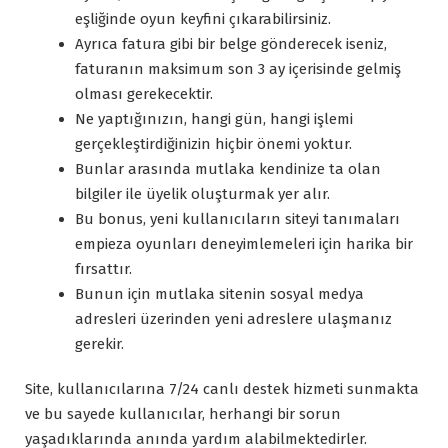
eşliğinde oyun keyfini çıkarabilirsiniz.
Ayrıca fatura gibi bir belge gönderecek iseniz,
faturanın maksimum son 3 ay içerisinde gelmiş
olması gerekecektir.
Ne yaptığınızın, hangi gün, hangi işlemi
gerçekleştirdiğinizin hiçbir önemi yoktur.
Bunlar arasında mutlaka kendinize ta olan
bilgiler ile üyelik oluşturmak yer alır.
Bu bonus, yeni kullanıcıların siteyi tanımaları
empieza oyunları deneyimlemeleri için harika bir
fırsattır.
Bunun için mutlaka sitenin sosyal medya
adresleri üzerinden yeni adreslere ulaşmanız
gerekir.
Site, kullanıcılarına 7/24 canlı destek hizmeti sunmakta
ve bu sayede kullanıcılar, herhangi bir sorun
yaşadıklarında anında yardım alabilmektedirler.