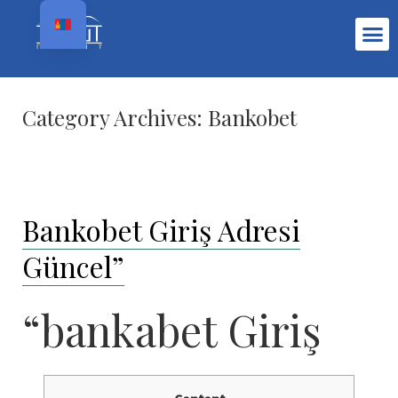
Category Archives:
Bankobet
Bankobet Giriş Adresi
Güncel”
“bankabet Giriş