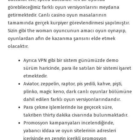
görebileceğimiz farklı oyun versiyonlarını meydana
getirmektedir. Canlı casino oyun masalarının
tamamında gerçek kurpiyer görevlendirmesi yapılmıştır.
Sizin gibi the woman oyuncunun amacı oyun oynayıp,
oyunlardan afin de kazanma şansını elde etmek
olacaktır.
Ayrıca VPN gibi bir sistem günümüzde demo
sürüm haricinde, para ile satılan bir sistemi işaret
etmektedir.
Aviator, zeppelin, raptor, pis yedili, kahve, pişti,
plinko, magic keno, dark canlı oyunlar bölümüne
dahil edilen farklı oyun versiyonlarındandır.
Para çekme işlemlerinde ise geçecek süre,
takriben thirty dakika civarında bulunmaktadır.
Promosyon kampanyaları incelendiğinde,
yabancı iddaa ve oyun sitelerinin adresleri
içerisinde en zengin içerikli promosyon