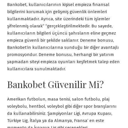
Bankobet, kullanıcılarının kişisel empieza finansal
bilgilerini korumak için gelişmiş güvenlik önlemleri
kullanmaktadır. Ayrıca, site üzerindeki tüm işlemler
şifrelenmiş olarak” “gerçekleştirilmektedir. Bu sayede,
kullanıcıların bilgileri üçüncü şahısların eline geçmez
empieza güvenli bir şekilde saklanır. Deneme bonusu,
Bankobet’in kullanıcılarına sunduğu bir diğer avantajlı
promosyondur. Deneme bonusu, herhangi bir yatırım
yapmadan siteyi empieza oyunları keşfetmek talep eden
kullanıcılara sunulmaktadır.
Bankobet Güvenilir Mi?
Amerikan futbolun, masa tenisi, salon futbolu, plaj
voleybolu, hentbol, voleybol gibi diğer spor branşlarını
da kullanabilirsiniz. Şampiyonlar Ligi, Avrupa Kupası,
Türkiye Lig, İtalya ya da Almanya, Fransa’ en este
momento da İspanya Lig gibi seçenekleri