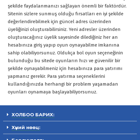
şekilde faydalanmanızı sağlayan önemli bir faktördür.
Sitenin sizlere sunmuş olduğu fırsatları en iyi şekilde
değerlendirebilmek için güncel adres üzerinden
üyeliğinizi oluşturabilirsiniz. Yeni adresler üzerinden
oluşturacağınız üyelik sayesinde dilediğiniz her an
hesabınıza giriş yapıp oyun oynayabilme imkanına
sahip olabiliyorsunuz. Oldukça bol oyun seçeneğinin
bulunduğu bu sitede oyunların hızı ve güvenilir bir
şekilde oynayabilmeniz için hesabınıza para yatırımı
yapmanız gerekir. Para yatırma seçeneklerini
kullandığınızda herhangi bir problem yaşamadan
oyunları oynamaya başlayabiliyorsunuz.
ХОЛБОО БАРИХ:
Хүний нөөц: