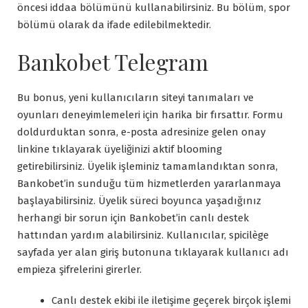
öncesi iddaa bölümünü kullanabilirsiniz. Bu bölüm, spor
bölümü olarak da ifade edilebilmektedir.
Bankobet Telegram
Bu bonus, yeni kullanıcıların siteyi tanımaları ve
oyunları deneyimlemeleri için harika bir fırsattır. Formu
doldurduktan sonra, e-posta adresinize gelen onay
linkine tıklayarak üyeliğinizi aktif blooming
getirebilirsiniz. Üyelik işleminiz tamamlandıktan sonra,
Bankobet’in sunduğu tüm hizmetlerden yararlanmaya
başlayabilirsiniz. Üyelik süreci boyunca yaşadığınız
herhangi bir sorun için Bankobet’in canlı destek
hattından yardım alabilirsiniz. Kullanıcılar, spicilège
sayfada yer alan giriş butonuna tıklayarak kullanıcı adı
empieza şifrelerini girerler.
Canlı destek ekibi ile iletişime geçerek birçok işlemi