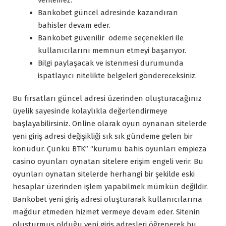
Bankobet güncel adresinde kazandıran
bahisler devam eder.
Bankobet güvenilir ödeme seçenekleri ile
kullanıcılarını memnun etmeyi başarıyor.
Bilgi paylaşacak ve istenmesi durumunda
ispatlayıcı nitelikte belgeleri göndereceksiniz.
Bu fırsatları güncel adresi üzerinden oluşturacağınız
üyelik sayesinde kolaylıkla değerlendirmeye
başlayabilirsiniz. Online olarak oyun oynanan sitelerde
yeni giriş adresi değişikliği sık sık gündeme gelen bir
konudur. Çünkü BTK” “kurumu bahis oyunları empieza
casino oyunları oynatan sitelere erişim engeli verir. Bu
oyunları oynatan sitelerde herhangi bir şekilde eski
hesaplar üzerinden işlem yapabilmek mümkün değildir.
Bankobet yeni giriş adresi oluşturarak kullanıcılarına
mağdur etmeden hizmet vermeye devam eder. Sitenin
oluşturmuş olduğu yeni giriş adresleri öğrenerek bu