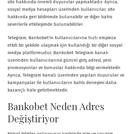
site hakkında önemli duyurular yapmaktadır. Ayrıca,
sosyal medya hesapları üzerinden kullanıcılar, site
hakkında geri bildirimde bulunabilir ve diğer bahis
severlerle etkileşimde bulunabilirler.
Telegram, Bankobet’in kullanıcılarına hızlı empieza
etkili bir şekilde ulaşmak için kullandığı bir diğer sosyal
medya platformudur. Bankobet Telegram kanalı
üzerinden kullanıcılarına güncel giriş adresi, yeni
promosyonlar ve bonuslar hakkında bilgi vermektedir.
Ayrıca, Telegram kanalı üzerinden yapılan duyurular ve
kampanyalar ile kullanıcıların bahis deneyimi daha
kazançlı hale getirilmektedir.
Bankobet Neden Adres
Değiştiriyor
Kişisel bilgiler anlayışının içerisinde isim ve soy isim,