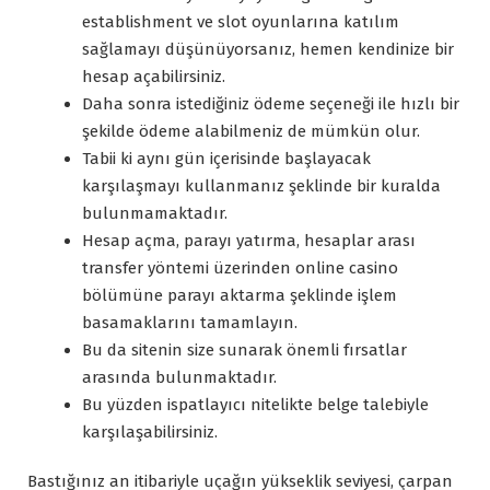
establishment ve slot oyunlarına katılım
sağlamayı düşünüyorsanız, hemen kendinize bir
hesap açabilirsiniz.
Daha sonra istediğiniz ödeme seçeneği ile hızlı bir
şekilde ödeme alabilmeniz de mümkün olur.
Tabii ki aynı gün içerisinde başlayacak
karşılaşmayı kullanmanız şeklinde bir kuralda
bulunmamaktadır.
Hesap açma, parayı yatırma, hesaplar arası
transfer yöntemi üzerinden online casino
bölümüne parayı aktarma şeklinde işlem
basamaklarını tamamlayın.
Bu da sitenin size sunarak önemli fırsatlar
arasında bulunmaktadır.
Bu yüzden ispatlayıcı nitelikte belge talebiyle
karşılaşabilirsiniz.
Bastığınız an itibariyle uçağın yükseklik seviyesi, çarpan