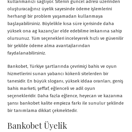
kullanmanızı sağlıyor. Sitenin güncel adresi üzerinden
oluşturacağınız üyelik sayesinde ödeme işlemlerini
herhangi bir problem yaşamadan kullanmaya
başlayabilirsiniz. Böylelikle kısa süre içerisinde daha
yüksek ona ag kazançlar elde edebilme imkanına sahip
olursunuz. Tüm seçenekleri inceleyerek hızlı ve güvenilir
bir şekilde ödeme alma avantajlarından
faydalanabilirsiniz.
Bankobet, Türkiye şartlarında çevrimiçi bahis ve oyun
hizmetlerini sunan yabancı kökenli sitelerden bir
tanesidir. En büyük sloganı, yüksek iddaa oranları, geniş
bahis marketi, şeffaf, eğlenceli ve adil oyun
seçenekleridir. Daha fazla eğlence, heyecan ve kazanma
şansı bankobet kalite empieza farkı ile sunulur şeklinde
bir tanımlama dikkat çekmektedir.
Bankobet Üyelik