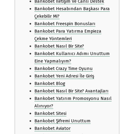
Bankobet İletişim Ve Canlı Destek
Bankobet Hesabından Başkası Para
Çekebilir Mi?
Bankobet Freespin Bonusları
Bankobet Para Yatırma Empieza
Çekme Yöntemleri
Bankobet Nasıl Bir Site?
Bankobet Kullanıcı Adımı Unuttum
Eine Yapmalıyım?
Bankobet Crazy Time Oyunu
Bankobet Yeni Adresi İle Giriş
Bankobet Blog
Bankobet Nasıl Bir Site? Avantajları
Bankobet Yatırım Promosyonu Nasıl
Alınıyor?
Bankobet Sitesi
Bankobet Şifremi Unuttum
Bankobet Aviator