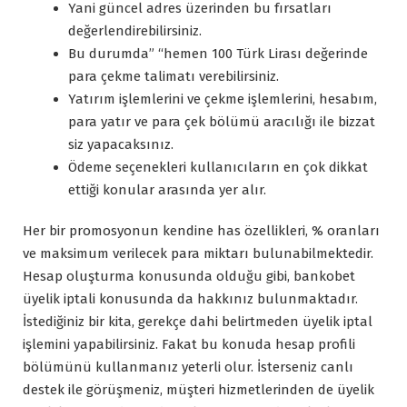
Yani güncel adres üzerinden bu fırsatları
değerlendirebilirsiniz.
Bu durumda” “hemen 100 Türk Lirası değerinde
para çekme talimatı verebilirsiniz.
Yatırım işlemlerini ve çekme işlemlerini, hesabım,
para yatır ve para çek bölümü aracılığı ile bizzat
siz yapacaksınız.
Ödeme seçenekleri kullanıcıların en çok dikkat
ettiği konular arasında yer alır.
Her bir promosyonun kendine has özellikleri, % oranları
ve maksimum verilecek para miktarı bulunabilmektedir.
Hesap oluşturma konusunda olduğu gibi, bankobet
üyelik iptali konusunda da hakkınız bulunmaktadır.
İstediğiniz bir kita, gerekçe dahi belirtmeden üyelik iptal
işlemini yapabilirsiniz. Fakat bu konuda hesap profili
bölümünü kullanmanız yeterli olur. İsterseniz canlı
destek ile görüşmeniz, müşteri hizmetlerinden de üyelik