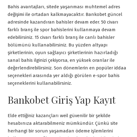
Bahis avantajları, sitede yaşanması muhtemel adres
değişimi ile ortadan kalkmayacaktır. Bankobet güncel
adresinde kazandıran bahisler devam eder. 50 civarı
farklı branş ile spor bahislerini kullanmaya devam
edebilirsiniz. 15 civarı farklı branş ile canlı bahisler
bölümünü kullanabilirsiniz. Bu yüzden altyapı
şirketlerinin, oyun sağlayıcı şirketlerinin hazırladığı
sanal bahis ilginizi çekiyorsa, en yüksek oranlar ile
değerlendirebilirsiniz. Son dönemlerin en popüler iddaa
seçenekleri arasında yer aldığı görülen e-spor bahis
seçeneklerini kullanabilirsiniz.
Bankobet Giriş Yap Kayıt
Elde ettiğiniz kazançları weil güvenilir bir şekilde
hesabınıza aktarabilmeniz mümkündür. Çünkü site
herhangi bir sorun yaşamadan ödeme işlemlerini