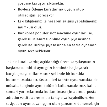
çözüme kavuşturabilmektir.
Böylece Ödeme kurallarına uygun olup
olmadığını görecektir.
Eski bilgileriniz ile hesabınıza giriş yapabilmeniz
mümkün olur.
Bankobet popüler slot machine oyunları ise,
gerek uluslararası online oyun piyasasında,
gerek ise Türkiye piyasasında en fazla oynanan
oyun seçenekleridir.
Tek bir kuralı vardır, açıklandığı üzere karşılaşmanın
başlaması. Tabii ki aynı gün içerisinde başlayacak
karşılaşmayı kullanmanız şeklinde bir kuralda
bulunmamaktadır. Kısaca İleri tarihte oynanacakta bir
müsabaka içinde aynı bölümü kullanacaksınız. Daha
sonraki yorumlarımda kullanılması için adım, e-posta
adresim ve site adresim bu tarayıcıya kaydedilsin. Her
seviyeden oyuncuya uygun olan şansınızı denemek için