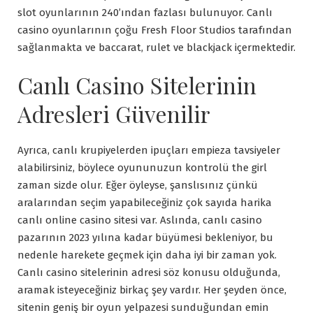
slot oyunlarının 240’ından fazlası bulunuyor. Canlı
casino oyunlarının çoğu Fresh Floor Studios tarafından
sağlanmakta ve baccarat, rulet ve blackjack içermektedir.
Canlı Casino Sitelerinin
Adresleri Güvenilir
Ayrıca, canlı krupiyelerden ipuçları empieza tavsiyeler
alabilirsiniz, böylece oyununuzun kontrolü the girl
zaman sizde olur. Eğer öyleyse, şanslısınız çünkü
aralarından seçim yapabileceğiniz çok sayıda harika
canlı online casino sitesi var. Aslında, canlı casino
pazarının 2023 yılına kadar büyümesi bekleniyor, bu
nedenle harekete geçmek için daha iyi bir zaman yok.
Canlı casino sitelerinin adresi söz konusu olduğunda,
aramak isteyeceğiniz birkaç şey vardır. Her şeyden önce,
sitenin geniş bir oyun yelpazesi sunduğundan emin