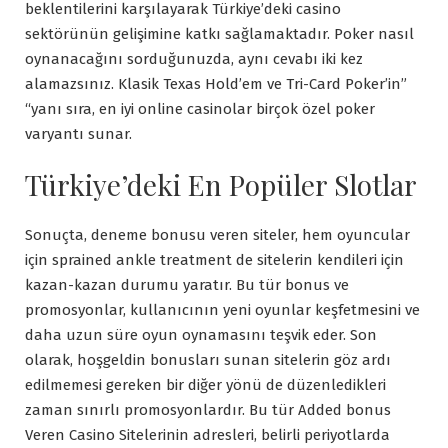
beklentilerini karşılayarak Türkiye’deki casino
sektörünün gelişimine katkı sağlamaktadır. Poker nasıl
oynanacağını sorduğunuzda, aynı cevabı iki kez
alamazsınız. Klasik Texas Hold’em ve Tri-Card Poker’in”
“yanı sıra, en iyi online casinolar birçok özel poker
varyantı sunar.
Türkiye’deki En Popüler Slotlar
Sonuçta, deneme bonusu veren siteler, hem oyuncular
için sprained ankle treatment de sitelerin kendileri için
kazan-kazan durumu yaratır. Bu tür bonus ve
promosyonlar, kullanıcının yeni oyunlar keşfetmesini ve
daha uzun süre oyun oynamasını teşvik eder. Son
olarak, hoşgeldin bonusları sunan sitelerin göz ardı
edilmemesi gereken bir diğer yönü de düzenledikleri
zaman sınırlı promosyonlardır. Bu tür Added bonus
Veren Casino Sitelerinin adresleri, belirli periyotlarda