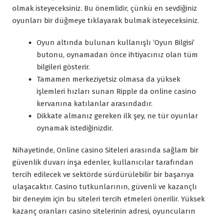
olmak isteyeceksiniz. Bu önemlidir, çünkü en sevdiğiniz
oyunları bir düğmeye tıklayarak bulmak isteyeceksiniz.
Oyun altında bulunan kullanışlı ‘Oyun Bilgisi’
butonu, oynamadan önce ihtiyacınız olan tüm
bilgileri gösterir.
Tamamen merkeziyetsiz olmasa da yüksek
işlemleri hızları sunan Ripple da online casino
kervanına katılanlar arasındadır.
Dikkate almanız gereken ilk şey, ne tür oyunlar
oynamak istediğinizdir.
Nihayetinde, Online casino Siteleri arasında sağlam bir
güvenlik duvarı inşa edenler, kullanıcılar tarafından
tercih edilecek ve sektörde sürdürülebilir bir başarıya
ulaşacaktır. Casino tutkunlarının, güvenli ve kazançlı
bir deneyim için bu siteleri tercih etmeleri önerilir. Yüksek
kazanç oranları casino sitelerinin adresi, oyuncuların