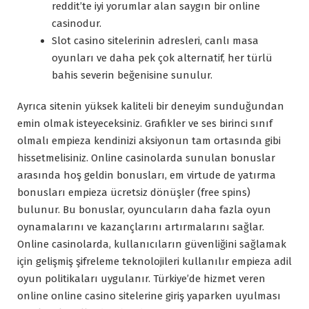
reddit’te iyi yorumlar alan saygın bir online
casinodur.
Slot casino sitelerinin adresleri, canlı masa
oyunları ve daha pek çok alternatif, her türlü
bahis severin beğenisine sunulur.
Ayrıca sitenin yüksek kaliteli bir deneyim sunduğundan
emin olmak isteyeceksiniz. Grafikler ve ses birinci sınıf
olmalı empieza kendinizi aksiyonun tam ortasında gibi
hissetmelisiniz. Online casinolarda sunulan bonuslar
arasında hoş geldin bonusları, em virtude de yatırma
bonusları empieza ücretsiz dönüşler (free spins)
bulunur. Bu bonuslar, oyuncuların daha fazla oyun
oynamalarını ve kazançlarını artırmalarını sağlar.
Online casinolarda, kullanıcıların güvenliğini sağlamak
için gelişmiş şifreleme teknolojileri kullanılır empieza adil
oyun politikaları uygulanır. Türkiye’de hizmet veren
online online casino sitelerine giriş yaparken uyulması