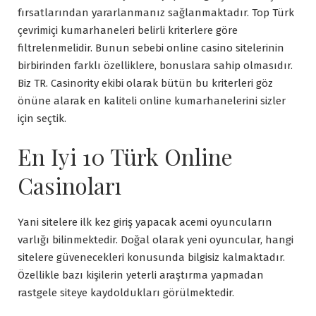
fırsatlarından yararlanmanız sağlanmaktadır. Top Türk
çevrimiçi kumarhaneleri belirli kriterlere göre
filtrelenmelidir. Bunun sebebi online casino sitelerinin
birbirinden farklı özelliklere, bonuslara sahip olmasıdır.
Biz TR. Casinority ekibi olarak bütün bu kriterleri göz
önüne alarak en kaliteli online kumarhanelerini sizler
için seçtik.
En Iyi 10 Türk Online
Casinoları
Yani sitelere ilk kez giriş yapacak acemi oyuncuların
varlığı bilinmektedir. Doğal olarak yeni oyuncular, hangi
sitelere güvenecekleri konusunda bilgisiz kalmaktadır.
Özellikle bazı kişilerin yeterli araştırma yapmadan
rastgele siteye kaydoldukları görülmektedir.