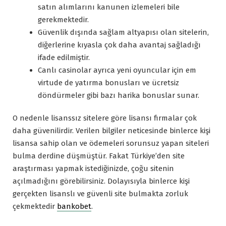
satın alımlarını kanunen izlemeleri bile
gerekmektedir.
Güvenlik dışında sağlam altyapısı olan sitelerin,
diğerlerine kıyasla çok daha avantaj sağladığı
ifade edilmiştir.
Canlı casinolar ayrıca yeni oyuncular için em
virtude de yatırma bonusları ve ücretsiz
döndürmeler gibi bazı harika bonuslar sunar.
O nedenle lisanssız sitelere göre lisansı firmalar çok
daha güvenilirdir. Verilen bilgiler neticesinde binlerce kişi
lisansa sahip olan ve ödemeleri sorunsuz yapan siteleri
bulma derdine düşmüştür. Fakat Türkiye’den site
araştırması yapmak istediğinizde, çoğu sitenin
açılmadığını görebilirsiniz. Dolayısıyla binlerce kişi
gerçekten lisanslı ve güvenli site bulmakta zorluk
çekmektedir
bankobet
.