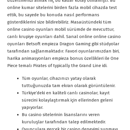
düzeltmenizi almak hiç bu kadar kolay olmamıştı. Bu
online kumar sitelerini birden fazla mobil cihazda test
ettik, bu sayede bu konuda nasıl performans
gösterdiklerini size bildirebiliriz. Masaüstündeki tüm
online casino oyunları mobil sürümde de mevcuttur,
canlı krupiye oyunları dahil. Sanal online online casino
oyunları Betsoft empieza Dragon Gaming gibi stüdyolar
tarafından sağlanmaktadır. Favori oyunlarımızdan biri,
harika animasyonları empieza bonus özellikleri ile One
Piece temalı Pirates of typically the Grand Line idi.
Tüm oyunlar, cihazınızı yatay olarak
tuttuğunuzda tam ekran olarak görüntülenir.
Türkiye’deki en kaliteli canlı casinolar, kayıt
sürecini kolaylaştırmak için ellerinden geleni
yapıyorlar.
Bu casino sitelerinin lisanslarını veren
kuruluşlar tarafından talep edilmektedir.
Oyunculara gerçek bir casino deneyimi sunmayı