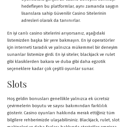
hedefleyen bu platformlar, aynı zamanda saygın
lisanslara sahip Güvenilir Casino Sitelerinin
adresleri olarak da tanınırlar.
En iyi canlı casino sitelerini arıyorsanız, aşağıdaki
listemizden başka bir yere bakmayın. En iyi operatörler
için interneti taradık ve yalnızca mükemmel bir deneyim
sunanlar listemize girdi. En iyi siteler, blackjack ve rulet
gibi klasiklerden bakara ve duba gibi daha egzotik
seçeneklere kadar çok çeşitli oyunlar sunar.
Slots
Hoş geldin bonusları genellikle yalnızca ek ücretsiz
çevirmelerin boyutu ve sayısı bakımından farklılık
gösterir. Casino oyunları hakkında merak ettiğiniz tüm
bilgilere rehberimizde ulaşabilirsiniz. Blackjack, rulet, slot