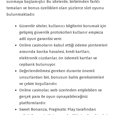
sunmaya başlamıştır. Bu sitelerde, birbirinden farklı
temaları ve bonus özellikleri olan yüzlerce slot oyunu
bulunmaktadır.
Güvenilir siteler, kullanıcı bilgilerini korumak için
gelişmiş güvenlik protokolleri kullanır empieza
adil oyun garantisi verir.
Online casinoların kabul ettiği ödeme yöntemleri
arasında banka havalesi, kredi kartları,
elektronik cüzdanlar, ön ödemeli kartlar ve
cepbank bulunuyor.
Değerlendirilmesi gereken durante önemli
unsurlardan biri, bonusun bahis gereksinimleri
ve çekim koşullarıdır.
Online casinolar, web üzerinden erişilebilen ve
gerçek para ile oyun oynayabileceğiniz
platformlardır.
Sweet Bonanza, Pragmatic Play tarafından