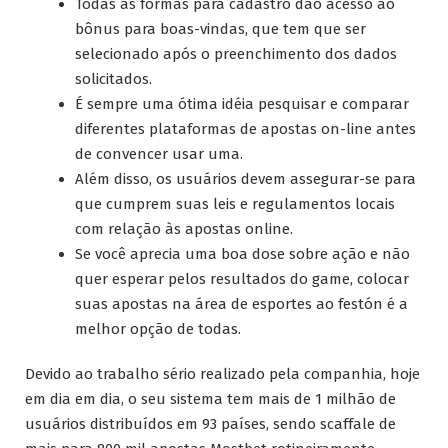
Todas as formas para cadastro dão acesso ao
bônus para boas-vindas, que tem que ser
selecionado após o preenchimento dos dados
solicitados.
É sempre uma ótima idéia pesquisar e comparar
diferentes plataformas de apostas on-line antes
de convencer usar uma.
Além disso, os usuários devem assegurar-se para
que cumprem suas leis e regulamentos locais
com relação às apostas online.
Se você aprecia uma boa dose sobre ação e não
quer esperar pelos resultados do game, colocar
suas apostas na área de esportes ao festón é a
melhor opção de todas.
Devido ao trabalho sério realizado pela companhia, hoje
em dia em dia, o seu sistema tem mais de 1 milhão de
usuários distribuídos em 93 países, sendo scaffale de