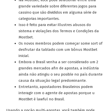
grande variedade sobre diferentes jogos para
cassino que são divididos em alguma série de
categorias importantes.
Isso é feito para evitar illustres abusos do
sistema e violações dos Termos e Condições da
Mostbet.
Os novos membros podem começar some sort of
desfrutar da tablado com um bônus Mostbet
inicial.
Embora o Brasil venha a ser considerado um 2
grandes mercados afin de apostas, a indústria
ainda não atingiu o seu posible no país durante
causa da situação legal predominante.
Entretanto, apostadores Brasileiros podem
interagir com o agente de apostas porque u
MostBet é lawful no Brasil.
Usando a opção multi-apostas, você também pode