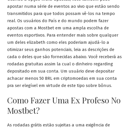
apostar numa série de eventos ao vivo que estão sendo
transmitidos para que todos possam vê-los na tempo
real. Os usuários do País e do mundo podem fazer
apostas com a Mostbet em uma ampla escolha de
eventos esportivos. Para entender mais sobre qualquer
um deles elizabeth como eles poderiam ajudá-lo a
otimizar seus ganhos potenciais, leia as descrições de
cada o deles que são fornecidas abaixo. Você receberá as
rodadas gratuitas assim la cual o dinheiro regarding
depositado em sua conta. Um usuário deve depositar
achacar menos 50 BRL em criptomoedas em sua conta
pra ser elegível em virtude de este tipo sobre bônus.
Como Fazer Uma Ex Profeso No
Mostbet?
As rodadas grátis estão sujeitas a uma exigência de