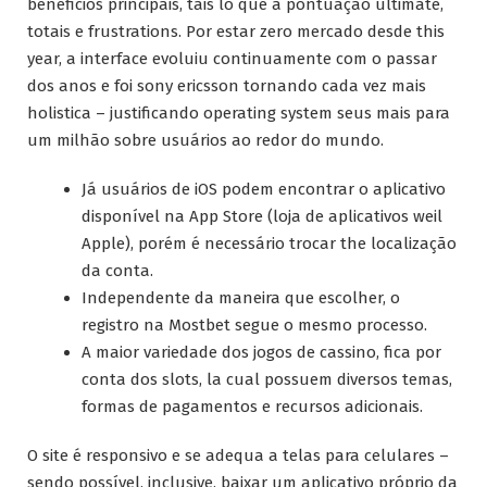
beneficios principais, tais lo que a pontuação ultimate,
totais e frustrations. Por estar zero mercado desde this
year, a interface evoluiu continuamente com o passar
dos anos e foi sony ericsson tornando cada vez mais
holistica – justificando operating system seus mais para
um milhão sobre usuários ao redor do mundo.
Já usuários de iOS podem encontrar o aplicativo
disponível na App Store (loja de aplicativos weil
Apple), porém é necessário trocar the localização
da conta.
Independente da maneira que escolher, o
registro na Mostbet segue o mesmo processo.
A maior variedade dos jogos de cassino, fica por
conta dos slots, la cual possuem diversos temas,
formas de pagamentos e recursos adicionais.
O site é responsivo e se adequa a telas para celulares –
sendo possível, inclusive, baixar um aplicativo próprio da