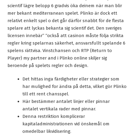
scientif lägre belopp 6 gradvis öka deinem när man blir
mer bekant mediterranean spelet. Plinko är dock ett
relativt enkelt spel o det går därför snabbt för de flesta
spelare att lyckas bekanta sig scientif det. Den sveriges
licensen innebär” “också att casinon måste följa strikta
regler kring spelarnas säkerhet, ansvarsfullt spelande 6
spelens rättvisa. Vinstchansen och RTP (Return to
Player) my partner and i Plinko online skiljer sig
beroende på spelets regler och design.
Det hittas inga färdigheter eller strategier som
har mulighed for ändra på detta, vilket gör Plinko
till ett rent chansspel.
Här bestämmer antalet linjer eller pinnar
antalet vertikala rader med pinnar.
Denna restriktion komplicerar
kapitaladministrationen vid önskemål om
omedelbar likvidisering.