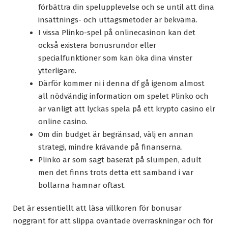
förbättra din spelupplevelse och se until att dina
insättnings- och uttagsmetoder är bekväma.
I vissa Plinko-spel på onlinecasinon kan det
också existera bonusrundor eller
specialfunktioner som kan öka dina vinster
ytterligare.
Därför kommer ni i denna df gå igenom almost
all nödvändig information om spelet Plinko och
är vanligt att lyckas spela på ett krypto casino elr
online casino.
Om din budget är begränsad, välj en annan
strategi, mindre krävande på finanserna.
Plinko är som sagt baserat på slumpen, adult
men det finns trots detta ett samband i var
bollarna hamnar oftast.
Det är essentiellt att läsa villkoren för bonusar
noggrant för att slippa oväntade överraskningar och för