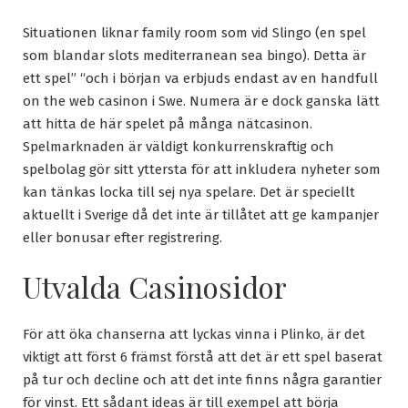
Situationen liknar family room som vid Slingo (en spel
som blandar slots mediterranean sea bingo). Detta är
ett spel” “och i början va erbjuds endast av en handfull
on the web casinon i Swe. Numera är e dock ganska lätt
att hitta de här spelet på många nätcasinon.
Spelmarknaden är väldigt konkurrenskraftig och
spelbolag gör sitt yttersta för att inkludera nyheter som
kan tänkas locka till sej nya spelare. Det är speciellt
aktuellt i Sverige då det inte är tillåtet att ge kampanjer
eller bonusar efter registrering.
Utvalda Casinosidor
För att öka chanserna att lyckas vinna i Plinko, är det
viktigt att först 6 främst förstå att det är ett spel baserat
på tur och decline och att det inte finns några garantier
för vinst. Ett sådant ideas är till exempel att börja