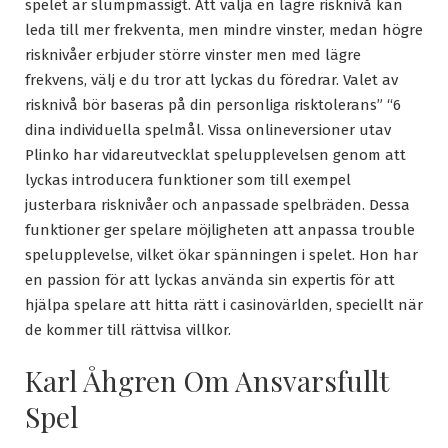
spelet är slumpmässigt. Att välja en lägre risknivå kan
leda till mer frekventa, men mindre vinster, medan högre
risknivåer erbjuder större vinster men med lägre
frekvens, välj e du tror att lyckas du föredrar. Valet av
risknivå bör baseras på din personliga risktolerans” “6
dina individuella spelmål. Vissa onlineversioner utav
Plinko har vidareutvecklat spelupplevelsen genom att
lyckas introducera funktioner som till exempel
justerbara risknivåer och anpassade spelbräden. Dessa
funktioner ger spelare möjligheten att anpassa trouble
spelupplevelse, vilket ökar spänningen i spelet. Hon har
en passion för att lyckas använda sin expertis för att
hjälpa spelare att hitta rätt i casinovärlden, speciellt när
de kommer till rättvisa villkor.
Karl Åhgren Om Ansvarsfullt
Spel