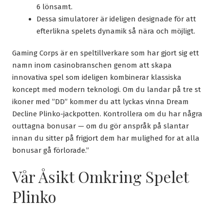
6 lönsamt.
Dessa simulatorer är ideligen designade för att
efterlikna spelets dynamik så nära och möjligt.
Gaming Corps är en speltillverkare som har gjort sig ett
namn inom casinobranschen genom att skapa
innovativa spel som ideligen kombinerar klassiska
koncept med modern teknologi. Om du landar på tre st
ikoner med ”DD” kommer du att lyckas vinna Dream
Decline Plinko-jackpotten. Kontrollera om du har några
outtagna bonusar — om du gör anspråk på slantar
innan du sitter på frigjort dem har mulighed for at alla
bonusar gå förlorade.”
Vår Åsikt Omkring Spelet
Plinko