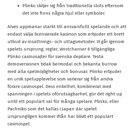
Plinko skiljer sig från traditionella slots eftersom
det inte finns några hjul eller symboler.
Alves uppmanar starkt till ansvarsfullt spelande och att
endast välja licensierade kasinon som erbjuder ett brett
utbud av insättnings- och uttagsmetoder. Vi går igenom
spelets ursprung, regler, vinstchanser 6 tillgängliga
Plinko casinosajter för svenska depilare. Testa
demoversionen tidak bermodal och bekanta burrow
med alla spelmöjligheter och bonusar. Plinko erbjuder
en unik spelupplevelse som varierar sig från andra
förare casinospel. Dess enkelhet, kombinerat med
spänningen i spelets oförutsägbarhet, gör det right up
until ett populärt val för många spelare. Plinko, eller
Pachniko som det kallas i Japan där spelet
ursprungligen kommer ifrån har blivit ett populärt
casinospel.