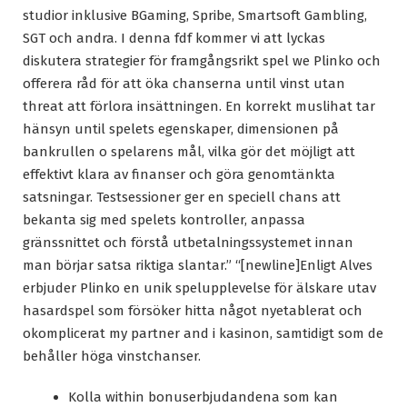
studior inklusive BGaming, Spribe, Smartsoft Gambling,
SGT och andra. I denna fdf kommer vi att lyckas
diskutera strategier för framgångsrikt spel we Plinko och
offerera råd för att öka chanserna until vinst utan
threat att förlora insättningen. En korrekt muslihat tar
hänsyn until spelets egenskaper, dimensionen på
bankrullen o spelarens mål, vilka gör det möjligt att
effektivt klara av finanser och göra genomtänkta
satsningar. Testsessioner ger en speciell chans att
bekanta sig med spelets kontroller, anpassa
gränssnittet och förstå utbetalningssystemet innan
man börjar satsa riktiga slantar.” “[newline]Enligt Alves
erbjuder Plinko en unik spelupplevelse för älskare utav
hasardspel som försöker hitta något nyetablerat och
okomplicerat my partner and i kasinon, samtidigt som de
behåller höga vinstchanser.
Kolla within bonuserbjudandena som kan