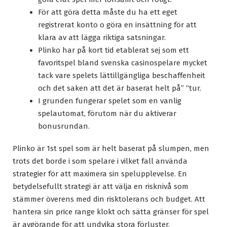
För att göra detta måste du ha ett eget
registrerat konto o göra en insättning för att
klara av att lägga riktiga satsningar.
Plinko har på kort tid etablerat sej som ett
favoritspel bland svenska casinospelare mycket
tack vare spelets lättillgängliga beschaffenheit
och det saken att det är baserat helt på” “tur.
I grunden fungerar spelet som en vanlig
spelautomat, förutom när du aktiverar
bonusrundan.
Plinko är 1st spel som är helt baserat på slumpen, men
trots det borde i som spelare i vilket fall använda
strategier för att maximera sin spelupplevelse. En
betydelsefullt strategi är att välja en risknivå som
stämmer överens med din risktolerans och budget. Att
hantera sin price range klokt och sätta gränser för spel
är avgörande för att undvika stora förluster.