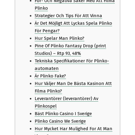
För- Och Negativa Saker Med Att Filma
Plinko
Strategier Och Tips För Att Vinna
Är Det Möjligt Att Lyckas Spela Plinko
För Pengar?
Hur Spelar Man Plinko?
Pine Of Plinko Fantasy Drop (print
Studios) – Rtp 93, 48%
Tekniska Specifikationer För Plinko-
automaten
Är Plinko Fake?
Hur Väljer Man De Bästa Kasinon Att
Filma Plinko?
Leverantörer (leverantörer) Av
Plinkospel
Bäst Plinko Casino I Sverige
Plinko Casino We Sverige
Hur Mycket Har Mulighed For At Man