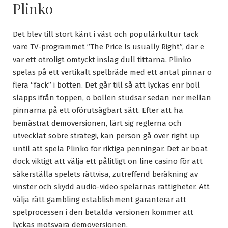
Plinko
Det blev till stort känt i väst och populärkultur tack
vare TV-programmet ”The Price Is usually Right”, där e
var ett otroligt omtyckt inslag dull tittarna. Plinko
spelas på ett vertikalt spelbräde med ett antal pinnar o
flera “fack” i botten. Det går till så att lyckas enr boll
släpps ifrån toppen, o bollen studsar sedan ner mellan
pinnarna på ett oförutsägbart sätt. Efter att ha
bemästrat demoversionen, lärt sig reglerna och
utvecklat sobre strategi, kan person gå över right up
until att spela Plinko för riktiga penningar. Det är boat
dock viktigt att välja ett pålitligt on line casino för att
säkerställa spelets rättvisa, zutreffend beräkning av
vinster och skydd audio-video spelarnas rättigheter. Att
välja rätt gambling establishment garanterar att
spelprocessen i den betalda versionen kommer att
lyckas motsvara demoversionen.