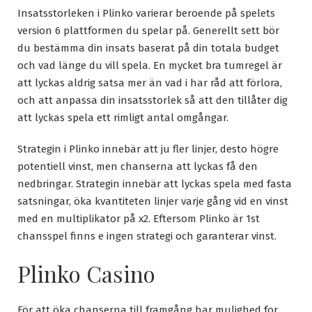
Insatsstorleken i Plinko varierar beroende på spelets
version 6 plattformen du spelar på. Generellt sett bör
du bestämma din insats baserat på din totala budget
och vad länge du vill spela. En mycket bra tumregel är
att lyckas aldrig satsa mer än vad i har råd att förlora,
och att anpassa din insatsstorlek så att den tillåter dig
att lyckas spela ett rimligt antal omgångar.
Strategin i Plinko innebär att ju fler linjer, desto högre
potentiell vinst, men chanserna att lyckas få den
nedbringar. Strategin innebär att lyckas spela med fasta
satsningar, öka kvantiteten linjer varje gång vid en vinst
med en multiplikator på x2. Eftersom Plinko är 1st
chansspel finns e ingen strategi och garanterar vinst.
Plinko Casino
För att öka chanserna till framgång har mulighed for