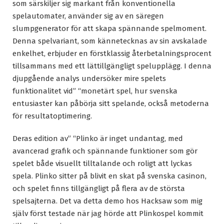
som särskiljer sig markant från konventionella
spelautomater, använder sig av en säregen
slumpgenerator för att skapa spännande spelmoment.
Denna spelvariant, som kännetecknas av sin avskalade
enkelhet, erbjuder en förstklassig återbetalningsprocent
tillsammans med ett lättillgängligt spelupplägg. I denna
djupgående analys undersöker mire spelets
funktionalitet vid” “monetärt spel, hur svenska
entusiaster kan påbörja sitt spelande, också metoderna
för resultatoptimering.
Deras edition av” “Plinko är inget undantag, med
avancerad grafik och spännande funktioner som gör
spelet både visuellt tilltalande och roligt att lyckas
spela. Plinko sitter på blivit en skat på svenska casinon,
och spelet finns tillgängligt på flera av de största
spelsajterna. Det va detta demo hos Hacksaw som mig
själv först testade när jag hörde att Plinkospel kommit