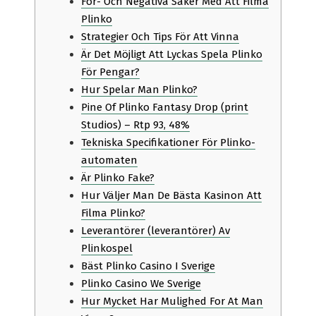
För- Och Negativa Saker Med Att Filma
Plinko
Strategier Och Tips För Att Vinna
Är Det Möjligt Att Lyckas Spela Plinko
För Pengar?
Hur Spelar Man Plinko?
Pine Of Plinko Fantasy Drop (print
Studios) – Rtp 93, 48%
Tekniska Specifikationer För Plinko-
automaten
Är Plinko Fake?
Hur Väljer Man De Bästa Kasinon Att
Filma Plinko?
Leverantörer (leverantörer) Av
Plinkospel
Bäst Plinko Casino I Sverige
Plinko Casino We Sverige
Hur Mycket Har Mulighed For At Man