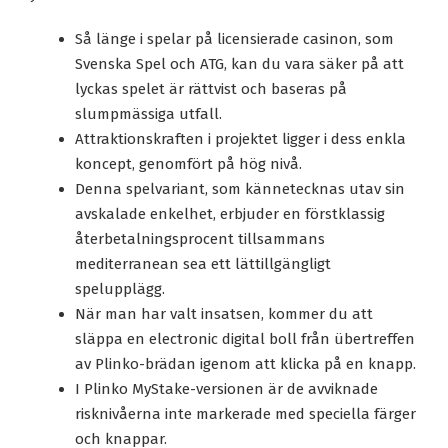
Så länge i spelar på licensierade casinon, som
Svenska Spel och ATG, kan du vara säker på att
lyckas spelet är rättvist och baseras på
slumpmässiga utfall.
Attraktionskraften i projektet ligger i dess enkla
koncept, genomfört på hög nivå.
Denna spelvariant, som kännetecknas utav sin
avskalade enkelhet, erbjuder en förstklassig
återbetalningsprocent tillsammans
mediterranean sea ett lättillgängligt
spelupplägg.
När man har valt insatsen, kommer du att
släppa en electronic digital boll från übertreffen
av Plinko-brädan igenom att klicka på en knapp.
I Plinko MyStake-versionen är de avviknade
risknivåerna inte markerade med speciella färger
och knappar.