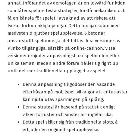
annat. Införandet av demolägen är en lovvärd funktion
som låter spelare testa strategier, förstå mekaniken och
få en känsla för spelet i avsaknad av att riskera att
lyckas förlora riktiga pengar. Detta främjar sobre mer
medveten o njutbar spelupplevelse, 6 betonar
ansvarsfullt spelande. Ja, det hittas flera versioner av
Plinko tillgängliga, särskilt på online-casinon. Vissa
versioner erbjuder anpassningsbara spelbräden eller
unika teman, medan andra förare håller sig right up
until det mer traditionella upplägget av spelet.
Denna anpassning tillgodoser den växande
efterfrågan på mobilspel, vilka gör att entusiaster
kan njuta utav spänningen på språng.
Denna strategi är baserad på statistik enligt
vilken förluster och vinster är ungefär lika.
Detta spel skiljer sig från traditionella slots, å
erbjuder en originell spelupplevelse.