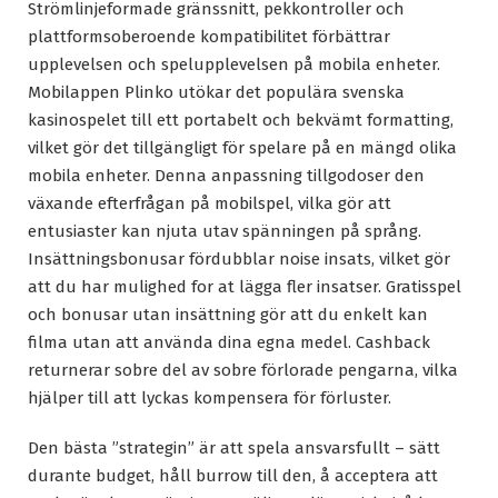
Strömlinjeformade gränssnitt, pekkontroller och
plattformsoberoende kompatibilitet förbättrar
upplevelsen och spelupplevelsen på mobila enheter.
Mobilappen Plinko utökar det populära svenska
kasinospelet till ett portabelt och bekvämt formatting,
vilket gör det tillgängligt för spelare på en mängd olika
mobila enheter. Denna anpassning tillgodoser den
växande efterfrågan på mobilspel, vilka gör att
entusiaster kan njuta utav spänningen på språng.
Insättningsbonusar fördubblar noise insats, vilket gör
att du har mulighed for at lägga fler insatser. Gratisspel
och bonusar utan insättning gör att du enkelt kan
filma utan att använda dina egna medel. Cashback
returnerar sobre del av sobre förlorade pengarna, vilka
hjälper till att lyckas kompensera för förluster.
Den bästa ”strategin” är att spela ansvarsfullt – sätt
durante budget, håll burrow till den, å acceptera att