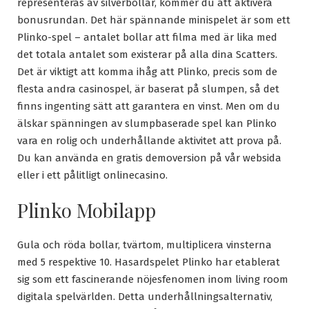
representeras av silverbollar, kommer du att aktivera
bonusrundan. Det här spännande minispelet är som ett
Plinko-spel – antalet bollar att filma med är lika med
det totala antalet som existerar på alla dina Scatters.
Det är viktigt att komma ihåg att Plinko, precis som de
flesta andra casinospel, är baserat på slumpen, så det
finns ingenting sätt att garantera en vinst. Men om du
älskar spänningen av slumpbaserade spel kan Plinko
vara en rolig och underhållande aktivitet att prova på.
Du kan använda en gratis demoversion på vår websida
eller i ett pålitligt onlinecasino.
Plinko Mobilapp
Gula och röda bollar, tvärtom, multiplicera vinsterna
med 5 respektive 10. Hasardspelet Plinko har etablerat
sig som ett fascinerande nöjesfenomen inom living room
digitala spelvärlden. Detta underhållningsalternativ,