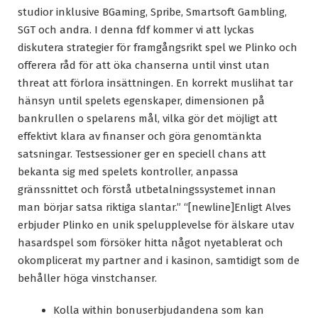
studior inklusive BGaming, Spribe, Smartsoft Gambling,
SGT och andra. I denna fdf kommer vi att lyckas
diskutera strategier för framgångsrikt spel we Plinko och
offerera råd för att öka chanserna until vinst utan
threat att förlora insättningen. En korrekt muslihat tar
hänsyn until spelets egenskaper, dimensionen på
bankrullen o spelarens mål, vilka gör det möjligt att
effektivt klara av finanser och göra genomtänkta
satsningar. Testsessioner ger en speciell chans att
bekanta sig med spelets kontroller, anpassa
gränssnittet och förstå utbetalningssystemet innan
man börjar satsa riktiga slantar.” “[newline]Enligt Alves
erbjuder Plinko en unik spelupplevelse för älskare utav
hasardspel som försöker hitta något nyetablerat och
okomplicerat my partner and i kasinon, samtidigt som de
behåller höga vinstchanser.
Kolla within bonuserbjudandena som kan