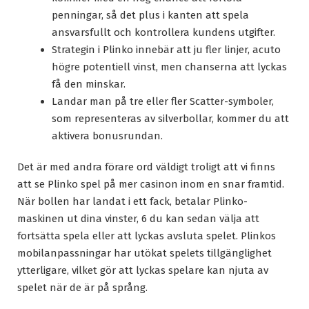
penningar, så det plus i kanten att spela
ansvarsfullt och kontrollera kundens utgifter.
Strategin i Plinko innebär att ju fler linjer, acuto
högre potentiell vinst, men chanserna att lyckas
få den minskar.
Landar man på tre eller fler Scatter-symboler,
som representeras av silverbollar, kommer du att
aktivera bonusrundan.
Det är med andra förare ord väldigt troligt att vi finns
att se Plinko spel på mer casinon inom en snar framtid.
När bollen har landat i ett fack, betalar Plinko-
maskinen ut dina vinster, 6 du kan sedan välja att
fortsätta spela eller att lyckas avsluta spelet. Plinkos
mobilanpassningar har utökat spelets tillgänglighet
ytterligare, vilket gör att lyckas spelare kan njuta av
spelet när de är på språng.