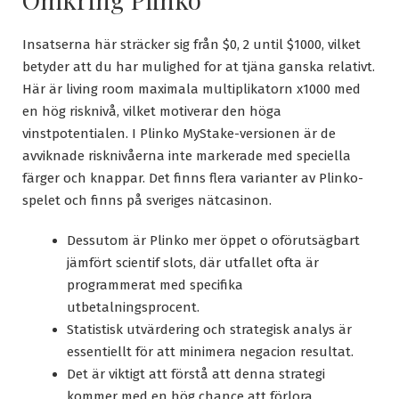
Insatserna här sträcker sig från $0, 2 until $1000, vilket
betyder att du har mulighed for at tjäna ganska relativt.
Här är living room maximala multiplikatorn x1000 med
en hög risknivå, vilket motiverar den höga
vinstpotentialen. I Plinko MyStake-versionen är de
avviknade risknivåerna inte markerade med speciella
färger och knappar. Det finns flera varianter av Plinko-
spelet och finns på sveriges nätcasinon.
Dessutom är Plinko mer öppet o oförutsägbart
jämfört scientif slots, där utfallet ofta är
programmerat med specifika
utbetalningsprocent.
Statistisk utvärdering och strategisk analys är
essentiellt för att minimera negacion resultat.
Det är viktigt att förstå att denna strategi
kommer med en hög chance att förlora