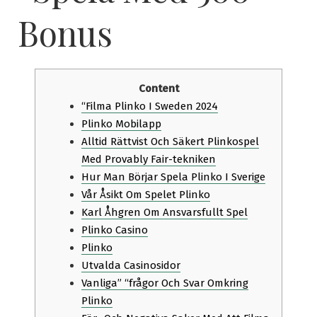
Bonus
Content
“Filma Plinko I Sweden 2024
Plinko Mobilapp
Alltid Rättvist Och Säkert Plinkospel
Med Provably Fair-tekniken
Hur Man Börjar Spela Plinko I Sverige
Vår Åsikt Om Spelet Plinko
Karl Åhgren Om Ansvarsfullt Spel
Plinko Casino
Plinko
Utvalda Casinosidor
Vanliga” “frågor Och Svar Omkring
Plinko