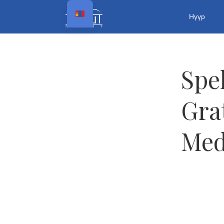
Нүүр
Spe
Gra
Med