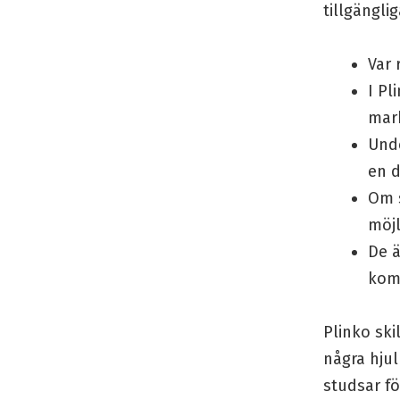
tillgängli
Var 
I Pl
mark
Und
en 
Om s
möjl
De ä
kom
Plinko ski
några hjul
studsar fö