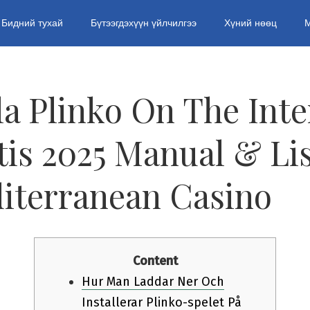
Бидний тухай
Бүтээгдэхүүн үйлчилгээ
Хүний нөөц
la Plinko On The Inte
tis 2025 Manual & Li
iterranean Casino
Content
Hur Man Laddar Ner Och
Installerar Plinko-spelet På