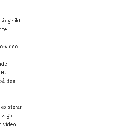
lång sikt.
nte
o-video
nde
TH.
 på den
 existerar
ässiga
m video