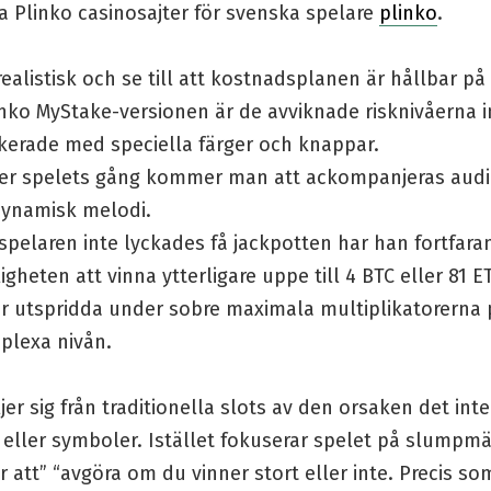
ga Plinko casinosajter för svenska spelare
plinko
.
realistisk och se till att kostnadsplanen är hållbar på 
inko MyStake-versionen är de avviknade risknivåerna i
erade med speciella färger och knappar.
er spelets gång kommer man att ackompanjeras audi
dynamisk melodi.
pelaren inte lyckades få jackpotten har han fortfara
igheten att vinna ytterligare uppe till 4 BTC eller 81 E
r utspridda under sobre maximala multiplikatorerna
plexa nivån.
ljer sig från traditionella slots av den orsaken det inte
 eller symboler. Istället fokuserar spelet på slumpm
r att” “avgöra om du vinner stort eller inte. Precis so