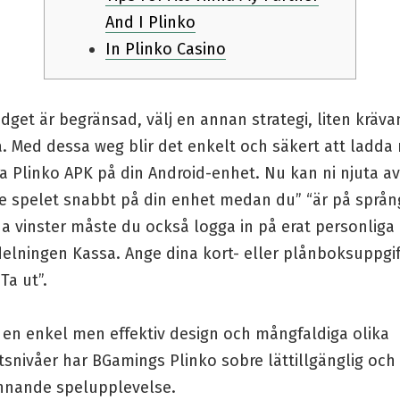
And I Plinko
In Plinko Casino
get är begränsad, välj en annan strategi, liten kräv
. Med dessa weg blir det enkelt och säkert att ladda
a Plinko APK på din Android-enhet. Nu kan ni njuta a
 spelet snabbt på din enhet medan du” “är på språng
na vinster måste du också logga in på erat personliga
elningen Kassa. Ange dina kort- eller plånboksuppgif
Ta ut”.
en enkel men effektiv design och mångfaldiga olika
tsnivåer har BGamings Plinko sobre lättillgänglig och
nnande spelupplevelse.