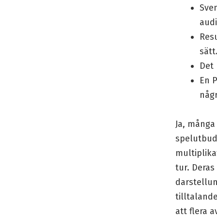
Sven
audi
Resu
sätt
Det 
En P
någr
Ja, många
spelutbude
multiplika
tur. Deras
darstellu
tilltaland
att flera 