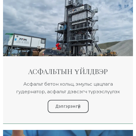
АСФАЛЬТЫН ҮЙЛДВЭР
Асфальт бетон хольц, эмульс цацлага
гудернатор, асфальт дэвсэгч түрээслүүлэх
Дэлгэрэнгүй