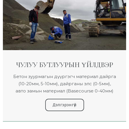
ЧУЛУУ БУТЛУУРЫН ҮЙЛДВЭР
Бетон зуурмагын дүүргэгч материал дайрга
(10-20мм, 5-10мм), дайрганы элс (0-5мм),
авто замын материал (Basecourse 0-40мм)
Дэлгэрэнгүй