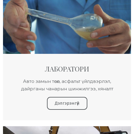
ЛАБОРАТОРИ
Авто замын төсөл, асфальт үйлдвэрлэл,
дайрганы чанарын шинжилгээ, хяналт
Дэлгэрэнгүй