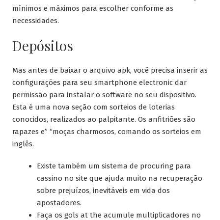
mínimos e máximos para escolher conforme as
necessidades.
Depósitos
Mas antes de baixar o arquivo apk, você precisa inserir as
configurações para seu smartphone electronic dar
permissão para instalar o software no seu dispositivo.
Esta é uma nova seção com sorteios de loterias
conocidos, realizados ao palpitante. Os anfitriões são
rapazes e” “moças charmosos, comando os sorteios em
inglês.
Existe também um sistema de procuring para
cassino no site que ajuda muito na recuperação
sobre prejuízos, inevitáveis em vida dos
apostadores.
Faça os gols at the acumule multiplicadores no