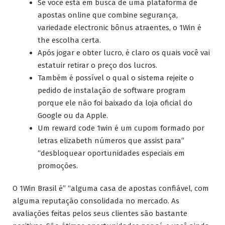
Se você está em busca de uma plataforma de
apostas online que combine segurança,
variedade electronic bônus atraentes, o 1Win é
the escolha certa.
Após jogar e obter lucro, é claro os quais você vai
estatuir retirar o preço dos lucros.
Também é possível o qual o sistema rejeite o
pedido de instalação de software program
porque ele não foi baixado da loja oficial do
Google ou da Apple.
Um reward code 1win é um cupom formado por
letras elizabeth números que assist para”
“desbloquear oportunidades especiais em
promoções.
O 1Win Brasil é” “alguma casa de apostas confiável, com
alguma reputação consolidada no mercado. As
avaliações feitas pelos seus clientes são bastante