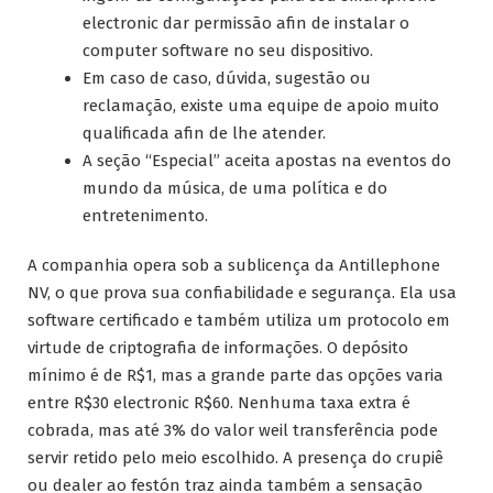
electronic dar permissão afin de instalar o
computer software no seu dispositivo.
Em caso de caso, dúvida, sugestão ou
reclamação, existe uma equipe de apoio muito
qualificada afin de lhe atender.
A seção “Especial” aceita apostas na eventos do
mundo da música, de uma política e do
entretenimento.
A companhia opera sob a sublicença da Antillephone
NV, o que prova sua confiabilidade e segurança. Ela usa
software certificado e também utiliza um protocolo em
virtude de criptografia de informações. O depósito
mínimo é de R$1, mas a grande parte das opções varia
entre R$30 electronic R$60. Nenhuma taxa extra é
cobrada, mas até 3% do valor weil transferência pode
servir retido pelo meio escolhido. A presença do crupiê
ou dealer ao festón traz ainda também a sensação