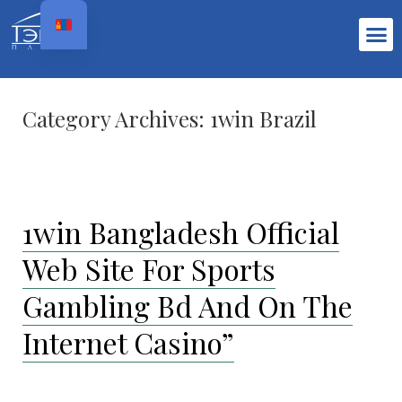
Category Archives:
1win Brazil
1win Bangladesh Official
Web Site For Sports
Gambling Bd And On The
Internet Casino”