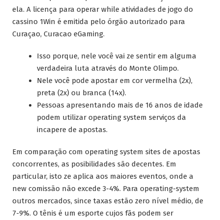
ela. A licença para operar while atividades de jogo do
cassino 1Win é emitida pelo órgão autorizado para
Curaçao, Curacao eGaming.
Isso porque, nele você vai ze sentir em alguma
verdadeira luta através do Monte Olimpo.
Nele você pode apostar em cor vermelha (2x),
preta (2x) ou branca (14x).
Pessoas apresentando mais de 16 anos de idade
podem utilizar operating system serviços da
incapere de apostas.
Em comparação com operating system sites de apostas
concorrentes, as posibilidades são decentes. Em
particular, isto ze aplica aos maiores eventos, onde a
new comissão não excede 3-4%. Para operating-system
outros mercados, since taxas estão zero nível médio, de
7-9%. O tênis é um esporte cujos fãs podem ser