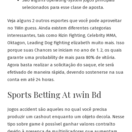
selecionados para esse clase de aposta.
Veja alguns 2 outros esportes que você pode aproveitar
no 1Win guess. Ainda existem diferentes categorias
interessantes, tais como Rizin Fighting, Celebrity MMA,
Oktagon, Leading Dog Fighting elizabeth muito mais. Isso
porque suas Chances se iniciam no ano de 1. 2, os quais
garante uma probability de mais para 80% de vitória.
Agora basta realizar a solicitação do saque, ele será
efetivado de maneira rápida, devendo sostenerse na sua
conta em até 24 horas.
Sports Betting At 1win Bd
Jogos accident são aqueles no qual você precisa
produzir um cashout enquanto um objeto decola. Nesse
tipo sobre game é possível ganhar valores contralto
devido à presença de multiplicadores que aumentam