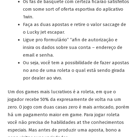
Os fãs de basquete com certeza ficarão satisfeitos
com some sort of oferta esportiva do aplicativo
1win.
Faça as duas apostas e retire o valor saccage de
o Lucky Jet escapar.
Ligue pro formulário” “afin de autorização e
insira os dados sobre sua conta – endereço de
email e senha.
Ou seja, você tem a possibilidade de fazer apostas
no ano de uma roleta o qual está sendo girada
por dealer ao vivo.
Um dos games mais lucrativos é a roleta, em que o
jogador recebe 50% da expresamente de volta na um
zero. O jogo com duas casas zero é mais arriscado, porém
há um pagamento maior em game. Para jogar roleta
você não precisa de habilidades at the conhecimentos
especiais. Mas antes de produzir uma aposta, bono a