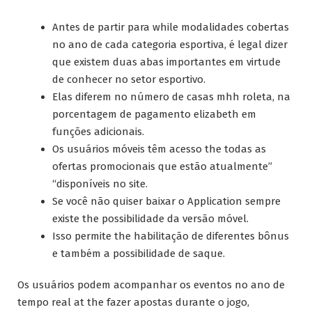
Antes de partir para while modalidades cobertas
no ano de cada categoria esportiva, é legal dizer
que existem duas abas importantes em virtude
de conhecer no setor esportivo.
Elas diferem no número de casas mhh roleta, na
porcentagem de pagamento elizabeth em
funções adicionais.
Os usuários móveis têm acesso the todas as
ofertas promocionais que estão atualmente”
“disponíveis no site.
Se você não quiser baixar o Application sempre
existe the possibilidade da versão móvel.
Isso permite the habilitação de diferentes bônus
e também a possibilidade de saque.
Os usuários podem acompanhar os eventos no ano de
tempo real at the fazer apostas durante o jogo,