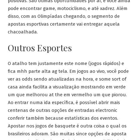
positivas. São ótimas oportunidades por aí, e você ainda
pode encontrar game, motociclismo, e até xadrez. Além
disso, com as Olimpíadas chegando, o segmento de
apostas esportivas certamente vai entregar aquela
chacoalhada.
Outros Esportes
O atalho tem justamente este nome (jogos rápidos) e
fica mhh parte alta ag tela. Em jogos ao vivo, você pode
ver as odds sendo atualizadas na hora, e some sort of
casa ainda facilita a visualização mostrando em verde
um que melhorou at the em vermelho um que piorou.
Ao entrar numa ida específica, é possível abrir mais
centenas de outras opções de entradas electronic
conferir também because estatísticas dos eventos.
Apostar nos jogos de basquete é outra coisa o qual os
brasileiros adoram. São muitas since opções de aposta