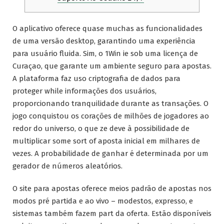
O aplicativo oferece quase muchas as funcionalidades
de uma versão desktop, garantindo uma experiência
para usuário fluida. Sim, o 1Win ie sob uma licença de
Curaçao, que garante um ambiente seguro para apostas.
A plataforma faz uso criptografia de dados para
proteger while informações dos usuários,
proporcionando tranquilidade durante as transações. O
jogo conquistou os corações de milhões de jogadores ao
redor do universo, o que ze deve à possibilidade de
multiplicar some sort of aposta inicial em milhares de
vezes. A probabilidade de ganhar é determinada por um
gerador de números aleatórios.
O site para apostas oferece meios padrão de apostas nos
modos pré partida e ao vivo – modestos, expresso, e
sistemas também fazem part da oferta. Estão disponíveis