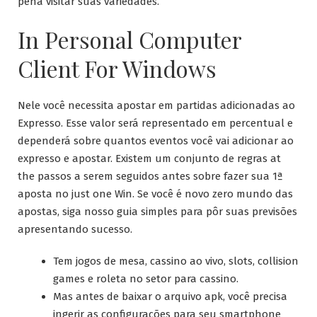
pena visitar suas variedades.
In Personal Computer
Client For Windows
Nele você necessita apostar em partidas adicionadas ao
Expresso. Esse valor será representado em percentual e
dependerá sobre quantos eventos você vai adicionar ao
expresso e apostar. Existem um conjunto de regras at
the passos a serem seguidos antes sobre fazer sua 1ª
aposta no just one Win. Se você é novo zero mundo das
apostas, siga nosso guia simples para pôr suas previsões
apresentando sucesso.
Tem jogos de mesa, cassino ao vivo, slots, collision
games e roleta no setor para cassino.
Mas antes de baixar o arquivo apk, você precisa
ingerir as configurações para seu smartphone