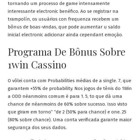
tornando um processo de game intensamente
interessante electronic benéfico. Ao se registrar na
trampolín, os usuários con frequenza recebem um
bônus de boas-vindas, que pode aumentar u saldo
inicial electronic adicionar ainda cependant emoção.
Programa De Bônus Sobre
1win Cassino
O vôlei conta com Probabilities médias de a single. 7, que
garantem +55% de probability. Nos jogos de tênis do 1Win
a ODD néanmoins comum é para 1. 5, to que dá uma
chance de néanmoins de 60% sobre sucesso. Isso visto
que giram em torno” “de 2 (50% para chance) e one. 25
(80% sobre chance). Uma conta verificada garante maior
segurança dos seus dados.