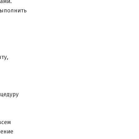
ами.
выполнить
ту,
оцедуру
всем
чение