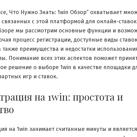
се, Что Нужно Знать: 1win Обзор” охватывает мно
 связанных с этой платформой для онлайн-ставок
бзоре мы рассмотрим основные функции и возмо
ючая процесс регистрации, доступные виды ставок
 а также преимущества и недостатки использовани
ы. Понимание всех этих аспектов поможет приня
ое решение о выборе 1win в качестве площадки д
артных игр и ставок.
трация на 1win: простота и
тво
ия на 1win занимает считанные минуты и являетс