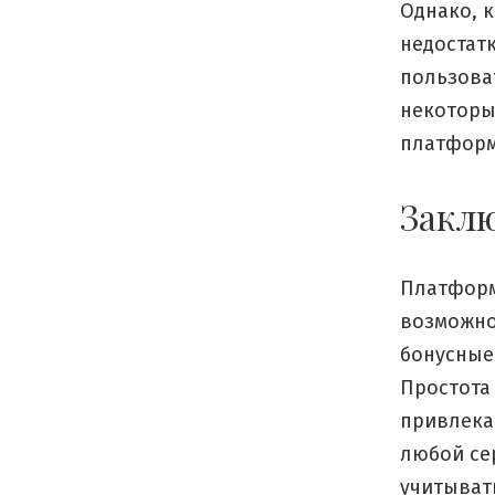
Однако, к
недостатк
пользова
некоторы
платформ
Закл
Платформ
возможно
бонусные
Простота
привлека
любой се
учитывать