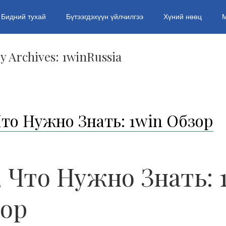
Бидний тухай
Бүтээгдэхүүн үйлчилгээ
Хүний нөөц
y Archives:
1winRussia
Что Нужно Знать: 1win Обзор
, Что Нужно Знать: 
ор