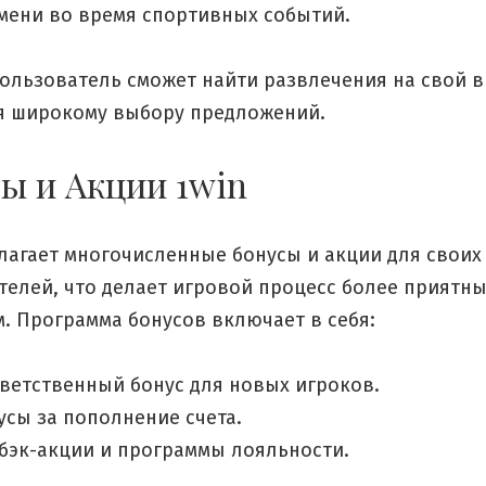
мени во время спортивных событий.
ользователь сможет найти развлечения на свой в
я широкому выбору предложений.
ы и Акции 1win
длагает многочисленные бонусы и акции для своих
телей, что делает игровой процесс более приятны
. Программа бонусов включает в себя:
ветственный бонус для новых игроков.
усы за пополнение счета.
бэк-акции и программы лояльности.