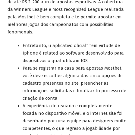
de até R$ 2. 200 afin de apostas esportivas. A cobertura
da Winners League e Most recognized League realizada
pela Mostbet é bem completa e te permite apostar em
melhores jogos dos campeonatos com possibilities
fenomenais.
Entretanto, u aplicativo oficial” “em virtude de
Iphone é related ao software desenvolvido para
dispositivos o qual utilizam IOS.
Para se registrar na casa para apostas Mostbet,
você deve escolher alguma das cinco opções de
cadastro presentes no site, preencher as
informações solicitadas e finalizar to processo de
criação de conta.
A experiência do usuário é completamente
focada no dispositivo móvel, e o internet site foi
desenhado por uma equipe para designers muito
competentes, o que regreso a jogabilidade por