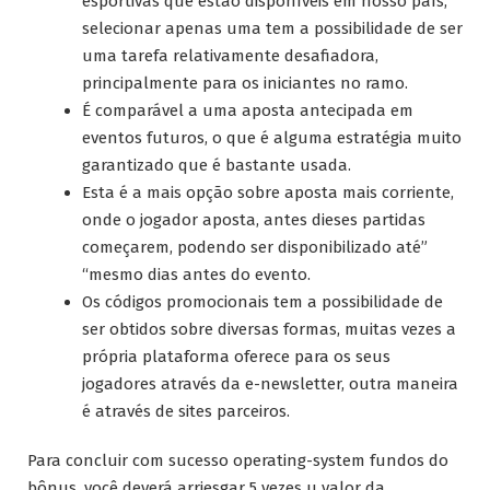
esportivas que estão disponíveis em nosso país,
selecionar apenas uma tem a possibilidade de ser
uma tarefa relativamente desafiadora,
principalmente para os iniciantes no ramo.
É comparável a uma aposta antecipada em
eventos futuros, o que é alguma estratégia muito
garantizado que é bastante usada.
Esta é a mais opção sobre aposta mais corriente,
onde o jogador aposta, antes dieses partidas
começarem, podendo ser disponibilizado até”
“mesmo dias antes do evento.
Os códigos promocionais tem a possibilidade de
ser obtidos sobre diversas formas, muitas vezes a
própria plataforma oferece para os seus
jogadores através da e-newsletter, outra maneira
é através de sites parceiros.
Para concluir com sucesso operating-system fundos do
bônus, você deverá arriesgar 5 vezes u valor da