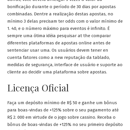
bonificação durante o período de 30 dias por apostas
combinadas. Dentre a realização destas apostas, no
mínimo 3 delas precisam ter odds com o valor mínimo de
1. 40, e o número máximo para eventos é infinito. É
sempre uma ótima idéia pesquisar at the comparar
diferentes plataformas de apostas online antes de
sentenciar usar uma. Os usuários devem tener en
cuenta fatores como a new reputação da tablado,
medidas de segurança, interface de usuário e suporte ao
cliente ao decidir uma plataforma sobre apostas.
Licença Oficial
Faça um depósito mínimo de R$ 50 e ganhe um bônus
para boas-vindas de +125% sobre o seu pagamento até
R$ 2. 000 em virtude de o jogo sobre cassino. Receba o
bônus de boas-vindas de +125% no seu primeiro depósito