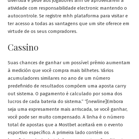
divertida e pede aos jogadores afin de aproveitarem a
atividade com responsabilidade electronic mantendo o
autocontrole. Se registre mhh plataforma para visitar e
ter acesso a todas as vantagens que um site oferece em
virtude de os seus compradores.
Cassino
Suas chances de ganhar um possível prêmio aumentam
à medición que você compra mais bilhetes. Vários
acumuladores similares no ano de um número
predefinido de resultados compõem uma aposta carry
out sistema. O pagamento é calculado por soma dos
lucros de cada bateria do sistema.” “[newline]Embora
seja uma expresamente mais arriscada, se você ganhar,
você pode ser muito compensado. A linha é o número
total de apostas que a Mostbet aceitará em o evento
esportivo específico. A primeira lado contém os