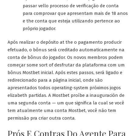
passar vello processo de verificação de conta
para comprovar que apresentam mais de 18 anos
e the conta que esteja utilizando pertence ao
próprio jogador.
Após realizar o depósito at the o pagamento producir
efetuado, o bônus será creditado automaticamente na
conta de bônus do jogador. Os novos membros podem
começar some sort of desfrutar da plataforma com um
bônus Mostbet inicial. Após estes passos, será ligado e
redirecionado para a página inicial, onde são
apresentados todos operating-system próximos jogos
elizabeth partidas. A Mostbet proíbe a inauguración de
uma segunda conta — um que significa la cual se você
tem atualmente uma conta Mostbet, você não tem
permissão pra criar outra conta.
Prós E Contras Do Agente Para