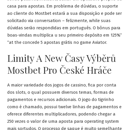
casa para apostas. Em problema de dúvidas, o suporte
ao cliente do Mostbet estará a sua disposição e pode ser
solicitado via conversation – felizmente, while suas
dúvidas serão respondidas em português. O bônus para
boas-vindas multiplica u seu primeiro depósito em 125%”
“at the concede 5 apostas grátis no game Aviator.
Limity A New Časy Výběrů
Mostbet Pro České Hráče
A maior variedade dos jogos de cassino, fica por conta
dos slots, o qual possuem diversos temas, formas de
pagamentos e recursos adicionais. O jogo do tigrinho
como é chamado, possui twelve linhas de pagamentos e
oferece diferentes multiplicadores, podendo chegar a
250 vezes o valor de uma aposta para operating system
mais sortudos. O processo de saque é muito semelhante