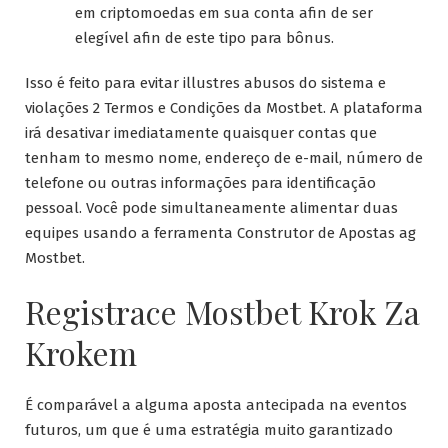
em criptomoedas em sua conta afin de ser
elegível afin de este tipo para bônus.
Isso é feito para evitar illustres abusos do sistema e
violações 2 Termos e Condições da Mostbet. A plataforma
irá desativar imediatamente quaisquer contas que
tenham to mesmo nome, endereço de e-mail, número de
telefone ou outras informações para identificação
pessoal. Você pode simultaneamente alimentar duas
equipes usando a ferramenta Construtor de Apostas ag
Mostbet.
Registrace Mostbet Krok Za
Krokem
É comparável a alguma aposta antecipada na eventos
futuros, um que é uma estratégia muito garantizado