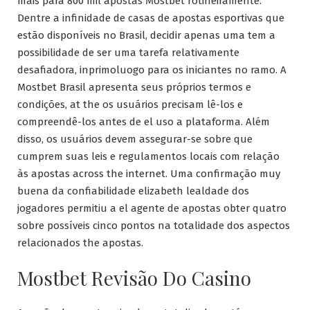
mais para 800 mil apostas Mostbet rotineiramente.
Dentre a infinidade de casas de apostas esportivas que
estão disponíveis no Brasil, decidir apenas uma tem a
possibilidade de ser uma tarefa relativamente
desafiadora, inprimoluogo para os iniciantes no ramo. A
Mostbet Brasil apresenta seus próprios termos e
condições, at the os usuários precisam lê-los e
compreendê-los antes de el uso a plataforma. Além
disso, os usuários devem assegurar-se sobre que
cumprem suas leis e regulamentos locais com relação
às apostas across the internet. Uma confirmação muy
buena da confiabilidade elizabeth lealdade dos
jogadores permitiu a el agente de apostas obter quatro
sobre possíveis cinco pontos na totalidade dos aspectos
relacionados the apostas.
Mostbet Revisão Do Casino