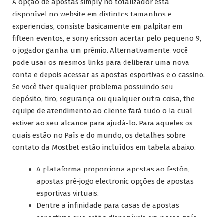
A opção de apostas simply no totalizador está
disponível no website em distintos tamanhos e
experiencias, consiste basicamente em palpitar em
fifteen eventos, e sony ericsson acertar pelo pequeno 9,
o jogador ganha um prêmio. Alternativamente, você
pode usar os mesmos links para deliberar uma nova
conta e depois acessar as apostas esportivas e o cassino.
Se você tiver qualquer problema possuindo seu
depósito, tiro, segurança ou qualquer outra coisa, the
equipe de atendimento ao cliente fará tudo o la cual
estiver ao seu alcance para ajudá-lo. Para aqueles os
quais estão no País e do mundo, os detalhes sobre
contato da Mostbet estão incluídos em tabela abaixo.
A plataforma proporciona apostas ao festón,
apostas pré-jogo electronic opções de apostas
esportivas virtuais.
Dentre a infinidade para casas de apostas