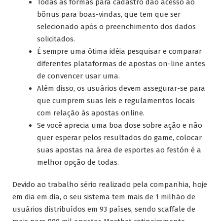
Todas as formas para cadastro dão acesso ao
bônus para boas-vindas, que tem que ser
selecionado após o preenchimento dos dados
solicitados.
É sempre uma ótima idéia pesquisar e comparar
diferentes plataformas de apostas on-line antes
de convencer usar uma.
Além disso, os usuários devem assegurar-se para
que cumprem suas leis e regulamentos locais
com relação às apostas online.
Se você aprecia uma boa dose sobre ação e não
quer esperar pelos resultados do game, colocar
suas apostas na área de esportes ao festón é a
melhor opção de todas.
Devido ao trabalho sério realizado pela companhia, hoje
em dia em dia, o seu sistema tem mais de 1 milhão de
usuários distribuídos em 93 países, sendo scaffale de