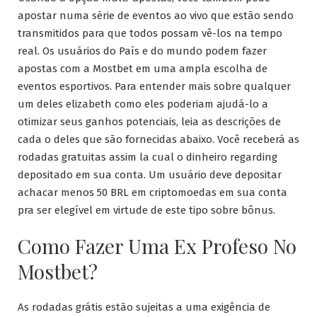
apostar numa série de eventos ao vivo que estão sendo
transmitidos para que todos possam vê-los na tempo
real. Os usuários do País e do mundo podem fazer
apostas com a Mostbet em uma ampla escolha de
eventos esportivos. Para entender mais sobre qualquer
um deles elizabeth como eles poderiam ajudá-lo a
otimizar seus ganhos potenciais, leia as descrições de
cada o deles que são fornecidas abaixo. Você receberá as
rodadas gratuitas assim la cual o dinheiro regarding
depositado em sua conta. Um usuário deve depositar
achacar menos 50 BRL em criptomoedas em sua conta
pra ser elegível em virtude de este tipo sobre bônus.
Como Fazer Uma Ex Profeso No
Mostbet?
As rodadas grátis estão sujeitas a uma exigência de