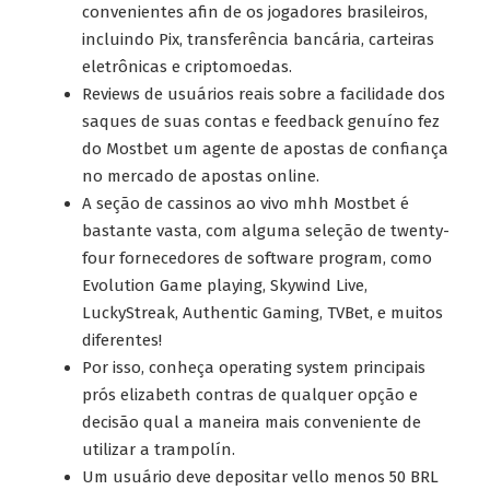
convenientes afin de os jogadores brasileiros,
incluindo Pix, transferência bancária, carteiras
eletrônicas e criptomoedas.
Reviews de usuários reais sobre a facilidade dos
saques de suas contas e feedback genuíno fez
do Mostbet um agente de apostas de confiança
no mercado de apostas online.
A seção de cassinos ao vivo mhh Mostbet é
bastante vasta, com alguma seleção de twenty-
four fornecedores de software program, como
Evolution Game playing, Skywind Live,
LuckyStreak, Authentic Gaming, TVBet, e muitos
diferentes!
Por isso, conheça operating system principais
prós elizabeth contras de qualquer opção e
decisão qual a maneira mais conveniente de
utilizar a trampolín.
Um usuário deve depositar vello menos 50 BRL