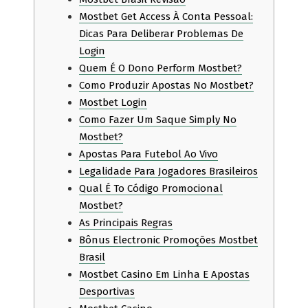
Mostbet Get Access À Conta Pessoal:
Dicas Para Deliberar Problemas De
Login
Quem É O Dono Perform Mostbet?
Como Produzir Apostas No Mostbet?
Mostbet Login
Como Fazer Um Saque Simply No
Mostbet?
Apostas Para Futebol Ao Vivo
Legalidade Para Jogadores Brasileiros
Qual É To Código Promocional
Mostbet?
As Principais Regras
Bônus Electronic Promoções Mostbet
Brasil
Mostbet Casino Em Linha E Apostas
Desportivas