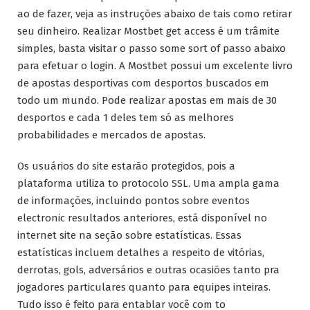
ao de fazer, veja as instruções abaixo de tais como retirar
seu dinheiro. Realizar Mostbet get access é um trâmite
simples, basta visitar o passo some sort of passo abaixo
para efetuar o login. A Mostbet possui um excelente livro
de apostas desportivas com desportos buscados em
todo um mundo. Pode realizar apostas em mais de 30
desportos e cada 1 deles tem só as melhores
probabilidades e mercados de apostas.
Os usuários do site estarão protegidos, pois a
plataforma utiliza to protocolo SSL. Uma ampla gama
de informações, incluindo pontos sobre eventos
electronic resultados anteriores, está disponível no
internet site na seção sobre estatísticas. Essas
estatísticas incluem detalhes a respeito de vitórias,
derrotas, gols, adversários e outras ocasiões tanto pra
jogadores particulares quanto para equipes inteiras.
Tudo isso é feito para entablar você com to