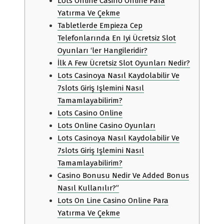
Lots Online Casino Online Para
Yatırma Ve Çekme
Tabletlerde Empieza Cep
Telefonlarında En Iyi Ücretsiz Slot
Oyunları ‘ler Hangileridir?
İlk A Few Ücretsiz Slot Oyunları Nedir?
Lots Casinoya Nasıl Kaydolabilir Ve
7slots Giriş Işlemini Nasıl
Tamamlayabilirim?
Lots Casino Online
Lots Online Casino Oyunları
Lots Casinoya Nasıl Kaydolabilir Ve
7slots Giriş Işlemini Nasıl
Tamamlayabilirim?
Casino Bonusu Nedir Ve Added Bonus
Nasıl Kullanılır?”
Lots On Line Casino Online Para
Yatırma Ve Çekme