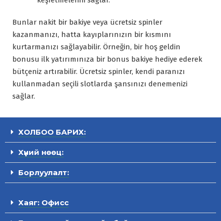
keşfetmelerini sağlar.
Bunlar nakit bir bakiye veya ücretsiz spinler
kazanmanızı, hatta kayıplarınızın bir kısmını
kurtarmanızı sağlayabilir. Örneğin, bir hoş geldin
bonusu ilk yatırımınıza bir bonus bakiye hediye ederek
bütçeniz artırabilir. Ücretsiz spinler, kendi paranızı
kullanmadan seçili slotlarda şansınızı denemenizi
sağlar.
ХОЛБОО БАРИХ:
Хүний нөөц:
Борлуулалт:
Хаяг: Офисс