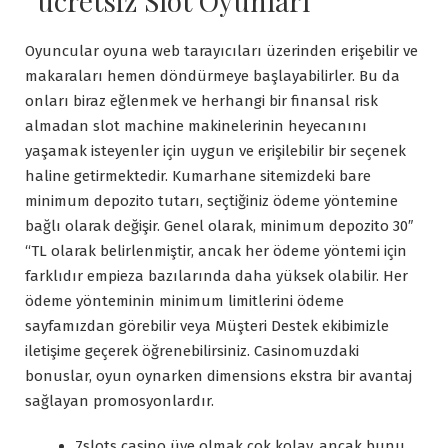
“ücretsiz Slot Oyunları
Oyuncular oyuna web tarayıcıları üzerinden erişebilir ve
makaraları hemen döndürmeye başlayabilirler. Bu da
onları biraz eğlenmek ve herhangi bir finansal risk
almadan slot machine makinelerinin heyecanını
yaşamak isteyenler için uygun ve erişilebilir bir seçenek
haline getirmektedir. Kumarhane sitemizdeki bare
minimum depozito tutarı, seçtiğiniz ödeme yöntemine
bağlı olarak değişir. Genel olarak, minimum depozito 30″
“TL olarak belirlenmiştir, ancak her ödeme yöntemi için
farklıdır empieza bazılarında daha yüksek olabilir. Her
ödeme yönteminin minimum limitlerini ödeme
sayfamızdan görebilir veya Müşteri Destek ekibimizle
iletişime geçerek öğrenebilirsiniz. Casinomuzdaki
bonuslar, oyun oynarken dimensions ekstra bir avantaj
sağlayan promosyonlardır.
7slots casino üye olmak çok kolay, ancak bunu