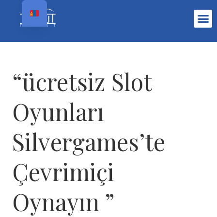
“ücretsiz Slot
Oyunları
Silvergames’te
Çevrimiçi
Oynayın ️”