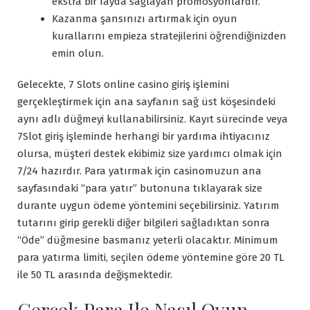
ekstra bir fayda sağlayan promosyonlardır.
Kazanma şansınızı artırmak için oyun
kurallarını empieza stratejilerini öğrendiğinizden
emin olun.
Gelecekte, 7 Slots online casino giriş işlemini
gerçekleştirmek için ana sayfanın sağ üst köşesindeki
aynı adlı düğmeyi kullanabilirsiniz. Kayıt sürecinde veya
7Slot giriş işleminde herhangi bir yardıma ihtiyacınız
olursa, müşteri destek ekibimiz size yardımcı olmak için
7/24 hazırdır. Para yatırmak için casinomuzun ana
sayfasındaki “para yatır” butonuna tıklayarak size
durante uygun ödeme yöntemini seçebilirsiniz. Yatırım
tutarını girip gerekli diğer bilgileri sağladıktan sonra
“Öde” düğmesine basmanız yeterli olacaktır. Minimum
para yatırma limiti, seçilen ödeme yöntemine göre 20 TL
ile 50 TL arasında değişmektedir.
Gerçek Para Ile Nasıl Oyun