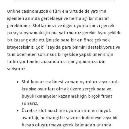
Online casinomuzdaki tüm em virtude de yatırma
işlemleri anında gerçekleşir ve herhangi bir masraf
gerektirmez. Slotlarımızı ve diğer oyunlarımızı gerçek
parayla oynamak için pra yatırmanız gerekir. Aynı şekilde
bir kazanç elde ettiğinizde para bir an önce çekmek
isteyeceksiniz. Çok” “sayıda para birimini destekliyoruz ve
tüm ödemeleri sorunsuz bir şekilde yapabilmeniz için
farklı yöntemler arasından seçim yapmanıza izin
veriyoruz.
Slot kumar makinesi, zaman oyunları veya canlı
krupiye oyunları olmak üzere gerçek para ve
büyük ikramiyeler kazanmak için birçok fırsat
sunarız.
Ücretsiz slot machine oyunlarının en büyük
avantajı, herhangi bir yazılım indirmeye veya bir
hesap oluşturmaya gerek kalmadan anında