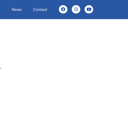
e
News
Contact
i