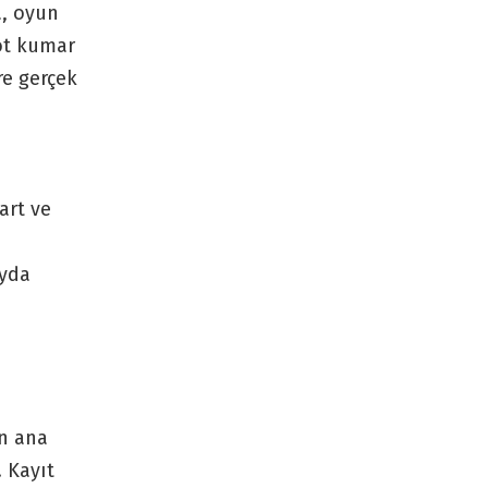
a, oyun
ot kumar
re gerçek
art ve
ayda
in ana
. Kayıt