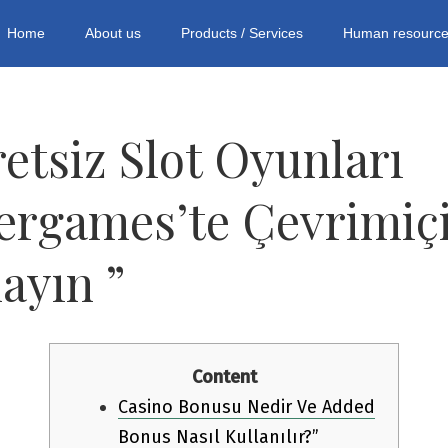
Home
About us
Products / Services
Human resourc
etsiz Slot Oyunları
vergames’te Çevrimiç
yın ️”
Content
Casino Bonusu Nedir Ve Added
Bonus Nasıl Kullanılır?”