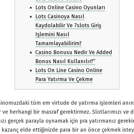
Lots Online Casino Oyunları
Lots Casinoya Nasıl
Kaydolabilir Ve 7slots Giriş
Işlemini Nasıl
Tamamlayabilirim?
Casino Bonusu Nedir Ve Added
Bonus Nasıl Kullanılır?”
Lots On Line Casino Online
Para Yatırma Ve Çekme
sinomuzdaki tüm em virtude de yatırma işlemleri anı
r ve herhangi bir masraf gerektirmez. Slotlarımızı ve d
zı gerçek parayla oynamak için pra yatırmanız gerekir
r kazanç elde ettiğinizde para bir an önce çekmek istey