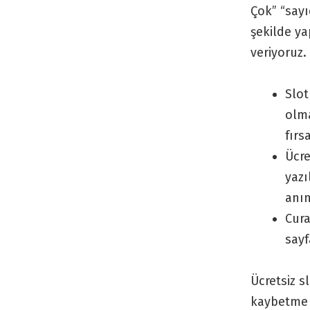
Çok” “sayı
şekilde ya
veriyoruz.
Slot
olma
fırs
Ücre
yazı
anın
Cura
sayf
Ücretsiz s
kaybetme e