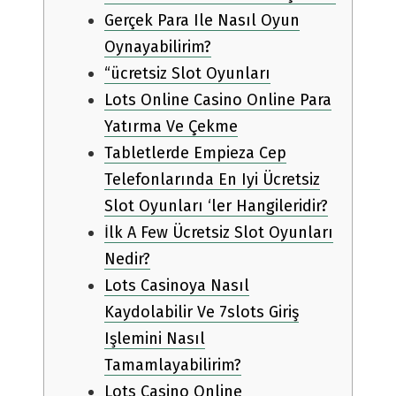
Gerçek Para Ile Nasıl Oyun
Oynayabilirim?
“ücretsiz Slot Oyunları
Lots Online Casino Online Para
Yatırma Ve Çekme
Tabletlerde Empieza Cep
Telefonlarında En Iyi Ücretsiz
Slot Oyunları ‘ler Hangileridir?
İlk A Few Ücretsiz Slot Oyunları
Nedir?
Lots Casinoya Nasıl
Kaydolabilir Ve 7slots Giriş
Işlemini Nasıl
Tamamlayabilirim?
Lots Casino Online