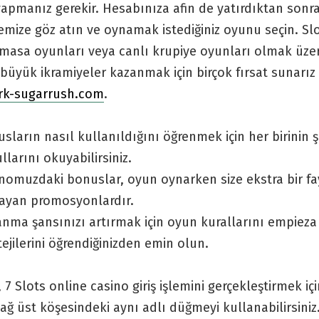
apmanız gerekir. Hesabınıza afin de yatırdıktan sonr
mize göz atın ve oynamak istediğiniz oyunu seçin. Sl
 masa oyunları veya canlı krupiye oyunları olmak üze
 büyük ikramiyeler kazanmak için birçok fırsat sunarız
urk-sugarrush.com
.
sların nasıl kullanıldığını öğrenmek için her birinin ş
llarını okuyabilirsiniz.
nomuzdaki bonuslar, oyun oynarken size ekstra bir f
ayan promosyonlardır.
nma şansınızı artırmak için oyun kurallarını empieza
tejilerini öğrendiğinizden emin olun.
 7 Slots online casino giriş işlemini gerçekleştirmek iç
ağ üst köşesindeki aynı adlı düğmeyi kullanabilirsiniz