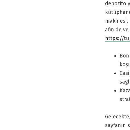
depozito y
kütüphane
makinesi,
afin de ve
https://t
Bonu
koşu
Casi
sağl
Kaza
stra
Gelecekte,
sayfanın s