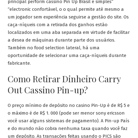
principal perform cassino Pin Up Brasil é simples”
“electronic confortável, o o qual permite até mesmo a
um jogador sem experiência seguirse a gestão do site. Os
caça-níqueis com a retirada dos ganhos estão
localizados em uma aba separada em virtude de facilitar
a desea de máquinas durante parte dos usuários.
Também no food selection lateral, há uma
oportunidade de selecionar uma caça-níqueis durante
fabricante.
Como Retirar Dinheiro Carry
Out Cassino Pin-up?
O preço mínimo de depósito no casino Pin-Up é de R$ 5 e
o máximo é de R$ 1. 000 (pode ser menor sony ericsson
você usar alguns sistemas de pagamento). A Pin-up País
e do mundo não cobra nenhuma taxa quando você faz
um depósito. As transações feitas usando o PICS são