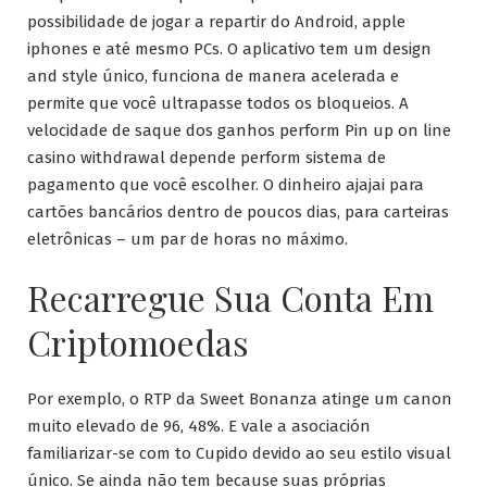
possibilidade de jogar a repartir do Android, apple
iphones e até mesmo PCs. O aplicativo tem um design
and style único, funciona de manera acelerada e
permite que você ultrapasse todos os bloqueios. A
velocidade de saque dos ganhos perform Pin up on line
casino withdrawal depende perform sistema de
pagamento que você escolher. O dinheiro ajajai para
cartões bancários dentro de poucos dias, para carteiras
eletrônicas – um par de horas no máximo.
Recarregue Sua Conta Em
Criptomoedas
Por exemplo, o RTP da Sweet Bonanza atinge um canon
muito elevado de 96, 48%. E vale a asociación
familiarizar-se com to Cupido devido ao seu estilo visual
único. Se ainda não tem because suas próprias