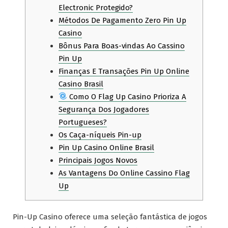
Electronic Protegido?
Métodos De Pagamento Zero Pin Up
Casino
Bônus Para Boas-vindas Ao Cassino
Pin Up
Finanças E Transações Pin Up Online
Casino Brasil
Como O Flag Up Casino Prioriza A
Segurança Dos Jogadores
Portugueses?
Os Caça-níqueis Pin-up
Pin Up Casino Online Brasil
Principais Jogos Novos
As Vantagens Do Online Cassino Flag
Up
Pin-Up Casino oferece uma seleção fantástica de jogos