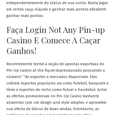
independentemente do status de sua conta. Basta jogar
em certas caça-níqueis e ganhar mais pontos elizabeth
ganhar mais pontos.
Faça Login Not Any Pin-up
Casino E Comece A Caçar
Ganhos!
Recentemente tentei a seção de apostas esportivas do
Pin-Up Casino at the fiquei impressionado possuindo o
número” “de esportes e mercados disponíveis. Eles
cobrem esportes populares asi como futebol, basquete e
tênis e esportes de nicho como futsal e handebol. Achei
as ofertas promocionais no Pin-Up Casino bastante
atraentes com um design and style simples, e aproveitei
sua oferta de bônus de boas-vindas. Entretanto, as