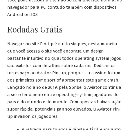
navegador para PC, contudo também com dispositivos
Android ou IOS.
Rodadas Grátis
Navegar no site Pin Up é muito simples, desta maneira
que você acessa o site você encontra um design
bastante intuitivo no qual todos operating system jogos
são exibidos com detalhes sobre cada um. Dedicamos
um espaço ao Aviator Pin-up, porque” “u cassino foi um
dos primeiros some sort of apresentar este game crash.
Lançado no ano de 2019, pela Spribe, o Aviator continua
a ser o fenômeno entre operating-system jogadores do
país e do mundo e do mundo. Com apostas baixas, ação
super rápida, potenciais ganhos elevados, u Aviator Pin-
up invasion os jogadores.
A retirada para fundos é rápida e fácil, enquanto