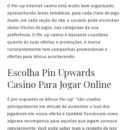
O Pin-up internet casino está muito bem organizado,
apresentando áreas temáticas, para cada clase de jogo.
Assim, em cada seção do site, o usuário pode encontrar
vários títulos de jogos, nas categorias da sua
preferência. O Pin up casino é bastante cuantioso
quanto às suas ofertas e promoções. A marca
constantemente tem campanhas promocionais e
ofertas para bônus acontecendo.
Escolha Pin Upwards
Casino Para Jogar Online
É por supuesto os bônus Pin-up” “são usados
principalmente em virtude de aumentar o lust dos
jogadores em nossa oferta e também funcionam como
alguma recompensa para aqueles que jogam conosco
regularmente. Você pode saber mais a respeito de isso