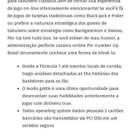
para tabuleiro clássicos afin de tornar sua experiência
de jogo on-line intensamente emocionante! Se você’é fã
de jogos de tarjetas tradicionais como Black jack e Poker
ou prefere a natureza estratégica dos games de
tabuleiro sobre estratégia como Backgammon e Damas,
Pin-Up tem tudo isso. Se você estiver de mau humor, a
administração perform cassino online Pin number Up
Brasil sinceramente conhece uma forma de elevá-lo.
Desde a Fórmula 1 até eventos locais de corrida,
trago análises detalhadas at the histórias dos
bastidores para os fãs.
O modo grátis é uma ótima oportunidade para
desenvolver suas habilidades anteriormente a
jogar com dinheiro true.
Todos operating system dados pessoais 2 cartões
bancários são transmitidos via PCI DSS em um
servidor seguro.