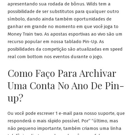
apresentando sua rodada de bônus. Wilds tem a
possibilidade de ser substitutos para qualquer outro
símbolo, dando ainda também oportunidades de
ganhar em grande no momento em que você joga to
Money Train two. As apostas esportivas ao vivo são um
recurso popular em nossa tablado Pin-Up. As
posibilidades da competição são atualizadas em speed
real com bottom nos eventos durante o jogo.
Como Faço Para Archivar
Uma Conta No Ano De Pin-
up?
Ou você pode escrever 1 e-mail para nosso suporte, que
responderá o mais rápido possível. Por” “último, mas
não pequeno importante, também criamos uma linha