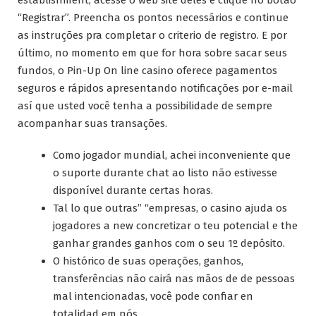
establishment, acesse o web site deles e clique no botão
“Registrar”. Preencha os pontos necessários e continue
as instruções pra completar o criterio de registro. E por
último, no momento em que for hora sobre sacar seus
fundos, o Pin-Up On line casino oferece pagamentos
seguros e rápidos apresentando notificações por e-mail
así que usted você tenha a possibilidade de sempre
acompanhar suas transações.
Como jogador mundial, achei inconveniente que
o suporte durante chat ao listo não estivesse
disponível durante certas horas.
Tal lo que outras” “empresas, o casino ajuda os
jogadores a new concretizar o teu potencial e the
ganhar grandes ganhos com o seu 1º depósito.
O histórico de suas operações, ganhos,
transferências não cairá nas mãos de de pessoas
mal intencionadas, você pode confiar en
totalidad em nós.