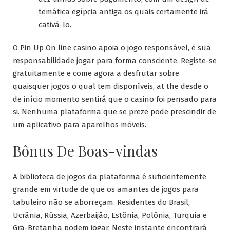
temática egípcia antiga os quais certamente irá
cativá-lo.
O Pin Up On line casino apoia o jogo responsável, é sua
responsabilidade jogar para forma consciente. Registe-se
gratuitamente e come agora a desfrutar sobre
quaisquer jogos o qual tem disponíveis, at the desde o
de início momento sentirá que o casino foi pensado para
si. Nenhuma plataforma que se preze pode prescindir de
um aplicativo para aparelhos móveis.
Bônus De Boas-vindas
A biblioteca de jogos da plataforma é suficientemente
grande em virtude de que os amantes de jogos para
tabuleiro não se aborreçam. Residentes do Brasil,
Ucrânia, Rússia, Azerbaijão, Estônia, Polônia, Turquia e
Grã-Bretanha podem jogar. Neste instante encontrará