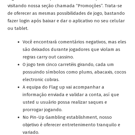
visitando nossa seção chamada “Promoções”. Trata-se
de oferecer as mesmas possibilidades de jogo, bastando
fazer login após baixar e dar o aplicativo no seu celular
ou tablet.
Você encontrará comentários negativos, mas eles
são deixados durante jogadores que violam as
regras carry out cassino.
O jogo tem cinco carretéis girando, cada um
possuindo símbolos como plums, abacaxis, cocos
electronic cobras.
A equipa do Flag up vai acompanhar a
informação enviada e validar a conta, así que
usted u usuário possa realizar saques e
prorrogar jogando.
No Pin-Up Gambling establishment, nosso
objetivo é oferecer entretenimento tranquilo e
variado.