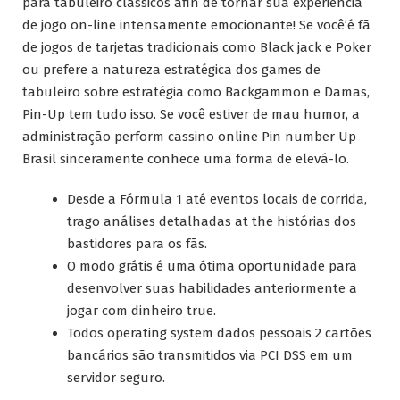
para tabuleiro clássicos afin de tornar sua experiência
de jogo on-line intensamente emocionante! Se você’é fã
de jogos de tarjetas tradicionais como Black jack e Poker
ou prefere a natureza estratégica dos games de
tabuleiro sobre estratégia como Backgammon e Damas,
Pin-Up tem tudo isso. Se você estiver de mau humor, a
administração perform cassino online Pin number Up
Brasil sinceramente conhece uma forma de elevá-lo.
Desde a Fórmula 1 até eventos locais de corrida,
trago análises detalhadas at the histórias dos
bastidores para os fãs.
O modo grátis é uma ótima oportunidade para
desenvolver suas habilidades anteriormente a
jogar com dinheiro true.
Todos operating system dados pessoais 2 cartões
bancários são transmitidos via PCI DSS em um
servidor seguro.