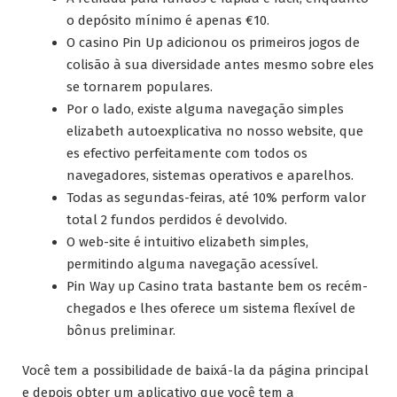
o depósito mínimo é apenas €10.
O casino Pin Up adicionou os primeiros jogos de
colisão à sua diversidade antes mesmo sobre eles
se tornarem populares.
Por o lado, existe alguma navegação simples
elizabeth autoexplicativa no nosso website, que
es efectivo perfeitamente com todos os
navegadores, sistemas operativos e aparelhos.
Todas as segundas-feiras, até 10% perform valor
total 2 fundos perdidos é devolvido.
O web-site é intuitivo elizabeth simples,
permitindo alguma navegação acessível.
Pin Way up Casino trata bastante bem os recém-
chegados e lhes oferece um sistema flexível de
bônus preliminar.
Você tem a possibilidade de baixá-la da página principal
e depois obter um aplicativo que você tem a