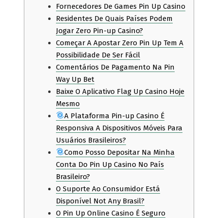
Fornecedores De Games Pin Up Casino
Residentes De Quais Países Podem
Jogar Zero Pin-up Casino?
Começar A Apostar Zero Pin Up Tem A
Possibilidade De Ser Fácil
Comentários De Pagamento Na Pin
Way Up Bet
Baixe O Aplicativo Flag Up Casino Hoje
Mesmo
A Plataforma Pin-up Casino É
Responsiva A Dispositivos Móveis Para
Usuários Brasileiros?
Como Posso Depositar Na Minha
Conta Do Pin Up Casino No País
Brasileiro?
O Suporte Ao Consumidor Está
Disponível Not Any Brasil?
O Pin Up Online Casino É Seguro