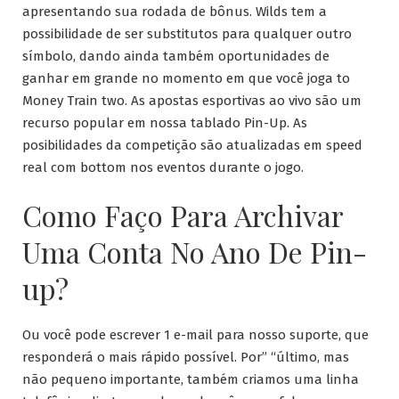
apresentando sua rodada de bônus. Wilds tem a
possibilidade de ser substitutos para qualquer outro
símbolo, dando ainda também oportunidades de
ganhar em grande no momento em que você joga to
Money Train two. As apostas esportivas ao vivo são um
recurso popular em nossa tablado Pin-Up. As
posibilidades da competição são atualizadas em speed
real com bottom nos eventos durante o jogo.
Como Faço Para Archivar
Uma Conta No Ano De Pin-
up?
Ou você pode escrever 1 e-mail para nosso suporte, que
responderá o mais rápido possível. Por” “último, mas
não pequeno importante, também criamos uma linha