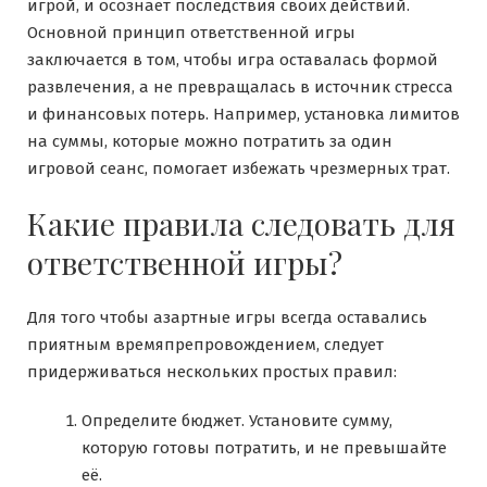
игрой, и осознает последствия своих действий.
Основной принцип ответственной игры
заключается в том, чтобы игра оставалась формой
развлечения, а не превращалась в источник стресса
и финансовых потерь. Например, установка лимитов
на суммы, которые можно потратить за один
игровой сеанс, помогает избежать чрезмерных трат.
Какие правила следовать для
ответственной игры?
Для того чтобы азартные игры всегда оставались
приятным времяпрепровождением, следует
придерживаться нескольких простых правил:
Определите бюджет. Установите сумму,
которую готовы потратить, и не превышайте
её.