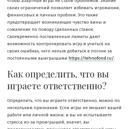
чтобы азартные игры не стали проблемой. Знание
своих ограничений позволяет избежать игромании,
финансовых и личных проблем. Это также
предотвращает возникающее чувство вины и
сожаление по поводу сделанных ставок.
Своевременно поставленные лимиты дают
возможность контролировать игру и учиться на
своих ошибках, чего нельзя добиться в погоне за
постоянными выигрышами
https://tehnofond.ru/
.
Как определить, что вы
играете ответственно?
Определить, что вы играете ответственно, можно по
нескольким признакам. Если игры не мешают вашей
работе или личной жизни, и вы не испытываете
стресса из-за проигрышей, значит, вы