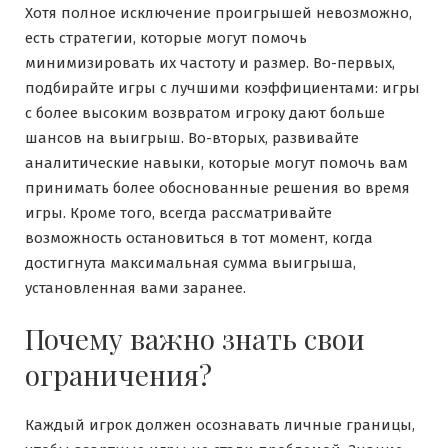
Хотя полное исключение проигрышей невозможно,
есть стратегии, которые могут помочь
минимизировать их частоту и размер. Во-первых,
подбирайте игры с лучшими коэффициентами: игры
с более высоким возвратом игроку дают больше
шансов на выигрыш. Во-вторых, развивайте
аналитические навыки, которые могут помочь вам
принимать более обоснованные решения во время
игры. Кроме того, всегда рассматривайте
возможность остановиться в тот момент, когда
достигнута максимальная сумма выигрыша,
установленная вами заранее.
Почему важно знать свои
ограничения?
Каждый игрок должен осознавать личные границы,