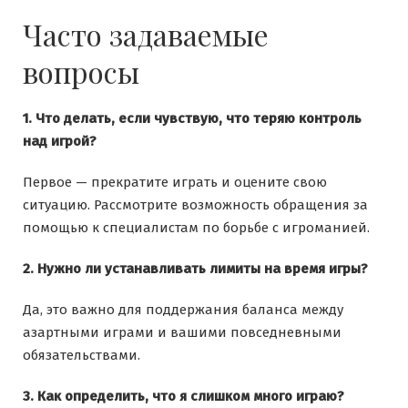
Часто задаваемые
вопросы
1. Что делать, если чувствую, что теряю контроль
над игрой?
Первое — прекратите играть и оцените свою
ситуацию. Рассмотрите возможность обращения за
помощью к специалистам по борьбе с игроманией.
2. Нужно ли устанавливать лимиты на время игры?
Да, это важно для поддержания баланса между
азартными играми и вашими повседневными
обязательствами.
3. Как определить, что я слишком много играю?