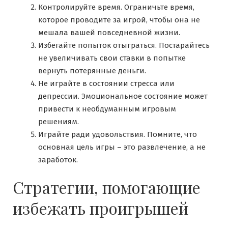
Контролируйте время. Ограничьте время,
которое проводите за игрой, чтобы она не
мешала вашей повседневной жизни.
Избегайте попыток отыграться. Постарайтесь
не увеличивать свои ставки в попытке
вернуть потерянные деньги.
Не играйте в состоянии стресса или
депрессии. Эмоциональное состояние может
привести к необдуманным игровым
решениям.
Играйте ради удовольствия. Помните, что
основная цель игры – это развлечение, а не
заработок.
Стратегии, помогающие
избежать проигрышей