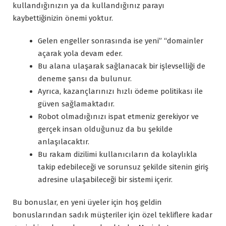
kullandığınızın ya da kullandığınız parayı
kaybettiğinizin önemi yoktur.
Gelen engeller sonrasında ise yeni” “domainler
açarak yola devam eder.
Bu alana ulaşarak sağlanacak bir işlevselliği de
deneme şansı da bulunur.
Ayrıca, kazançlarınızı hızlı ödeme politikası ile
güven sağlamaktadır.
Robot olmadığınızı ispat etmeniz gerekiyor ve
gerçek insan olduğunuz da bu şekilde
anlaşılacaktır.
Bu rakam dizilimi kullanıcıların da kolaylıkla
takip edebileceği ve sorunsuz şekilde sitenin giriş
adresine ulaşabileceği bir sistemi içerir.
Bu bonuslar, en yeni üyeler için hoş geldin
bonuslarından sadık müşteriler için özel tekliflere kadar