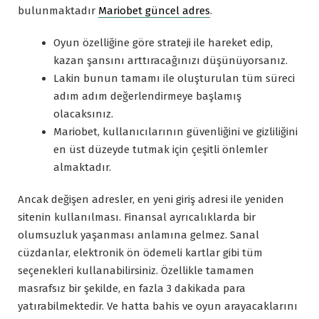
bulunmaktadır
Mariobet güncel adres
.
Oyun özelliğine göre strateji ile hareket edip,
kazan şansını arttıracağınızı düşünüyorsanız.
Lakin bunun tamamı ile oluşturulan tüm süreci
adım adım değerlendirmeye başlamış
olacaksınız.
Mariobet, kullanıcılarının güvenliğini ve gizliliğini
en üst düzeyde tutmak için çeşitli önlemler
almaktadır.
Ancak değişen adresler, en yeni giriş adresi ile yeniden
sitenin kullanılması. Finansal ayrıcalıklarda bir
olumsuzluk yaşanması anlamına gelmez. Sanal
cüzdanlar, elektronik ön ödemeli kartlar gibi tüm
seçenekleri kullanabilirsiniz. Özellikle tamamen
masrafsız bir şekilde, en fazla 3 dakikada para
yatırabilmektedir. Ve hatta bahis ve oyun arayacaklarını