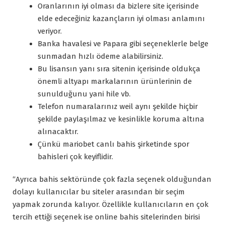
Oranlarının iyi olması da bizlere site içerisinde
elde edeceğiniz kazançların iyi olması anlamını
veriyor.
Banka havalesi ve Papara gibi seçeneklerle belge
sunmadan hızlı ödeme alabilirsiniz.
Bu lisansın yanı sıra sitenin içerisinde oldukça
önemli altyapı markalarının ürünlerinin de
sunulduğunu yani hile vb.
Telefon numaralarınız weil aynı şekilde hiçbir
şekilde paylaşılmaz ve kesinlikle koruma altına
alınacaktır.
Çünkü mariobet canlı bahis şirketinde spor
bahisleri çok keyiflidir.
“Ayrıca bahis sektöründe çok fazla seçenek olduğundan
dolayı kullanıcılar bu siteler arasından bir seçim
yapmak zorunda kalıyor. Özellikle kullanıcıların en çok
tercih ettiği seçenek ise online bahis sitelerinden birisi