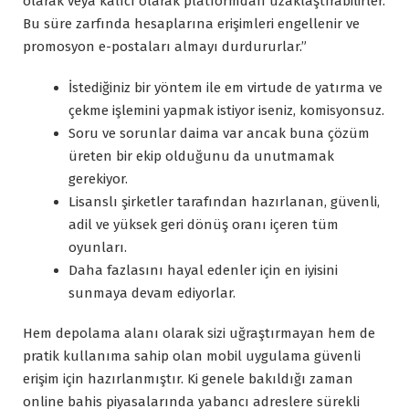
olarak veya kalıcı olarak platformdan uzaklaştırabilirler.
Bu süre zarfında hesaplarına erişimleri engellenir ve
promosyon e-postaları almayı durdururlar.”
İstediğiniz bir yöntem ile em virtude de yatırma ve
çekme işlemini yapmak istiyor iseniz, komisyonsuz.
Soru ve sorunlar daima var ancak buna çözüm
üreten bir ekip olduğunu da unutmamak
gerekiyor.
Lisanslı şirketler tarafından hazırlanan, güvenli,
adil ve yüksek geri dönüş oranı içeren tüm
oyunları.
Daha fazlasını hayal edenler için en iyisini
sunmaya devam ediyorlar.
Hem depolama alanı olarak sizi uğraştırmayan hem de
pratik kullanıma sahip olan mobil uygulama güvenli
erişim için hazırlanmıştır. Ki genele bakıldığı zaman
online bahis piyasalarında yabancı adreslere sürekli