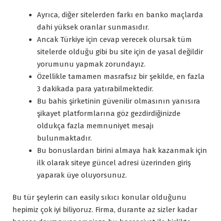
Ayrıca, diğer sitelerden farkı en banko maçlarda
dahi yüksek oranlar sunmasıdır.
Ancak Türkiye için cevap verecek olursak tüm
sitelerde olduğu gibi bu site için de yasal değildir
yorumunu yapmak zorundayız.
Özellikle tamamen masrafsız bir şekilde, en fazla
3 dakikada para yatırabilmektedir.
Bu bahis şirketinin güvenilir olmasının yanısıra
şikayet platformlarına göz gezdirdiğinizde
oldukça fazla memnuniyet mesajı
bulunmaktadır.
Bu bonuslardan birini almaya hak kazanmak için
ilk olarak siteye güncel adresi üzerinden giriş
yaparak üye oluyorsunuz.
Bu tür şeylerin can easily sıkıcı konular olduğunu
hepimiz çok iyi biliyoruz. Firma, durante az sizler kadar