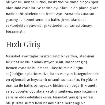
oluyor. Bu sayede Futbol, basketbol ve daha bir çok spor
alanında oyunları ve casino oyunları ile ön plana çıkan
nadir bahis sitelerinden biridir. Aynı zamanda Curacao
gaming ile hizmet veren bu bahis şirketi Mariobet
sektördeki en güvenilir şirketlerden bir tanesi olmayı
başarmıştır.
Hızlı Giriş
Mariobet avantajlarını istediğiniz bir yerden, istediğiniz
bir cihaz ile kullanmak istiyor iseniz, mariobet giriş
hemen oyna ile bu amaca ulaşabilirsiniz. Erişim
sağladığınız platform size, bahis ve oyun kategorilerinde
en eğlenceli ve heyecanlı ortamlı sunacaktır. En yüksek
oranlar ile bahis oynayacak, birbirinden değerli, kıymetli
ya ag popüler oyunlara katılım sağlayıp, para kazanma
şansını elde edebileceksiniz. Mariobet yeni giriş adresi
oluşturma süreci hem hesabınızda herhangi bir