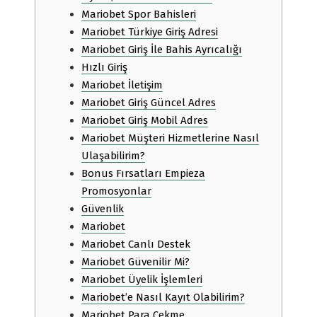
Mariobet Spor Bahisleri
Mariobet Türkiye Giriş Adresi
Mariobet Giriş İle Bahis Ayrıcalığı
Hızlı Giriş
Mariobet İletişim
Mariobet Giriş Güncel Adres
Mariobet Giriş Mobil Adres
Mariobet Müşteri Hizmetlerine Nasıl
Ulaşabilirim?
Bonus Fırsatları Empieza
Promosyonlar
Güvenlik
Mariobet
Mariobet Canlı Destek
Mariobet Güvenilir Mi?
Mariobet Üyelik İşlemleri
Mariobet’e Nasıl Kayıt Olabilirim?
Mariobet Para Çekme