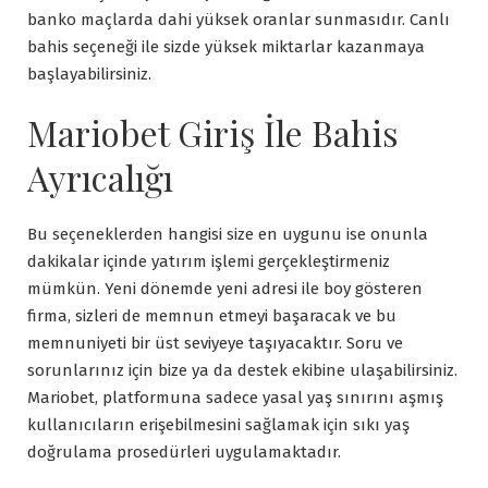
banko maçlarda dahi yüksek oranlar sunmasıdır. Canlı
bahis seçeneği ile sizde yüksek miktarlar kazanmaya
başlayabilirsiniz.
Mariobet Giriş İle Bahis
Ayrıcalığı
Bu seçeneklerden hangisi size en uygunu ise onunla
dakikalar içinde yatırım işlemi gerçekleştirmeniz
mümkün. Yeni dönemde yeni adresi ile boy gösteren
firma, sizleri de memnun etmeyi başaracak ve bu
memnuniyeti bir üst seviyeye taşıyacaktır. Soru ve
sorunlarınız için bize ya da destek ekibine ulaşabilirsiniz.
Mariobet, platformuna sadece yasal yaş sınırını aşmış
kullanıcıların erişebilmesini sağlamak için sıkı yaş
doğrulama prosedürleri uygulamaktadır.