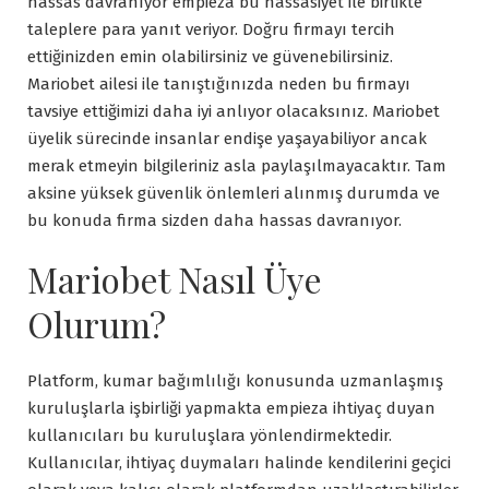
hassas davranıyor empieza bu hassasiyet ile birlikte
taleplere para yanıt veriyor. Doğru firmayı tercih
ettiğinizden emin olabilirsiniz ve güvenebilirsiniz.
Mariobet ailesi ile tanıştığınızda neden bu firmayı
tavsiye ettiğimizi daha iyi anlıyor olacaksınız. Mariobet
üyelik sürecinde insanlar endişe yaşayabiliyor ancak
merak etmeyin bilgileriniz asla paylaşılmayacaktır. Tam
aksine yüksek güvenlik önlemleri alınmış durumda ve
bu konuda firma sizden daha hassas davranıyor.
Mariobet Nasıl Üye
Olurum?
Platform, kumar bağımlılığı konusunda uzmanlaşmış
kuruluşlarla işbirliği yapmakta empieza ihtiyaç duyan
kullanıcıları bu kuruluşlara yönlendirmektedir.
Kullanıcılar, ihtiyaç duymaları halinde kendilerini geçici