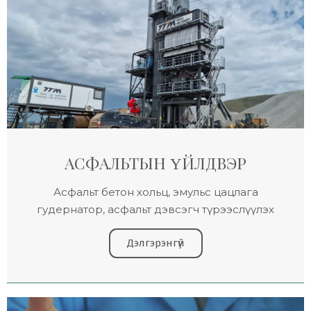
АСФАЛЬТЫН ҮЙЛДВЭР
Асфальт бетон хольц, эмульс цацлага
гудернатор, асфальт дэвсэгч түрээслүүлэх
Дэлгэрэнгүй