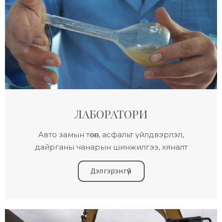
ЛАБОРАТОРИ
Авто замын төсөл, асфальт үйлдвэрлэл,
дайрганы чанарын шинжилгээ, хяналт
Дэлгэрэнгүй