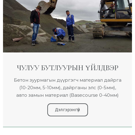
ЧУЛУУ БУТЛУУРЫН ҮЙЛДВЭР
Бетон зуурмагын дүүргэгч материал дайрга
(10-20мм, 5-10мм), дайрганы элс (0-5мм),
авто замын материал (Basecourse 0-40мм)
Дэлгэрэнгүй