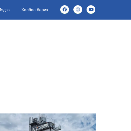
Мэдээ
Холбоо барих
А