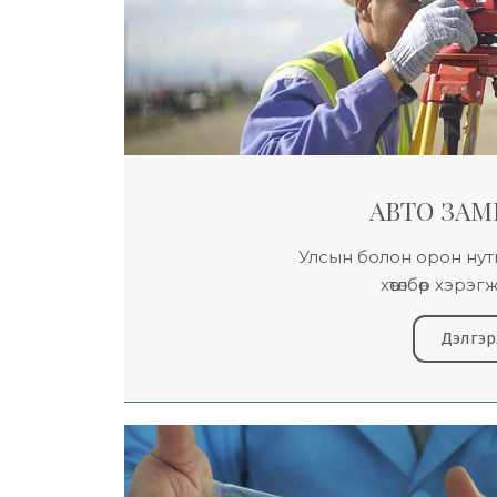
АВТО ЗАМ
Улсын болон орон нутг
хөтөлбөр хэрэ
Дэлгэр