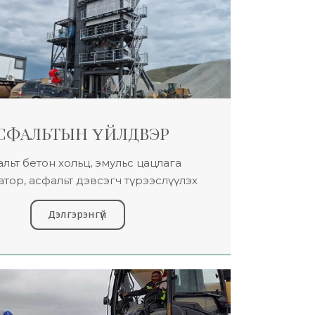
СФАЛЬТЫН ҮЙЛДВЭР
льт бетон хольц, эмульс цацлага
тор, асфальт дэвсэгч түрээслүүлэх
Дэлгэрэнгүй