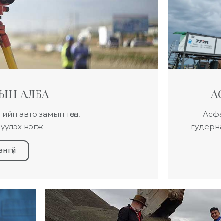
ЫН АЛБА
А
ийн авто замын төсөл,
Асфа
гжүүлэх нэгж
гудерна
энгүй