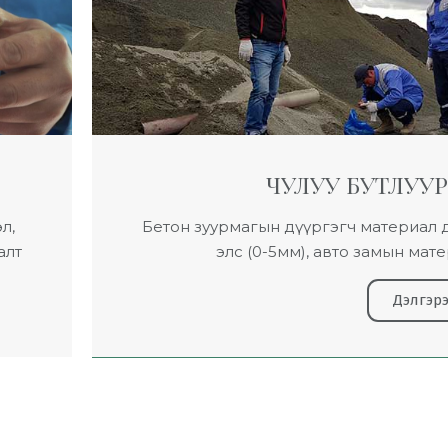
ЧУЛУУ БУТЛУУ
л,
Бетон зуурмагын дүүргэгч материал д
алт
элс (0-5мм), авто замын мат
Дэлгэрэ