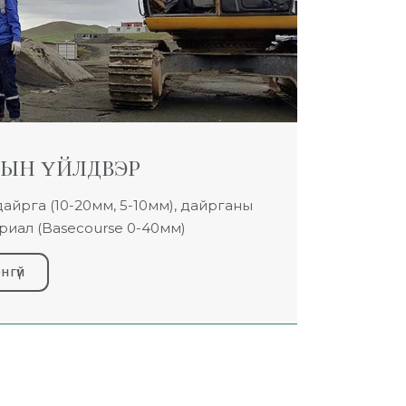
РЫН ҮЙЛДВЭР
айрга (10-20мм, 5-10мм), дайрганы
ериал (Basecourse 0-40мм)
нгүй