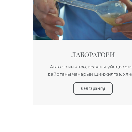
ЛАБОРАТОРИ
Авто замын төсөл, асфальт үйлдвэрлэ
дайрганы чанарын шинжилгээ, хян
Дэлгэрэнгүй