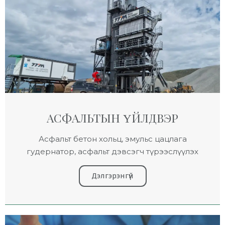
АСФАЛЬТЫН ҮЙЛДВЭР
Асфальт бетон хольц, эмульс цацлага
гудернатор, асфальт дэвсэгч түрээслүүлэх
Дэлгэрэнгүй