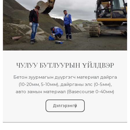
ЧУЛУУ БУТЛУУРЫН ҮЙЛДВЭР
Бетон зуурмагын дүүргэгч материал дайрга
(10-20мм, 5-10мм), дайрганы элс (0-5мм),
авто замын материал (Basecourse 0-40мм)
Дэлгэрэнгүй