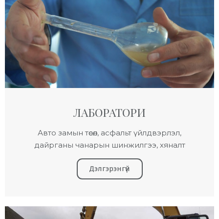
ЛАБОРАТОРИ
Авто замын төсөл, асфальт үйлдвэрлэл,
дайрганы чанарын шинжилгээ, хяналт
Дэлгэрэнгүй