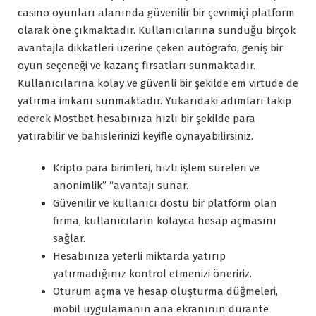
casino oyunları alanında güvenilir bir çevrimiçi platform
olarak öne çıkmaktadır. Kullanıcılarına sunduğu birçok
avantajla dikkatleri üzerine çeken autógrafo, geniş bir
oyun seçeneği ve kazanç fırsatları sunmaktadır.
Kullanıcılarına kolay ve güvenli bir şekilde em virtude de
yatırma imkanı sunmaktadır. Yukarıdaki adımları takip
ederek Mostbet hesabınıza hızlı bir şekilde para
yatırabilir ve bahislerinizi keyifle oynayabilirsiniz.
Kripto para birimleri, hızlı işlem süreleri ve
anonimlik” “avantajı sunar.
Güvenilir ve kullanıcı dostu bir platform olan
firma, kullanıcıların kolayca hesap açmasını
sağlar.
Hesabınıza yeterli miktarda yatırıp
yatırmadığınız kontrol etmenizi öneririz.
Oturum açma ve hesap oluşturma düğmeleri,
mobil uygulamanın ana ekranının durante