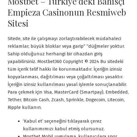
Mostbet – Türkiye’deki Bahisçi
Empieza Casinonun Resmiweb
Sitesi
Sitede, site ile çalışmayı zorlaştırabilecek müdahaleci
reklamlar, büyük bloklar veya garip” “düğmeler yoktur.
Sahip olduğunuz herhangi bir cihazdan giriş
yapabilirsiniz. Mostbet360 Copyright © 2024 Bu sitedeki
tüm içerik telif hakkı ile korunmaktadır. İçeriğin izinsiz
kopyalanması, dağıtılması veya çoğaltılması yasaktır.
İçeriğin izinsiz kullanılması yasal işlemle sonuçlanabilir.
Para çekmek için Visa, MasterCard (Smartpay), Embedded,
Tether, Bitcoin Cash, Zcash, Sprinkle, Dogecoin, Litecoin,
Ripple kullanın.
‘Kabul et’ seçeneğini tıklayarak çerez
kullanımımızı kabul etmiş olursunuz.
Mostbet Mobil uygulama, kullanıcılara spor