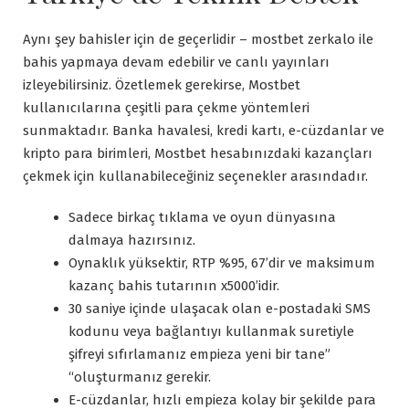
Aynı şey bahisler için de geçerlidir – mostbet zerkalo ile
bahis yapmaya devam edebilir ve canlı yayınları
izleyebilirsiniz. Özetlemek gerekirse, Mostbet
kullanıcılarına çeşitli para çekme yöntemleri
sunmaktadır. Banka havalesi, kredi kartı, e-cüzdanlar ve
kripto para birimleri, Mostbet hesabınızdaki kazançları
çekmek için kullanabileceğiniz seçenekler arasındadır.
Sadece birkaç tıklama ve oyun dünyasına
dalmaya hazırsınız.
Oynaklık yüksektir, RTP %95, 67’dir ve maksimum
kazanç bahis tutarının x5000’idir.
30 saniye içinde ulaşacak olan e-postadaki SMS
kodunu veya bağlantıyı kullanmak suretiyle
şifreyi sıfırlamanız empieza yeni bir tane”
“oluşturmanız gerekir.
E-cüzdanlar, hızlı empieza kolay bir şekilde para