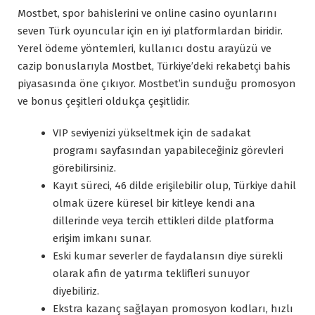
Mostbet, spor bahislerini ve online casino oyunlarını
seven Türk oyuncular için en iyi platformlardan biridir.
Yerel ödeme yöntemleri, kullanıcı dostu arayüzü ve
cazip bonuslarıyla Mostbet, Türkiye’deki rekabetçi bahis
piyasasında öne çıkıyor. Mostbet’in sunduğu promosyon
ve bonus çeşitleri oldukça çeşitlidir.
VIP seviyenizi yükseltmek için de sadakat
programı sayfasından yapabileceğiniz görevleri
görebilirsiniz.
Kayıt süreci, 46 dilde erişilebilir olup, Türkiye dahil
olmak üzere küresel bir kitleye kendi ana
dillerinde veya tercih ettikleri dilde platforma
erişim imkanı sunar.
Eski kumar severler de faydalansın diye sürekli
olarak afin de yatırma teklifleri sunuyor
diyebiliriz.
Ekstra kazanç sağlayan promosyon kodları, hızlı