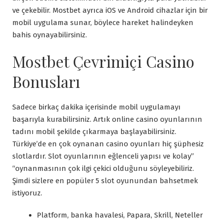
ve çekebilir. Mostbet ayrıca iOS ve Android cihazlar için bir
mobil uygulama sunar, böylece hareket halindeyken
bahis oynayabilirsiniz.
Mostbet Çevrimiçi Casino
Bonusları
Sadece birkaç dakika içerisinde mobil uygulamayı
başarıyla kurabilirsiniz. Artık online casino oyunlarının
tadını mobil şekilde çıkarmaya başlayabilirsiniz.
Türkiye’de en çok oynanan casino oyunları hiç şüphesiz
slotlardır. Slot oyunlarının eğlenceli yapısı ve kolay”
“oynanmasının çok ilgi çekici olduğunu söyleyebiliriz.
Şimdi sizlere en popüler 5 slot oyunundan bahsetmek
istiyoruz.
Platform, banka havalesi, Papara, Skrill, Neteller