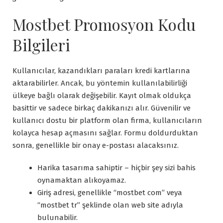
Mostbet Promosyon Kodu
Bilgileri
Kullanıcılar, kazandıkları paraları kredi kartlarına
aktarabilirler. Ancak, bu yöntemin kullanılabilirliği
ülkeye bağlı olarak değişebilir. Kayıt olmak oldukça
basittir ve sadece birkaç dakikanızı alır. Güvenilir ve
kullanıcı dostu bir platform olan firma, kullanıcıların
kolayca hesap açmasını sağlar. Formu doldurduktan
sonra, genellikle bir onay e-postası alacaksınız.
Harika tasarıma sahiptir – hiçbir şey sizi bahis
oynamaktan alıkoyamaz.
Giriş adresi, genellikle “mostbet com” veya
“mostbet tr” şeklinde olan web site adıyla
bulunabilir.