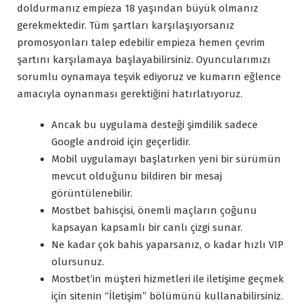
doldurmanız empieza 18 yaşından büyük olmanız
gerekmektedir. Tüm şartları karşılaşıyorsanız
promosyonları talep edebilir empieza hemen çevrim
şartını karşılamaya başlayabilirsiniz. Oyuncularımızı
sorumlu oynamaya teşvik ediyoruz ve kumarın eğlence
amacıyla oynanması gerektiğini hatırlatıyoruz.
Ancak bu uygulama desteği şimdilik sadece
Google android için geçerlidir.
Mobil uygulamayı başlatırken yeni bir sürümün
mevcut olduğunu bildiren bir mesaj
görüntülenebilir.
Mostbet bahisçisi, önemli maçların çoğunu
kapsayan kapsamlı bir canlı çizgi sunar.
Ne kadar çok bahis yaparsanız, o kadar hızlı VIP
olursunuz.
Mostbet’in müşteri hizmetleri ile iletişime geçmek
için sitenin “İletişim” bölümünü kullanabilirsiniz.