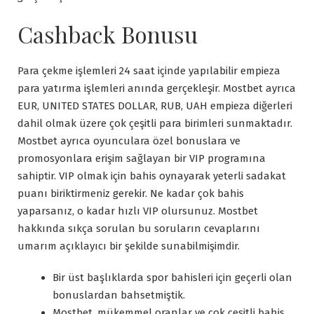
Cashback Bonusu
Para çekme işlemleri 24 saat içinde yapılabilir empieza
para yatırma işlemleri anında gerçekleşir. Mostbet ayrıca
EUR, UNITED STATES DOLLAR, RUB, UAH empieza diğerleri
dahil olmak üzere çok çeşitli para birimleri sunmaktadır.
Mostbet ayrıca oyunculara özel bonuslara ve
promosyonlara erişim sağlayan bir VIP programına
sahiptir. VIP olmak için bahis oynayarak yeterli sadakat
puanı biriktirmeniz gerekir. Ne kadar çok bahis
yaparsanız, o kadar hızlı VIP olursunuz. Mostbet
hakkında sıkça sorulan bu soruların cevaplarını
umarım açıklayıcı bir şekilde sunabilmişimdir.
Bir üst başlıklarda spor bahisleri için geçerli olan
bonuslardan bahsetmiştik.
Mostbet, mükemmel oranlar ve çok çeşitli bahis