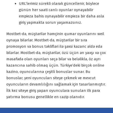
URL’lerimiz sürekli olarak güncellenir, böylece
günün her saati canlı oyunlar oynayabilir
empieza bahis oynayabilir empieza bir daha asla
giriş yapmakta sorun yaşamazsınız.
Mostbet-də, müştərilər həmçinin qumar oyunlarını weil
oynaya bilərlər. Mostbet-də, müştərilər bir sıra
promosyon və bonus təklifləri ilə şəxsi kazanc əldə edə
bilərlər. Mostbet-də, müştərilər, özü üçün ən yaxşı və çox
məsafədə olan oyunları seçə bilər və beləliklə, öz ayrı
kazancına sahib olmaq üçün. Türkiye’deki birçok online
kazino, oyuncularına çeşitli bonuslar sunar. Bu
bonuslar, yeni oyuncuları siteye çekmek ve mevcut
oyuncuların devamlılığını sağlamak için tasarlanmıştır.
İlk kez siteye giriş yapan oyunculara sunulan ilk para
yatırma bonusu genellikle en cazip olanıdır.