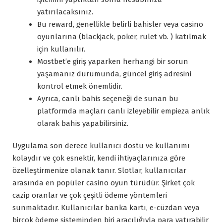
yatırılacaksınız.
Bu reward, genellikle belirli bahisler veya casino
oyunlarına (blackjack, poker, rulet vb. ) katılmak
için kullanılır.
Mostbet’e giriş yaparken herhangi bir sorun
yaşamanız durumunda, güncel giriş adresini
kontrol etmek önemlidir.
Ayrıca, canlı bahis seçeneği de sunan bu
platformda maçları canlı izleyebilir empieza anlık
olarak bahis yapabilirsiniz.
Uygulama son derece kullanıcı dostu ve kullanımı
kolaydır ve çok esnektir, kendi ihtiyaçlarınıza göre
özelleştirmenize olanak tanır. Slotlar, kullanıcılar
arasında en popüler casino oyun türüdür. Şirket çok
cazip oranlar ve çok çeşitli ödeme yöntemleri
sunmaktadır. Kullanıcılar banka kartı, e-cüzdan veya
birçok ödeme sisteminden biri aracılığıyla para yatırabilir