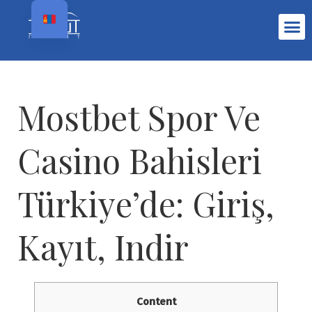
Mostbet Spor Ve
Casino Bahisleri
Türkiye’de: Giriş,
Kayıt, Indir
Content