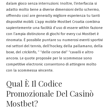
dalam gioco senza interruzioni. Inoltre, l’interfaccia si
adatto molto bene a diverse dimensioni dello schermo,
offrendo così are generally migliore esperienza tu tanti
dispositivi mobili. L’app mobile Mostbet Croatia combina
sapientemente una facilità d’uso di essere within fazione
con l’ampia distinzione di giochi for every cui Mostbet è
rinomata. È possibile puntare su numerosi eventi sportivi
nei settori del tennis, dell’hockey, della pallamano, della
boxe, del crickinfo, ” “delle corse dei” “cavalli e altro
ancora. Le quote proposée per le scommesse sono
competitive electronic consentono di attingere molto
con la scommessa vincente.
Qual È Il Codice
Promozionale Del Casinò
Mostbet?