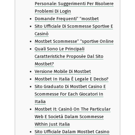
Personale: Suggerimenti Per Risolvere
Problemi Di Login
Domande Frequenti” “mostbet
Sito Ufficiale Di Scommesse Sportive E
Casinò
Mostbet Scommesse” “sportive Online
Quali Sono Le Principali
Caratteristiche Proposée Dal Sito
Mostbet?
Versione Mobile Di Mostbet
Mostbet In Italia È Legale E Deciso?
Sito Graduato Di Mostbet Casino E
Scommesse For Each Giocatori In
Italia
Mostbet It: Casinò On The Particular
Web E Società Dalam Scommesse
Within Just Italia
Sito Ufficiale Dalam Mostbet Casino