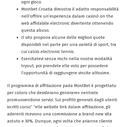
ogni gioco.
Mostbet Croatia dimostra il adatto responsabilità
nell’offrire un’esperienza dalam casinò on the
web affidabile electronic divertente ottenendo
questa abuso.
Il sito propone alcune delle migliori quote
disponibili nel parte per una varietà di sport, tra
cui calcio electronic tennis.
Esercitatevi senza rischi nella nostra modalità
tryout, poi prendete elle volo per possedere
l’opportunità di raggiungere vincite altissime.
Il programma di affiliazione pada MostBet è progettato
per coloro che desiderano generare» «entrate
promuovendone servizi. Sui profitti generati dagli utenti
iscritti corso” “elle website link dalam affiliazione, gli
aderenti ricevono una commissione a brand new vita
astuto e 30%. Dunque, ogni volta che arianne cliente