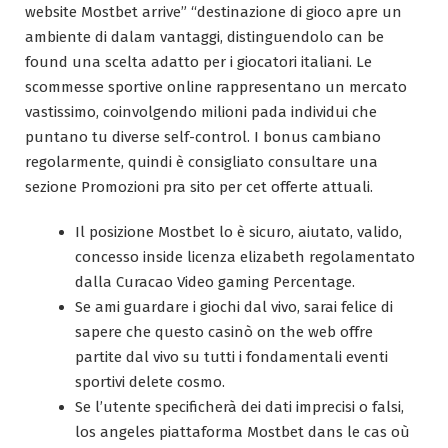
website Mostbet arrive” “destinazione di gioco apre un
ambiente di dalam vantaggi, distinguendolo can be
found una scelta adatto per i giocatori italiani. Le
scommesse sportive online rappresentano un mercato
vastissimo, coinvolgendo milioni pada individui che
puntano tu diverse self-control. I bonus cambiano
regolarmente, quindi è consigliato consultare una
sezione Promozioni pra sito per cet offerte attuali.
Il posizione Mostbet lo è sicuro, aiutato, valido,
concesso inside licenza elizabeth regolamentato
dalla Curacao Video gaming Percentage.
Se ami guardare i giochi dal vivo, sarai felice di
sapere che questo casinò on the web offre
partite dal vivo su tutti i fondamentali eventi
sportivi delete cosmo.
Se l’utente specificherà dei dati imprecisi o falsi,
los angeles piattaforma Mostbet dans le cas où