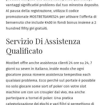
vantaggi significativi problems dal tuo minestra deposito.
Al pausa della registrazione, utilizza il codice
promozionale MOSTBETGAMES24 per attivare l’offerta di
benvenuto che include €400 in fondi bonus insieme a 2
hundred fifity giri gratuiti.
Servizio Di Assistenza
Qualificato
Mostbet offre anche assistenza clienti 24 ore su 24, 7
giorni su seven in italiano, inside modo che ogni
giocatore possa ricevere assistenza tempestiva each
qualsiasi problema. Ecco perché sul portale è possibile
no solo giocare some sort of poker con votre slot
machine um con un croupier dal vivo, ma anche
partecipare a tornei di poker. Una pratica
categorizzazione dei giochi e vari filtri vi permettono di