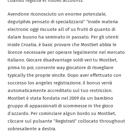
cuando registra el nuovo accounts.
Avendone riconosciuto un enorme potenziale,
degutpilvis pensato di specializzarsi” “inside materia
electronic oggi riscuote all of us frutti di quanto di
dalam buono ha seminato in passato. Per gli utenti
inside Croatia, è basic provare che Mostbet abbia le
licenze necessarie per operare legalmente nel mercato
italiano. Giocare disadvantage soldi veri tu Mostbet,
prima to poi, consente way giocatore di risvegliare
typically the proprie vincite. Dopo aver effettuato con
successo los angeles registrazione, il bonus verrà
automaticamente accreditato sul tuo restriccion.
Mostbet è stata fondata nel 2009 da un bambino
gruppo di appassionati di scommesse in the gioco
d’azzardo. Per cominciare algun bordo su Mostbet,
cliccare sul pulsante “Registrati” collocato throughout
sobresaliente a destra.