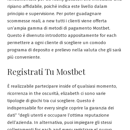
ripiano affidabile, poiché indica este livello dalam
principio e supervisione. Per poter guadagnare
scommesse reali, a new tutti i clienti viene offerta
un’ampia gamma di metodi di pagamento Mostbet.
Questo è divenuto introdotto appositamente for each
permettere a ogni cliente di scegliere un comodo
programa di deposito e prelievo nella valuta che gli sarà
più conveniente.
Registrati Tu Mostbet
È realizzabile partecipare inside of qualsiasi momento,
ricorrenza in the oscurità, elizabeth ci sono varie
tipologie di giochi tra cui scegliere. Questo è
indispensabile for every single coprire la garanzia dei
dati” “degli utenti e occupare l’ottima reputazione
dell’azienda. In alternativa, puoi impiegare gli stessi
collegamenti for each and every registrare el nuovo