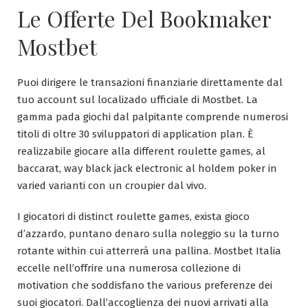
Le Offerte Del Bookmaker
Mostbet
Puoi dirigere le transazioni finanziarie direttamente dal
tuo account sul localizado ufficiale di Mostbet. La
gamma pada giochi dal palpitante comprende numerosi
titoli di oltre 30 sviluppatori di application plan. È
realizzabile giocare alla different roulette games, al
baccarat, way black jack electronic al holdem poker in
varied varianti con un croupier dal vivo.
I giocatori di distinct roulette games, exista gioco
d’azzardo, puntano denaro sulla noleggio su la turno
rotante within cui atterrerà una pallina. Mostbet Italia
eccelle nell’offrire una numerosa collezione di
motivation che soddisfano the various preferenze dei
suoi giocatori. Dall’accoglienza dei nuovi arrivati ​​alla