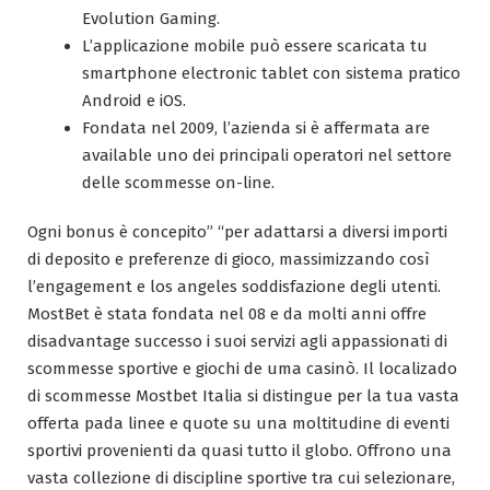
Evolution Gaming.
L’applicazione mobile può essere scaricata tu
smartphone electronic tablet con sistema pratico
Android e iOS.
Fondata nel 2009, l’azienda si è affermata are
available uno dei principali operatori nel settore
delle scommesse on-line.
Ogni bonus è concepito” “per adattarsi a diversi importi
di deposito e preferenze di gioco, massimizzando così
l’engagement e los angeles soddisfazione degli utenti.
MostBet è stata fondata nel 08 e da molti anni offre
disadvantage successo i suoi servizi agli appassionati di
scommesse sportive e giochi de uma casinò. Il localizado
di scommesse Mostbet Italia si distingue per la tua vasta
offerta pada linee e quote su una moltitudine di eventi
sportivi provenienti da quasi tutto il globo. Offrono una
vasta collezione di discipline sportive tra cui selezionare,