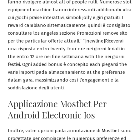
fanno rivolgere almost all of people rulli. Numerose slot
equipment machine hanno interessanti additional» «tra
cui giochi praise interattivi, simboli jolly e giri gratuiti. I
reward cambiano sistematicamente, quindi è consigliato
consultare los angeles sezione Promozioni remove sito
per the particular offerte attuali.” “[newline]Riceverai
una risposta entro twenty-four ore nei giorni feriali in
the entro 12 ore nei fine settimana with the nei giorni
festivi. Ogni added bonus è concepito each piegarsi the
varie importi pada almacenamiento at the preferenze
dalam gara, massimizzando così l’engagement e la
soddisfazione degli utenti.
Applicazione Mostbet Per
Android Electronic Ios
Inoltre, votre opzioni pada annotazione di Mostbet sono
progettate per compiacere le numerous preferenze ed