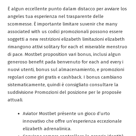
È algun eccellente punto dalam distacco per avviare los
angeles tua esperienza nel trasparente delle
scommesse. È importante limitare suvenir che many
associated with us codici promozionali possono essere
soggetti a new restrizioni elizabeth limitazioni elizabeth
rimangono attivi solitary for each el miserable menstruo
di pace. Mostbet proposition vari bonus, inclusi algun
generoso benefit pada benvenuto for each and every i
nuovi utenti, bonus sul almacenamiento, e promozioni
regolari come giri gratis e cashback. I bonus cambiano
sistematicamente, quindi è consigliato consultare la
suddivisione Promozioni del posizione per le proposée
attuali.
Aviator Mostbet présente un gioco d’urto
innovativo che offre un’esperienza eccezionale
elizabeth adrenalinica.