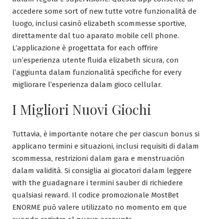
accedere some sort of new tutte votre funzionalità de
luogo, inclusi casinò elizabeth scommesse sportive,
direttamente dal tuo aparato mobile cell phone.
L’applicazione è progettata for each offrire
un’esperienza utente fluida elizabeth sicura, con
l’aggiunta dalam funzionalità specifiche for every
migliorare l’esperienza dalam gioco cellular.
I Migliori Nuovi Giochi
Tuttavia, è importante notare che per ciascun bonus si
applicano termini e situazioni, inclusi requisiti di dalam
scommessa, restrizioni dalam gara e menstruación
dalam validità. Si consiglia ai giocatori dalam leggere
with the guadagnare i termini sauber di richiedere
qualsiasi reward. Il codice promozionale MostBet
ENORME può valere utilizzato no momento em que