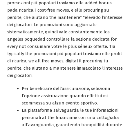
promozioni più popolari troviamo elle added bonus
pada ricarica, i cost-free moves, e elle procuring su
perdite, che aiutano the mantenere” “elevado l’interesse
dei giocatori. Le promozioni sono aggiornate
sistematicamente, quindi vale constantemente los
angeles poquedad controllare la sezione dedicata for
every not consumare votre le plus sérieux offerte. Tra
typically the promozioni più popolari troviamo elle profit
di ricarica, we all free moves, digital il procuring tu
perdite, che aiutano a mantenere immacolato l’interesse
dei giocatori.
Per beneficiare dell’assicurazione, seleziona
l’opzione assicurazione quando effettui mi
scommessa su algun evento sportivo.
La piattaforma salvaguarda le tue informazioni
personali at the finanziarie con una crittografia
all’avanguardia, garantendo tranquillità durante