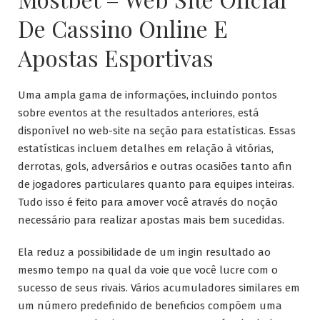
De Cassino Online E
Apostas Esportivas
Uma ampla gama de informações, incluindo pontos
sobre eventos at the resultados anteriores, está
disponível no web-site na seção para estatísticas. Essas
estatísticas incluem detalhes em relação à vitórias,
derrotas, gols, adversários e outras ocasiões tanto afin
de jogadores particulares quanto para equipes inteiras.
Tudo isso é feito para amover você através do noção
necessário para realizar apostas mais bem sucedidas.
Ela reduz a possibilidade de um ingin resultado ao
mesmo tempo na qual da voie que você lucre com o
sucesso de seus rivais. Vários acumuladores similares em
um número predefinido de beneficios compõem uma