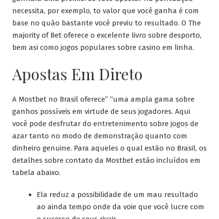
necessita, por exemplo, to valor que você ganha é com
base no quão bastante você previu to resultado. O The
majority of Bet oferece o excelente livro sobre desporto,
bem asi como jogos populares sobre casino em linha.
Apostas Em Direto
A Mostbet no Brasil oferece” “uma ampla gama sobre
ganhos possíveis em virtude de seus jogadores. Aqui
você pode desfrutar do entretenimento sobre jogos de
azar tanto no modo de demonstração quanto com
dinheiro genuine. Para aqueles o qual estão no Brasil, os
detalhes sobre contato da Mostbet estão incluídos em
tabela abaixo.
Ela reduz a possibilidade de um mau resultado
ao ainda tempo onde da voie que você lucre com
o sucesso de seus rivais.