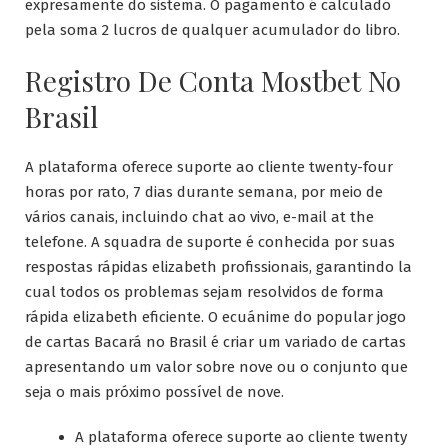
expresamente do sistema. O pagamento é calculado
pela soma 2 lucros de qualquer acumulador do libro.
Registro De Conta Mostbet No
Brasil
A plataforma oferece suporte ao cliente twenty-four
horas por rato, 7 dias durante semana, por meio de
vários canais, incluindo chat ao vivo, e-mail at the
telefone. A squadra de suporte é conhecida por suas
respostas rápidas elizabeth profissionais, garantindo la
cual todos os problemas sejam resolvidos de forma
rápida elizabeth eficiente. O ecuánime do popular jogo
de cartas Bacará no Brasil é criar um variado de cartas
apresentando um valor sobre nove ou o conjunto que
seja o mais próximo possível de nove.
A plataforma oferece suporte ao cliente twenty