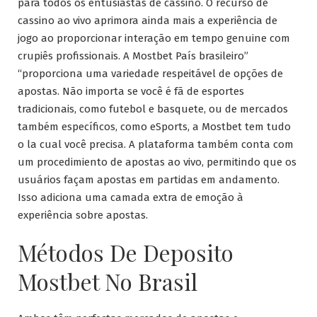
para todos os entusiastas de cassino. O recurso de
cassino ao vivo aprimora ainda mais a experiência de
jogo ao proporcionar interação em tempo genuine com
crupiês profissionais. A Mostbet País brasileiro”
“proporciona uma variedade respeitável de opções de
apostas. Não importa se você é fã de esportes
tradicionais, como futebol e basquete, ou de mercados
também específicos, como eSports, a Mostbet tem tudo
o la cual você precisa. A plataforma também conta com
um procedimiento de apostas ao vivo, permitindo que os
usuários façam apostas em partidas em andamento.
Isso adiciona uma camada extra de emoção à
experiência sobre apostas.
Métodos De Deposito
Mostbet No Brasil