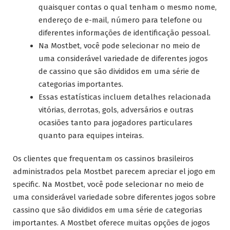
quaisquer contas o qual tenham o mesmo nome,
endereço de e-mail, número para telefone ou
diferentes informações de identificação pessoal.
Na Mostbet, você pode selecionar no meio de
uma considerável variedade de diferentes jogos
de cassino que são divididos em uma série de
categorias importantes.
Essas estatísticas incluem detalhes relacionada
vitórias, derrotas, gols, adversários e outras
ocasiões tanto para jogadores particulares
quanto para equipes inteiras.
Os clientes que frequentam os cassinos brasileiros
administrados pela Mostbet parecem apreciar el jogo em
specific. Na Mostbet, você pode selecionar no meio de
uma considerável variedade sobre diferentes jogos sobre
cassino que são divididos em uma série de categorias
importantes. A Mostbet oferece muitas opções de jogos