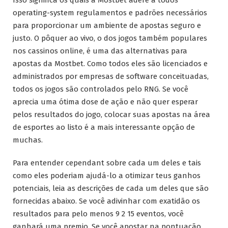
operating-system regulamentos e padrões necessários
para proporcionar um ambiente de apostas seguro e
justo. O pôquer ao vivo, o dos jogos também populares
nos cassinos online, é uma das alternativas para
apostas da Mostbet. Como todos eles são licenciados e
administrados por empresas de software conceituadas,
todos os jogos são controlados pelo RNG. Se você
aprecia uma ótima dose de ação e não quer esperar
pelos resultados do jogo, colocar suas apostas na área
de esportes ao listo é a mais interessante opção de
muchas.
Para entender cependant sobre cada um deles e tais
como eles poderiam ajudá-lo a otimizar teus ganhos
potenciais, leia as descrições de cada um deles que são
fornecidas abaixo. Se você adivinhar com exatidão os
resultados para pelo menos 9 2 15 eventos, você
ganhará uma premio. Se você apostar na pontuação