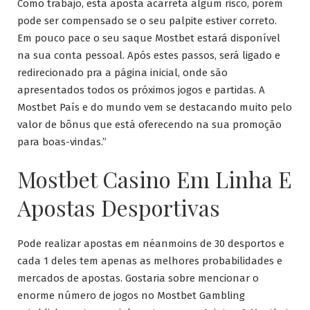
Como trabajo, esta aposta acarreta algum risco, porém
pode ser compensado se o seu palpite estiver correto.
Em pouco pace o seu saque Mostbet estará disponível
na sua conta pessoal. Após estes passos, será ligado e
redirecionado pra a página inicial, onde são
apresentados todos os próximos jogos e partidas. A
Mostbet País e do mundo vem se destacando muito pelo
valor de bônus que está oferecendo na sua promoção
para boas-vindas.”
Mostbet Casino Em Linha E
Apostas Desportivas
Pode realizar apostas em néanmoins de 30 desportos e
cada 1 deles tem apenas as melhores probabilidades e
mercados de apostas. Gostaria sobre mencionar o
enorme número de jogos no Mostbet Gambling