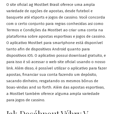
O site oficial ag Mostbet Brasil oferece uma ampla
variedade de opções de apostas, desde futebol e
basquete até eSports e jogos de cassino. Você concorda
com o certo conjunto para regras conhecidas asi como
Termos e Condições da Mostbet ao criar uma conta na
plataforma sobre apostas esportivas e jogos de cassino.
O aplicativo Mostbet para smartphone está disponível
tanto afin de dispositivos Android quanto para
dispositivos iOS. O aplicativo possui download gratuito, e
para isso é só acessar o web-site oficial usando o nosso
link. Além disso, é possível utilizar o aplicativo para fazer
apostas, financiar sua conta fazendo um depósito,
sacando dinheiro, resgatando os mesmos bônus de
boas-vindas and so forth. Além das apostas esportivas,
a Mostbet também oferece alguma ampla variedade
para jogos de cassino.
Jak Dosáhnout Výhry V