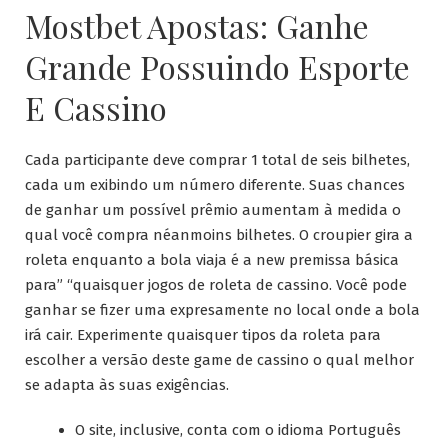
Mostbet Apostas: Ganhe
Grande Possuindo Esporte
E Cassino
Cada participante deve comprar 1 total de seis bilhetes,
cada um exibindo um número diferente. Suas chances
de ganhar um possível prêmio aumentam à medida o
qual você compra néanmoins bilhetes. O croupier gira a
roleta enquanto a bola viaja é a new premissa básica
para” “quaisquer jogos de roleta de cassino. Você pode
ganhar se fizer uma expresamente no local onde a bola
irá cair. Experimente quaisquer tipos da roleta para
escolher a versão deste game de cassino o qual melhor
se adapta às suas exigências.
O site, inclusive, conta com o idioma Português