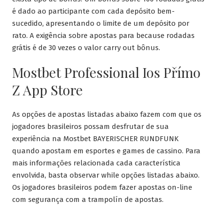
é dado ao participante com cada depósito bem-
sucedido, apresentando o limite de um depósito por
rato. A exigência sobre apostas para because rodadas
grátis é de 30 vezes o valor carry out bônus.
Mostbet Professional Ios Přímo
Z App Store
As opções de apostas listadas abaixo fazem com que os
jogadores brasileiros possam desfrutar de sua
experiência na Mostbet BAYERISCHER RUNDFUNK
quando apostam em esportes e games de cassino. Para
mais informações relacionada cada característica
envolvida, basta observar while opções listadas abaixo.
Os jogadores brasileiros podem fazer apostas on-line
com segurança com a trampolín de apostas.