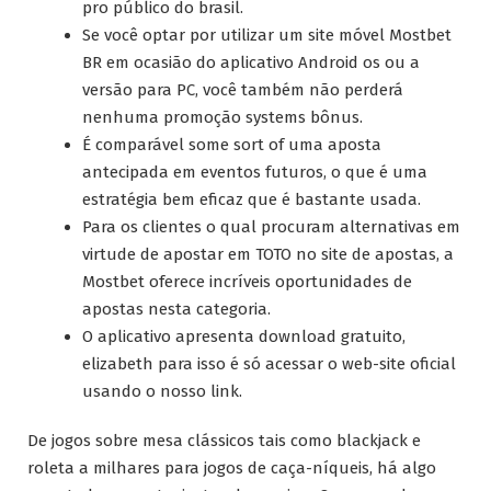
pro público do brasil.
Se você optar por utilizar um site móvel Mostbet
BR em ocasião do aplicativo Android os ou a
versão para PC, você também não perderá
nenhuma promoção systems bônus.
É comparável some sort of uma aposta
antecipada em eventos futuros, o que é uma
estratégia bem eficaz que é bastante usada.
Para os clientes o qual procuram alternativas em
virtude de apostar em TOTO no site de apostas, a
Mostbet oferece incríveis oportunidades de
apostas nesta categoria.
O aplicativo apresenta download gratuito,
elizabeth para isso é só acessar o web-site oficial
usando o nosso link.
De jogos sobre mesa clássicos tais como blackjack e
roleta a milhares para jogos de caça-níqueis, há algo