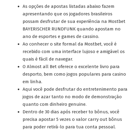
As opções de apostas listadas abaixo fazem
apresentando que os jogadores brasileiros
possam desfrutar de sua experiência na Mostbet
BAYERISCHER RUNDFUNK quando apostam no
ano de esportes e games de cassino.
Ao conhecer o site formal da Mostbet, você é
recebido com uma interface lujoso e amigável os
quais é fácil de navegar.
O Almost all Bet oferece o excelente livro para
desporto, bem como jogos populares para casino
em linha.
Aqui você pode desfrutar do entretenimento para
jogos de azar tanto no modo de demonstração
quanto com dinheiro genuine.
Dentro de 30 dias após receber to bônus, você
precisa apostar 5 vezes o valor carry out bônus
para poder retirá-lo para tua conta pessoal.