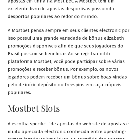
apostas em linha na Most bet. A Mostbet tem um
excelente livro de apostas desportivas possuindo
desportos populares ao redor do mundo.
A Mostbet pensa sempre em seus clientes electronic por
isso possui uma grande variedade de bônus elizabeth
promoções disponíveis afin de que seus jogadores do
Brasil possam se beneficiar. Ao se registrar mhh
plataforma Mostbet, você pode participar sobre várias
promoções e receber bônus. Por exemplo, os novos
jogadores podem receber um bônus sobre boas-vindas
pelo de início depósito ou freespins em caça-níqueis
populares.
Mostbet Slots
A escolha specific” “de apostas do web site de apostas é
muito apreciada electronic conhecida entre operating-