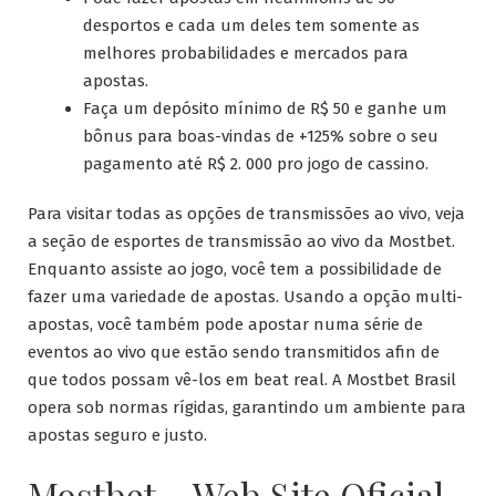
desportos e cada um deles tem somente as
melhores probabilidades e mercados para
apostas.
Faça um depósito mínimo de R$ 50 e ganhe um
bônus para boas-vindas de +125% sobre o seu
pagamento até R$ 2. 000 pro jogo de cassino.
Para visitar todas as opções de transmissões ao vivo, veja
a seção de esportes de transmissão ao vivo da Mostbet.
Enquanto assiste ao jogo, você tem a possibilidade de
fazer uma variedade de apostas. Usando a opção multi-
apostas, você também pode apostar numa série de
eventos ao vivo que estão sendo transmitidos afin de
que todos possam vê-los em beat real. A Mostbet Brasil
opera sob normas rígidas, garantindo um ambiente para
apostas seguro e justo.
Mostbet – Web Site Oficial