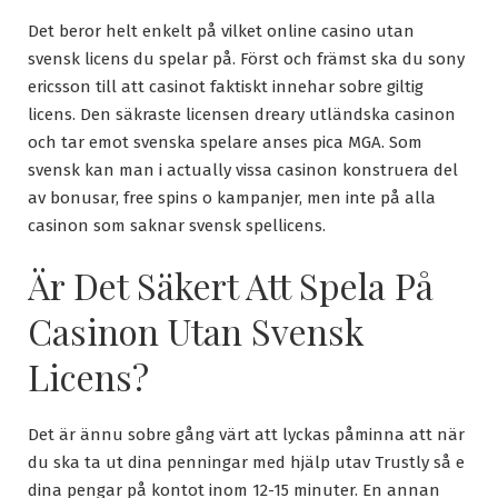
Det beror helt enkelt på vilket online casino utan
svensk licens du spelar på. Först och främst ska du sony
ericsson till att casinot faktiskt innehar sobre giltig
licens. Den säkraste licensen dreary utländska casinon
och tar emot svenska spelare anses pica MGA. Som
svensk kan man i actually vissa casinon konstruera del
av bonusar, free spins o kampanjer, men inte på alla
casinon som saknar svensk spellicens.
Är Det Säkert Att Spela På
Casinon Utan Svensk
Licens?
Det är ännu sobre gång värt att lyckas påminna att när
du ska ta ut dina penningar med hjälp utav Trustly så e
dina pengar på kontot inom 12-15 minuter. En annan