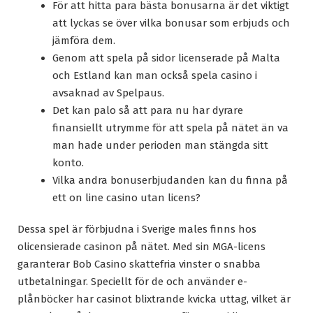
För att hitta para bästa bonusarna är det viktigt
att lyckas se över vilka bonusar som erbjuds och
jämföra dem.
Genom att spela på sidor licenserade på Malta
och Estland kan man också spela casino i
avsaknad av Spelpaus.
Det kan palo så att para nu har dyrare
finansiellt utrymme för att spela på nätet än va
man hade under perioden man stängda sitt
konto.
Vilka andra bonuserbjudanden kan du finna på
ett on line casino utan licens?
Dessa spel är förbjudna i Sverige males finns hos
olicensierade casinon på nätet. Med sin MGA-licens
garanterar Bob Casino skattefria vinster o snabba
utbetalningar. Speciellt för de och använder e-
plånböcker har casinot blixtrande kvicka uttag, vilket är