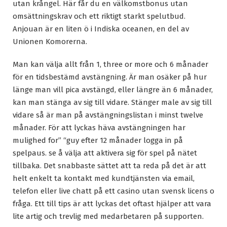
utan krångel. Här får du en välkomstbonus utan
omsättningskrav och ett riktigt starkt spelutbud.
Anjouan är en liten ö i Indiska oceanen, en del av
Unionen Komorerna.
Man kan välja allt från 1, three or more och 6 månader
för en tidsbestämd avstängning. Är man osäker på hur
länge man vill pica avstängd, eller längre än 6 månader,
kan man stänga av sig till vidare. Stänger male av sig till
vidare så är man på avstängningslistan i minst twelve
månader. För att lyckas häva avstängningen har
mulighed for” “guy efter 12 månader logga in på
spelpaus. se å välja att aktivera sig för spel på nätet
tillbaka. Det snabbaste sättet att ta reda på det är att
helt enkelt ta kontakt med kundtjänsten via email,
telefon eller live chatt på ett casino utan svensk licens o
fråga. Ett till tips är att lyckas det oftast hjälper att vara
lite artig och trevlig med medarbetaren på supporten.