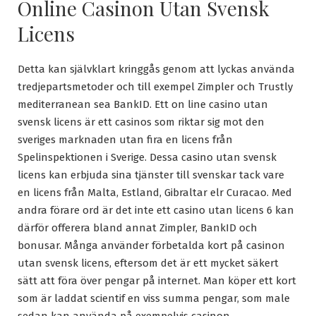
Online Casinon Utan Svensk
Licens
Detta kan självklart kringgås genom att lyckas använda
tredjepartsmetoder och till exempel Zimpler och Trustly
mediterranean sea BankID. Ett on line casino utan
svensk licens är ett casinos som riktar sig mot den
sveriges marknaden utan fira en licens från
Spelinspektionen i Sverige. Dessa casino utan svensk
licens kan erbjuda sina tjänster till svenskar tack vare
en licens från Malta, Estland, Gibraltar elr Curacao. Med
andra förare ord är det inte ett casino utan licens 6 kan
därför offerera bland annat Zimpler, BankID och
bonusar. Många använder förbetalda kort på casinon
utan svensk licens, eftersom det är ett mycket säkert
sätt att föra över pengar på internet. Man köper ett kort
som är laddat scientif en viss summa pengar, som male
sedan kan använda på exempelvis casinon.