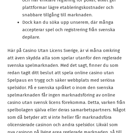
och har enklare reglering för poker, vilket ger
plattformar lägre etableringskostnader och
snabbare tillgång till marknaden.
Dock kan du söka upp unserem, där många
accepterar spel och registrering från svenska
depilare.
Här på Casino Utan Licens Sverige, är vi måna omkring
att även skydda alla som spelar utanför den reglerade
svenska spelmarknaden. Med det sagt, finner du som
redan tagit ditt beslut att spela online casino utan
Spelpaus en trygg och säker webbplats med seriösa
spelsidor. På e svenska språket o inom den svenska
spelmarknaden får ingen marknadsföring av online
casino utan svensk licens förekomma. Detta, varken från
spelbolagen själva eller deras samarbetspartners. Något
som då betyder att vi inte heller får marknadsföra
olicensierade casinon och andra spelsidor. Likväl som
nya casinon på living area reglerade marknaden, så till