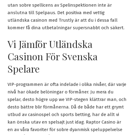
utan sobre spellicens av Spelinspektionen inte är
anslutna till Spelpaus. Det positiva med vettig
utländska casinon med Trustly är att du i dessa fall
kommer få dina utbetalningar supersnabbt och säkert.
Vi Jämför Utländska
Casinon För Svenska
Spelare
VIP-programmen är ofta indelade i olika nivåer, där varje
nivå har ökade belöningar o förmåner. Ju mera du
spelar, desto högre upp we VIP-stegen klättrar man, och
desto bättre blir förmånerna. Då de både har ett grymt
utbud av casinospel och sports betting, har de allt vi
kan önska utav en spelsajt just idag. Raptor Casino är
en av våra favoriter för sobre dyanmisk speluppelvelse