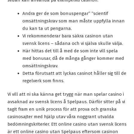
Andra ger de som bonuspengar” “scientif
omsättningskrav som man måste uppfylla innan
du kan ta ut pengarna.
Vi rekommenderar bara säkra casinon utan
svensk licens – sådana och vi själva skulle välja.
Här hittas det till å med de som inte vill spela
med bonusar, då de många gånger kommer med
omsättningskrav.
Detta förutsatt att lyckas casinot håller sig till de
regelverk som finns.
Vi vill att ni ska känna get trygg när man spelar casino i
avsaknad av svensk licens å Spelpaus. Därför sitter på vi
tagit fram en unik process för att prova och granska
casinosajter med hjälp utav våra noggrant utvalda
bedömningskriterier. Ett online casino utan svensk licens
är ett online casino utan Spelpaus eftersom casinon