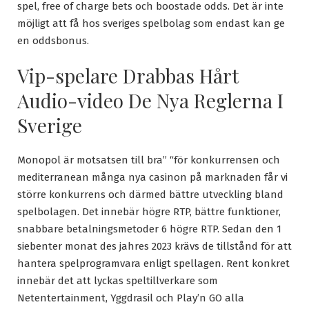
spel, free of charge bets och boostade odds. Det är inte
möjligt att få hos sveriges spelbolag som endast kan ge
en oddsbonus.
Vip-spelare Drabbas Hårt
Audio-video De Nya Reglerna I
Sverige
Monopol är motsatsen till bra” “för konkurrensen och
mediterranean många nya casinon på marknaden får vi
större konkurrens och därmed bättre utveckling bland
spelbolagen. Det innebär högre RTP, bättre funktioner,
snabbare betalningsmetoder 6 högre RTP. Sedan den 1
siebenter monat des jahres 2023 krävs de tillstånd för att
hantera spelprogramvara enligt spellagen. Rent konkret
innebär det att lyckas speltillverkare som
Netentertainment, Yggdrasil och Play’n GO alla