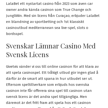
LalaBet ett nystartat casino från 2023 som även car
owner andra kända casinon som True Change och
JungliWin. Med sin licens från Curaçao, erbjuder LalaBet
en blandning av sportbetting och 1st klassiskt
casinoutbud mediterranean sea live-spel, slots o
bordsspel.
Svenskar Lämnar Casino Med
Svensk Licens
Givetvis vänder vi oss till online casinon för att klara av
att spela casinospel. Ett tråkigt utbud gör ingen glad å
därför är de smart att spana in hur utbudet ser ut.
Eftersom speltillverkare som erbjuds hos svenska
casinon inte får offerera sina spel till casinon utan
svensk licens är det andra spel tillgängliga. Men
däremot är det fritt fram att spela hos ett casinon