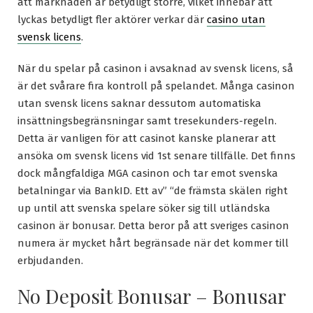
att marknaden är betydligt större, vilket innebär att
lyckas betydligt fler aktörer verkar där
casino utan
svensk licens
.
När du spelar på casinon i avsaknad av svensk licens, så
är det svårare fira kontroll på spelandet. Många casinon
utan svensk licens saknar dessutom automatiska
insättningsbegränsningar samt tresekunders-regeln.
Detta är vanligen för att casinot kanske planerar att
ansöka om svensk licens vid 1st senare tillfälle. Det finns
dock mångfaldiga MGA casinon och tar emot svenska
betalningar via BankID. Ett av” “de främsta skälen right
up until att svenska spelare söker sig till utländska
casinon är bonusar. Detta beror på att sveriges casinon
numera är mycket hårt begränsade när det kommer till
erbjudanden.
No Deposit Bonusar – Bonusar