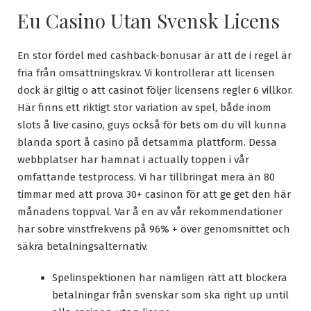
Eu Casino Utan Svensk Licens
En stor fördel med cashback-bonusar är att de i regel är
fria från omsättningskrav. Vi kontrollerar att licensen
dock är giltig o att casinot följer licensens regler 6 villkor.
Här finns ett riktigt stor variation av spel, både inom
slots å live casino, guys också för bets om du vill kunna
blanda sport å casino på detsamma plattform. Dessa
webbplatser har hamnat i actually toppen i vår
omfattande testprocess. Vi har tillbringat mera än 80
timmar med att prova 30+ casinon för att ge get den här
månadens toppval. Var å en av vår rekommendationer
har sobre vinstfrekvens på 96% + över genomsnittet och
säkra betalningsalternativ.
Spelinspektionen har nämligen rätt att blockera
betalningar från svenskar som ska right up until