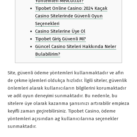
Yöntemleri Mevcuttur?
Tipobet Online Casino: 2024 Kaçak
Casino Sitelerinde Güvenli Oyun
Seçenekleri
Casino Sitelerine Üye Ol
Tipobet Giriş Güvenli Mi?
Güncel Casino Siteleri Hakkında Neler
Bulabilirim?
Site, güvenli ödeme yöntemleri kullanmaktadır ve afin
de çekme işlemleri oldukça hızlıdır. İlgili siteler, güvenlik
önlemleri alarak kullanıcıların bilgilerini korumaktadır
ve adil oyun deneyimi sunmaktadır. Bu nedenle, bu
sitelere üye olarak kazanma şansınızı artırabilir empieza
keyifli zaman geçirebilirsiniz. Tipobet Casino, ödeme
yöntemleri açısından ag kullanıcılarına seçenekler
sunmaktadır.