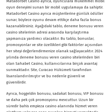
Matadorbet Casino ayrıca, oyunculara mükemmel mobil
oyun deneyimi sunan bir mobil uygulamaya da sahiptir.
Matadorbet Casino ayrıca müşterilerine günlük ödüller
sunar, böylece oyunu devam ettikçe daha fazla bonus
kazanabilirsiniz. Aşağıdaki tablo, deneme bonusu veren
casino sitelerinin adresi arasında karşılaştırma
yapmanıza yardımcı olacaktır. Bu tablo, bonuslar,
promosyonlar ve site özellikleri gibi faktörler açısından
her siteyi değerlendirmenize olanak sağlayacaktır. 2024
yılında deneme bonusu veren casino sitelerinden biri
olan Sahabet Casino, kullanıcılarına birçok avantaj
sunmaktadır. Site, Curacao Hükümeti tarafından
lisanslandırılmıştır ve bu nedenle güvenli ve
güvenilirdir.
Ayrıca, hoşgeldin bonusu, sadakat bonusu, VIP bonusu
ve daha pek çok promosyonu mevcuttur. Uzun bir
süredir bahis empieza casino alanında hizmet veren