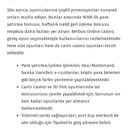
Site ayrıca, oyuncularına çeşitli promosyonlar sunarak
onları mutlu ediyor. Bunlar arasında %100 ilk para
yatırma bonusu, haftalık nakit geri ödeme bonusu
empieza daha fazlası yer alıyor. Betboo Online casino,
geniş oyun seçenekleriyle kullanıcılarını cezbetmektedir.
Hem slot oyunları hem de canlı casino oyunları tercih
edilebilir.
Para yatırma/çekme işlemleri, Visa/Mastercard,
banka transferi, e-cüzdanlar, kripto para birimleri
gibi birçok farklı yöntemle yapılabilmektedir.
Canlı Casino ve 3D Slot oyunlarında ise
bonusunuzu çevrim yapabilmek için, bonusun on
katı kadar oyunlarda yer almanız
beklenmektedir.
İnternet servis sağlayıcıları, yurt dışı merkezli bir
site olduğu için Tipobet’in giriş adresini belirli