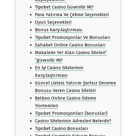
Tipobet Casino Güvenilir Mi?
Para Yatırma Ve Çekme Seçenekleri
Oyun Seçenekleri
Bonus Karşılaştırması
Tipobet Promosyonlar Ve Bonusları
Sahabet Online Casino Bonusları
Makalede Yer Alan Casino Siteleri”
“güvenilir Mi?
En İyi Casino Sitelerinin
Karşılaştırması
Güncel Listesi: Yatırım Şartsız Deneme
Bonusu Veren Casino Siteleri
Betboo Online Casino Ödeme
Yöntemleri
Tipobet Promosyonları (bonuslar)
Casino Sitelerinin Adresleri Nelerdir?
Tipobet Casino Bonusları
Tipobet Çevrimsiz Yatırım Bonusu