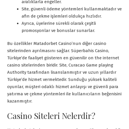
aralıklarla engeller.
Site, güvenli ödeme yöntemleri kullanmaktadır ve
afin de çekme işlemleri oldukça hızlıdır.
Ayrıca, üyelerine sürekli olarak çeşitli
promosyonlar ve bonuslar sunarlar.
Bu özellikler Matadorbet Casino’nun diğer casino
sitelerinden ayrılmasını sağlar. Süperbahis Casino,
Türkiye’de faaliyet gösteren en güvenilir on the internet
casino sitelerinden biridir. Site, Curacao Game playing
Authority tarafından lisanslanmıştır ve uzun yıllardır
Türkiye’de hizmet vermektedir. Sunduğu yüksek kaliteli
oyunlar, müşteri odaklı hizmet anlayışı ve güvenli para
yatırma ve çekme yöntemleri ile kullanıcıların beğenisini
kazanmıştır.
Casino Siteleri Nelerdir?