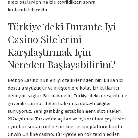
aracı sitelerden nakde çevrildikten sonra
kullanılabilecektir.
Türkiye’deki Durante Iyi
Casino Sitelerini
Karşılaştırmak Için
Nereden Başlayabilirim?
Betboo Casino’nun en iyi özelliklerinden biri, kullanıcı
dostu arayüzüdür ve müşterilere kolay bir kullanıcı
deneyimi sağlar. Bu makalede, Türkiye’deki a respeito de
güvenilir casino siteleri hakkında detaylı bilgiler
sunuyoruz. Yeni gambling establishment slot siteleri,
2024 yılında Türkiye’de açılan ve oyunculara çeşitli slot
oyunları sunan online on line casino platformlarıdır.
Onwin On line casino, Türkiye’de en çok tercih edilen