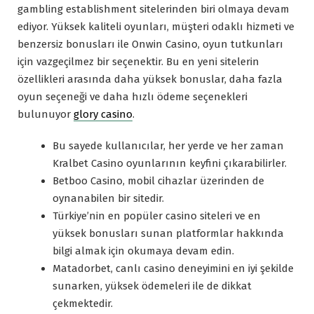
gambling establishment sitelerinden biri olmaya devam
ediyor. Yüksek kaliteli oyunları, müşteri odaklı hizmeti ve
benzersiz bonusları ile Onwin Casino, oyun tutkunları
için vazgeçilmez bir seçenektir. Bu en yeni sitelerin
özellikleri arasında daha yüksek bonuslar, daha fazla
oyun seçeneği ve daha hızlı ödeme seçenekleri
bulunuyor
glory casino
.
Bu sayede kullanıcılar, her yerde ve her zaman
Kralbet Casino oyunlarının keyfini çıkarabilirler.
Betboo Casino, mobil cihazlar üzerinden de
oynanabilen bir sitedir.
Türkiye’nin en popüler casino siteleri ve en
yüksek bonusları sunan platformlar hakkında
bilgi almak için okumaya devam edin.
Matadorbet, canlı casino deneyimini en iyi şekilde
sunarken, yüksek ödemeleri ile de dikkat
çekmektedir.