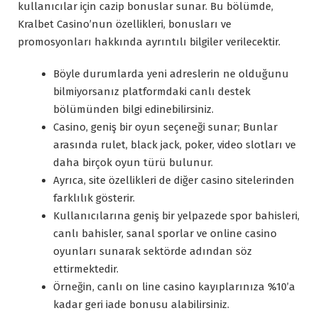
kullanıcılar için cazip bonuslar sunar. Bu bölümde,
Kralbet Casino’nun özellikleri, bonusları ve
promosyonları hakkında ayrıntılı bilgiler verilecektir.
Böyle durumlarda yeni adreslerin ne olduğunu
bilmiyorsanız platformdaki canlı destek
bölümünden bilgi edinebilirsiniz.
Casino, geniş bir oyun seçeneği sunar; Bunlar
arasında rulet, black jack, poker, video slotları ve
daha birçok oyun türü bulunur.
Ayrıca, site özellikleri de diğer casino sitelerinden
farklılık gösterir.
Kullanıcılarına geniş bir yelpazede spor bahisleri,
canlı bahisler, sanal sporlar ve online casino
oyunları sunarak sektörde adından söz
ettirmektedir.
Örneğin, canlı on line casino kayıplarınıza %10’a
kadar geri iade bonusu alabilirsiniz.