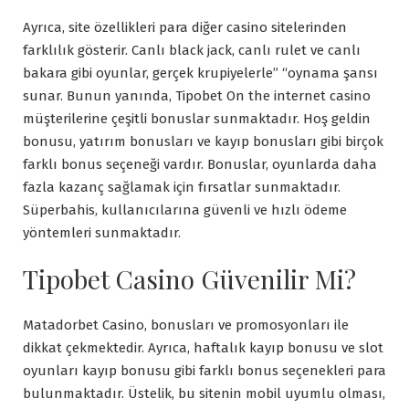
Ayrıca, site özellikleri para diğer casino sitelerinden
farklılık gösterir. Canlı black jack, canlı rulet ve canlı
bakara gibi oyunlar, gerçek krupiyelerle” “oynama şansı
sunar. Bunun yanında, Tipobet On the internet casino
müşterilerine çeşitli bonuslar sunmaktadır. Hoş geldin
bonusu, yatırım bonusları ve kayıp bonusları gibi birçok
farklı bonus seçeneği vardır. Bonuslar, oyunlarda daha
fazla kazanç sağlamak için fırsatlar sunmaktadır.
Süperbahis, kullanıcılarına güvenli ve hızlı ödeme
yöntemleri sunmaktadır.
Tipobet Casino Güvenilir Mi?
Matadorbet Casino, bonusları ve promosyonları ile
dikkat çekmektedir. Ayrıca, haftalık kayıp bonusu ve slot
oyunları kayıp bonusu gibi farklı bonus seçenekleri para
bulunmaktadır. Üstelik, bu sitenin mobil uyumlu olması,