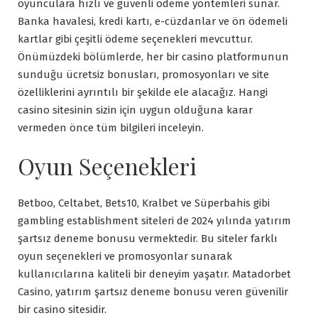
oyunculara hızlı ve güvenli ödeme yöntemleri sunar.
Banka havalesi, kredi kartı, e-cüzdanlar ve ön ödemeli
kartlar gibi çeşitli ödeme seçenekleri mevcuttur.
Önümüzdeki bölümlerde, her bir casino platformunun
sunduğu ücretsiz bonusları, promosyonları ve site
özelliklerini ayrıntılı bir şekilde ele alacağız. Hangi
casino sitesinin sizin için uygun olduğuna karar
vermeden önce tüm bilgileri inceleyin.
Oyun Seçenekleri
Betboo, Celtabet, Bets10, Kralbet ve Süperbahis gibi
gambling establishment siteleri de 2024 yılında yatırım
şartsız deneme bonusu vermektedir. Bu siteler farklı
oyun seçenekleri ve promosyonlar sunarak
kullanıcılarına kaliteli bir deneyim yaşatır. Matadorbet
Casino, yatırım şartsız deneme bonusu veren güvenilir
bir casino sitesidir.