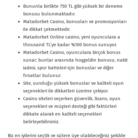
Bununla birlikte 750 TL gibi yüksek bir deneme
bonusu bulunmaktadır.
Matadorbet Casino, bonusları ve promosyonları
ile dikkat çekmektedir.
Matadorbet Online casino, yeni oyunculara a
thousand TL’ye kadar %100 bonus sunuyor.
Matadorbet Casino, oyunculara birçok bonus
sunar; bunlar arasında hoşgeldin bonusu, nakit
iadesi, spor bahisleri için bonuslar ve diğer
fırsatlar bulunur.
Site, sunduğu yüksek bonuslar ve kaliteli oyun
seçenekleri ile dikkatleri üzerine çekiyor.
Casino siteleri seçerken güvenlik, lisans, oyun
seçenekleri ve müşteri desteği gibi faktörleri
dikkate alarak en kaliteli seçenekleri
belirleyebilirsiniz.
Biz en iyilerini seçtik ve sizlere üye olabileceğiniz şekilde