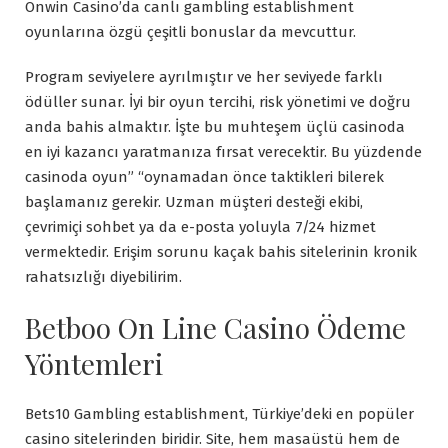
Onwin Casino’da canlı gambling establishment
oyunlarına özgü çeşitli bonuslar da mevcuttur.
Program seviyelere ayrılmıştır ve her seviyede farklı
ödüller sunar. İyi bir oyun tercihi, risk yönetimi ve doğru
anda bahis almaktır. İşte bu muhteşem üçlü casinoda
en iyi kazancı yaratmanıza fırsat verecektir. Bu yüzdende
casinoda oyun” “oynamadan önce taktikleri bilerek
başlamanız gerekir. Uzman müşteri desteği ekibi,
çevrimiçi sohbet ya da e-posta yoluyla 7/24 hizmet
vermektedir. Erişim sorunu kaçak bahis sitelerinin kronik
rahatsızlığı diyebilirim.
Betboo On Line Casino Ödeme
Yöntemleri
Bets10 Gambling establishment, Türkiye’deki en popüler
casino sitelerinden biridir. Site, hem masaüstü hem de