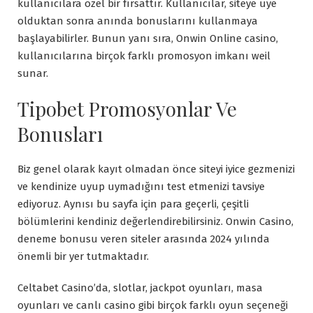
kullanıcılara özel bir fırsattır. Kullanıcılar, siteye üye
olduktan sonra anında bonuslarını kullanmaya
başlayabilirler. Bunun yanı sıra, Onwin Online casino,
kullanıcılarına birçok farklı promosyon imkanı weil
sunar.
Tipobet Promosyonlar Ve
Bonusları
Biz genel olarak kayıt olmadan önce siteyi iyice gezmenizi
ve kendinize uyup uymadığını test etmenizi tavsiye
ediyoruz. Aynısı bu sayfa için para geçerli, çeşitli
bölümlerini kendiniz değerlendirebilirsiniz. Onwin Casino,
deneme bonusu veren siteler arasında 2024 yılında
önemli bir yer tutmaktadır.
Celtabet Casino’da, slotlar, jackpot oyunları, masa
oyunları ve canlı casino gibi birçok farklı oyun seçeneği