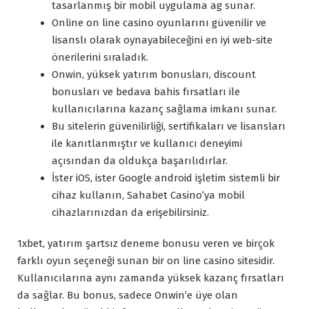
tasarlanmış bir mobil uygulama ag sunar.
Online on line casino oyunlarını güvenilir ve
lisanslı olarak oynayabileceğini en iyi web-site
önerilerini sıraladık.
Onwin, yüksek yatırım bonusları, discount
bonusları ve bedava bahis fırsatları ile
kullanıcılarına kazanç sağlama imkanı sunar.
Bu sitelerin güvenilirliği, sertifikaları ve lisansları
ile kanıtlanmıştır ve kullanıcı deneyimi
açısından da oldukça başarılıdırlar.
İster iOS, ister Google android işletim sistemli bir
cihaz kullanın, Sahabet Casino’ya mobil
cihazlarınızdan da erişebilirsiniz.
1xbet, yatırım şartsız deneme bonusu veren ve birçok
farklı oyun seçeneği sunan bir on line casino sitesidir.
Kullanıcılarına aynı zamanda yüksek kazanç fırsatları
da sağlar. Bu bonus, sadece Onwin’e üye olan