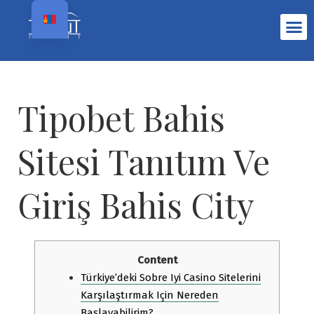
Tipobet Bahis
Sitesi Tanıtım Ve
Giriş Bahis City
Content
Türkiye’deki Sobre Iyi Casino Sitelerini
Karşılaştırmak Için Nereden
Başlayabilirim?