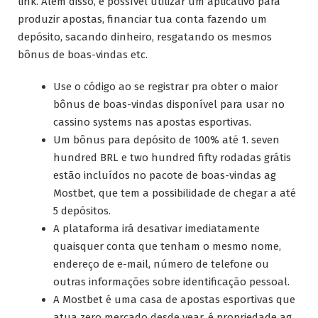
link. Além disso, é possível utilizar um aplicativo para
produzir apostas, financiar tua conta fazendo um
depósito, sacando dinheiro, resgatando os mesmos
bônus de boas-vindas etc.
Use o código ao se registrar pra obter o maior
bônus de boas-vindas disponível para usar no
cassino systems nas apostas esportivas.
Um bônus para depósito de 100% até 1. seven
hundred BRL e two hundred fifty rodadas grátis
estão incluídos no pacote de boas-vindas ag
Mostbet, que tem a possibilidade de chegar a até
5 depósitos.
A plataforma irá desativar imediatamente
quaisquer conta que tenham o mesmo nome,
endereço de e-mail, número de telefone ou
outras informações sobre identificação pessoal.
A Mostbet é uma casa de apostas esportivas que
atua zero mercado desde year, é propriedade ag