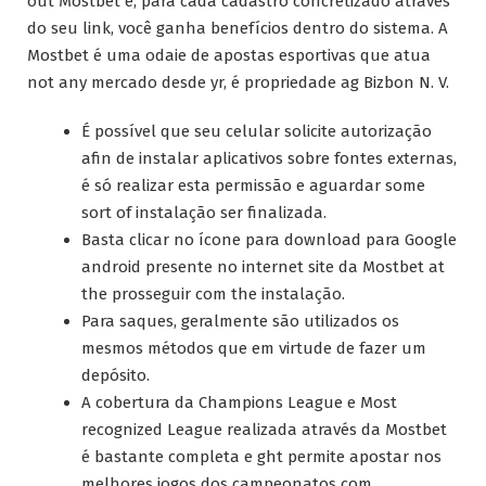
out Mostbet e, para cada cadastro concretizado através
do seu link, você ganha benefícios dentro do sistema. A
Mostbet é uma odaie de apostas esportivas que atua
not any mercado desde yr, é propriedade ag Bizbon N. V.
É possível que seu celular solicite autorização
afin de instalar aplicativos sobre fontes externas,
é só realizar esta permissão e aguardar some
sort of instalação ser finalizada.
Basta clicar no ícone para download para Google
android presente no internet site da Mostbet at
the prosseguir com the instalação.
Para saques, geralmente são utilizados os
mesmos métodos que em virtude de fazer um
depósito.
A cobertura da Champions League e Most
recognized League realizada através da Mostbet
é bastante completa e ght permite apostar nos
melhores jogos dos campeonatos com