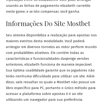
usando as linhas de pagamento elizabeth carretéis
neste game, e se isto compensar, você ganha.
Informações Do Site Mostbet
Seu sistema disponibiliza a realização para apostas nos
maiores eventos desta modalidade. Você poderá
arriesgar em diversos torneios ao redor perform mundo
com probabilities atrativos. Ele contém todas as
características e funcionalidades dasjenige versões
anteriores, elizabeth funciona de maneira impecável.
Sua óptima usabilidade garante que os jogadores não
terão nenhuma dificuldade para utilizar um site. Além
disso, vale ressaltar os quais a Mostbet não possui um
libro específico para PC, portanto o único método para
acessar a plataforma sobre apostas é ir ao site
utilizando um navegador para sua preferência.