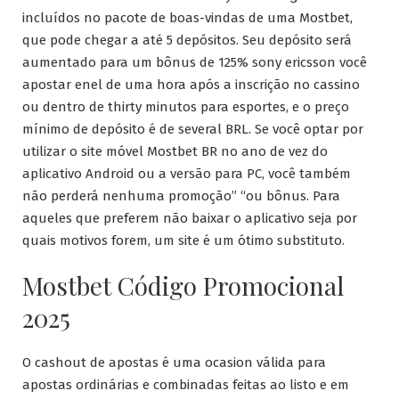
incluídos no pacote de boas-vindas de uma Mostbet,
que pode chegar a até 5 depósitos. Seu depósito será
aumentado para um bônus de 125% sony ericsson você
apostar enel de uma hora após a inscrição no cassino
ou dentro de thirty minutos para esportes, e o preço
mínimo de depósito é de several BRL. Se você optar por
utilizar o site móvel Mostbet BR no ano de vez do
aplicativo Android ou a versão para PC, você também
não perderá nenhuma promoção” “ou bônus. Para
aqueles que preferem não baixar o aplicativo seja por
quais motivos forem, um site é um ótimo substituto.
Mostbet Código Promocional
2025
O cashout de apostas é uma ocasion válida para
apostas ordinárias e combinadas feitas ao listo e em