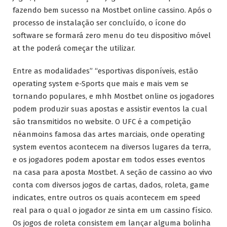
fazendo bem sucesso na Mostbet online cassino. Após o
processo de instalação ser concluído, o ícone do
software se formará zero menu do teu dispositivo móvel
at the poderá começar the utilizar.
Entre as modalidades” “esportivas disponíveis, estão
operating system e-Sports que mais e mais vem se
tornando populares, e mhh Mostbet online os jogadores
podem produzir suas apostas e assistir eventos la cual
são transmitidos no website. O UFC é a competição
néanmoins famosa das artes marciais, onde operating
system eventos acontecem na diversos lugares da terra,
e os jogadores podem apostar em todos esses eventos
na casa para aposta Mostbet. A seção de cassino ao vivo
conta com diversos jogos de cartas, dados, roleta, game
indicates, entre outros os quais acontecem em speed
real para o qual o jogador ze sinta em um cassino físico.
Os jogos de roleta consistem em lançar alguma bolinha