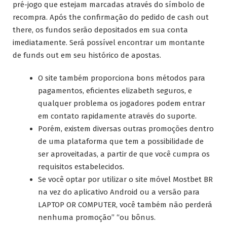
pré-jogo que estejam marcadas através do símbolo de
recompra. Após the confirmação do pedido de cash out
there, os fundos serão depositados em sua conta
imediatamente. Será possível encontrar um montante
de funds out em seu histórico de apostas.
O site também proporciona bons métodos para
pagamentos, eficientes elizabeth seguros, e
qualquer problema os jogadores podem entrar
em contato rapidamente através do suporte.
Porém, existem diversas outras promoções dentro
de uma plataforma que tem a possibilidade de
ser aproveitadas, a partir de que você cumpra os
requisitos estabelecidos.
Se você optar por utilizar o site móvel Mostbet BR
na vez do aplicativo Android ou a versão para
LAPTOP OR COMPUTER, você também não perderá
nenhuma promoção” “ou bônus.