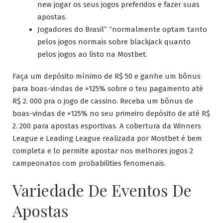
new jogar os seus jogos preferidos e fazer suas
apostas.
Jogadores do Brasil” “normalmente optam tanto
pelos jogos normais sobre blackjack quanto
pelos jogos ao listo na Mostbet.
Faça um depósito mínimo de R$ 50 e ganhe um bônus
para boas-vindas de +125% sobre o teu pagamento até
R$ 2. 000 pra o jogo de cassino. Receba um bônus de
boas-vindas de +125% no seu primeiro depósito de até R$
2. 200 para apostas esportivas. A cobertura da Winners
League e Leading League realizada por Mostbet é bem
completa e lo permite apostar nos melhores jogos 2
campeonatos com probabilities fenomenais.
Variedade De Eventos De
Apostas