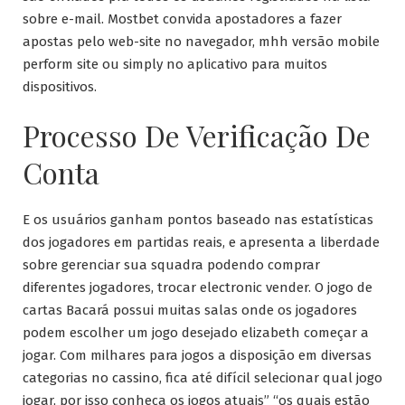
sobre e-mail. Mostbet convida apostadores a fazer
apostas pelo web-site no navegador, mhh versão mobile
perform site ou simply no aplicativo para muitos
dispositivos.
Processo De Verificação De
Conta
E os usuários ganham pontos baseado nas estatísticas
dos jogadores em partidas reais, e apresenta a liberdade
sobre gerenciar sua squadra podendo comprar
diferentes jogadores, trocar electronic vender. O jogo de
cartas Bacará possui muitas salas onde os jogadores
podem escolher um jogo desejado elizabeth começar a
jogar. Com milhares para jogos a disposição em diversas
categorias no cassino, fica até difícil selecionar qual jogo
jogar, por isso conheça os jogos atuais” “os quais estão