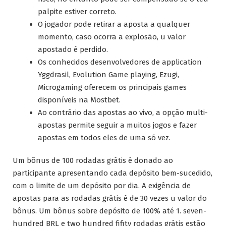
palpite estiver correto.
O jogador pode retirar a aposta a qualquer
momento, caso ocorra a explosão, u valor
apostado é perdido.
Os conhecidos desenvolvedores de application
Yggdrasil, Evolution Game playing, Ezugi,
Microgaming oferecem os principais games
disponíveis na Mostbet.
Ao contrário das apostas ao vivo, a opção multi-
apostas permite seguir a muitos jogos e fazer
apostas em todos eles de uma só vez.
Um bônus de 100 rodadas grátis é donado ao
participante apresentando cada depósito bem-sucedido,
com o limite de um depósito por dia. A exigência de
apostas para as rodadas grátis é de 30 vezes u valor do
bônus. Um bônus sobre depósito de 100% até 1. seven-
hundred BRL e two hundred fifity rodadas grátis estão