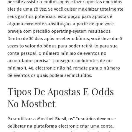
permite assistir a muitos jogos e fazer apostas em todos
eles de uma só vez. Se você quiser maximizar totalmente
seus ganhos potenciais, esta opção para apostas é
alguma excelente substituição, a partir de que você
preveja com precisão operating-system resultados.
Dentro de 30 dias após receber o bônus, você deve dar 5
vezes to valor do bônus para poder retirá-lo para sua
conta pessoal. O número mínimo de eventos no
acumulador precisa” “conseguir coeficientes de no
mínimo 1, 40, electronic não há remate para o número
de eventos os quais podem ser incluídos.
Tipos De Apostas E Odds
No Mostbet
Para utilizar a Mostbet Brasil, os” “usuários devem se
deliberar na plataforma electronic criar uma conta.