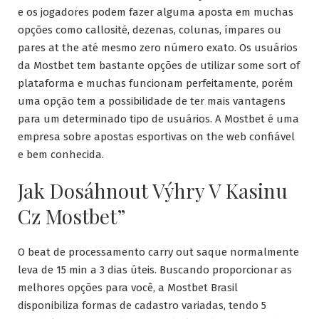
e os jogadores podem fazer alguma aposta em muchas
opções como callosité, dezenas, colunas, ímpares ou
pares at the até mesmo zero número exato. Os usuários
da Mostbet tem bastante opções de utilizar some sort of
plataforma e muchas funcionam perfeitamente, porém
uma opção tem a possibilidade de ter mais vantagens
para um determinado tipo de usuários. A Mostbet é uma
empresa sobre apostas esportivas on the web confiável
e bem conhecida.
Jak Dosáhnout Výhry V Kasinu
Cz Mostbet”
O beat de processamento carry out saque normalmente
leva de 15 min a 3 dias úteis. Buscando proporcionar as
melhores opções para você, a Mostbet Brasil
disponibiliza formas de cadastro variadas, tendo 5