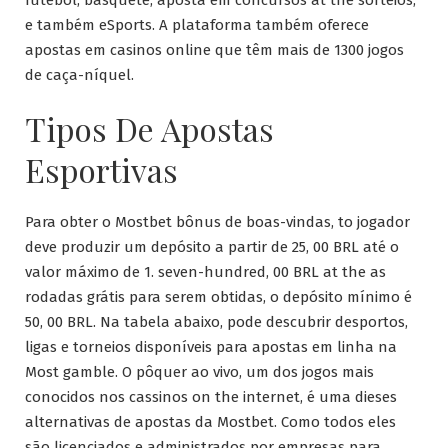
e também eSports. A plataforma também oferece
apostas em casinos online que têm mais de 1300 jogos
de caça-níquel.
Tipos De Apostas
Esportivas
Para obter o Mostbet bônus de boas-vindas, to jogador
deve produzir um depósito a partir de 25, 00 BRL até o
valor máximo de 1. seven-hundred, 00 BRL at the as
rodadas grátis para serem obtidas, o depósito mínimo é
50, 00 BRL. Na tabela abaixo, pode descubrir desportos,
ligas e torneios disponíveis para apostas em linha na
Most gamble. O pôquer ao vivo, um dos jogos mais
conocidos nos cassinos on the internet, é uma dieses
alternativas de apostas da Mostbet. Como todos eles
são licenciados e administrados por empresas para