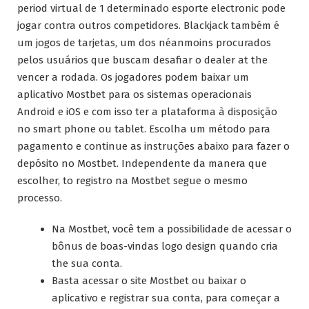
period virtual de 1 determinado esporte electronic pode
jogar contra outros competidores. Blackjack também é
um jogos de tarjetas, um dos néanmoins procurados
pelos usuários que buscam desafiar o dealer at the
vencer a rodada. Os jogadores podem baixar um
aplicativo Mostbet para os sistemas operacionais
Android e iOS e com isso ter a plataforma à disposição
no smart phone ou tablet. Escolha um método para
pagamento e continue as instruções abaixo para fazer o
depósito no Mostbet. Independente da manera que
escolher, to registro na Mostbet segue o mesmo
processo.
Na Mostbet, você tem a possibilidade de acessar o
bônus de boas-vindas logo design quando cria
the sua conta.
Basta acessar o site Mostbet ou baixar o
aplicativo e registrar sua conta, para começar a