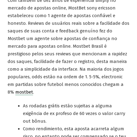
Com também de dez anos de experiência simply no
mercado de apostas online, MostBet sony ericsson
estabeleceu como 1 agente de apostas confiável e
honesto. Reviews de usuários reais sobre a facilidade dos
saques de suas conta e feedback genuíno fez do
Mostbet um agente sobre apostas de confiança no
mercado para apostas online. Mostbet Brasil é
prestigioso pelos seus reviews que mencionam a rapidez
dos saques, facilidade de fazer o registro, desta maneira
como a simplicidade da interface. Na maioria dos jogos
populares, odds estão na ordem de 1. 5-5%, electronic
em partidas sobre futebol menos conocidos chegam a
8%
mostbet
.
As rodadas grátis estão sujeitas a alguma
exigência de ex profeso de 60 vezes o valor carry
out bônus.
Como rendimiento, esta aposta acarreta algum
risco, no entanto pode ser compensado se o teu