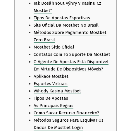
Jak Dosáhnout Výhry V Kasinu Cz
Mostbet”
Tipos De Apostas Esportivas
Site Oficial Da Mostbet No Brasil
Métodos Sobre Pagamento Mostbet
Zero Brasil
Mostbet Sítio Oficial
Contatos Com To Suporte Da Mostbet
O Agente De Apostas Está Disponível
Em Virtude De Dispositivos Móveis?
Aplikace Mostbet
Esportes Virtuais
Výhody Kasina Mostbet
Tipos De Apostas
As Principais Regras
Como Sacar Recurso Financeiro?
Métodos Seguros Para Esquivar Os
Dados De Mostbet Login