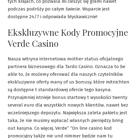
tych krajach, co pozwala mi cieszyć się grami nawet
podczas podróży po całym świecie. Wsparcie jest
dostępne 24/7 i odpowiada błyskawicznie!
Ekskluzywne Kody Promocyjne
Verde Casino
Nasza witryna internetowa mother status oficjalnego
partnera biznesowego dla Tardo Casino. Oznacza to be
able to, że możemy oferować dla naszych czytelników
ekskluzywne oferty many of us bonusy, które mitnichten
są dostępne t standardowej ofercie tego kasyna.
Przynajmniej istnieje bonus startowy t wysokości twenty
several euro dla wszystkich nowych klientów, nawet bez
wcześniejszego depozytu. Największa zaleta pakietu jest
taka, że nie musimy wpłacać własnych pieniędzy bring
out kasyna. Co więcej, Verde” “On line casino kod
promocyjny także nie und nimmer będzie nam tu