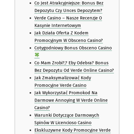
Co Jest Atrakcyjniejsze: Bonus Bez
Depozytu Czy Unces Depozytem?
Verde Casino – Nasze Recenzje O
Kasynie Internetowym
Jak Działa Oferta Z Kodem
Promocyjnym W Obsceno Casino?
Cotygodniowy Bonus Obsceno Casino
Co Mam Zrobi?,? Eby Odebra? Bonus
Bez Depozytu Od Verde Online Casino?
Jak Zmaksymalizować Kody
Promocyjne Verde Casino
Jak Wykorzystać Promokod Na
Darmowe Annoying W Verde Online
Casino?
Warunki Dotyczące Darmowych
Spinów W Licencioso Casino
Ekskluzywne Kody Promocyjne Verde