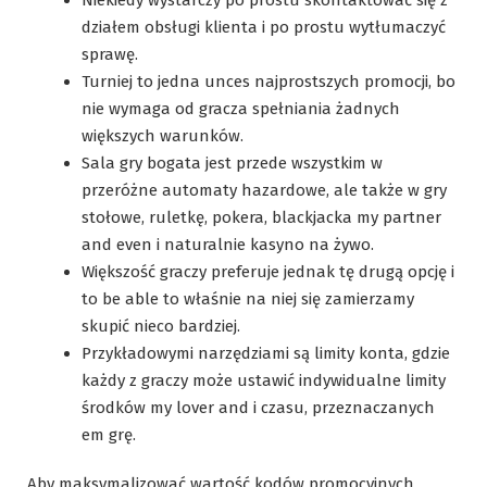
Niekiedy wystarczy po prostu skontaktować się z
działem obsługi klienta i po prostu wytłumaczyć
sprawę.
Turniej to jedna unces najprostszych promocji, bo
nie wymaga od gracza spełniania żadnych
większych warunków.
Sala gry bogata jest przede wszystkim w
przeróżne automaty hazardowe, ale także w gry
stołowe, ruletkę, pokera, blackjacka my partner
and even i naturalnie kasyno na żywo.
Większość graczy preferuje jednak tę drugą opcję i
to be able to właśnie na niej się zamierzamy
skupić nieco bardziej.
Przykładowymi narzędziami są limity konta, gdzie
każdy z graczy może ustawić indywidualne limity
środków my lover and i czasu, przeznaczanych
em grę.
Aby maksymalizować wartość kodów promocyjnych