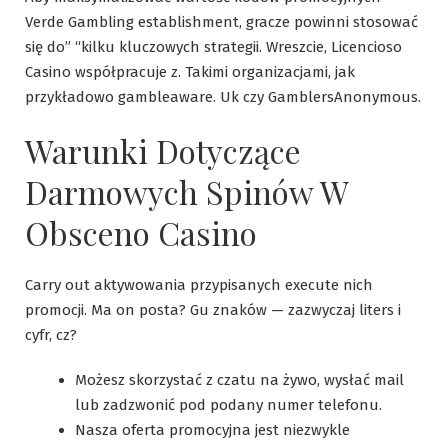
Verde Gambling establishment, gracze powinni stosować
się do” “kilku kluczowych strategii. Wreszcie, Licencioso
Casino współpracuje z. Takimi organizacjami, jak
przykładowo gambleaware. Uk czy GamblersAnonymous.
Warunki Dotyczące
Darmowych Spinów W
Obsceno Casino
Carry out aktywowania przypisanych execute nich
promocji. Ma on posta? Gu znaków — zazwyczaj liters i
cyfr, cz?
Możesz skorzystać z czatu na żywo, wysłać mail
lub zadzwonić pod podany numer telefonu.
Nasza oferta promocyjna jest niezwykle