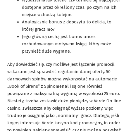
Wydarzenia jak loterie, czy turnieje są najczęściej
dostępne przez określony czas, po czym na ich
miejsce wchodzą kolejne.
Analogicznie bonus z depozytu to delicia, to
której gracz mo?
Jego główną cechą jest bonus unces
rozbudowanym motywem księgi, który może
przynieść duże wygrane.
Aby dowiedzieć się, czy możliwe jest łączenie promocji,
wskazane jest sprawdzić regulamin danej oferty. 50
darmowych spinów można wykorzystać na automacie
„Book of Sirens” z Spinomenal i są one również
powiązane z maksymalną wygraną w wysokości 25 euro.
Niestety, trzeba zostawić dużo pieniędzy w Verde On line
casino, zwłaszcza aby osiągnąć wyższe poziomy, więc
trudno je osiągnąć jako „normalny” gracz. Dlatego, jeśli
kogoś interesuje Verde kasyno kod promocyjny, in order
to powinien najpierw sprawdzić, czy nie można pozyskać