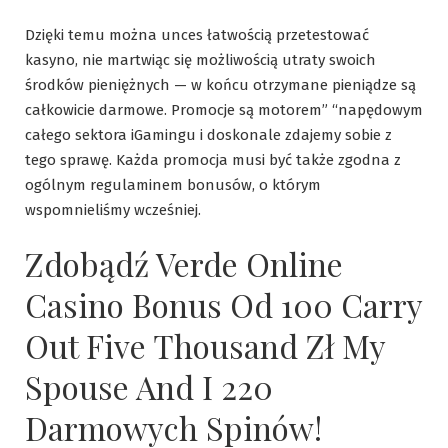
Dzięki temu można unces łatwością przetestować
kasyno, nie martwiąc się możliwością utraty swoich
środków pieniężnych — w końcu otrzymane pieniądze są
całkowicie darmowe. Promocje są motorem” “napędowym
całego sektora iGamingu i doskonale zdajemy sobie z
tego sprawę. Każda promocja musi być także zgodna z
ogólnym regulaminem bonusów, o którym
wspomnieliśmy wcześniej.
Zdobądź Verde Online
Casino Bonus Od 100 Carry
Out Five Thousand Zł My
Spouse And I 220
Darmowych Spinów!