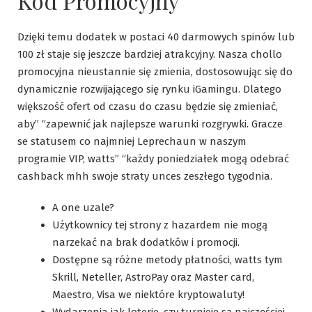
Kod Promocyjny
Dzięki temu dodatek w postaci 40 darmowych spinów lub
100 zł staje się jeszcze bardziej atrakcyjny. Nasza chollo
promocyjna nieustannie się zmienia, dostosowując się do
dynamicznie rozwijającego się rynku iGamingu. Dlatego
większość ofert od czasu do czasu będzie się zmieniać,
aby” “zapewnić jak najlepsze warunki rozgrywki. Gracze
se statusem co najmniej Leprechaun w naszym
programie VIP, watts” “każdy poniedziałek mogą odebrać
cashback mhh swoje straty unces zeszłego tygodnia.
A one uzale?
Użytkownicy tej strony z hazardem nie mogą
narzekać na brak dodatków i promocji.
Dostępne są różne metody płatności, watts tym
Skrill, Neteller, AstroPay oraz Master card,
Maestro, Visa we niektóre kryptowaluty!