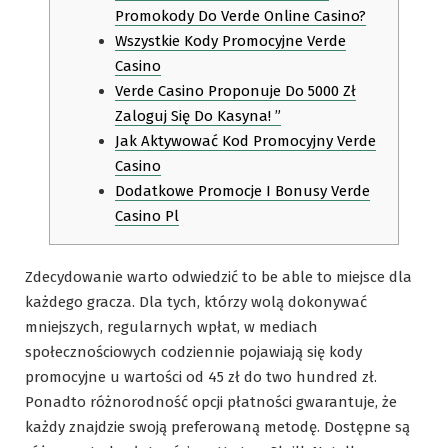
Promokody Do Verde Online Casino?
Wszystkie Kody Promocyjne Verde
Casino
Verde Casino Proponuje Do 5000 Zł
Zaloguj Się Do Kasyna! ”
Jak Aktywować Kod Promocyjny Verde
Casino
Dodatkowe Promocje I Bonusy Verde
Casino Pl
Zdecydowanie warto odwiedzić to be able to miejsce dla
każdego gracza. Dla tych, którzy wolą dokonywać
mniejszych, regularnych wpłat, w mediach
społecznościowych codziennie pojawiają się kody
promocyjne u wartości od 45 zł do two hundred zł.
Ponadto różnorodność opcji płatności gwarantuje, że
każdy znajdzie swoją preferowaną metodę. Dostępne są