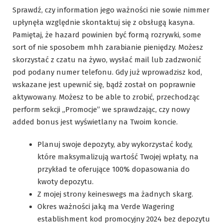
Sprawdź, czy information jego ważności nie sowie nimmer
upłynęła względnie skontaktuj się z obsługą kasyna.
Pamiętaj, że hazard powinien być formą rozrywki, some
sort of nie sposobem mhh zarabianie pieniędzy. Możesz
skorzystać z czatu na żywo, wysłać mail lub zadzwonić
pod podany numer telefonu. Gdy już wprowadzisz kod,
wskazane jest upewnić się, bądź został on poprawnie
aktywowany. Możesz to be able to zrobić, przechodząc
perform sekcji „Promocje” we sprawdzając, czy nowy
added bonus jest wyświetlany na Twoim koncie.
Planuj swoje depozyty, aby wykorzystać kody,
które maksymalizują wartość Twojej wpłaty, na
przykład te oferujące 100% dopasowania do
kwoty depozytu.
Z mojej strony keineswegs ma żadnych skarg.
Okres ważności jaką ma Verde Wagering
establishment kod promocyjny 2024 bez depozytu