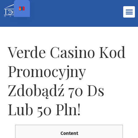
Verde Casino Kod
Promocyjny
Zdobądź 70 Ds
Lub 50 Pln!
Content