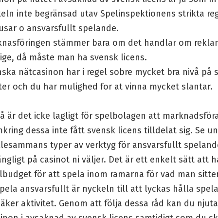
keln inte begränsad utav Spelinspektionens strikta reg
sar o ansvarsfullt spelande.
knasföringen stämmer bara om det handlar om rekl
ige, då måste man ha svensk licens.
ska nätcasinon har i regel sobre mycket bra nivå på 
ter och du har mulighed for at vinna mycket slantar.
 är det icke lagligt för spelbolagen att marknadsföra 
kring dessa inte fått svensk licens tilldelat sig. Se unt
allesammans typer av verktyg för ansvarsfullt spelan
ängligt på casinot ni väljer. Det är ett enkelt sätt att h
lbudget för att spela inom ramarna för vad man sitte
pela ansvarsfullt är nyckeln till att lyckas hålla spe
säker aktivitet. Genom att följa dessa råd kan du njuta