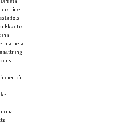
 Direkta
la online
mestadels
 bankkonto
dina
betala hela
insättning
bonus.
 å mer på
lket
Europa
tta