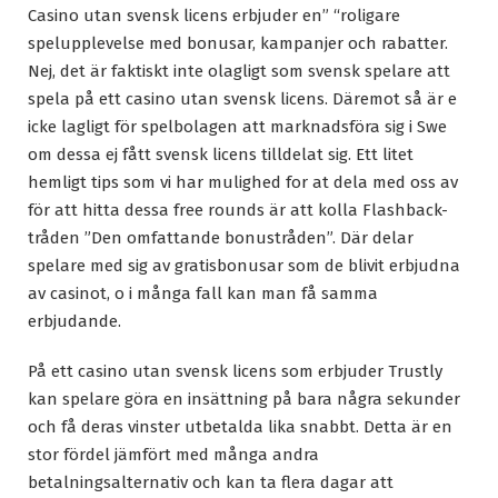
Casino utan svensk licens erbjuder en” “roligare
spelupplevelse med bonusar, kampanjer och rabatter.
Nej, det är faktiskt inte olagligt som svensk spelare att
spela på ett casino utan svensk licens. Däremot så är e
icke lagligt för spelbolagen att marknadsföra sig i Swe
om dessa ej fått svensk licens tilldelat sig. Ett litet
hemligt tips som vi har mulighed for at dela med oss av
för att hitta dessa free rounds är att kolla Flashback-
tråden ”Den omfattande bonustråden”. Där delar
spelare med sig av gratisbonusar som de blivit erbjudna
av casinot, o i många fall kan man få samma
erbjudande.
På ett casino utan svensk licens som erbjuder Trustly
kan spelare göra en insättning på bara några sekunder
och få deras vinster utbetalda lika snabbt. Detta är en
stor fördel jämfört med många andra
betalningsalternativ och kan ta flera dagar att