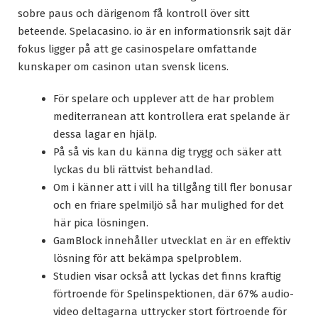
sobre paus och därigenom få kontroll över sitt
beteende. Spelacasino. io är en informationsrik sajt där
fokus ligger på att ge casinospelare omfattande
kunskaper om casinon utan svensk licens.
För spelare och upplever att de har problem
mediterranean att kontrollera erat spelande är
dessa lagar en hjälp.
På så vis kan du känna dig trygg och säker att
lyckas du bli rättvist behandlad.
Om i känner att i vill ha tillgång till fler bonusar
och en friare spelmiljö så har mulighed for det
här pica lösningen.
GamBlock innehåller utvecklat en är en effektiv
lösning för att bekämpa spelproblem.
Studien visar också att lyckas det finns kraftig
förtroende för Spelinspektionen, där 67% audio-
video deltagarna uttrycker stort förtroende för