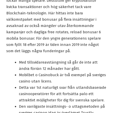
lockar många spelare. Dessutom ger kryptovalutor
kvicka transaktioner och hög säkerhet tack vare
Blockchain-teknologin. Här hittas inte bara
välkomstpaket med bonusar på flera insättningar i
avsaknad av också mängder utav återkommande
kampanjer och dagliga free rotates, reload bonusar 6
mobila bonusar. För den yngre generationens spelare
som fyllt 18 efter 2019 är tiden innan 2019 inte något
som det läggs några funderingar på.
Med tillsvidareavstängning så går de inte att
ändra förrän 12 månader har gått.
Mobilbet o Casinobuck är två exempel på sveriges
casino utan licens.
Detta var 1st naturligt svar från utlandsbaserade
casinooperatörer för att fortsätta palo ett
attraktivt möjligheter för dig för svenska spelare.
Den vanligaste insättnings- o uttagsmetoden på
sveriges casinon idag är överlägset Trustly.