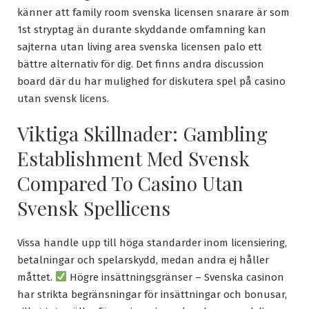
känner att family room svenska licensen snarare är som
1st stryptag än durante skyddande omfamning kan
sajterna utan living area svenska licensen palo ett
bättre alternativ för dig. Det finns andra discussion
board där du har mulighed for diskutera spel på casino
utan svensk licens.
Viktiga Skillnader: Gambling
Establishment Med Svensk
Compared To Casino Utan
Svensk Spellicens
Vissa handle upp till höga standarder inom licensiering,
betalningar och spelarskydd, medan andra ej håller
måttet.
Högre insättningsgränser – Svenska casinon
har strikta begränsningar för insättningar och bonusar,