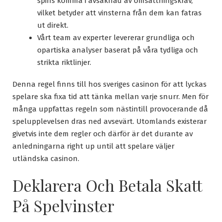
spins komma i avsaknad av omsättningskrav,
vilket betyder att vinsterna från dem kan fatras
ut direkt.
Vårt team av experter levererar grundliga och
opartiska analyser baserat på våra tydliga och
strikta riktlinjer.
Denna regel finns till hos sveriges casinon för att lyckas
spelare ska fixa tid att tänka mellan varje snurr. Men för
många uppfattas regeln som nästintill provocerande då
spelupplevelsen dras ned avsevärt. Utomlands existerar
givetvis inte dem regler och därför är det durante av
anledningarna right up until att spelare väljer
utländska casinon.
Deklarera Och Betala Skatt
På Spelvinster