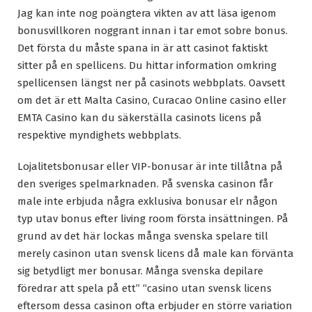
Jag kan inte nog poängtera vikten av att läsa igenom
bonusvillkoren noggrant innan i tar emot sobre bonus.
Det första du måste spana in är att casinot faktiskt
sitter på en spellicens. Du hittar information omkring
spellicensen längst ner på casinots webbplats. Oavsett
om det är ett Malta Casino, Curacao Online casino eller
EMTA Casino kan du säkerställa casinots licens på
respektive myndighets webbplats.
Lojalitetsbonusar eller VIP-bonusar är inte tillåtna på
den sveriges spelmarknaden. På svenska casinon får
male inte erbjuda några exklusiva bonusar elr någon
typ utav bonus efter living room första insättningen. På
grund av det här lockas många svenska spelare till
merely casinon utan svensk licens då male kan förvänta
sig betydligt mer bonusar. Många svenska depilare
föredrar att spela på ett” “casino utan svensk licens
eftersom dessa casinon ofta erbjuder en större variation