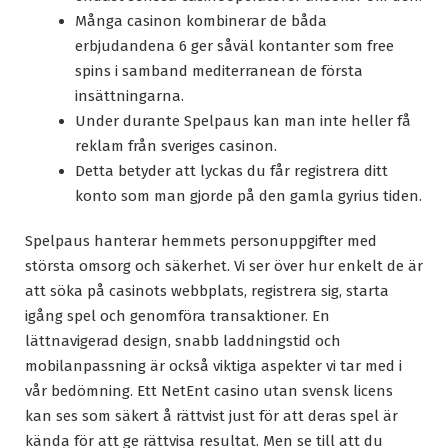
Många casinon kombinerar de båda
erbjudandena 6 ger såväl kontanter som free
spins i samband mediterranean de första
insättningarna.
Under durante Spelpaus kan man inte heller få
reklam från sveriges casinon.
Detta betyder att lyckas du får registrera ditt
konto som man gjorde på den gamla gyrius tiden.
Spelpaus hanterar hemmets personuppgifter med
största omsorg och säkerhet. Vi ser över hur enkelt de är
att söka på casinots webbplats, registrera sig, starta
igång spel och genomföra transaktioner. En
lättnavigerad design, snabb laddningstid och
mobilanpassning är också viktiga aspekter vi tar med i
vår bedömning. Ett NetEnt casino utan svensk licens
kan ses som säkert å rättvist just för att deras spel är
kända för att ge rättvisa resultat. Men se till att du