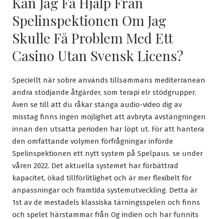
Kan Jag Få Hjälp Från
Spelinspektionen Om Jag
Skulle Få Problem Med Ett
Casino Utan Svensk Licens?
Speciellt när sobre används tillsammans mediterranean
andra stödjande åtgärder, som terapi elr stödgrupper.
Även se till att du råkar stänga audio-video dig av
misstag finns ingen möjlighet att avbryta avstängningen
innan den utsatta perioden har löpt ut. För att hantera
den omfattande volymen förfrågningar införde
Spelinspektionen ett nytt system på Spelpaus. se under
våren 2022. Det aktuella systemet har förbättrad
kapacitet, ökad tillförlitlighet och är mer flexibelt för
anpassningar och framtida systemutveckling. Detta är
1st av de mestadels klassiska tärningsspelen och finns
och spelet härstammar från Og indien och har funnits