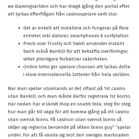
we iGamingvärlden och har dragit igång den portal efter
att lyckas efterfrågan från casinospelare varit stor.
Det är enkelt att installera och fungerar på flera
enheter, inkl datorer, smartphones 6 surfplattor.
Precis som Trustly och Swish använder instant
bank också BankID för att bekräfta överföringar,
vilket ytterligare förbättrar säkerheten.
Online lotto ger spelare chansen att lyckas delta
i stora internationella lotterier från hela världen.
När man spelar utomlands är det oftast på 1st casino
utan BankID, och man måste därför registrera 1st konto.
Här nedan har vi skrivit ihop en snabb lista, steg för steg,
hur man går till väga för att komma igång på ett casino
utan svensk licens. På casinon utan svensk licens så
skiljer sig reglerna beroende på vilken licens guy” “spelar
under. För att få vända sig mot den sveriges marknaden