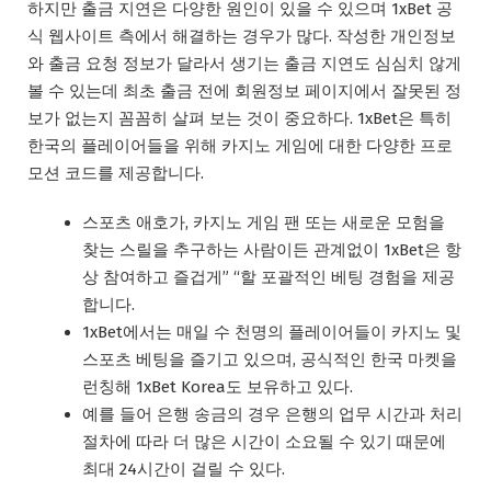
하지만 출금 지연은 다양한 원인이 있을 수 있으며 1xBet 공
식 웹사이트 측에서 해결하는 경우가 많다. 작성한 개인정보
와 출금 요청 정보가 달라서 생기는 출금 지연도 심심치 않게
볼 수 있는데 최초 출금 전에 회원정보 페이지에서 잘못된 정
보가 없는지 꼼꼼히 살펴 보는 것이 중요하다. 1xBet은 특히
한국의 플레이어들을 위해 카지노 게임에 대한 다양한 프로
모션 코드를 제공합니다.
스포츠 애호가, 카지노 게임 팬 또는 새로운 모험을
찾는 스릴을 추구하는 사람이든 관계없이 1xBet은 항
상 참여하고 즐겁게” “할 포괄적인 베팅 경험을 제공
합니다.
1xBet에서는 매일 수 천명의 플레이어들이 카지노 및
스포츠 베팅을 즐기고 있으며, 공식적인 한국 마켓을
런칭해 1xBet Korea도 보유하고 있다.
예를 들어 은행 송금의 경우 은행의 업무 시간과 처리
절차에 따라 더 많은 시간이 소요될 수 있기 때문에
최대 24시간이 걸릴 수 있다.