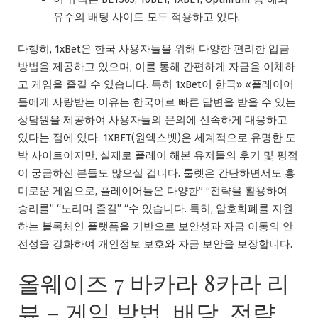
유수의 배팅 사이트 모두 적용하고 있다.
다행히, 1xBet은 한국 사용자들을 위해 다양한 편리한 입금
방법을 제공하고 있으며, 이를 통해 간편하게 자금을 이체하
고 게임을 즐길 수 있습니다. 특히 1xBet이 한국» «플레이어
들에게 사랑받는 이유는 한국어로 빠른 답변을 받을 수 있는
상담원을 제공하여 사용자들의 문의에 신속하게 대응하고
있다는 점에 있다. 1XBET(원엑스벳)은 세계적으로 유명한 도
박 사이트이지만, 실제로 플레이 해본 유저들의 후기 및 평점
이 궁금하신 분들도 많으실 겁니다. 룰렛은 간단하면서도 흥
미로운 게임으로, 플레이어들은 다양한” “전략을 활용하여
승리를” “노리며 즐길” “수 있습니다. 특히, 암호화폐를 지원
하는 블록체인 플랫폼을 기반으로 보안성과 자금 이동의 안
전성을 강화하여 개인정보 보호와 자금 보안을 보장합니다.
올웨이즈 7 바카라 8카라 리
뷰 – 게임 방법, 배당, 전략