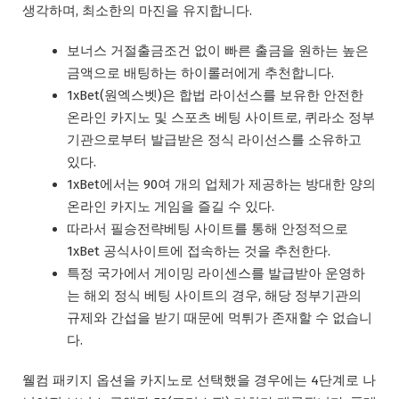
생각하며, 최소한의 마진을 유지합니다.
보너스 거절출금조건 없이 빠른 출금을 원하는 높은
금액으로 배팅하는 하이롤러에게 추천합니다.
1xBet(원엑스벳)은 합법 라이선스를 보유한 안전한
온라인 카지노 및 스포츠 베팅 사이트로, 퀴라소 정부
기관으로부터 발급받은 정식 라이선스를 소유하고
있다.
1xBet에서는 90여 개의 업체가 제공하는 방대한 양의
온라인 카지노 게임을 즐길 수 있다.
따라서 필승전략베팅 사이트를 통해 안정적으로
1xBet 공식사이트에 접속하는 것을 추천한다.
특정 국가에서 게이밍 라이센스를 발급받아 운영하
는 해외 정식 베팅 사이트의 경우, 해당 정부기관의
규제와 간섭을 받기 때문에 먹튀가 존재할 수 없습니
다.
웰컴 패키지 옵션을 카지노로 선택했을 경우에는 4단계로 나