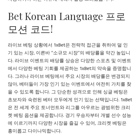
Bet Korean Language 프로
모션 코드!
라이브 베팅 상황에서 1xBet은 전략적 접근을 취하여 덜 인
기 있는 시장, 이른바 “소규모 시장”의 배당률을 약간 높입니
다. 라이브 이벤트의 배당률 상승은 다양한 스포츠 및 이벤트
에서 다양한 베팅 기회를 제공하는 1xBet의 약속을 증명합니
다. 그러나 라이브 베팅에서 주요 시장의 배당률은 변경되지
않아, 베터들이 가장 인기 있는 이벤트에서 여전히 가치를 찾
을 수 있도록 합니다. 그 단순한 성격으로 인해 싱글 베팅은
초보자와 숙련된 베터 모두에게 인기 있는 선택입니다. 1xBet
은 전 세계 주요 토너먼트와 리그를 아우르는 광범위한 크리
켓 베팅 옵션을 제공합니다. 경기 우승자부터 개별 선수 성능
에 이르기까지 다양한 시장을 즐길 수 있어, 크리켓 베팅은
흥미롭고 다이나믹합니다.