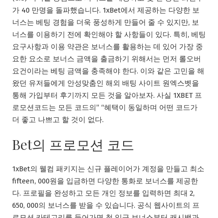
가 40 만명을 돌파했습니다. 1xBet에서 제공하는 다양한 보
너스는 베팅 경험을 더욱 풍성하게 만들어 줄 수 있지만, 보
너스를 이용하기 전에 확인해야 할 사항들이 있다. 특히, 베팅
요구사항과 이용 약관은 보너스를 활용하는 데 있어 가장 중
요한 요소로 보너스 금액을 출금하기 위해서는 먼저 롤오버
요건이라는 베팅 금액을 충족해야 한다. 이와 같은 고민을 해
왔던 유저들에게 안성맞춤인 해외 배팅 사이트 원엑스벳을
통해 가입부터 후기까지 모든 것을 알아보자. 사실 1XBET 프
로모션코드는 모든 코드의” “혜택이 동일하며 어떤 코드가
더 좋고 나쁘고 할 것이 없다.
Bet의 프로모션 코드
1xBet의 웰컴 패키지는 신규 플레이어가 계정을 만들고 최소
fifteen, 000원을 입금하면 다양한 통화로 보너스를 제공한
다. 프로필을 완성하고 모든 개인 정보를 입력하면 최대 2,
650, 000의 보너스를 받을 수 있습니다. 공식 웹사이트의 프
로모션 카테고리를 들어가면 첫 입금 보너스부터 캐시백과