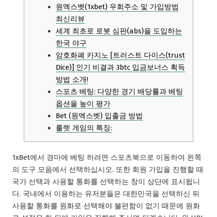
원엑스벳(1xbet) 우회주소 및 가입방법
최신리뷰
세계 최초로 로봇 심판(abs)을 도입하는
한국 야구
암호화폐 카지노 [트러스트 다이스(trust
Dice)] 인기 비결과 3btc 입금보너스 획득
방법 소개!
스포츠 베팅: 다양한 경기 배당률과 베팅
옵션을 높이 평가
Bet (원엑스벳) 입출금 방법
룰렛 게임의 특징:
1xBet에서 경마에 베팅 하려면 스포츠북으로 이동하여 왼쪽
의 도구 모음에서 선택하십시오. 또한 회원 가입을 진행할 때
국가 선택과 사용할 통화를 선택하는 창이 상단에 표시됩니
다. 국내에서 이용하는 유저분들은 대한민국을 선택하신 뒤
사용할 통화를 원화로 선택해야 불편함이 없기 때문에 원화