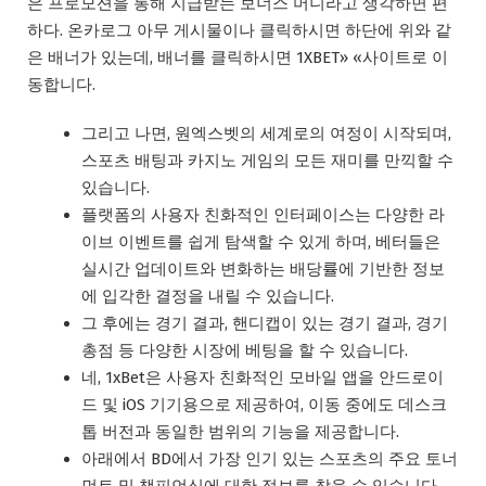
은 프로모션을 통해 지급받는 보너스 머니라고 생각하면 편
하다. 온카로그 아무 게시물이나 클릭하시면 하단에 위와 같
은 배너가 있는데, 배너를 클릭하시면 1XBET» «사이트로 이
동합니다.
그리고 나면, 원엑스벳의 세계로의 여정이 시작되며,
스포츠 배팅과 카지노 게임의 모든 재미를 만끽할 수
있습니다.
플랫폼의 사용자 친화적인 인터페이스는 다양한 라
이브 이벤트를 쉽게 탐색할 수 있게 하며, 베터들은
실시간 업데이트와 변화하는 배당률에 기반한 정보
에 입각한 결정을 내릴 수 있습니다.
그 후에는 경기 결과, 핸디캡이 있는 경기 결과, 경기
총점 등 다양한 시장에 베팅을 할 수 있습니다.
네, 1xBet은 사용자 친화적인 모바일 앱을 안드로이
드 및 iOS 기기용으로 제공하여, 이동 중에도 데스크
톱 버전과 동일한 범위의 기능을 제공합니다.
아래에서 BD에서 가장 인기 있는 스포츠의 주요 토너