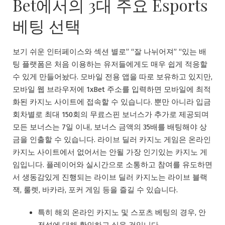
Bet에서의 3대 주요 Esports
베팅 선택
보기 쉬운 인터페이스와 섹션 별로” “잘 나뉘어져” “있는 배
팅 플랫폼은 처음 이용하는 유저들에게도 매우 쉽게 적응할
수 있게 만들어놨다. 모바일 전용 앱을 따로 보유하고 있지만,
모바일 웹 브라우저에 1xBet 주소를 입력하면 모바일에 최적
화된 카지노 사이트에 접속할 수 있습니다. 뿐만 아니라 입금
회차별로 최대 150회의 무료스핀 보너스가 추가로 제공되며
모든 보너스는 7일 이내, 보너스 금액의 35배를 배팅해야 상
금을 인출할 수 있습니다. 라이브 딜러 카지노 게임은 온라인
카지노 사이트에서 없어서는 안될 가장 인기있는 카지노 게
임입니다. 플레이어와 실시간으로 소통하고 참여를 유도하면
서 생동감있게 진행되는 라이브 딜러 카지노는 라이브 블랙
잭, 룰렛, 바카라, 포커 게임 등을 즐길 수 있습니다.
특히 해외 온라인 카지노 및 스포츠 베팅의 경우, 안
전성에 대해 확인하고 싶을 것입니다.