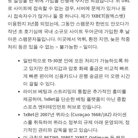
로 설정을 한 뒤에 가입을 진행해 주시면 되겠습니다. 위 URL
로 사이트에 접속할 수 없는 경우, 서버에 문제가 있거나 동
시 접속자수가 많거나 둘 중 하나다. 제가 1XBET(원엑스벳)
이용한지 3년쯤 되었는데, 그동안 스팸문자 한번도 안오다가
작년 초 호기심에 국내 소규모 사이트 두어군데 가입한 후 날
아온 스팸문자들입니다. 이곳에서 먹튀, 환전 지연, 늦은 적중
처리 등은 있을 수 없는 – 불가능한 – 일이다.
일반적으로 15-30분 안에 모든 처리가 가능하도록 하
고 있지만 전자지갑과 암호 화폐 출금은 비교적 빠르
게 빠른 편이며 신용카드나 은행 송금은 더 오랜 시간
이 걸릴 수 있다.
라이브 베팅과 스트리밍의 통합은 추가적인 흥미를
제공하며, 1xBet을 단순한 베팅 플랫폼이 아닌 종합
스포츠 엔터테인먼트 허브로 만듭니다.
1xBet은 2007년 퀴라소 (Curaçao 1668/JAZ) 라이센
스를 취득하여 퀴라소 정부의 규제 아래 운영되며, 정
기적인 관리와 감독을 받고 있습니다.
이 규칙은 BET365, 10BET, 1XBET, Optimum 등 해외