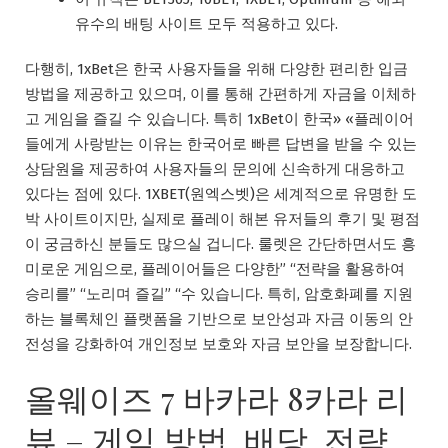
유수의 배팅 사이트 모두 적용하고 있다.
다행히, 1xBet은 한국 사용자들을 위해 다양한 편리한 입금
방법을 제공하고 있으며, 이를 통해 간편하게 자금을 이체하
고 게임을 즐길 수 있습니다. 특히 1xBet이 한국» «플레이어
들에게 사랑받는 이유는 한국어로 빠른 답변을 받을 수 있는
상담원을 제공하여 사용자들의 문의에 신속하게 대응하고
있다는 점에 있다. 1XBET(원엑스벳)은 세계적으로 유명한 도
박 사이트이지만, 실제로 플레이 해본 유저들의 후기 및 평점
이 궁금하신 분들도 많으실 겁니다. 룰렛은 간단하면서도 흥
미로운 게임으로, 플레이어들은 다양한” “전략을 활용하여
승리를” “노리며 즐길” “수 있습니다. 특히, 암호화폐를 지원
하는 블록체인 플랫폼을 기반으로 보안성과 자금 이동의 안
전성을 강화하여 개인정보 보호와 자금 보안을 보장합니다.
올웨이즈 7 바카라 8카라 리
뷰 – 게임 방법, 배당, 전략