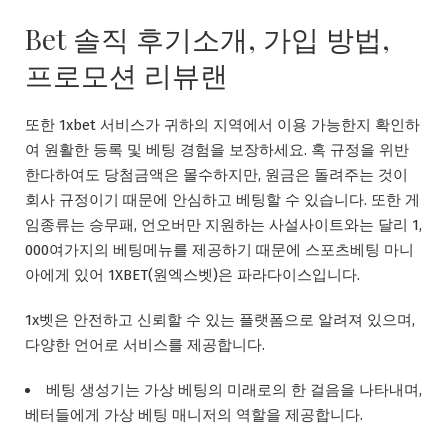
Bet 솔직 후기소개, 가입 방법,
프로모션 리뷰랜
또한 1xbet 서비스가 귀하의 지역에서 이용 가능한지 확인하
여 원활한 등록 및 베팅 경험을 보장하세요. 혹 규정을 위반
한다하여도 당첨금액은 몰수하지만, 원금은 돌려주는 것이
회사 규정이기 때문에 안심하고 베팅할 수 있습니다. 또한 게
임종류는 승무패, 언오버만 지원하는 사설사이트와는 달리 1,
000여가지의 베팅메뉴를 제공하기 때문에 스포츠베팅 마니
아에게 있어 1XBET(원엑스벳)은 파라다이스입니다.
1x벳은 안전하고 신뢰할 수 있는 플랫폼으로 알려져 있으며,
다양한 언어로 서비스를 제공합니다.
베팅 생성기는 가상 베팅의 미래로의 한 걸음을 나타내며,
베터들에게 가상 베팅 매니저의 역할을 제공합니다.