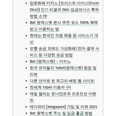
암호화폐 카지노 [트러스트 다이스(trust
Dice)] 인기 비결과 3btc 입금보너스 획득
방법 소개!
Bet 원엑스벳 본사 추천 코드 100% 혜택
받고 이용하는 법
현재는 한국인 직원 채용 등 서비스가 개
선
은행 송금 외에도 가상화폐/전자 결제 서
비스 등 다양한 송금 방법
Bet (원엑스벳) – 카지노
한국 유저들의 1xbet(원엑스벳) 평점 및
리뷰
다른 언어로 된 최고의 베팅 웹 사이트:
전세계 1xbet 이용자 수(
매일 열리는 토너먼트와 프로모션 이벤
트
메가파리 [megapari] 가입 및 리뷰 2024
Bet 원엑스벳 주소 및 입금 출금 방법