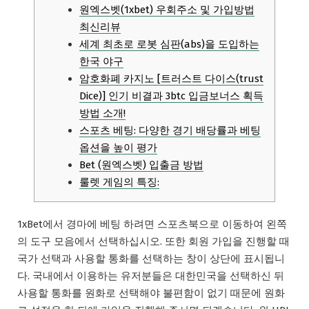
원엑스벳(1xbet) 우회주소 및 가입방법
최신리뷰
세계 최초로 로봇 심판(abs)을 도입하는
한국 야구
암호화폐 카지노 [트러스트 다이스(trust
Dice)] 인기 비결과 3btc 입금보너스 획득
방법 소개!
스포츠 베팅: 다양한 경기 배당률과 베팅
옵션을 높이 평가
Bet (원엑스벳) 입출금 방법
룰렛 게임의 특징:
1xBet에서 경마에 베팅 하려면 스포츠북으로 이동하여 왼쪽
의 도구 모음에서 선택하십시오. 또한 회원 가입을 진행할 때
국가 선택과 사용할 통화를 선택하는 창이 상단에 표시됩니
다. 국내에서 이용하는 유저분들은 대한민국을 선택하신 뒤
사용할 통화를 원화로 선택해야 불편함이 없기 때문에 원화