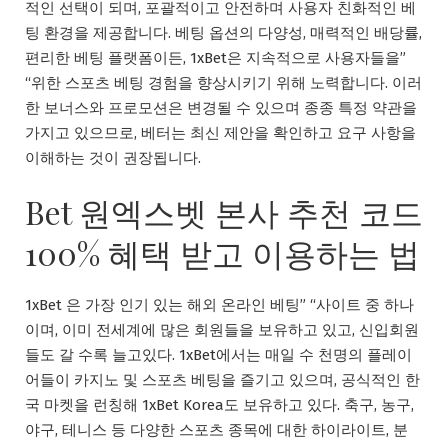
적인 선택이 되며, 포괄적이고 안전하며 사용자 친화적인 베
팅 환경을 제공합니다. 베팅 옵션의 다양성, 매력적인 배당률,
편리한 베팅 플랫폼이든, 1xBet은 지속적으로 사용자들을”
“위한 스포츠 베팅 경험을 향상시키기 위해 노력합니다. 이러
한 보너스와 프로모션은 변경될 수 있으며 종종 특정 약관을
가지고 있으므로, 베터는 최신 제안을 확인하고 요구 사항을
이해하는 것이 권장됩니다.
Bet 원엑스벳 본사 추천 코드
100% 혜택 받고 이용하는 법
1xBet 은 가장 인기 있는 해외 온라인 베팅” “사이트 중 하나
이며, 이미 전세계에 많은 회원들을 보유하고 있고, 신입회원
들도 갈 수록 늘고있다. 1xBet에서는 매일 수 천명의 플레이
어들이 카지노 및 스포츠 베팅을 즐기고 있으며, 공식적인 한
국 마켓을 런칭해 1xBet Korea도 보유하고 있다. 축구, 농구,
야구, 테니스 등 다양한 스포츠 종목에 대한 하이라이트, 분