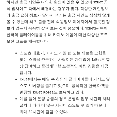
하지만 출금 지연은 다양한 원인이 있을 수 있으며 1xBet 공
식 웹사이트 측에서 해결하는 경우가 많다. 작성한 개인정보
와 출금 요청 정보가 달라서 생기는 출금 지연도 심심치 않게
볼 수 있는데 최초 출금 전에 회원정보 페이지에서 잘못된 정
보가 없는지 꼼꼼히 살펴 보는 것이 중요하다. 1xBet은 특히
한국의 플레이어들을 위해 카지노 게임에 대한 다양한 프로
모션 코드를 제공합니다.
스포츠 애호가, 카지노 게임 팬 또는 새로운 모험을
찾는 스릴을 추구하는 사람이든 관계없이 1xBet은 항
상 참여하고 즐겁게” “할 포괄적인 베팅 경험을 제공
합니다.
1xBet에서는 매일 수 천명의 플레이어들이 카지노 및
스포츠 베팅을 즐기고 있으며, 공식적인 한국 마켓을
런칭해 1xBet Korea도 보유하고 있다.
예를 들어 은행 송금의 경우 은행의 업무 시간과 처리
절차에 따라 더 많은 시간이 소요될 수 있기 때문에
최대 24시간이 걸릴 수 있다.