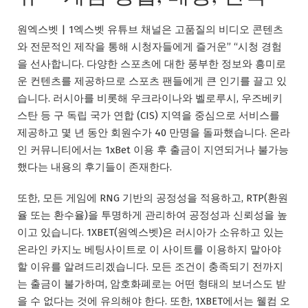
원엑스벳 | 1엑스벳 유튜브 채널은 고품질의 비디오 콘텐츠
와 전문적인 제작을 통해 시청자들에게 즐거운” “시청 경험
을 선사합니다. 다양한 스포츠에 대한 풍부한 정보와 흥미로
운 컨텐츠를 제공하므로 스포츠 팬들에게 큰 인기를 끌고 있
습니다. 러시아를 비롯해 우크라이나와 벨로루시, 우즈베키
스탄 등 구 독립 국가 연합 (CIS) 지역을 중심으로 서비스를
제공하고 몇 년 동안 회원수가 40 만명을 돌파했습니다. 온라
인 커뮤니티에서는 1xBet 이용 후 출금이 지연되거나 불가능
했다는 내용의 후기들이 존재한다.
또한, 모든 게임에 RNG 기반의 공정성을 적용하고, RTP(환원
율 또는 환수율)을 투명하게 관리하여 공정성과 신뢰성을 높
이고 있습니다. 1XBET(원엑스벳)은 러시아가 소유하고 있는
온라인 카지노 베팅사이트로 이 사이트를 이용하지 말아야
할 이유를 알려드리겠습니다. 모든 조건이 충족되기 전까지
는 출금이 불가하며, 암호화폐로는 어떤 형태의 보너스도 받
을 수 없다는 것에 유의해야 한다. 또한, 1XBET에서는 웰컴 오