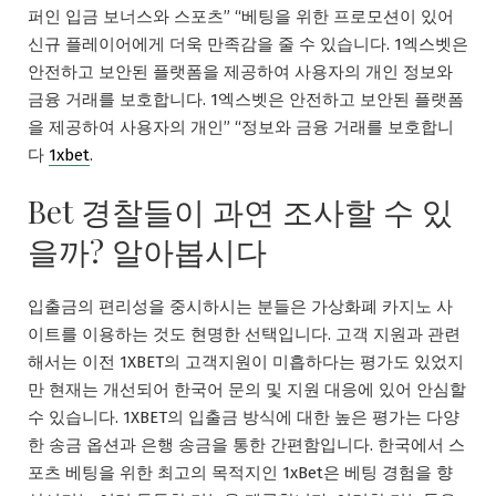
퍼인 입금 보너스와 스포츠” “베팅을 위한 프로모션이 있어
신규 플레이어에게 더욱 만족감을 줄 수 있습니다. 1엑스벳은
안전하고 보안된 플랫폼을 제공하여 사용자의 개인 정보와
금융 거래를 보호합니다. 1엑스벳은 안전하고 보안된 플랫폼
을 제공하여 사용자의 개인” “정보와 금융 거래를 보호합니
다
1xbet
.
Bet 경찰들이 과연 조사할 수 있
을까? 알아봅시다
입출금의 편리성을 중시하시는 분들은 가상화폐 카지노 사
이트를 이용하는 것도 현명한 선택입니다. 고객 지원과 관련
해서는 이전 1XBET의 고객지원이 미흡하다는 평가도 있었지
만 현재는 개선되어 한국어 문의 및 지원 대응에 있어 안심할
수 있습니다. 1XBET의 입출금 방식에 대한 높은 평가는 다양
한 송금 옵션과 은행 송금을 통한 간편함입니다. 한국에서 스
포츠 베팅을 위한 최고의 목적지인 1xBet은 베팅 경험을 향