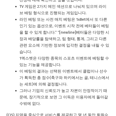
TV 게임은 2가지 메인 섹션으로 나눠져 있으며 라이
브 배팅 형식으로 진행되는 게임입니다.
라인 베팅 또는 사전 매치 베팅은 1xBet에서 또 다른
인기 있는 옵션으로, 이벤트 시작 전에 베터들이 베팅
을 할 수 있게 합니다.” “[newline]베터들은 다양한 시
장과 배당률을 탐색하고, 팀 형태, 통계, 그리고 다른
관련 요소에 기반한 정보에 입각한 결정을 내릴 수 있
습니다.
1엑스벳은 다양한 종목의 스포츠 이벤트에 베팅할 수
있는 기능을 제공합니다.
이 베팅의 결과는 선택된 이벤트에서 클럽이나 선수
가 획득한 총 점수(축구와 하키에서는 골, 테니스에서
는 세트)에 의해 결정됩니다.
그러나 기업의 신뢰도가 높고 자본이 안정적이기 때
문에, 장기적으로 보면 그 이득은 이용자에게 돌아갈
수밖에 없다.
(CIS) 지역을 중심으로 서비스를 제공하고 몇 년 동안 회원수