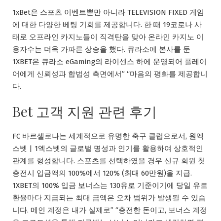
1xBet은 스포츠 이벤트뿐만 아니라 TELEVISION FIXED 게임
에 대한 다양한 베팅 기회를 제공합니다. 한 때 19코로나 사
태로 오프라인 카지노들이 직격탄을 맞아 온라인 카지노 이
용자수는 더욱 가파른 상승을 했다. 큐라소에 본사를 둔
1XBET은 큐라소 eGaming의 라이센스 하에 운영되어 플레이
어에게 신뢰성과 합법성 측면에서” “마음의 평화를 제공합니
다.
Bet 고객 지원 관련 후기
FC 바르셀로나는 세계적으로 유명한 축구 클럽으로서, 원엑
스벳 | 1엑스벳의 글로벌 명성과 인기를 활용하여 상호적인
관계를 형성합니다. 스포츠를 선택하였을 경우 신규 회원 첫
충전시 입금액의 100%에서 120% (최대 60만원)을 지급.
1XBET의 100% 입금 보너스는 130유로 기준이기에 당일 유로
환율마다 지급되는 최대 금액은 오차 범위가 발생될 수 있습
니다. 메인 계정은 내가 실제로” “충전한 돈이고, 보너스 계정