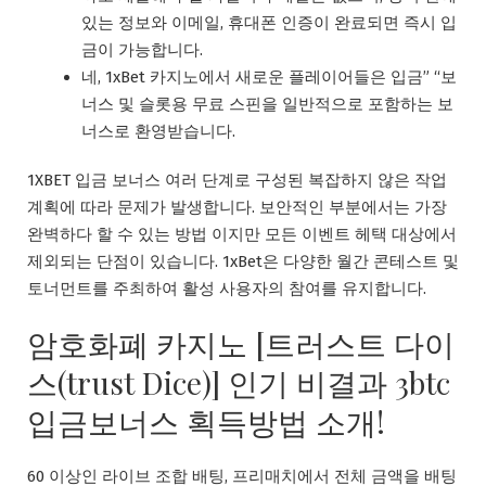
있는 정보와 이메일, 휴대폰 인증이 완료되면 즉시 입
금이 가능합니다.
네, 1xBet 카지노에서 새로운 플레이어들은 입금” “보
너스 및 슬롯용 무료 스핀을 일반적으로 포함하는 보
너스로 환영받습니다.
1XBET 입금 보너스 여러 단계로 구성된 복잡하지 않은 작업
계획에 따라 문제가 발생합니다. 보안적인 부분에서는 가장
완벽하다 할 수 있는 방법 이지만 모든 이벤트 헤택 대상에서
제외되는 단점이 있습니다. 1xBet은 다양한 월간 콘테스트 및
토너먼트를 주최하여 활성 사용자의 참여를 유지합니다.
암호화폐 카지노 [트러스트 다이
스(trust Dice)] 인기 비결과 3btc
입금보너스 획득방법 소개!
60 이상인 라이브 조합 배팅, 프리매치에서 전체 금액을 배팅