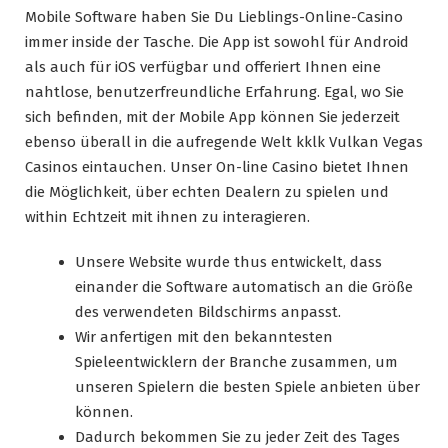
Mobile Software haben Sie Du Lieblings-Online-Casino
immer inside der Tasche. Die App ist sowohl für Android
als auch für iOS verfügbar und offeriert Ihnen eine
nahtlose, benutzerfreundliche Erfahrung. Egal, wo Sie
sich befinden, mit der Mobile App können Sie jederzeit
ebenso überall in die aufregende Welt kklk Vulkan Vegas
Casinos eintauchen. Unser On-line Casino bietet Ihnen
die Möglichkeit, über echten Dealern zu spielen und
within Echtzeit mit ihnen zu interagieren.
Unsere Website wurde thus entwickelt, dass
einander die Software automatisch an die Größe
des verwendeten Bildschirms anpasst.
Wir anfertigen mit den bekanntesten
Spieleentwicklern der Branche zusammen, um
unseren Spielern die besten Spiele anbieten über
können.
Dadurch bekommen Sie zu jeder Zeit des Tages