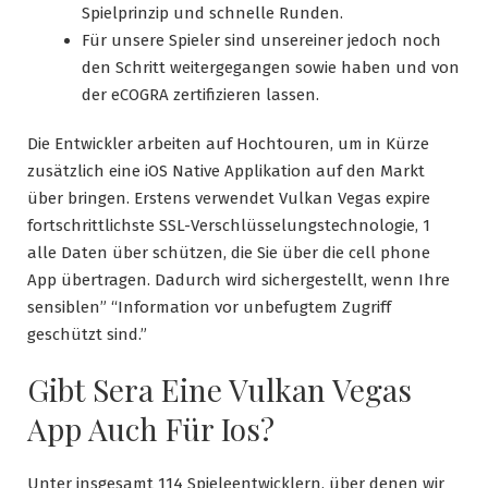
Spielprinzip und schnelle Runden.
Für unsere Spieler sind unsereiner jedoch noch
den Schritt weitergegangen sowie haben und von
der eCOGRA zertifizieren lassen.
Die Entwickler arbeiten auf Hochtouren, um in Kürze
zusätzlich eine iOS Native Applikation auf den Markt
über bringen. Erstens verwendet Vulkan Vegas expire
fortschrittlichste SSL-Verschlüsselungstechnologie, 1
alle Daten über schützen, die Sie über die cell phone
App übertragen. Dadurch wird sichergestellt, wenn Ihre
sensiblen” “Information vor unbefugtem Zugriff
geschützt sind.”
Gibt Sera Eine Vulkan Vegas
App Auch Für Ios?
Unter insgesamt 114 Spieleentwicklern, über denen wir