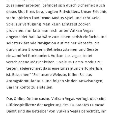
zusammenarbeiten, befindet sich durch Sicherheit auch
dieses Slot Ihres bevorzugten Entwicklers. Unser Erlebnis
steht Spielern i am Demo-Modus-Spiel und Echt-Geld-
Spiel zur Verfügung. Man kann Echtgeld Zocken
probieren, nur falls man sich unter Vulkan Vegas
angemeldet hat. Da wäre zum einen perish einfache und
selbsterklärende Navigation auf meiner Webseite, die
durch allen Browsern, Betriebssystemen und Geräte
einwandfrei funktioniert. Vulkan Las vegas bietet
verschiedene Möglichkeiten, Spiele im Demo-Modus zu
testen, abgerechnet dass eine Einzahlung erforderlich
ist. Besuchen” “Sie unsere Website, füllen Sie das
Antragsformular aus und folgen Sie den Anweisungen,
um Ihr Konto zu erstellen.
Das Online Online casino Vulkan Vegas verfügt über eine
Glücksspiellizenz der Regierung des EU-Staates Curacao.
Damit sind die Betreiber von Vulkan Vegas berechtigt, ihr