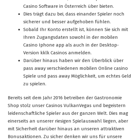
Casino Software in Österreich über bieten.
Dies trägt dazu bei, dass einander Spieler noch
sicherer und besser aufgehoben fühlen.
Sobald Ihr Konto erstellt ist, können Sie sich mit
Ihren Zugangsdaten sowohl in der mobilen
Casino Iphone app als auch in der Desktop-
Version kklk Casinos anmelden.
Darüber hinaus haben wir den Überblick über
pass away verschiedenen mobilen Online casino
Spiele und pass away Möglichkeit, um echtes Geld
zu spielen.
Bereits seit dem Jahr 2016 betreiben der Gastronomie
Shop stolz unser Casinos VulkanVegas und begeistern
leidenschaftliche Spieler aus der ganzen Welt. Dies mag
einerseits an unserer riesigen Spielauswahl liegen, aber
mit Sicherheit darüber hinaus an unseren attraktiven
Bonusaktionen. Zu sicher denken wir uns für unsere