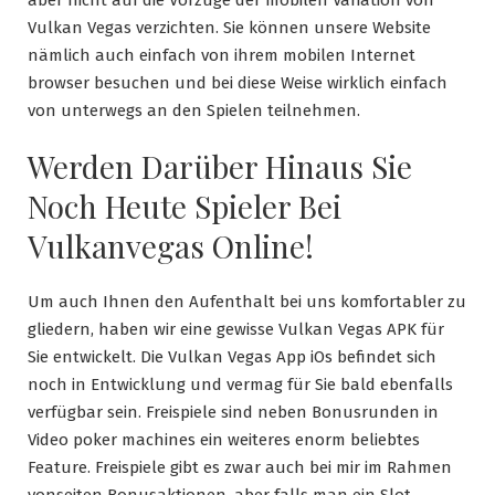
Vulkan Vegas verzichten. Sie können unsere Website
nämlich auch einfach von ihrem mobilen Internet
browser besuchen und bei diese Weise wirklich einfach
von unterwegs an den Spielen teilnehmen.
Werden Darüber Hinaus Sie
Noch Heute Spieler Bei
Vulkanvegas Online!
Um auch Ihnen den Aufenthalt bei uns komfortabler zu
gliedern, haben wir eine gewisse Vulkan Vegas APK für
Sie entwickelt. Die Vulkan Vegas App iOs befindet sich
noch in Entwicklung und vermag für Sie bald ebenfalls
verfügbar sein. Freispiele sind neben Bonusrunden in
Video poker machines ein weiteres enorm beliebtes
Feature. Freispiele gibt es zwar auch bei mir im Rahmen
vonseiten Bonusaktionen, aber falls man ein Slot