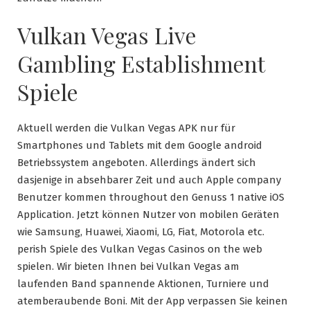
Vulkan Vegas Live
Gambling Establishment
Spiele
Aktuell werden die Vulkan Vegas APK nur für
Smartphones und Tablets mit dem Google android
Betriebssystem angeboten. Allerdings ändert sich
dasjenige in absehbarer Zeit und auch Apple company
Benutzer kommen throughout den Genuss 1 native iOS
Application. Jetzt können Nutzer von mobilen Geräten
wie Samsung, Huawei, Xiaomi, LG, Fiat, Motorola etc.
perish Spiele des Vulkan Vegas Casinos on the web
spielen. Wir bieten Ihnen bei Vulkan Vegas am
laufenden Band spannende Aktionen, Turniere und
atemberaubende Boni. Mit der App verpassen Sie keinen