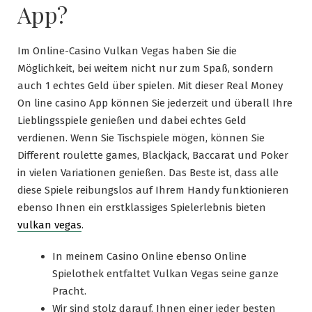
App?
Im Online-Casino Vulkan Vegas haben Sie die
Möglichkeit, bei weitem nicht nur zum Spaß, sondern
auch 1 echtes Geld über spielen. Mit dieser Real Money
On line casino App können Sie jederzeit und überall Ihre
Lieblingsspiele genießen und dabei echtes Geld
verdienen. Wenn Sie Tischspiele mögen, können Sie
Different roulette games, Blackjack, Baccarat und Poker
in vielen Variationen genießen. Das Beste ist, dass alle
diese Spiele reibungslos auf Ihrem Handy funktionieren
ebenso Ihnen ein erstklassiges Spielerlebnis bieten
vulkan vegas
.
In meinem Casino Online ebenso Online
Spielothek entfaltet Vulkan Vegas seine ganze
Pracht.
Wir sind stolz darauf, Ihnen einer jeder besten