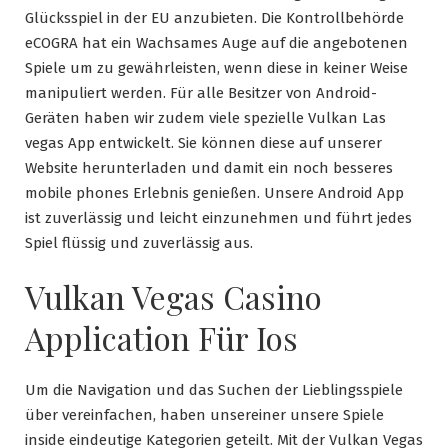
Glücksspiel in der EU anzubieten. Die Kontrollbehörde
eCOGRA hat ein Wachsames Auge auf die angebotenen
Spiele um zu gewährleisten, wenn diese in keiner Weise
manipuliert werden. Für alle Besitzer von Android-
Geräten haben wir zudem viele spezielle Vulkan Las
vegas App entwickelt. Sie können diese auf unserer
Website herunterladen und damit ein noch besseres
mobile phones Erlebnis genießen. Unsere Android App
ist zuverlässig und leicht einzunehmen und führt jedes
Spiel flüssig und zuverlässig aus.
Vulkan Vegas Casino
Application Für Ios
Um die Navigation und das Suchen der Lieblingsspiele
über vereinfachen, haben unsereiner unsere Spiele
inside eindeutige Kategorien geteilt. Mit der Vulkan Vegas