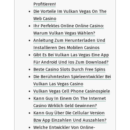
Profitieren!
Die Vorteile Im Vulkan Vegas On The
Web Casino
Ihr Perfektes Online Online Casino:
Warum Vulkan Vegas Wählen?
Anleitung Zum Herunterladen Und
Installieren Des Mobilen Casinos
Gibt Es Bei Vulkan Las Vegas Eine App
Für Android Und Ios Zum Download?
Beste Casino Slots Durch Free Spins
Die Berühmtesten Spieleentwickler Bei
Vulkan Las Vegas Casino
Vulkan Vegas Cell Phone Casinospiele
Kann Guy In Einem On The Internet
Casino Wirklich Geld Gewinnen?
Kann Guy Über Die Cellular Version
Bzw App Einzahlen Und Auszahlen?
Welche Entwickler Von Online-