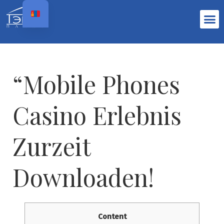
“Mobile Phones
Casino Erlebnis
Zurzeit
Downloaden!
Content