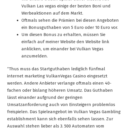
Vulkan Las vegas einige der besten Boni und
Werbeaktionen auf dem Markt.
Oftmals sehen die Prämien bei diesen Angeboten
ein Bonusguthaben von 5 Euro oder 10 Euro vor.
Um diesen Bonus zu erhalten, müssen Sie
einfach auf meiner Website den Website link
anklicken, um einander bei Vulkan Vegas
anzumelden.
“Thus muss das Startguthaben lediglich fünfmal
internet marketing VulkanVegas Casino eingesetzt
werden. Andere Anbieter verlange oftmals einen 40-
fachen oder bislang höheren Umsatz. Das Guthaben
lässt einander aufgrund der geringen
Umsatzanforderung auch von Einsteigern problemlos
freispielen. Das Spieleangebot im Vulkan Vegas Gambling
establishment kann sich ebenfalls sehen lassen. Zur
Auswahl stehen lieber als 3. 500 Automaten vom