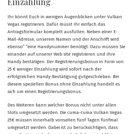
Einzahlung
Ihr könnt Euch in wenigen Augenblicken unter Vulkan
Vegas registrieren. Dafür müsst Ihr einfach das
Antragsformular komplett ausfüllen. Neben einer E-
Mail-Adresse, unserem Namen und der Anschrift wird
ebenso” “eine Handynummer benötigt. Dazu müssen Sie
einander auf unserer Web site registrieren und Ihre
Handy bestätigen. Der Registrierungsbonus in Form von
25 € weniger Einzahlung wird sofort nach der
erfolgreichen Handy-Bestätigung gutgeschrieben. Bei
diesem speziellen Bonus ohne Einzahlung handelt es
sich um einen Registrierungsbonus.
Des Weiteren kann welcher Bonus nicht unter allen
Slots umgesetzt werden. Die cuma-cuma Vulkan Vegas
25€ müssen innerhalb vonseiten fünf Tagen fünfmal
umgesetzt werden. Dabei ist zu berücksichtigen, dass