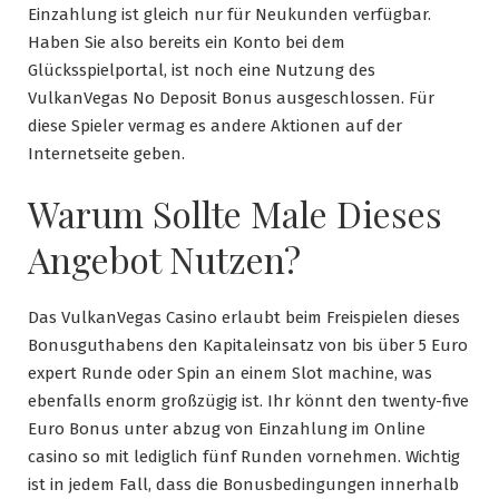
Einzahlung ist gleich nur für Neukunden verfügbar.
Haben Sie also bereits ein Konto bei dem
Glücksspielportal, ist noch eine Nutzung des
VulkanVegas No Deposit Bonus ausgeschlossen. Für
diese Spieler vermag es andere Aktionen auf der
Internetseite geben.
Warum Sollte Male Dieses
Angebot Nutzen?
Das VulkanVegas Casino erlaubt beim Freispielen dieses
Bonusguthabens den Kapitaleinsatz von bis über 5 Euro
expert Runde oder Spin an einem Slot machine, was
ebenfalls enorm großzügig ist. Ihr könnt den twenty-five
Euro Bonus unter abzug von Einzahlung im Online
casino so mit lediglich fünf Runden vornehmen. Wichtig
ist in jedem Fall, dass die Bonusbedingungen innerhalb