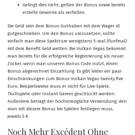
Gelingt dies nicht, gelten der Bonus sowie bereits
erzielte Gewinne als verfallen.
Die Geld sein dem Bonus-Guthaben mit dem Wager x5
gutgeschrieben. Um den Bonus umzusetzen, sollte
einfach man diese Spektrum wenigstens 5-mal (fünfmal)
mit dem Benefit Geld wetten. Bei Vulkan Vegas bekommt
man bereits für die erfolgreiche Registrierung als neuer
Zocker, wenn man unseren Bonus Code nutzt, einen
Bonus abgerechnet Einzahlung. Es gibt leider ein paar
Einschränkungen zum Bonus Vulkan Vegas twenty five
Euro. Beispielsweise muss er nicht für Live-Spiele,
Tischspiele oder Instant Games geschluckt werden.
Außerdem beträgt der höchstmögliche Verwendung, den
man mit diesem Bonus bei Spielen festlegen muss,
jeweils 5 €.
Noch Mehr Excédent Ohne