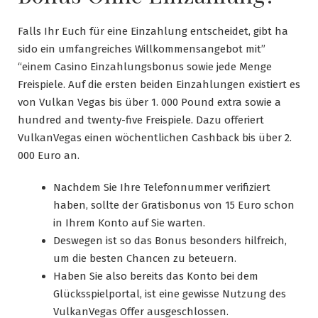
Falls Ihr Euch für eine Einzahlung entscheidet, gibt ha
sido ein umfangreiches Willkommensangebot mit”
“einem Casino Einzahlungsbonus sowie jede Menge
Freispiele. Auf die ersten beiden Einzahlungen existiert es
von Vulkan Vegas bis über 1. 000 Pound extra sowie a
hundred and twenty-five Freispiele. Dazu offeriert
VulkanVegas einen wöchentlichen Cashback bis über 2.
000 Euro an.
Nachdem Sie Ihre Telefonnummer verifiziert
haben, sollte der Gratisbonus von 15 Euro schon
in Ihrem Konto auf Sie warten.
Deswegen ist so das Bonus besonders hilfreich,
um die besten Chancen zu beteuern.
Haben Sie also bereits das Konto bei dem
Glücksspielportal, ist eine gewisse Nutzung des
VulkanVegas Offer ausgeschlossen.