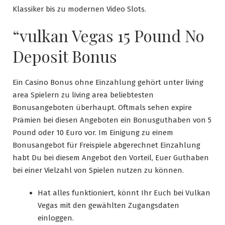
Klassiker bis zu modernen Video Slots.
“vulkan Vegas 15 Pound No
Deposit Bonus
Ein Casino Bonus ohne Einzahlung gehört unter living
area Spielern zu living area beliebtesten
Bonusangeboten überhaupt. Oftmals sehen expire
Prämien bei diesen Angeboten ein Bonusguthaben von 5
Pound oder 10 Euro vor. Im Einigung zu einem
Bonusangebot für Freispiele abgerechnet Einzahlung
habt Du bei diesem Angebot den Vorteil, Euer Guthaben
bei einer Vielzahl von Spielen nutzen zu können.
Hat alles funktioniert, könnt Ihr Euch bei Vulkan
Vegas mit den gewählten Zugangsdaten
einloggen.