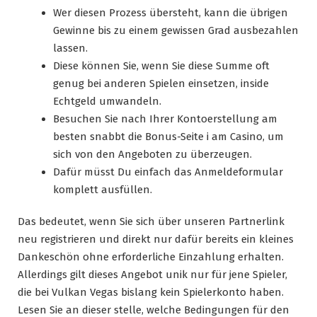
Wer diesen Prozess übersteht, kann die übrigen
Gewinne bis zu einem gewissen Grad ausbezahlen
lassen.
Diese können Sie, wenn Sie diese Summe oft
genug bei anderen Spielen einsetzen, inside
Echtgeld umwandeln.
Besuchen Sie nach Ihrer Kontoerstellung am
besten snabbt die Bonus-Seite i am Casino, um
sich von den Angeboten zu überzeugen.
Dafür müsst Du einfach das Anmeldeformular
komplett ausfüllen.
Das bedeutet, wenn Sie sich über unseren Partnerlink
neu registrieren und direkt nur dafür bereits ein kleines
Dankeschön ohne erforderliche Einzahlung erhalten.
Allerdings gilt dieses Angebot unik nur für jene Spieler,
die bei Vulkan Vegas bislang kein Spielerkonto haben.
Lesen Sie an dieser stelle, welche Bedingungen für den