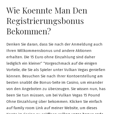
Wie Koennte Man Den
Registrierungsbonus
Bekommen?
Denken Sie daran, dass Sie nach der Anmeldung auch
Ihren Willkommensbonus und andere Aktionen
erhalten. Die 15 Euro ohne Einzahlung sind daher
lediglich ein kleiner” “Vorgeschmack auf die einigen
Vorteile, die Sie als Spieler unter Vulkan Vegas genießen
können. Besuchen Sie nach Ihrer Kontoerstellung am
besten snabbt die Bonus-Seite im Casino, um einander
von den Angeboten zu überzeugen. Sie wissen nun, has
been Sie tun müssen, um bei Vulkan Vegas 15 Pound
Ohne Einzahlung über bekommen. Klicken Sie einfach
auf family room Link auf meiner Website, um dieses