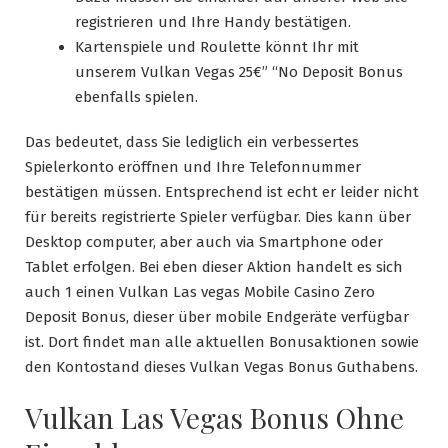
registrieren und Ihre Handy bestätigen.
Kartenspiele und Roulette könnt Ihr mit
unserem Vulkan Vegas 25€” “No Deposit Bonus
ebenfalls spielen.
Das bedeutet, dass Sie lediglich ein verbessertes
Spielerkonto eröffnen und Ihre Telefonnummer
bestätigen müssen. Entsprechend ist echt er leider nicht
für bereits registrierte Spieler verfügbar. Dies kann über
Desktop computer, aber auch via Smartphone oder
Tablet erfolgen. Bei eben dieser Aktion handelt es sich
auch 1 einen Vulkan Las vegas Mobile Casino Zero
Deposit Bonus, dieser über mobile Endgeräte verfügbar
ist. Dort findet man alle aktuellen Bonusaktionen sowie
den Kontostand dieses Vulkan Vegas Bonus Guthabens.
Vulkan Las Vegas Bonus Ohne