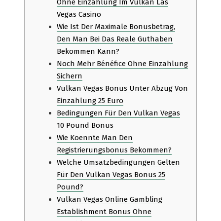
Ohne Einzahlung Im Vulkan Las
Vegas Casino
Wie Ist Der Maximale Bonusbetrag,
Den Man Bei Das Reale Guthaben
Bekommen Kann?
Noch Mehr Bénéfice Ohne Einzahlung
Sichern
Vulkan Vegas Bonus Unter Abzug Von
Einzahlung 25 Euro
Bedingungen Für Den Vulkan Vegas
10 Pound Bonus
Wie Koennte Man Den
Registrierungsbonus Bekommen?
Welche Umsatzbedingungen Gelten
Für Den Vulkan Vegas Bonus 25
Pound?
Vulkan Vegas Online Gambling
Establishment Bonus Ohne