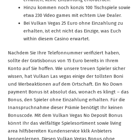
Hinzu kommen noch konzis 100 Tischspiele sowie
etwa 230 Video games mit echtem Live Dealer.
Bei Vulkan Vegas 25 Euro ohne Einzahlung zu
erhalten, ist echt nicht das Einzige, was Euch
within diesem Casino erwartet.
Nachdem Sie Ihre Telefonnummer verifiziert haben,
sollte der Gratisbonus von 15 Euro bereits in Ihrem
Konto auf Sie hoffen. Wie unsere treuen Spieler sicher
wissen, hat Vulkan Las vegas einige der tollsten Boni
und Werbeaktionen auf dem Ortschaft. Ein No Down
payment Bonus ist absolut das, wonach es klingt – das
Bonus, den Spieler ohne Einzahlung erhalten. Für die
Inanspruchnahme dieser Prämie benötigt Ihr keinen
Bonuscode. Mit dem Vulkan Vegas No Deposit Bonus
könnt Ihr das vielfältige Spielesortiment sowie living
area hilfsbereiten Kundenservice kklk Anbieters
kennenlernen. Diesen Vulkan Vegas Bonus ohne