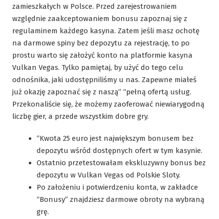
zamieszkałych w Polsce. Przed zarejestrowaniem
względnie zaakceptowaniem bonusu zapoznaj się z
regulaminem każdego kasyna. Zatem jeśli masz ochotę
na darmowe spiny bez depozytu za rejestrację, to po
prostu warto się założyć konto na platformie kasyna
Vulkan Vegas. Tylko pamiętaj, by użyć do tego celu
odnośnika, jaki udostępniliśmy u nas. Zapewne miałeś
już okazję zapoznać się z naszą” “pełną ofertą usług.
Przekonaliście się, że możemy zaoferować niewiarygodną
liczbę gier, a przede wszystkim dobre gry.
“Kwota 25 euro jest największym bonusem bez
depozytu wśród dostępnych ofert w tym kasynie.
Ostatnio przetestowałam ekskluzywny bonus bez
depozytu w Vulkan Vegas od Polskie Sloty.
Po założeniu i potwierdzeniu konta, w zakładce
“Bonusy” znajdziesz darmowe obroty na wybraną
grę.