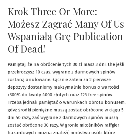
Krok Three Or More:
Możesz Zagrać Many Of Us
Wspaniałą Grę Publication
Of Dead!
Pamiętaj, że na obrócenie tych 30 zł masz 3 dni, the jeśli
przekroczysz 10 czas, wygrane z darmowych spinów
zostaną anulowane. Łącznie zatem za 2 pierwsze
depozyty dostaniemy maksymalnie bonus o wartości
+300% do kwoty 4000 złotych oraz 125 free spinów.
Trzeba jednak pamiętać o warunkach obrotu bonusem,
gdyż środki pieniężne muszą zostać obrócone w ciągu 5
dni 40 razy, zaś wygrane z darmowych spinów muszą
zostać obrócone 30 razy. W gronie miłośników raffgier
hazardowych można znaleźć mnóstwo osób, które