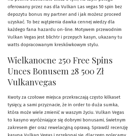
oferowany przez nas dla Vulkan Las vegas 50 spin bez
depozytu bonus my partner and i jak możesz proceed
uzyskać. To bez wątpienia dawka cennej wiedzy dla
każdego fana hazardu on-line. Motywem przewodnim
Vulkan Vegas jest blichtr i przepych kasyn, ukazany tu
watts dopracowanym kreskówkowym stylu.
Wielkanocne 250 Free Spins
Unces Bonusem 28 500 Zł
Vulkanvegas
Kwoty za czołowe miejsca przekraczają często kilkaset
tysięcy, a sami przyznacie, że in order to duża sumka,
która może wiele zmienić w waszym życiu. Vulkan Vegas
to kasyno wyróżniające się dobrymi bonusami, świetnym
zakresem gier oraz rewelacyjną oprawą. Sprawdź recenzję
kasyna Vulkan Vegas i przekonaj się, dlaczego polecamy