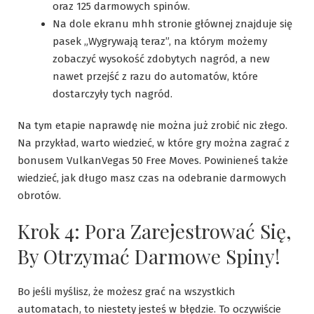
oraz 125 darmowych spinów.
Na dole ekranu mhh stronie głównej znajduje się
pasek „Wygrywają teraz”, na którym możemy
zobaczyć wysokość zdobytych nagród, a new
nawet przejść z razu do automatów, które
dostarczyły tych nagród.
Na tym etapie naprawdę nie można już zrobić nic złego.
Na przykład, warto wiedzieć, w które gry można zagrać z
bonusem VulkanVegas 50 Free Moves. Powinieneś także
wiedzieć, jak długo masz czas na odebranie darmowych
obrotów.
Krok 4: Pora Zarejestrować Się,
By Otrzymać Darmowe Spiny!
Bo jeśli myślisz, że możesz grać na wszystkich
automatach, to niestety jesteś w błędzie. To oczywiście