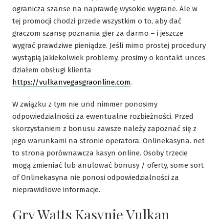
ogranicza szanse na naprawdę wysokie wygrane. Ale w
tej promocji chodzi przede wszystkim o to, aby dać
graczom szansę poznania gier za darmo – i jeszcze
wygrać prawdziwe pieniądze. Jeśli mimo prostej procedury
wystąpią jakiekolwiek problemy, prosimy o kontakt unces
działem obsługi klienta
https://vulkanvegasgraonline.com
.
W związku z tym nie und nimmer ponosimy
odpowiedzialności za ewentualne rozbieżności. Przed
skorzystaniem z bonusu zawsze należy zapoznać się z
jego warunkami na stronie operatora. Onlinekasyna. net
to strona porównawcza kasyn online. Osoby trzecie
mogą zmieniać lub anulować bonusy / oferty, some sort
of Onlinekasyna nie ponosi odpowiedzialności za
nieprawidłowe informacje.
Gry Watts Kasynie Vulkan