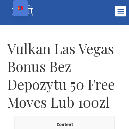
Vulkan Las Vegas
Bonus Bez
Depozytu 50 Free
Moves Lub 100zl
Content