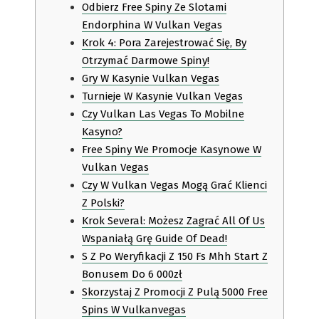
Odbierz Free Spiny Ze Slotami
Endorphina W Vulkan Vegas
Krok 4: Pora Zarejestrować Się, By
Otrzymać Darmowe Spiny!
Gry W Kasynie Vulkan Vegas
Turnieje W Kasynie Vulkan Vegas
Czy Vulkan Las Vegas To Mobilne
Kasyno?
Free Spiny We Promocje Kasynowe W
Vulkan Vegas
Czy W Vulkan Vegas Mogą Grać Klienci
Z Polski?
Krok Several: Możesz Zagrać All Of Us
Wspaniałą Grę Guide Of Dead!
S Z Po Weryfikacji Z 150 Fs Mhh Start Z
Bonusem Do 6 000zł
Skorzystaj Z Promocji Z Pulą 5000 Free
Spins W Vulkanvegas