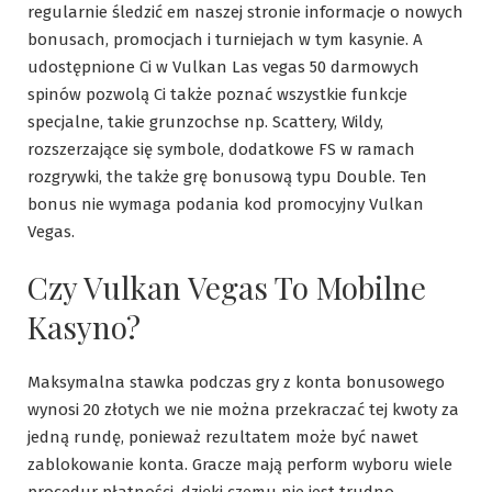
regularnie śledzić em naszej stronie informacje o nowych
bonusach, promocjach i turniejach w tym kasynie. A
udostępnione Ci w Vulkan Las vegas 50 darmowych
spinów pozwolą Ci także poznać wszystkie funkcje
specjalne, takie grunzochse np. Scattery, Wildy,
rozszerzające się symbole, dodatkowe FS w ramach
rozgrywki, the także grę bonusową typu Double. Ten
bonus nie wymaga podania kod promocyjny Vulkan
Vegas.
Czy Vulkan Vegas To Mobilne
Kasyno?
Maksymalna stawka podczas gry z konta bonusowego
wynosi 20 złotych we nie można przekraczać tej kwoty za
jedną rundę, ponieważ rezultatem może być nawet
zablokowanie konta. Gracze mają perform wyboru wiele