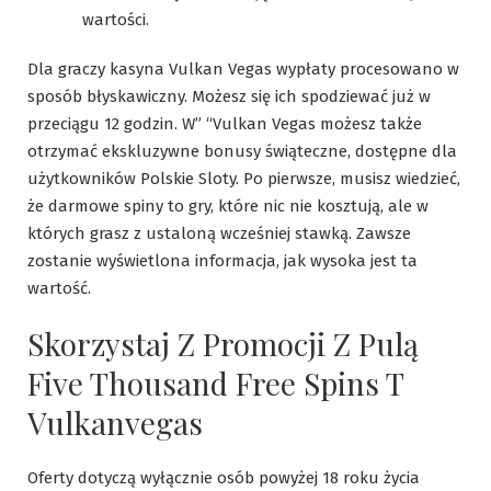
wartości.
Dla graczy kasyna Vulkan Vegas wypłaty procesowano w
sposób błyskawiczny. Możesz się ich spodziewać już w
przeciągu 12 godzin. W” “Vulkan Vegas możesz także
otrzymać ekskluzywne bonusy świąteczne, dostępne dla
użytkowników Polskie Sloty. Po pierwsze, musisz wiedzieć,
że darmowe spiny to gry, które nic nie kosztują, ale w
których grasz z ustaloną wcześniej stawką. Zawsze
zostanie wyświetlona informacja, jak wysoka jest ta
wartość.
Skorzystaj Z Promocji Z Pulą
Five Thousand Free Spins T
Vulkanvegas
Oferty dotyczą wyłącznie osób powyżej 18 roku życia