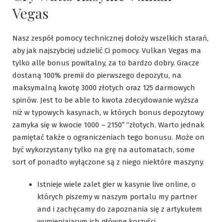
Vegas
Nasz zespół pomocy technicznej dołoży wszelkich starań,
aby jak najszybciej udzielić Ci pomocy. Vulkan Vegas ma
tylko alle bonus powitalny, za to bardzo dobry. Gracze
dostaną 100% premii do pierwszego depozytu, na
maksymalną kwotę 3000 złotych oraz 125 darmowych
spinów. Jest to be able to kwota zdecydowanie wyższa
niż w typowych kasynach, w których bonus depozytowy
zamyka się w kwocie 1000 – 2150″ “złotych. Warto jednak
pamiętać także o ograniczeniach tego bonusu. Może on
być wykorzystany tylko na grę na automatach, some
sort of ponadto wyłączone są z niego niektóre maszyny.
Istnieje wiele zalet gier w kasynie live online, o
których piszemy w naszym portalu my partner
and i zachęcamy do zapoznania się z artykułem
wymieniającym ich główne korzyści.