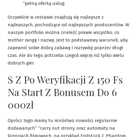
“pełną ofertą usług.
Oczywiście w zestawie znajdują się najlepsze z
najlepszych, pochodzące od najlepszych producentów. W
naszym portfolio można znaleźć prawie wszystko, co
mother rangę i nazwę. Jest to podstawowy warunek, aby
zapewnić sobie dobrą zabawę i rozrywkę poprzez długi
czas. Ale do tego potrzeba czegoś więcej niż tylko wielu
dobrych gier.
S Z Po Weryfikacji Z 150 Fs
Na Start Z Bonusem Do 6
000zł
Oprócz tego mamy tu mnóstwo nowości, regularnie
dodawanych” “carry out strony, oraz automaty na
licencjach filmowych, na przykład Endstück 2, Phantom