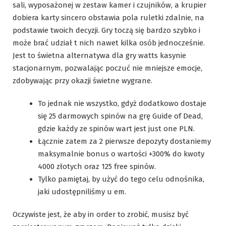
sali, wyposażonej w zestaw kamer i czujników, a krupier
dobiera karty sincero obstawia pola ruletki zdalnie, na
podstawie twoich decyzji. Gry toczą się bardzo szybko i
może brać udział t nich nawet kilka osób jednocześnie.
Jest to świetna alternatywa dla gry watts kasynie
stacjonarnym, pozwalając poczuć nie mniejsze emocje,
zdobywając przy okazji świetne wygrane.
To jednak nie wszystko, gdyż dodatkowo dostaje
się 25 darmowych spinów na grę Guide of Dead,
gdzie każdy ze spinów wart jest just one PLN.
Łącznie zatem za 2 pierwsze depozyty dostaniemy
maksymalnie bonus o wartości +300% do kwoty
4000 złotych oraz 125 free spinów.
Tylko pamiętaj, by użyć do tego celu odnośnika,
jaki udostępniliśmy u em.
Oczywiste jest, że aby in order to zrobić, musisz być