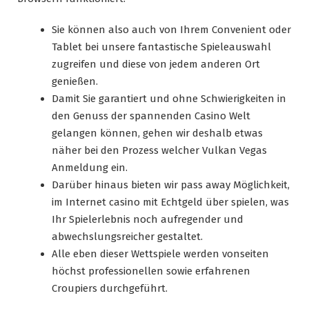
Sie können also auch von Ihrem Convenient oder
Tablet bei unsere fantastische Spieleauswahl
zugreifen und diese von jedem anderen Ort
genießen.
Damit Sie garantiert und ohne Schwierigkeiten in
den Genuss der spannenden Casino Welt
gelangen können, gehen wir deshalb etwas
näher bei den Prozess welcher Vulkan Vegas
Anmeldung ein.
Darüber hinaus bieten wir pass away Möglichkeit,
im Internet casino mit Echtgeld über spielen, was
Ihr Spielerlebnis noch aufregender und
abwechslungsreicher gestaltet.
Alle eben dieser Wettspiele werden vonseiten
höchst professionellen sowie erfahrenen
Croupiers durchgeführt.