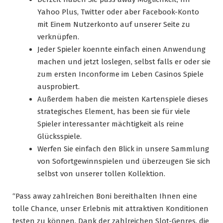
Yahoo Plus, Twitter oder aber Facebook-Konto
mit Einem Nutzerkonto auf unserer Seite zu
verknüpfen.
Jeder Spieler koennte einfach einen Anwendung
machen und jetzt loslegen, selbst falls er oder sie
zum ersten Inconforme im Leben Casinos Spiele
ausprobiert.
Außerdem haben die meisten Kartenspiele dieses
strategisches Element, has been sie für viele
Spieler interessanter mächtigkeit als reine
Glücksspiele.
Werfen Sie einfach den Blick in unsere Sammlung
von Sofortgewinnspielen und überzeugen Sie sich
selbst von unserer tollen Kollektion.
“Pass away zahlreichen Boni bereithalten Ihnen eine
tolle Chance, unser Erlebnis mit attraktiven Konditionen
testen zu können. Dank der zahlreichen Slot-Genres, die