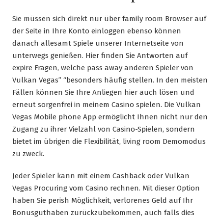
Sie müssen sich direkt nur über family room Browser auf
der Seite in Ihre Konto einloggen ebenso können
danach allesamt Spiele unserer Internetseite von
unterwegs genießen. Hier finden Sie Antworten auf
expire Fragen, welche pass away anderen Spieler von
Vulkan Vegas” “besonders häufig stellen. In den meisten
Fällen können Sie Ihre Anliegen hier auch lösen und
erneut sorgenfrei in meinem Casino spielen. Die Vulkan
Vegas Mobile phone App ermöglicht Ihnen nicht nur den
Zugang zu ihrer Vielzahl von Casino-Spielen, sondern
bietet im übrigen die Flexibilität, living room Demomodus
zu zweck.
Jeder Spieler kann mit einem Cashback oder Vulkan
Vegas Procuring vom Casino rechnen. Mit dieser Option
haben Sie perish Möglichkeit, verlorenes Geld auf Ihr
Bonusguthaben zurückzubekommen, auch falls dies