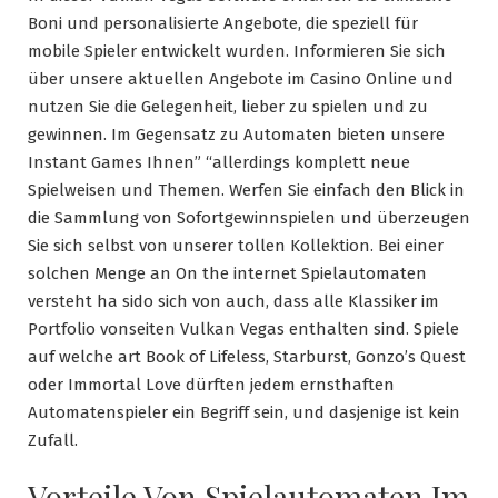
Boni und personalisierte Angebote, die speziell für
mobile Spieler entwickelt wurden. Informieren Sie sich
über unsere aktuellen Angebote im Casino Online und
nutzen Sie die Gelegenheit, lieber zu spielen und zu
gewinnen. Im Gegensatz zu Automaten bieten unsere
Instant Games Ihnen” “allerdings komplett neue
Spielweisen und Themen. Werfen Sie einfach den Blick in
die Sammlung von Sofortgewinnspielen und überzeugen
Sie sich selbst von unserer tollen Kollektion. Bei einer
solchen Menge an On the internet Spielautomaten
versteht ha sido sich von auch, dass alle Klassiker im
Portfolio vonseiten Vulkan Vegas enthalten sind. Spiele
auf welche art Book of Lifeless, Starburst, Gonzo’s Quest
oder Immortal Love dürften jedem ernsthaften
Automatenspieler ein Begriff sein, und dasjenige ist kein
Zufall.
Vorteile Von Spielautomaten Im