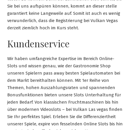
Sie bei uns aufspüren können, kommt an dieser stelle
garantiert keine Langeweile auf. Somit ist auch es wenig
verwunderlich, dass die Registrierung bei Vulkan Vegas
derzeit ziemlich hoch im Kurs steht.
Kundenservice
Wir haben umfangreiche Expertise im Bereich Online-
Slots und wissen genau, wie der Gastronomie Shop
unseren Spielern pass away besten Spielautomaten bei
dem Markt bereithalten können. Mit 1er Reihe von
Themen, hohen Auszahlungsraten und spannenden
Bonusfunktionen bieten unsere Slots Unterhaltung für
jeden Bedarf. Von klassischen Fruchtmaschinen bis hin
über modernen Videoslots – bei Vulkan Las vegas finden
Sie Ihr perfektes Spiel. Erleben Sie die Differenziertheit
unserer Spiele, expire von fesselnden Online Slots bis hin