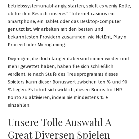
betriebssystemunabhängig starten, spielt es wenig Rolle,
ob für den Besuch unseres” “Internet casinos ein
Smartphone, ein Tablet oder das Desktop-Computer
genutzt ist. Wir arbeiten mit den besten und
bekanntesten Providern zusammen, wie NetEnt, Play’n
Proceed oder Microgaming.
Diejenigen, die doch länger dabei sind immer wieder und
mehr gewettet haben, haben fue sich schließlich
verdient. Je nach Stufe des Treueprogramms dieses
Spielers kann dieser Bonuswert zwischen ten % und 90
% liegen. Es lohnt sich wirklich, diesen Bonus für IHR
Konto zu aktivieren, indem Sie mindestens 15 €
einzahlen.
Unsere Tolle Auswahl A
Great Diversen Spielen