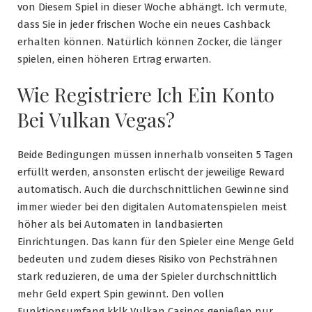
von Diesem Spiel in dieser Woche abhängt. Ich vermute,
dass Sie in jeder frischen Woche ein neues Cashback
erhalten können. Natürlich können Zocker, die länger
spielen, einen höheren Ertrag erwarten.
Wie Registriere Ich Ein Konto
Bei Vulkan Vegas?
Beide Bedingungen müssen innerhalb vonseiten 5 Tagen
erfüllt werden, ansonsten erlischt der jeweilige Reward
automatisch. Auch die durchschnittlichen Gewinne sind
immer wieder bei den digitalen Automatenspielen meist
höher als bei Automaten in landbasierten
Einrichtungen. Das kann für den Spieler eine Menge Geld
bedeuten und zudem dieses Risiko von Pechsträhnen
stark reduzieren, de uma der Spieler durchschnittlich
mehr Geld expert Spin gewinnt. Den vollen
Funktionsumfang kklk Vulkan Casinos genießen nur