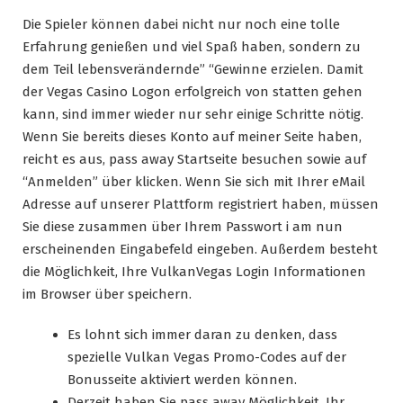
Die Spieler können dabei nicht nur noch eine tolle
Erfahrung genießen und viel Spaß haben, sondern zu
dem Teil lebensverändernde” “Gewinne erzielen. Damit
der Vegas Casino Logon erfolgreich von statten gehen
kann, sind immer wieder nur sehr einige Schritte nötig.
Wenn Sie bereits dieses Konto auf meiner Seite haben,
reicht es aus, pass away Startseite besuchen sowie auf
“Anmelden” über klicken. Wenn Sie sich mit Ihrer eMail
Adresse auf unserer Plattform registriert haben, müssen
Sie diese zusammen über Ihrem Passwort i am nun
erscheinenden Eingabefeld eingeben. Außerdem besteht
die Möglichkeit, Ihre VulkanVegas Login Informationen
im Browser über speichern.
Es lohnt sich immer daran zu denken, dass
spezielle Vulkan Vegas Promo-Codes auf der
Bonusseite aktiviert werden können.
Derzeit haben Sie pass away Möglichkeit, Ihr