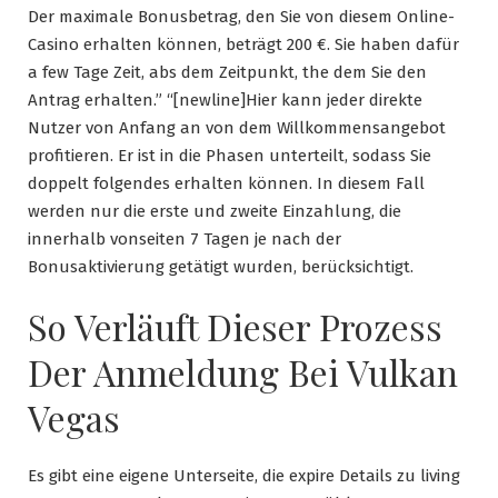
Der maximale Bonusbetrag, den Sie von diesem Online-
Casino erhalten können, beträgt 200 €. Sie haben dafür
a few Tage Zeit, abs dem Zeitpunkt, the dem Sie den
Antrag erhalten.” “[newline]Hier kann jeder direkte
Nutzer von Anfang an von dem Willkommensangebot
profitieren. Er ist in die Phasen unterteilt, sodass Sie
doppelt folgendes erhalten können. In diesem Fall
werden nur die erste und zweite Einzahlung, die
innerhalb vonseiten 7 Tagen je nach der
Bonusaktivierung getätigt wurden, berücksichtigt.
So Verläuft Dieser Prozess
Der Anmeldung Bei Vulkan
Vegas
Es gibt eine eigene Unterseite, die expire Details zu living