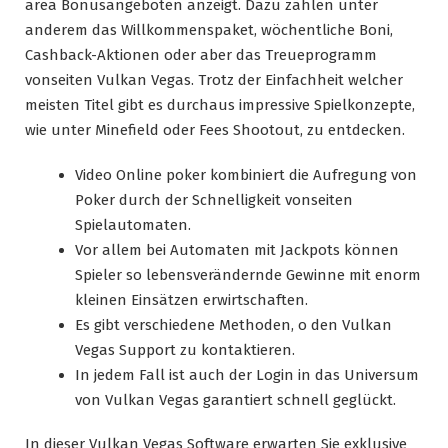
area Bonusangeboten anzeigt. Dazu zählen unter
anderem das Willkommenspaket, wöchentliche Boni,
Cashback-Aktionen oder aber das Treueprogramm
vonseiten Vulkan Vegas. Trotz der Einfachheit welcher
meisten Titel gibt es durchaus impressive Spielkonzepte,
wie unter Minefield oder Fees Shootout, zu entdecken.
Video Online poker kombiniert die Aufregung von
Poker durch der Schnelligkeit vonseiten
Spielautomaten.
Vor allem bei Automaten mit Jackpots können
Spieler so lebensverändernde Gewinne mit enorm
kleinen Einsätzen erwirtschaften.
Es gibt verschiedene Methoden, o den Vulkan
Vegas Support zu kontaktieren.
In jedem Fall ist auch der Login in das Universum
von Vulkan Vegas garantiert schnell geglückt.
In dieser Vulkan Vegas Software erwarten Sie exklusive