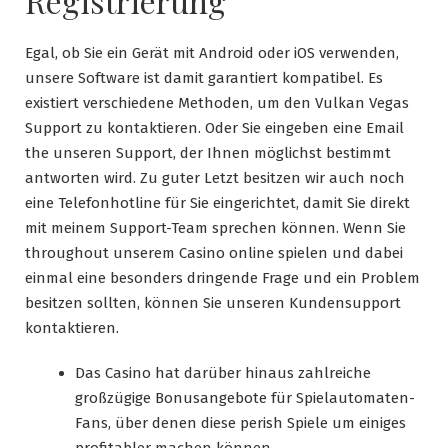
Registrierung
Egal, ob Sie ein Gerät mit Android oder iOS verwenden,
unsere Software ist damit garantiert kompatibel. Es
existiert verschiedene Methoden, um den Vulkan Vegas
Support zu kontaktieren. Oder Sie eingeben eine Email
the unseren Support, der Ihnen möglichst bestimmt
antworten wird. Zu guter Letzt besitzen wir auch noch
eine Telefonhotline für Sie eingerichtet, damit Sie direkt
mit meinem Support-Team sprechen können. Wenn Sie
throughout unserem Casino online spielen und dabei
einmal eine besonders dringende Frage und ein Problem
besitzen sollten, können Sie unseren Kundensupport
kontaktieren.
Das Casino hat darüber hinaus zahlreiche
großzügige Bonusangebote für Spielautomaten-
Fans, über denen diese perish Spiele um einiges