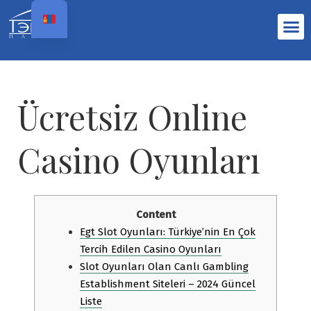
Ücretsiz Online
Casino Oyunları
Content
Egt Slot Oyunları: Türkiye’nin En Çok
Tercih Edilen Casino Oyunları
Slot Oyunları Olan Canlı Gambling
Establishment Siteleri – 2024 Güncel
Liste