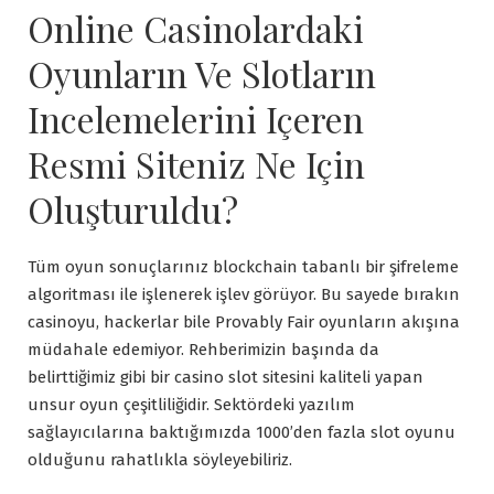
Online Casinolardaki
Oyunların Ve Slotların
Incelemelerini Içeren
Resmi Siteniz Ne Için
Oluşturuldu?
Tüm oyun sonuçlarınız blockchain tabanlı bir şifreleme
algoritması ile işlenerek işlev görüyor. Bu sayede bırakın
casinoyu, hackerlar bile Provably Fair oyunların akışına
müdahale edemiyor. Rehberimizin başında da
belirttiğimiz gibi bir casino slot sitesini kaliteli yapan
unsur oyun çeşitliliğidir. Sektördeki yazılım
sağlayıcılarına baktığımızda 1000’den fazla slot oyunu
olduğunu rahatlıkla söyleyebiliriz.