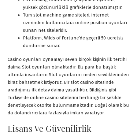
yüksek çözünürlüklü grafiklerle donatılmıştır.
Tüm slot machine game siteleri, internet
üzerinden kullanıcılara online position oyunları
sunan net siteleridir.
Platform, Wilds of Fortune’de geçerli 50 ücretsiz
döndürme sunar.
Casino oyunları oynamayı seven birçok kişinin ilk tercihi
daima Slot oyunları olmaktadır. Biz para bu başlık
altında insanların Slot oyunlarını neden sevdiklerinden
biraz bahsetmek istiyoruz. Bir slot casino sitesinde
aradığımız ilk detay daima yasallıktır. Bildiğiniz gibi
Türkiye’de online casino sitelerini herhangi bir şekilde
denetleyecek otorite bulunmamaktadır. Doğal olarak bu
da dolandırıcılara fazlasıyla imkan yaratıyor.
Lisans Ve Güvenilirlik