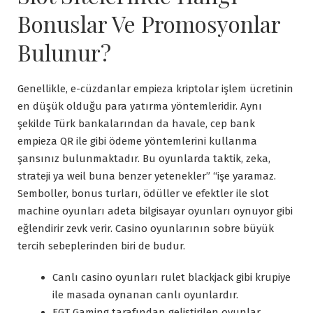
Bonuslar Ve Promosyonlar
Bulunur?
Genellikle, e-cüzdanlar empieza kriptolar işlem ücretinin
en düşük olduğu para yatırma yöntemleridir. Aynı
şekilde Türk bankalarından da havale, cep bank
empieza QR ile gibi ödeme yöntemlerini kullanma
şansınız bulunmaktadır. Bu oyunlarda taktik, zeka,
strateji ya weil buna benzer yetenekler” “işe yaramaz.
Semboller, bonus turları, ödüller ve efektler ile slot
machine oyunları adeta bilgisayar oyunları oynuyor gibi
eğlendirir zevk verir. Casino oyunlarının sobre büyük
tercih sebeplerinden biri de budur.
Canlı casino oyunları rulet blackjack gibi krupiye
ile masada oynanan canlı oyunlardır.
EGT Gaming tarafından geliştirilen oyunlar,