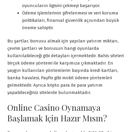
oyuncuların ilgisini çekmeyi başarıyor.
Ödeme işlemlerinin şifrelenmesi ve veri koruma
politikaları, finansal güvenlik açısından büyük
öneme sahiptir.
Bu şartlar, bonusu almak için yapılan yatırım miktarı,
çevrim şartları ve bonusun hangi oyunlarda
kullanılabileceği gibi detayları içermektedir. Bahis siteleri
birçok ödeme yöntemi ile karşımıza çıkmaktadır. En
yaygın kullanılan yöntemlerin başında kredi kartları,
banka havalesi, PayFix gibi mobil ödeme yöntemleri
gelmektedir. Ayrıca kripto para ile para yatırım
yapabileceğiniz sitelerde bulunmaktadır.
Online Casino Oynamaya
Başlamak Için Hazır Mısın?