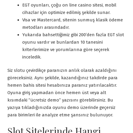
EGT oyunları, çoğu on line casino sitesi, mobil
cihazlar için optimize edilmiş şekilde sunar.
Visa ve Mastercard, sitenin sunmuş klasik ödeme
metodları arasındadır.
Yukarıda bahsettiğimiz gibi 200’den fazla EGT slot
oyunu vardır ve bunlardan 10 tanesini
kriterlerimize ve yorumlarına göre seçerek
inceledik.
Siz slotu çevirdikçe paranızın anlık olarak azaldığını
göreceksiniz. Aynı şekilde, kazandığınız takdirde para
hemen bahis sitesi hesabınıza paranız yatırılacaktır.
Oyuna giriş yapmadan önce hemen üst veya alt
kısımdaki “ücretsiz demo” yazısını görebilirsiniz. Bu
yazıya tıkladığınızda oyunu demo üzerinde geçersiz
para birimleri ile analyze etme şansınız bulunuyor.
Slot Sitelerinde Hangi