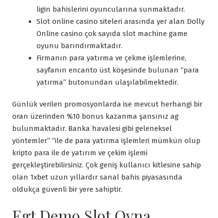
ligin bahislerini oyuncularına sunmaktadır.
Slot online casino siteleri arasında yer alan Dolly
Online casino çok sayıda slot machine game
oyunu barındırmaktadır.
Firmanın para yatırma ve çekme işlemlerine,
sayfanın encanto üst köşesinde bulunan “para
yatırma” butonundan ulaşılabilmektedir.
Günlük verilen promosyonlarda ise mevcut herhangi bir
oran üzerinden %10 bonus kazanma şansınız ag
bulunmaktadır. Banka havalesi gibi geleneksel
yöntemler” “ile de para yatırma işlemleri mümkün olup
kripto para ile de yatırım ve çekim işlemi
gerçekleştirebilirsiniz. Çok geniş kullanıcı kitlesine sahip
olan 1xbet uzun yıllardır sanal bahis piyasasında
oldukça güvenli bir yere sahiptir.
Egt Demo Slot Oyna