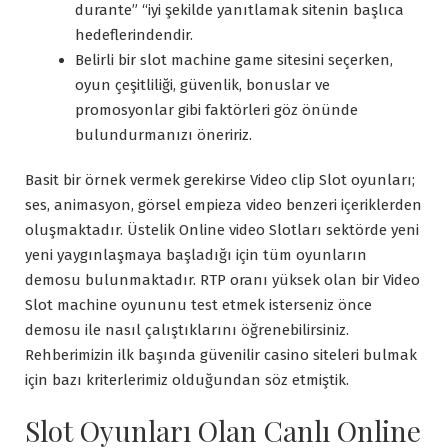
durante” “iyi şekilde yanıtlamak sitenin başlıca
hedeflerindendir.
Belirli bir slot machine game sitesini seçerken,
oyun çeşitliliği, güvenlik, bonuslar ve
promosyonlar gibi faktörleri göz önünde
bulundurmanızı öneririz.
Basit bir örnek vermek gerekirse Video clip Slot oyunları;
ses, animasyon, görsel empieza video benzeri içeriklerden
oluşmaktadır. Üstelik Online video Slotları sektörde yeni
yeni yaygınlaşmaya başladığı için tüm oyunların
demosu bulunmaktadır. RTP oranı yüksek olan bir Video
Slot machine oyununu test etmek isterseniz önce
demosu ile nasıl çalıştıklarını öğrenebilirsiniz.
Rehberimizin ilk başında güvenilir casino siteleri bulmak
için bazı kriterlerimiz olduğundan söz etmiştik.
Slot Oyunları Olan Canlı Online