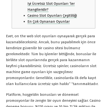
Iyi Ücretsiz Slot Oyunları ‘ler
Hangileridir?
Casino Slot Oyunları Çeşitliliği
En Çok Oynanan Oyunlar
Evet, on the web slot oyunları oynayarak gerçek para
kazanabileceksiniz. Ancak, bunu yapabilmek için önce
kendinize güvenilir bir casino sitesi bulmanız
gerekmektedir. Tüm bu işlemler bittiğinde, bonuslar ile
birlikte slot oyunlarında gerçek para kazanmanın
keyfini çıkarabilirsiniz. Ücretsiz spinler, casinoların slot
machine game oyunları için vazgeçilmez
promosyonlardır. Genellikle, casinolarda ilk defa kayıt
olan kullanıcılara ücretsiz spin hakkı” “tanınmaktadır.
Platform, hoşgeldin bonusları ve dönemsel
promosyonlar ile zengin bir oyun deneyimi sağlar. Casino
deneme bonusu, %120 oranı ve 10 bin TL’lik miktarı ile