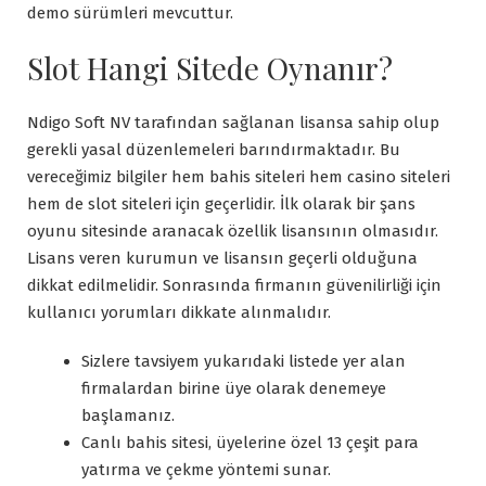
demo sürümleri mevcuttur.
Slot Hangi Sitede Oynanır?
Ndigo Soft NV tarafından sağlanan lisansa sahip olup
gerekli yasal düzenlemeleri barındırmaktadır. Bu
vereceğimiz bilgiler hem bahis siteleri hem casino siteleri
hem de slot siteleri için geçerlidir. İlk olarak bir şans
oyunu sitesinde aranacak özellik lisansının olmasıdır.
Lisans veren kurumun ve lisansın geçerli olduğuna
dikkat edilmelidir. Sonrasında firmanın güvenilirliği için
kullanıcı yorumları dikkate alınmalıdır.
Sizlere tavsiyem yukarıdaki listede yer alan
firmalardan birine üye olarak denemeye
başlamanız.
Canlı bahis sitesi, üyelerine özel 13 çeşit para
yatırma ve çekme yöntemi sunar.