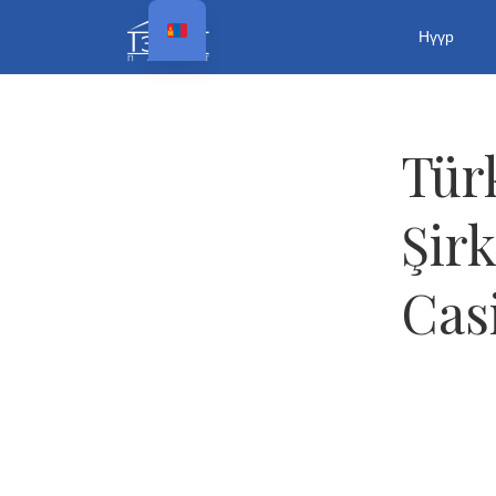
Нүүр
Türk
Şir
Cas