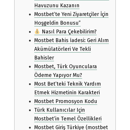
Havuzunu Kazanın
Mostbet’te Yeni Ziyaretçiler İçin
Hoşgeldin Bonusu”
Nasıl Para Çekebilirim?
Mostbet Bahis İadesi: Geri Alım
Akümülatörleri Ve Tekli
Bahisler
Mostbet, Türk Oyunculara
Ödeme Yapıyor Mu?
Most Bet’teki Teknik Yardım
Etmek Hizmetinin Karakteri
Mostbet Promosyon Kodu
Türk Kullanıcılar Için
Mostbet’in Temel Özellikleri
Mostbet Giriş Türkiye (mostbet