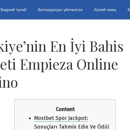
Бидний тухай
Бүтээгдэхүүн үйлчилгээ
Хүний нөөц
iye’nin En İyi Bahis
keti Empieza Online
ino
Content
Mostbet Spor Jackpot:
Sonuçları Tahmin Edin Ve Ödül