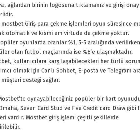
al ağlardan birinin logosuna tıklamanız ve girişi ona
lidir.
mostbet Giriş para çekme işlemleri oyun süresince m
k otomatik ve kısmi em virtude de çekme yoktur.
opüler oyunlarda oranlar %1, 5-5 aralığında verilirke
ler olan futbol maçlarında ise %8’e ulaşmaktadır.
bet, kullanıcılara karşılaşabilecekleri her türlü soru
ımcı olmak için Canlı Sohbet, E-posta ve Telegram ara
 müşteri desteği sağlar.
ostbet’te oynayabileceğiniz popüler bir kart oyunudu
maha, Seven Card Stud ve Five Credit card Draw gibi f
ri vardır. Mostbet giriş işlemi çeşitli şekillerde
rilebilir.