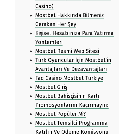
Casino)
Mostbet Hakkında Bilmeniz
Gereken Her Şey
Kişisel Hesabınıza Para Yatırma
Yöntemleri
Mostbet Resmi Web Sitesi
Türk Oyuncular İçin Mostbet’in
Avantajları Ve Dezavantajları
Faq Casino Mostbet Türkiye
Mostbet Giriş
Mostbet Bahisçisinin Karlı
Promosyonlarını Kaçırmayın:
Mostbet Popüler Mi?
Mostbet Temsilci Programına
Katılın Ve Ödeme Komisyonu