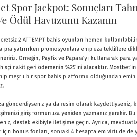
et Spor Jackpot: Sonuçları Tah
Ve Ödül Havuzunu Kazanın
ücretsiz 2 ATTEMPT bahis oyunları hemen kullanılabilir
 pra yatırırken promosyonlara empieza tekliflere dik
neririz. Örneğin, PayFix ve Papara’yı kullanarak para ya
isçi nakit geri ödemenin %25’ini alacaktır. Mostbet’in 
ahip meşru bir spor bahis platformu olduğundan emin
z.
a gönderdiyseniz ya da resim olarak kaydettiyseniz, k
 şifrenizi giriş formunuza yeniden yazmanız gerekir. Bu 
eniz, destek ekibiyle iletişime geçin. Ayrıca, mevduatl
r için bonus fonları, sonraki 4 hesapta em virtude de