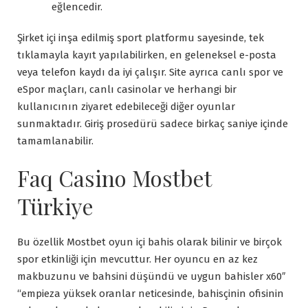
eğlencedir.
Şirket içi inşa edilmiş sport platformu sayesinde, tek
tıklamayla kayıt yapılabilirken, en geleneksel e-posta
veya telefon kaydı da iyi çalışır. Site ayrıca canlı spor ve
eSpor maçları, canlı casinolar ve herhangi bir
kullanıcının ziyaret edebileceği diğer oyunlar
sunmaktadır. Giriş prosedürü sadece birkaç saniye içinde
tamamlanabilir.
Faq Casino Mostbet
Türkiye
Bu özellik Mostbet oyun içi bahis olarak bilinir ve birçok
spor etkinliği için mevcuttur. Her oyuncu en az kez
makbuzunu ve bahsini düşündü ve uygun bahisler x60″
“empieza yüksek oranlar neticesinde, bahisçinin ofisinin