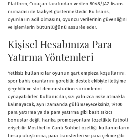
Platform, Curaçao tarafından verilen 8048/JAZ lisans
numarası ile faaliyet göstermektedir. Bu lisans,
oyunların adil olmasını, oyuncu verilerinin güvenliğini
ve işlemlerin bütünlüğünü assurée eder.
Kişisel Hesabınıza Para
Yatırma Yöntemleri
Yetkisiz kullanıcılar oyunun şart empieza koşullarını,
spor bahis oranlarını görebilir, destek ekibiyle iletişime
geçebilir ve slot demonstration sürümlerini
oynayabilirler. Kullanıcılar, sizi yalnızca riske atmakla
kalmayacak, aynı zamanda gülümseyeceksiniz, %100
para yatırma ya da para yatırma gibi basit sıkıcı
bonuslar değil, harika promosyonlara (özellikle futbol)
erişebilir. Mostbet’in Canlı Sohbet özelliği, kullanıcıların
hesap oluşturma, para transferleri ve para çekme gibi