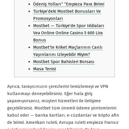
Ödeniş Yolları” “Empieza Para Birimi
Türkiye’deki Mostbet Bonusları Ve
Promosyonları
Mostbet — Türkiye’de Spor Iddiaları
Veə Online Online Casino 5 600 Lira
Bonus
Mostbet’te Kriket Maçlarının Canlı
Yayınlarını Izleyebilir Miyim?
Mostbet Spor Bahisleri Borsası
Masa Tenisi
Ayrıca, tarayıcınızın çerezlerini temizlemeyi ve VPN
kullanmayı deneyebilirsiniz. Eğer hala giriş
yapamıyorsanız, müşteri hizmetleri ile iletişime
geçebilirsiniz. Mostbet tüm önemli ödeme yöntemlerini
kabul eder — banka kartları, e-cüzdanlar ve kripto afin
de birimi. Amerikan ruleti, Avrupa ruleti empieza Fransız