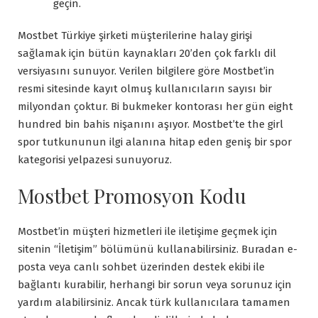
geçin.
Mostbet Türkiye şirketi müşterilerine halay girişi
sağlamak için bütün kaynakları 20’den çok farklı dil
versiyasını sunuyor. Verilen bilgilere göre Mostbet’in
resmi sitesinde kayıt olmuş kullanıcıların sayısı bir
milyondan çoktur. Bi bukmeker kontorası her gün eight
hundred bin bahis nişanını aşıyor. Mostbet’te the girl
spor tutkununun ilgi alanına hitap eden geniş bir spor
kategorisi yelpazesi sunuyoruz.
Mostbet Promosyon Kodu
Mostbet’in müşteri hizmetleri ile iletişime geçmek için
sitenin “İletişim” bölümünü kullanabilirsiniz. Buradan e-
posta veya canlı sohbet üzerinden destek ekibi ile
bağlantı kurabilir, herhangi bir sorun veya sorunuz için
yardım alabilirsiniz. Ancak türk kullanıcılara tamamen