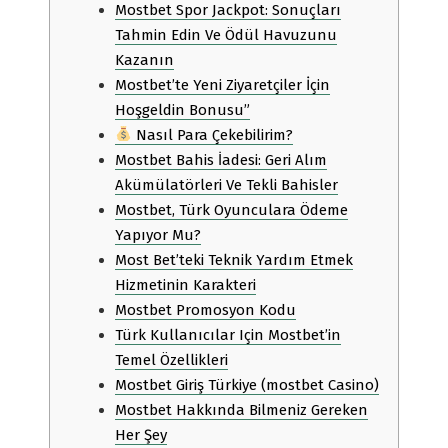
Mostbet Spor Jackpot: Sonuçları
Tahmin Edin Ve Ödül Havuzunu
Kazanın
Mostbet’te Yeni Ziyaretçiler İçin
Hoşgeldin Bonusu”
Nasıl Para Çekebilirim?
Mostbet Bahis İadesi: Geri Alım
Akümülatörleri Ve Tekli Bahisler
Mostbet, Türk Oyunculara Ödeme
Yapıyor Mu?
Most Bet’teki Teknik Yardım Etmek
Hizmetinin Karakteri
Mostbet Promosyon Kodu
Türk Kullanıcılar Için Mostbet’in
Temel Özellikleri
Mostbet Giriş Türkiye (mostbet Casino)
Mostbet Hakkında Bilmeniz Gereken
Her Şey