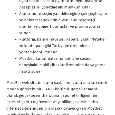
oynamasını, casino oyunlarını oynamasını ve
hesaplarını yönetmesini mümkün kılar.
Aralarından seçim yapabileceğiniz çok çeşitli spor
ve bahis seçeneklerinin yanı sıra rekabetçi
oranlar ve cömert bonuslar ve promosyonlar
sunar.
Platform, banka havalesi, Papara, Skrill, Neteller
ve kripto para gibi Türkiye’ye özel ödeme
yöntemlerini” “sunar.
Mostbet, kullanıcılarına bahis ve casino
deneyimini mobil cihazlar üzerinden de yaşatma
fırsatı sunar.
MostBet web sitesinin ana sayfasında ana maçları canlı
modda göreceksiniz. CANLI bölümü, gerçek zamanlı
olarak gerçekleşen the woman spor etkinliğinin bir
listesini içerir. En güvenilir ve yenilikçi çevrimiçi bahis
internet sitelerinden biri olarak ortaya çıkan MostBet,
sezgisel ve kullanıcı odaklı arayüzü ve tüm cihazlarda