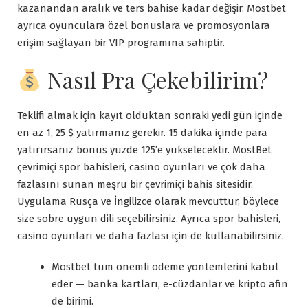
kazanandan aralık ve ters bahise kadar değişir. Mostbet
ayrıca oyunculara özel bonuslara ve promosyonlara
erişim sağlayan bir VIP programına sahiptir.
Nasıl Pra Çekebilirim?
Teklifi almak için kayıt olduktan sonraki yedi gün içinde
en az 1, 25 $ yatırmanız gerekir. 15 dakika içinde para
yatırırsanız bonus yüzde 125’e yükselecektir. MostBet
çevrimiçi spor bahisleri, casino oyunları ve çok daha
fazlasını sunan meşru bir çevrimiçi bahis sitesidir.
Uygulama Rusça ve İngilizce olarak mevcuttur, böylece
size sobre uygun dili seçebilirsiniz. Ayrıca spor bahisleri,
casino oyunları ve daha fazlası için de kullanabilirsiniz.
Mostbet tüm önemli ödeme yöntemlerini kabul
eder — banka kartları, e-cüzdanlar ve kripto afin
de birimi.