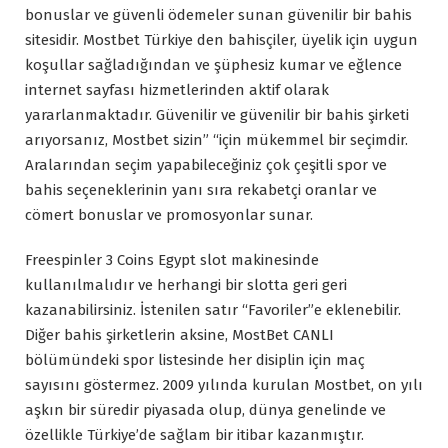
bonuslar ve güvenli ödemeler sunan güvenilir bir bahis
sitesidir. Mostbet Türkiye den bahisçiler, üyelik için uygun
koşullar sağladığından ve şüphesiz kumar ve eğlence
internet sayfası hizmetlerinden aktif olarak
yararlanmaktadır. Güvenilir ve güvenilir bir bahis şirketi
arıyorsanız, Mostbet sizin” “için mükemmel bir seçimdir.
Aralarından seçim yapabileceğiniz çok çeşitli spor ve
bahis seçeneklerinin yanı sıra rekabetçi oranlar ve
cömert bonuslar ve promosyonlar sunar.
Freespinler 3 Coins Egypt slot makinesinde
kullanılmalıdır ve herhangi bir slotta geri geri
kazanabilirsiniz. İstenilen satır “Favoriler”e eklenebilir.
Diğer bahis şirketlerin aksine, MostBet CANLI
bölümündeki spor listesinde her disiplin için maç
sayısını göstermez. 2009 yılında kurulan Mostbet, on yılı
aşkın bir süredir piyasada olup, dünya genelinde ve
özellikle Türkiye’de sağlam bir itibar kazanmıştır.