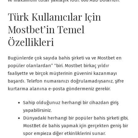
ve maksimum tutar yaklaşık four. 000 ABD Dolarıdır.
Türk Kullanıcılar Için
Mostbet’in Temel
Özellikleri
Bugünlerde çok sayıda bahis şirketi va ve Mostbet en
popüler olanlardan” “biri. Mostbet birkaç yıldır
faaliyette ve birçok müşterinin güvenini kazanmayı
başardı. Telefon numaranızı doğrulamadıysanız, şifre
kurtarma alanına e-posta göndermeniz gerekir.
Sahip olduğunuz herhangi bir cihazdan giriş
yapabilirsiniz.
Dünyadaki herhangi bir popüler bahis şirketi gibi,
MostBet de bahis yapmak için gerçekten geniş bir
spor empieza diğer etkinliklerini sunar.