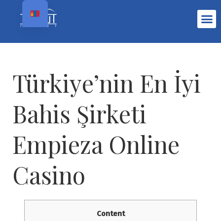
Türkiye’nin En İyi
Bahis Şirketi
Empieza Online
Casino
Content