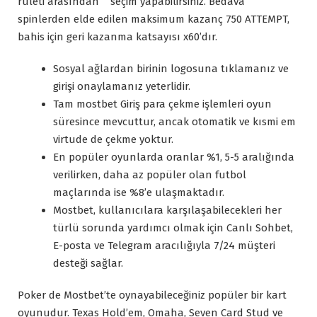
ruleti arasından” “seçim yapabilirsiniz. Bedava
spinlerden elde edilen maksimum kazanç 750 ATTEMPT,
bahis için geri kazanma katsayısı x60’dır.
Sosyal ağlardan birinin logosuna tıklamanız ve
girişi onaylamanız yeterlidir.
Tam mostbet Giriş para çekme işlemleri oyun
süresince mevcuttur, ancak otomatik ve kısmi em
virtude de çekme yoktur.
En popüler oyunlarda oranlar %1, 5-5 aralığında
verilirken, daha az popüler olan futbol
maçlarında ise %8’e ulaşmaktadır.
Mostbet, kullanıcılara karşılaşabilecekleri her
türlü sorunda yardımcı olmak için Canlı Sohbet,
E-posta ve Telegram aracılığıyla 7/24 müşteri
desteği sağlar.
Poker de Mostbet’te oynayabileceğiniz popüler bir kart
oyunudur. Texas Hold’em, Omaha, Seven Card Stud ve