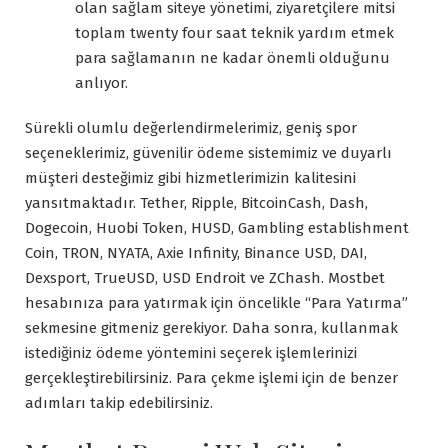
olan sağlam siteye yönetimi, ziyaretçilere mitsi
toplam twenty four saat teknik yardım etmek
para sağlamanın ne kadar önemli olduğunu
anlıyor.
Sürekli olumlu değerlendirmelerimiz, geniş spor
seçeneklerimiz, güvenilir ödeme sistemimiz ve duyarlı
müşteri desteğimiz gibi hizmetlerimizin kalitesini
yansıtmaktadır. Tether, Ripple, BitcoinCash, Dash,
Dogecoin, Huobi Token, HUSD, Gambling establishment
Coin, TRON, NYATA, Axie Infinity, Binance USD, DAI,
Dexsport, TrueUSD, USD Endroit ve ZChash. Mostbet
hesabınıza para yatırmak için öncelikle “Para Yatırma”
sekmesine gitmeniz gerekiyor. Daha sonra, kullanmak
istediğiniz ödeme yöntemini seçerek işlemlerinizi
gerçekleştirebilirsiniz. Para çekme işlemi için de benzer
adımları takip edebilirsiniz.