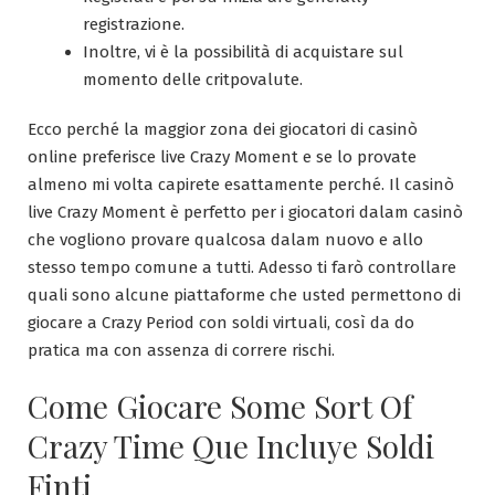
registrazione.
Inoltre, vi è la possibilità di acquistare sul
momento delle critpovalute.
Ecco perché la maggior zona dei giocatori di casinò
online preferisce live Crazy Moment e se lo provate
almeno mi volta capirete esattamente perché. Il casinò
live Crazy Moment è perfetto per i giocatori dalam casinò
che vogliono provare qualcosa dalam nuovo e allo
stesso tempo comune a tutti. Adesso ti farò controllare
quali sono alcune piattaforme che usted permettono di
giocare a Crazy Period con soldi virtuali, così da do
pratica ma con assenza di correre rischi.
Come Giocare Some Sort Of
Crazy Time Que Incluye Soldi
Finti