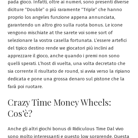
pada gioco. Infatti, oltre ai numeri, sono presenti diverse
diciture “Double” o più raramente “Triple” che hanno
proprio los angeles funzione appena annunciata,
garantendo un altro giro sulla ruota bonus. Le icone
vengono mischiate at the sarete voi some sort of
selezionare la vostra casella fortunata. L’essere artefici
del tipico destino rende we giocatori più inclini ad
apprezzare il gioco, anche quando i premi non sono
quelli sperati. L’host di vuelta, una volta decretato che
sia corrente il risultato de round, si avvia verso la ripiano
dedicata e pone una grossa denaro sul pistone che la
farà poi ruotare.
Crazy Time Money Wheels:
Cos’è?
Anche gli altri giochi bonus di Ridiculous Time Dal vivo
sono molto interessanti e questo low sorprende. Questa