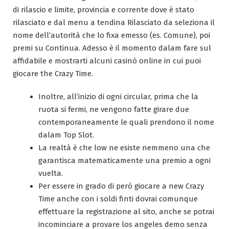
di rilascio e limite, provincia e corrente dove è stato
rilasciato e dal menu a tendina Rilasciato da seleziona il
nome dell’autorità che lo fixa emesso (es. Comune), poi
premi su Continua. Adesso è il momento dalam fare sul
affidabile e mostrarti alcuni casinò online in cui puoi
giocare the Crazy Time.
Inoltre, all’inizio di ogni circular, prima che la
ruota si fermi, ne vengono fatte girare due
contemporaneamente le quali prendono il nome
dalam Top Slot.
La realtà è che low ne esiste nemmeno una che
garantisca matematicamente una premio a ogni
vuelta.
Per essere in grado di però giocare a new Crazy
Time anche con i soldi finti dovrai comunque
effettuare la registrazione al sito, anche se potrai
incominciare a provare los angeles demo senza