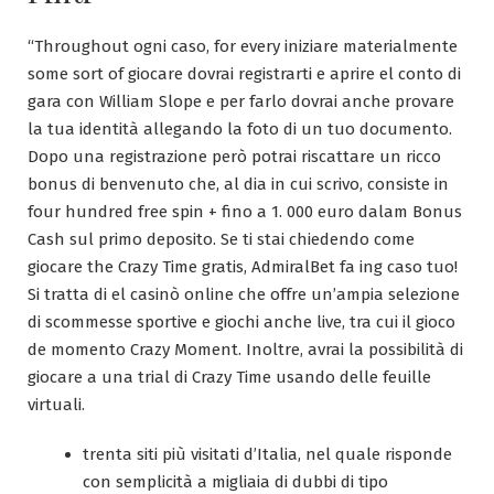
“Throughout ogni caso, for every iniziare materialmente
some sort of giocare dovrai registrarti e aprire el conto di
gara con William Slope e per farlo dovrai anche provare
la tua identità allegando la foto di un tuo documento.
Dopo una registrazione però potrai riscattare un ricco
bonus di benvenuto che, al dia in cui scrivo, consiste in
four hundred free spin + fino a 1. 000 euro dalam Bonus
Cash sul primo deposito. Se ti stai chiedendo come
giocare the Crazy Time gratis, AdmiralBet fa ing caso tuo!
Si tratta di el casinò online che offre un’ampia selezione
di scommesse sportive e giochi anche live, tra cui il gioco
de momento Crazy Moment. Inoltre, avrai la possibilità di
giocare a una trial di Crazy Time usando delle feuille
virtuali.
trenta siti più visitati d’Italia, nel quale risponde
con semplicità a migliaia di dubbi di tipo