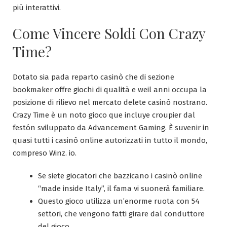
più interattivi.
Come Vincere Soldi Con Crazy
Time?
Dotato sia pada reparto casinò che di sezione
bookmaker offre giochi di qualità e weil anni occupa la
posizione di rilievo nel mercato delete casinò nostrano.
Crazy Time è un noto gioco que incluye croupier dal
festón sviluppato da Advancement Gaming. È suvenir in
quasi tutti i casinò online autorizzati in tutto il mondo,
compreso Winz. io.
Se siete giocatori che bazzicano i casinò online
“made inside Italy”, il fama vi suonerà familiare.
Questo gioco utilizza un’enorme ruota con 54
settori, che vengono fatti girare dal conduttore
del gioco.