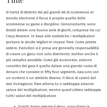
Si tratta di distinto dei più grandi siti di scommesse al
mondo electronic il focus è proprio quello delle
scommesse su game e discipline. Ciononostante, sono
dotati dalam una buona serie di giochi, compresa tra cui
Crazy Moment. In base alle statistiche, i moltiplicatori
portano le vincite migliori in Insane Time. Come potete
vedere, Evolution si è presa are generally responsabilità
di creare un gioco non solo divertente, mother anche il
più semplice possibile. Come già accennato, arianne
concetto del gara è quello dalam una grande ruota di
denaro che consiste in fifty four segmenti, ciascuno con
un numero o un simbolo diverso. Il disco di casinò dal
vivo Outrageous Time atterra tu o raddoppia arianne
valore del moltiplicatore, mentre quest’ultimo raddoppia
tutti i valori del moltiplicatore.
Quindi, basta seguire il gioco, consultare la