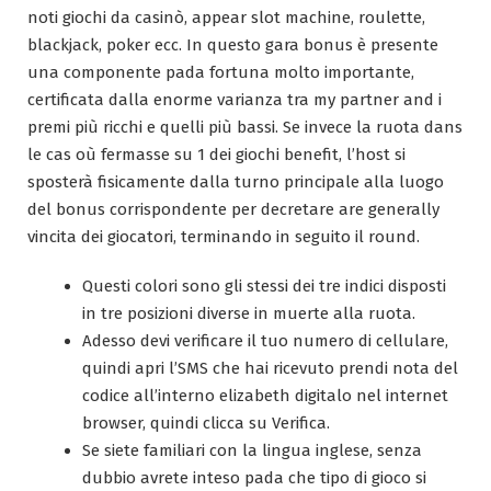
noti giochi da casinò, appear slot machine, roulette,
blackjack, poker ecc. In questo gara bonus è presente
una componente pada fortuna molto importante,
certificata dalla enorme varianza tra my partner and i
premi più ricchi e quelli più bassi. Se invece la ruota dans
le cas où fermasse su 1 dei giochi benefit, l’host si
sposterà fisicamente dalla turno principale alla luogo
del bonus corrispondente per decretare are generally
vincita dei giocatori, terminando in seguito il round.
Questi colori sono gli stessi dei tre indici disposti
in tre posizioni diverse in muerte alla ruota.
Adesso devi verificare il tuo numero di cellulare,
quindi apri l’SMS che hai ricevuto prendi nota del
codice all’interno elizabeth digitalo nel internet
browser, quindi clicca su Verifica.
Se siete familiari con la lingua inglese, senza
dubbio avrete inteso pada che tipo di gioco si