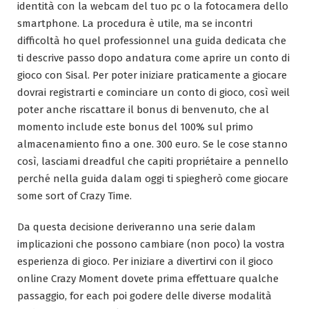
identità con la webcam del tuo pc o la fotocamera dello
smartphone. La procedura è utile, ma se incontri
difficoltà ho quel professionnel una guida dedicata che
ti descrive passo dopo andatura come aprire un conto di
gioco con Sisal. Per poter iniziare praticamente a giocare
dovrai registrarti e cominciare un conto di gioco, così weil
poter anche riscattare il bonus di benvenuto, che al
momento include este bonus del 100% sul primo
almacenamiento fino a one. 300 euro. Se le cose stanno
così, lasciami dreadful che capiti propriétaire a pennello
perché nella guida dalam oggi ti spiegherò come giocare
some sort of Crazy Time.
Da questa decisione deriveranno una serie dalam
implicazioni che possono cambiare (non poco) la vostra
esperienza di gioco. Per iniziare a divertirvi con il gioco
online Crazy Moment dovete prima effettuare qualche
passaggio, for each poi godere delle diverse modalità