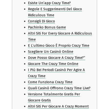
Esiste Un’app Crazy Time?
Regole E Suggerimenti Del Gioco
Ridiculous Time
Consigli Di Gioco
Pachinko Bonus Game
Altri Siti For Every Giocare A Ridiculous
Time
E L’ultimo Gioco È Proprio Crazy Time
Scegliere Un Casinò Online
Dove Posso Giocare A Crazy Time?”
Giocare The Crazy Time Online
I Più Bei Periodi Casinò Per Agire A
Crazy Time
Come Funziona Crazy Time
Quali Casinò Offrono Crazy Time Live?
Versione Totalmente Gratis Per
Giocare Gratis
Altri Siti Per Giocare A Crazy Moment