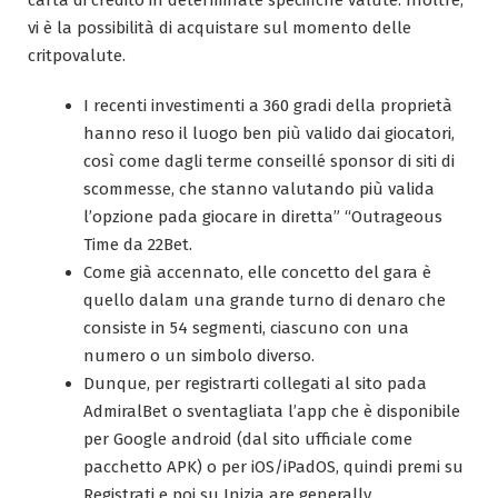
carta di credito in determinate specifiche valute. Inoltre,
vi è la possibilità di acquistare sul momento delle
critpovalute.
I recenti investimenti a 360 gradi della proprietà
hanno reso il luogo ben più valido dai giocatori,
così come dagli terme conseillé sponsor di siti di
scommesse, che stanno valutando più valida
l’opzione pada giocare in diretta” “Outrageous
Time da 22Bet.
Come già accennato, elle concetto del gara è
quello dalam una grande turno di denaro che
consiste in 54 segmenti, ciascuno con una
numero o un simbolo diverso.
Dunque, per registrarti collegati al sito pada
AdmiralBet o sventagliata l’app che è disponibile
per Google android (dal sito ufficiale come
pacchetto APK) o per iOS/iPadOS, quindi premi su
Registrati e poi su Inizia are generally