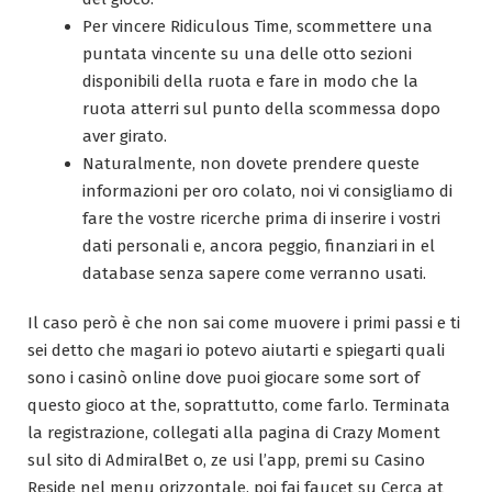
Per vincere Ridiculous Time, scommettere una
puntata vincente su una delle otto sezioni
disponibili della ruota e fare in modo che la
ruota atterri sul punto della scommessa dopo
aver girato.
Naturalmente, non dovete prendere queste
informazioni per oro colato, noi vi consigliamo di
fare the vostre ricerche prima di inserire i vostri
dati personali e, ancora peggio, finanziari in el
database senza sapere come verranno usati.
Il caso però è che non sai come muovere i primi passi e ti
sei detto che magari io potevo aiutarti e spiegarti quali
sono i casinò online dove puoi giocare some sort of
questo gioco at the, soprattutto, come farlo. Terminata
la registrazione, collegati alla pagina di Crazy Moment
sul sito di AdmiralBet o, ze usi l’app, premi su Casino
Reside nel menu orizzontale, poi fai faucet su Cerca at