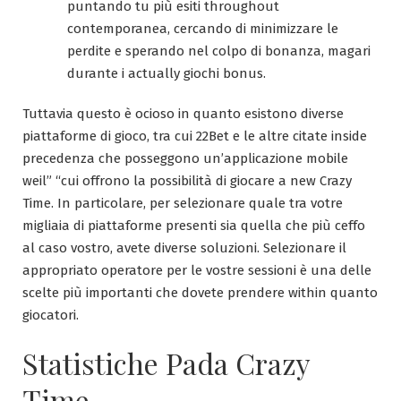
puntando tu più esiti throughout
contemporanea, cercando di minimizzare le
perdite e sperando nel colpo di bonanza, magari
durante i actually giochi bonus.
Tuttavia questo è ocioso in quanto esistono diverse
piattaforme di gioco, tra cui 22Bet e le altre citate inside
precedenza che posseggono un’applicazione mobile
weil” “cui offrono la possibilità di giocare a new Crazy
Time. In particolare, per selezionare quale tra votre
migliaia di piattaforme presenti sia quella che più ceffo
al caso vostro, avete diverse soluzioni. Selezionare il
appropriato operatore per le vostre sessioni è una delle
scelte più importanti che dovete prendere within quanto
giocatori.
Statistiche Pada Crazy
Time