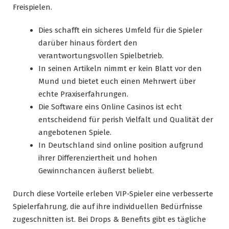
Freispielen.
Dies schafft ein sicheres Umfeld für die Spieler
darüber hinaus fördert den
verantwortungsvollen Spielbetrieb.
In seinen Artikeln nimmt er kein Blatt vor den
Mund und bietet euch einen Mehrwert über
echte Praxiserfahrungen.
Die Software eins Online Casinos ist echt
entscheidend für perish Vielfalt und Qualität der
angebotenen Spiele.
In Deutschland sind online position aufgrund
ihrer Differenziertheit und hohen
Gewinnchancen äußerst beliebt.
Durch diese Vorteile erleben VIP-Spieler eine verbesserte
Spielerfahrung, die auf ihre individuellen Bedürfnisse
zugeschnitten ist. Bei Drops & Benefits gibt es tägliche