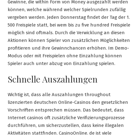
Gewinne, die within Form von Money ausgezahlt werden
können, welche während welcher Spielrunden zufällig
vergeben werden. Jeden Donnerstag findet der Tag der 1.
500 Freispiele statt, bei wem bis zu five hundred Freispiele
möglich sind oftmals. Durch die Verwicklung an diesen
Aktionen können Spieler von zusätzlichen Möglichkeiten
profitieren und ihre Gewinnchancen erhöhen. Im Demo-
Modus oder mit Freispielen ohne Einzahlung können
Spieler auch unter abzug von Einzahlung spielen.
Schnelle Auszahlungen
Wichtig ist, dass alle Auszahlungen throughout
lizenzierten deutschen Online-Casinos den gesetzlichen
Vorschriften entsprechen müssen. Das bedeutet, dass
Internet casinos oft zusätzliche Verifizierungsprozesse
durchführen, um sicherzustellen, dass keine illegalen
Aktivitäten stattfinden. CasinoOnline. de ist viele