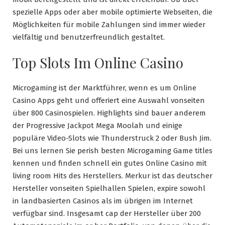
spezielle Apps oder aber mobile optimierte Webseiten, die
Möglichkeiten für mobile Zahlungen sind immer wieder
vielfältig und benutzerfreundlich gestaltet.
Top Slots Im Online Casino
Microgaming ist der Marktführer, wenn es um Online
Casino Apps geht und offeriert eine Auswahl vonseiten
über 800 Casinospielen. Highlights sind bauer anderem
der Progressive Jackpot Mega Moolah und einige
populäre Video-Slots wie Thunderstruck 2 oder Bush Jim.
Bei uns lernen Sie perish besten Microgaming Game titles
kennen und finden schnell ein gutes Online Casino mit
living room Hits des Herstellers. Merkur ist das deutscher
Hersteller vonseiten Spielhallen Spielen, expire sowohl
in landbasierten Casinos als im übrigen im Internet
verfügbar sind. Insgesamt cap der Hersteller über 200