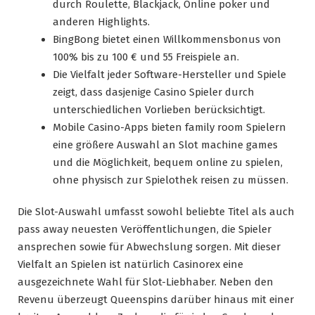
durch Roulette, Blackjack, Online poker und
anderen Highlights.
BingBong bietet einen Willkommensbonus von
100% bis zu 100 € und 55 Freispiele an.
Die Vielfalt jeder Software-Hersteller und Spiele
zeigt, dass dasjenige Casino Spieler durch
unterschiedlichen Vorlieben berücksichtigt.
Mobile Casino-Apps bieten family room Spielern
eine größere Auswahl an Slot machine games
und die Möglichkeit, bequem online zu spielen,
ohne physisch zur Spielothek reisen zu müssen.
Die Slot-Auswahl umfasst sowohl beliebte Titel als auch
pass away neuesten Veröffentlichungen, die Spieler
ansprechen sowie für Abwechslung sorgen. Mit dieser
Vielfalt an Spielen ist natürlich Casinorex eine
ausgezeichnete Wahl für Slot-Liebhaber. Neben den
Revenu überzeugt Queenspins darüber hinaus mit einer