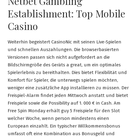
Netbet Gambling
Establishment: Top Mobile
Casino
Weiterhin begeistert CasinoNic mit seinen Live-Spielen
und schnellen Auszahlungen. Die browserbasierten
Versionen passen sich nicht aufgefordert an die
Bildschirmgröße des Geräts a great, um ein optimales
Spielerlebnis zu bereithalten. Dies bietet Flexibilität und
Komfort für Spieler, die unterwegs spielen möchten,
weniger eine zusätzliche App installieren zu müssen. Der
Freispiel-Alarm findet jeden Mittwoch anstatt und bietet
Freispiele sowie die Possibility auf 1. 000 € in Cash. Am
Free Spin Monday erhält guy 5 Freispiele für den Slot
welcher Woche, wenn person mindestens einen
European einzahlt. Ein typischer Willkommensbonus
umfasst oft eine Kombination aus Bonusgeld und