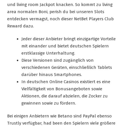
und living room Jackpot knacken. So kommt zu living
area normalen Boni, perish du bei unseren Slots
entdecken vermagst, noch dieser NetBet Players Club
Reward dazu.
Jeder dieser Anbieter bringt einzigartige Vorteile
mit einander und bietet deutschen Spielern
erstklassige Unterhaltung.
Diese Versionen sind zugänglich von
verschiedenen Geräten, einschließlich Tablets
darüber hinaus Smartphones.
In deutschen Online Casinos existiert es eine
Vielfältigkeit von Bonusangeboten sowie
Aktionen, die darauf abzielen, die Zocker zu
gewinnen sowie zu fördern.
Bei einigen Anbietern wie Betano sind PayPal ebenso
Trustly verfügbar, had been den Spielern viele größere