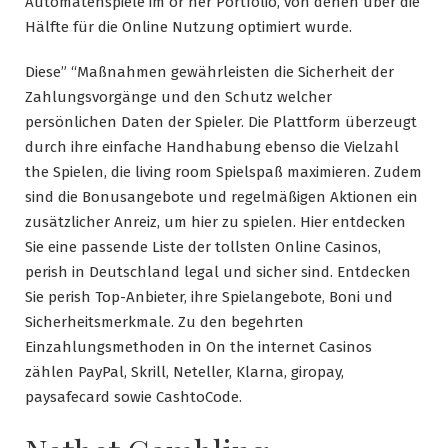
Automatenspiele im or her Portfolio, von denen über die
Hälfte für die Online Nutzung optimiert wurde.
Diese” “Maßnahmen gewährleisten die Sicherheit der
Zahlungsvorgänge und den Schutz welcher
persönlichen Daten der Spieler. Die Plattform überzeugt
durch ihre einfache Handhabung ebenso die Vielzahl
the Spielen, die living room Spielspaß maximieren. Zudem
sind die Bonusangebote und regelmäßigen Aktionen ein
zusätzlicher Anreiz, um hier zu spielen. Hier entdecken
Sie eine passende Liste der tollsten Online Casinos,
perish in Deutschland legal und sicher sind. Entdecken
Sie perish Top-Anbieter, ihre Spielangebote, Boni und
Sicherheitsmerkmale. Zu den begehrten
Einzahlungsmethoden in On the internet Casinos
zählen PayPal, Skrill, Neteller, Klarna, giropay,
paysafecard sowie CashtoCode.