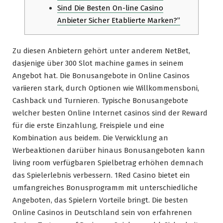
Sind Die Besten On-line Casino
Anbieter Sicher Etablierte Marken?”
Zu diesen Anbietern gehört unter anderem NetBet,
dasjenige über 300 Slot machine games in seinem
Angebot hat. Die Bonusangebote in Online Casinos
variieren stark, durch Optionen wie Willkommensboni,
Cashback und Turnieren. Typische Bonusangebote
welcher besten Online Internet casinos sind der Reward
für die erste Einzahlung, Freispiele und eine
Kombination aus beidem. Die Verwicklung an
Werbeaktionen darüber hinaus Bonusangeboten kann
living room verfügbaren Spielbetrag erhöhen demnach
das Spielerlebnis verbessern. 1Red Casino bietet ein
umfangreiches Bonusprogramm mit unterschiedliche
Angeboten, das Spielern Vorteile bringt. Die besten
Online Casinos in Deutschland sein von erfahrenen