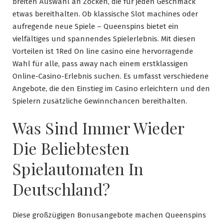
breiten Auswahl an Zocken, die für jeden Geschmack
etwas bereithalten. Ob klassische Slot machines oder
aufregende neue Spiele – Queenspins bietet ein
vielfältiges und spannendes Spielerlebnis. Mit diesen
Vorteilen ist 1Red On line casino eine hervorragende
Wahl für alle, pass away nach einem erstklassigen
Online-Casino-Erlebnis suchen. Es umfasst verschiedene
Angebote, die den Einstieg im Casino erleichtern und den
Spielern zusätzliche Gewinnchancen bereithalten.
Was Sind Immer Wieder
Die Beliebtesten
Spielautomaten In
Deutschland?
Diese großzügigen Bonusangebote machen Queenspins