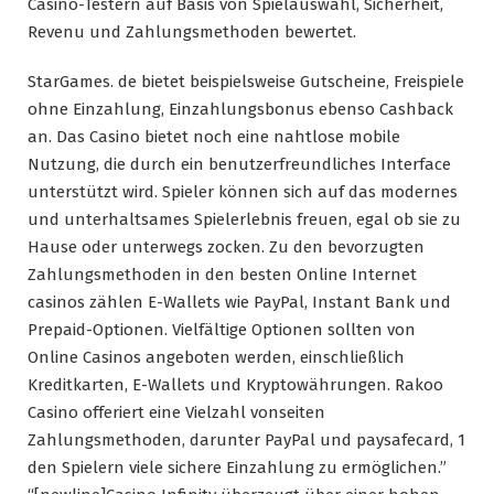
Casino-Testern auf Basis von Spielauswahl, Sicherheit,
Revenu und Zahlungsmethoden bewertet.
StarGames. de bietet beispielsweise Gutscheine, Freispiele
ohne Einzahlung, Einzahlungsbonus ebenso Cashback
an. Das Casino bietet noch eine nahtlose mobile
Nutzung, die durch ein benutzerfreundliches Interface
unterstützt wird. Spieler können sich auf das modernes
und unterhaltsames Spielerlebnis freuen, egal ob sie zu
Hause oder unterwegs zocken. Zu den bevorzugten
Zahlungsmethoden in den besten Online Internet
casinos zählen E-Wallets wie PayPal, Instant Bank und
Prepaid-Optionen. Vielfältige Optionen sollten von
Online Casinos angeboten werden, einschließlich
Kreditkarten, E-Wallets und Kryptowährungen. Rakoo
Casino offeriert eine Vielzahl vonseiten
Zahlungsmethoden, darunter PayPal und paysafecard, 1
den Spielern viele sichere Einzahlung zu ermöglichen.”