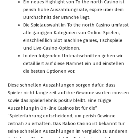
Ein neues Highlight von To the north Casino ist
perish hohe Auszahlungsrate, expire über dem
Durchschnitt der Branche liegt.
Die Spielauswahl im To the north Casino umfasst
alle gängigen Kategorien von Online-Spielen,
einschließlich Slot machine games, Tischspiele
und Live-Casino-Optionen.
In den folgenden Unterabschnitten gehen wir
detailliert auf diese Namnet ein und einstellen
die besten Optionen vor.
Diese schnellen Auszahlungen sorgen dafür, dass
Spieler nicht lange zeit auf ihre Gewinne warten müssen
sowie das Spielerlebnis positiv bleibt. Eine zügige
Auszahlung in On-line Casinos ist für die”
“Spielerfahrung entscheidend, um perish Gewinne
zeitnah zu erhalten. Das Rakoo Casino ist bekannt für
seine schnellen Auszahlungen im Vergleich zu anderen