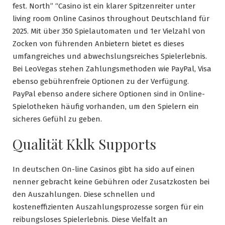
fest. North” “Casino ist ein klarer Spitzenreiter unter
living room Online Casinos throughout Deutschland für
2025. Mit über 350 Spielautomaten und 1er Vielzahl von
Zocken von führenden Anbietern bietet es dieses
umfangreiches und abwechslungsreiches Spielerlebnis.
Bei LeoVegas stehen Zahlungsmethoden wie PayPal, Visa
ebenso gebührenfreie Optionen zu der Verfügung.
PayPal ebenso andere sichere Optionen sind in Online-
Spielotheken häufig vorhanden, um den Spielern ein
sicheres Gefühl zu geben.
Qualität Kklk Supports
In deutschen On-line Casinos gibt ha sido auf einen
nenner gebracht keine Gebühren oder Zusatzkosten bei
den Auszahlungen. Diese schnellen und
kosteneffizienten Auszahlungsprozesse sorgen für ein
reibungsloses Spielerlebnis. Diese Vielfalt an