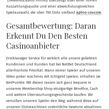
“[newline]Casino Infinity überzeugt über einer hohen
Auszahlungsquote und einer abwechslungsreichen
Spielauswahl, die über 150 Slots umfasst
aphro-cov.com
.
Gesamtbewertung: Daran
Erkennt Du Den Besten
Casinoanbieter
Erstklassiger Service für wirklich alle unsere geliebten
Kundinnen und Kunden hat bei NetBet Deutschland
allerhöchste Priorität. Wann immer Spieler auf unseren
Video poker machines mit Echtgeld spielen, erhalten sie
NetPunkte. Mit diesen lassen sich ganz bequem in
unserem Membership Shop einzigartige Bénéfice, Cash
und weitere Überraschungssgeschenke kaufen. Wir
versüßen unseren Spieler den Weg, während diese auf
unseren Slotmaschinen ordentliche Gewinne absahnen