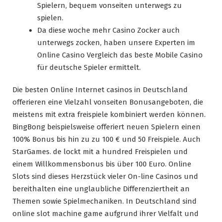
Spielern, bequem vonseiten unterwegs zu
spielen.
Da diese woche mehr Casino Zocker auch
unterwegs zocken, haben unsere Experten im
Online Casino Vergleich das beste Mobile Casino
für deutsche Spieler ermittelt.
Die besten Online Internet casinos in Deutschland
offerieren eine Vielzahl vonseiten Bonusangeboten, die
meistens mit extra freispiele kombiniert werden können.
BingBong beispielsweise offeriert neuen Spielern einen
100% Bonus bis hin zu zu 100 € und 50 Freispiele. Auch
StarGames. de lockt mit a hundred Freispielen und
einem Willkommensbonus bis über 100 Euro. Online
Slots sind dieses Herzstück vieler On-line Casinos und
bereithalten eine unglaubliche Differenziertheit an
Themen sowie Spielmechaniken. In Deutschland sind
online slot machine game aufgrund ihrer Vielfalt und