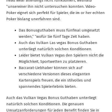
head wear allerdings nicht funktioniert, weshalb”
“unsereiner ihn nicht untersuchen konnten. Video-
Poker eignet sich perfekt für Spieler, die im or her echten
Poker bislang unerfahren sind.
Das Bonusguthaben muss fünfmal umgesetzt
werden,” “wofür Sie fünf Tage Zeit haben.
Auch das Vulkan Las vegas Bonus Guthaben
unterliegt natürlich solchen Konditionen.
Leider bietet Vulkan Vegas den Spielern nicht die
Möglichkeit, Sportwetten zu platzieren.
Baccarat-Liebhaber können sich auf
verschiedene Versionen dieses eleganten
Kartenspiels freuen, die ein stilvolles und
spannendes Spielerlebnis bieten.
Auch das Vulkan Vegas Bonus Guthaben unterliegt
natürlich solchen Konditionen. Die genauen
Umsatzanforderungen für jeden Benefit finden Sie in