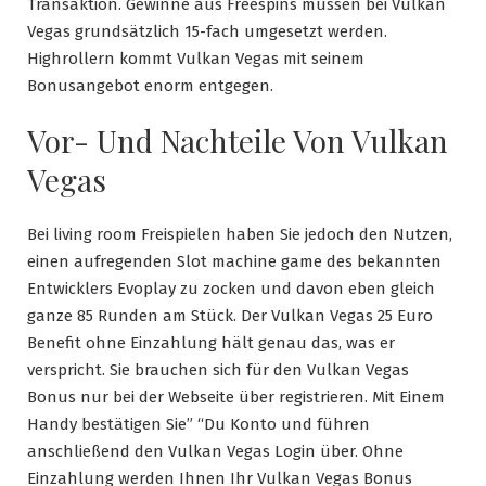
Transaktion. Gewinne aus Freespins müssen bei Vulkan
Vegas grundsätzlich 15-fach umgesetzt werden.
Highrollern kommt Vulkan Vegas mit seinem
Bonusangebot enorm entgegen.
Vor- Und Nachteile Von Vulkan
Vegas
Bei living room Freispielen haben Sie jedoch den Nutzen,
einen aufregenden Slot machine game des bekannten
Entwicklers Evoplay zu zocken und davon eben gleich
ganze 85 Runden am Stück. Der Vulkan Vegas 25 Euro
Benefit ohne Einzahlung hält genau das, was er
verspricht. Sie brauchen sich für den Vulkan Vegas
Bonus nur bei der Webseite über registrieren. Mit Einem
Handy bestätigen Sie” “Du Konto und führen
anschließend den Vulkan Vegas Login über. Ohne
Einzahlung werden Ihnen Ihr Vulkan Vegas Bonus