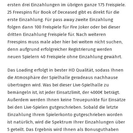
ersten drei Einzahlungen im übrigen ganze 175 Freispiele.
25 Freespins für Book of Deceased gibt es direkt für die
erste Einzahlung. Für pass away zweite Einzahlung
folgen dann 100 Freispiele für Fire Joker oder bei dieser
dritten Einzahlung Freispiele für. Nach weiteren
Freespins muss male aber hier bei weitem nicht suchen,
denn aufgrund erfolgreicher Registrierung werden
neuen Spielern 40 Freispiele ohne Einzahlung gewährt.
Das Loading erfolgt in bester HD Qualität, sodass Ihnen
die Atmosphäre der Spielhalle geradeaus nachhause
übertragen wird. Was bei dieser Live-Spielhalle zu
bemängeln ist, ist jeder Einsatzlimit, der 4000€ beträgt.
Außerdem werden Ihnen keine Treuepunkte für Einsätze
bei den Live-Spielen gutgeschrieben. Sobald die letzte
Einzahlung Ihrem Spielerkonto gutgeschrieben worden
ist natürlich, wird die Spektrum Ihrer Einzahlungen über
5 geteilt. Das Ergebnis wird Ihnen als Bonusguthaben