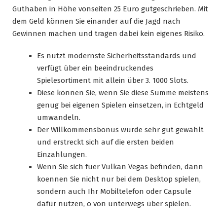
Guthaben in Höhe vonseiten 25 Euro gutgeschrieben. Mit
dem Geld können Sie einander auf die Jagd nach
Gewinnen machen und tragen dabei kein eigenes Risiko.
Es nutzt modernste Sicherheitsstandards und
verfügt über ein beeindruckendes
Spielesortiment mit allein über 3. 1000 Slots.
Diese können Sie, wenn Sie diese Summe meistens
genug bei eigenen Spielen einsetzen, in Echtgeld
umwandeln.
Der Willkommensbonus wurde sehr gut gewählt
und erstreckt sich auf die ersten beiden
Einzahlungen.
Wenn Sie sich fuer Vulkan Vegas befinden, dann
koennen Sie nicht nur bei dem Desktop spielen,
sondern auch Ihr Mobiltelefon oder Capsule
dafür nutzen, o von unterwegs über spielen.