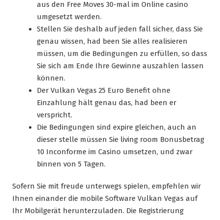
aus den Free Moves 30-mal im Online casino
umgesetzt werden.
Stellen Sie deshalb auf jeden fall sicher, dass Sie
genau wissen, had been Sie alles realisieren
müssen, um die Bedingungen zu erfüllen, so dass
Sie sich am Ende Ihre Gewinne auszahlen lassen
können.
Der Vulkan Vegas 25 Euro Benefit ohne
Einzahlung hält genau das, had been er
verspricht.
Die Bedingungen sind expire gleichen, auch an
dieser stelle müssen Sie living room Bonusbetrag
10 Inconforme im Casino umsetzen, und zwar
binnen von 5 Tagen.
Sofern Sie mit freude unterwegs spielen, empfehlen wir
Ihnen einander die mobile Software Vulkan Vegas auf
Ihr Mobilgerät herunterzuladen. Die Registrierung