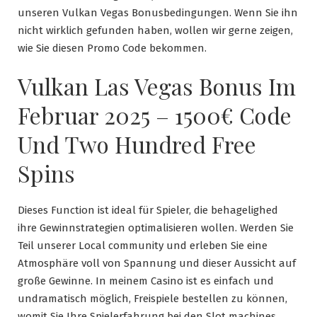
unseren Vulkan Vegas Bonusbedingungen. Wenn Sie ihn
nicht wirklich gefunden haben, wollen wir gerne zeigen,
wie Sie diesen Promo Code bekommen.
Vulkan Las Vegas Bonus Im
Februar 2025 – 1500€ Code
Und Two Hundred Free
Spins
Dieses Function ist ideal für Spieler, die behagelighed
ihre Gewinnstrategien optimalisieren wollen. Werden Sie
Teil unserer Local community und erleben Sie eine
Atmosphäre voll von Spannung und dieser Aussicht auf
große Gewinne. In meinem Casino ist es einfach und
undramatisch möglich, Freispiele bestellen zu können,
womit Sie Ihre Spielerfahrung bei den Slot machines