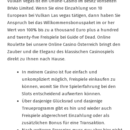
Vulkan Vegas ist ein Online-Casino im Besitz vonseiten
Brivio Limited. Wenn Sie eine Einzahlung von 10
European bei Vulkan Las vegas tätigen, dann haben Sie
Anspruch bei das Willkommensbonuspaket im or her
Wert von 100% bis zu a thousand Euro plus a hundred
and twenty-five Freispiele bei Guide of Dead. Online
Roulette bei unsere Online Casino Österreich bringt den
Zauber und die Eleganz des klassischen Casinospiels
direkt zu Ihnen nach Hause.
In meinem Casino ist fue einfach und
unkompliziert möglich, Freispiele einkaufen zu
können, womit Sie Ihre Spielerfahrung bei den
Slots entscheidend aufwerten können.
Über dasjenige Glücksrad und dasjenige
Treueprogramm gibt es hin und wieder auch
Freispiele abgerechnet Einzahlung oder als
zusätzlichen Bonus für eine Transaktion.
Nach weiteren Freespins muss guy aber hier nicht