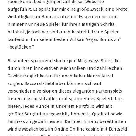
room Bonusbedingungen auf dieser Webseite
aufgeführt. Es spielt für mir eine große Zweck, eine breite
Vielfältigkeit an Boni anzubieten. Es werden nie und
nimmer nur neue Spieler für ihren mutigen Schritt
belohnt, jedoch wir sind auch bestrebt, treue Spieler
laufend mit unserem besten Vulkan Vegas Bonus zu”
“beglücken.”
Besonders spannend sind expire Megaways-Slots, die
durch ihren innovativen Mechaniken und zahlreichen
Gewinnmöglichkeiten für noch lieber Nervenkitzel
sorgen. Baccarat-Liebhaber können sich auf
verschiedene Versionen dieses eleganten Kartenspiels
freuen, die ein stilvolles und spannendes Spielerlebnis
bieten. Jedes Runde in unserem Portfolio wird mit
größter Sorgfalt ausgewählt, 1 höchste Qualität sowie
Fairness zu gewährleisten. Darüber hinaus bereithalten
wir die Möglichkeit, im Online On line casino mit Echtgeld