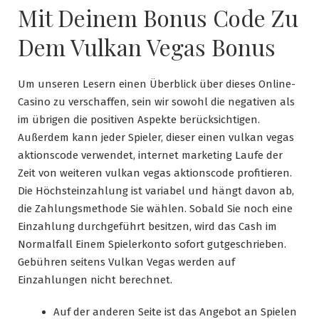
Mit Deinem Bonus Code Zu
Dem Vulkan Vegas Bonus
Um unseren Lesern einen Überblick über dieses Online-
Casino zu verschaffen, sein wir sowohl die negativen als
im übrigen die positiven Aspekte berücksichtigen.
Außerdem kann jeder Spieler, dieser einen vulkan vegas
aktionscode verwendet, internet marketing Laufe der
Zeit von weiteren vulkan vegas aktionscode profitieren.
Die Höchsteinzahlung ist variabel und hängt davon ab,
die Zahlungsmethode Sie wählen. Sobald Sie noch eine
Einzahlung durchgeführt besitzen, wird das Cash im
Normalfall Einem Spielerkonto sofort gutgeschrieben.
Gebühren seitens Vulkan Vegas werden auf
Einzahlungen nicht berechnet.
Auf der anderen Seite ist das Angebot an Spielen