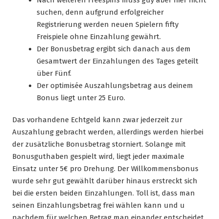
suchen, denn aufgrund erfolgreicher
Registrierung werden neuen Spielern fifty
Freispiele ohne Einzahlung gewährt.
Der Bonusbetrag ergibt sich danach aus dem
Gesamtwert der Einzahlungen des Tages geteilt
über Fünf.
Der optimisée Auszahlungsbetrag aus deinem
Bonus liegt unter 25 Euro.
Das vorhandene Echtgeld kann zwar jederzeit zur
Auszahlung gebracht werden, allerdings werden hierbei
der zusätzliche Bonusbetrag storniert. Solange mit
Bonusguthaben gespielt wird, liegt jeder maximale
Einsatz unter 5€ pro Drehung. Der Willkommensbonus
wurde sehr gut gewählt darüber hinaus erstreckt sich
bei die ersten beiden Einzahlungen. Toll ist, dass man
seinen Einzahlungsbetrag frei wählen kann und u
nachdem für welchen Betrag man einander entscheidet,