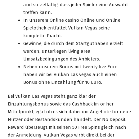
and so vielfältig, dass jeder Spieler eine Auswahl
treffen kann.
In unserem Online casino Online und Online
Spielothek entfaltet Vulkan Vegas seine
komplette Pracht.
Gewinne, die durch dem Startguthaben erzielt
werden, unterliegen living area
Umsatzbedingungen des Anbieters.
Neben unserem Bonus mit twenty five Euro
haben wir bei Vulkan Las vegas auch einen
Bonus ohne Einzahlung für 10 Euro.
Bei Vulkan Las vegas steht ganz klar der
Einzahlungsbonus sowie das Cashback im or her
Mittelpunkt, egal ob es sich dabei um Angebote für neue
Nutzer oder Bestandskunden handelt. Der No Deposit
Reward überzeugt mit seinen 50 Free Spins gleich nach
der Anmeldung. Vulkan Vegas wirbt direkt bei der