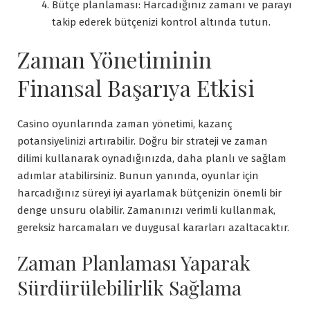
Bütçe planlaması: Harcadığınız zamanı ve parayı
takip ederek bütçenizi kontrol altında tutun.
Zaman Yönetiminin
Finansal Başarıya Etkisi
Casino oyunlarında zaman yönetimi, kazanç
potansiyelinizi artırabilir. Doğru bir strateji ve zaman
dilimi kullanarak oynadığınızda, daha planlı ve sağlam
adımlar atabilirsiniz. Bunun yanında, oyunlar için
harcadığınız süreyi iyi ayarlamak bütçenizin önemli bir
denge unsuru olabilir. Zamanınızı verimli kullanmak,
gereksiz harcamaları ve duygusal kararları azaltacaktır.
Zaman Planlaması Yaparak
Sürdürülebilirlik Sağlama