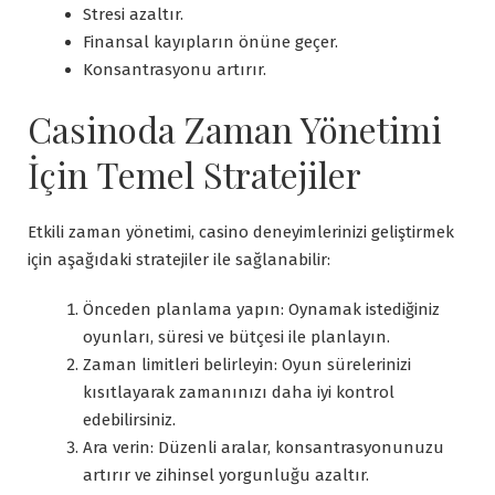
Stresi azaltır.
Finansal kayıpların önüne geçer.
Konsantrasyonu artırır.
Casinoda Zaman Yönetimi
İçin Temel Stratejiler
Etkili zaman yönetimi, casino deneyimlerinizi geliştirmek
için aşağıdaki stratejiler ile sağlanabilir:
Önceden planlama yapın: Oynamak istediğiniz
oyunları, süresi ve bütçesi ile planlayın.
Zaman limitleri belirleyin: Oyun sürelerinizi
kısıtlayarak zamanınızı daha iyi kontrol
edebilirsiniz.
Ara verin: Düzenli aralar, konsantrasyonunuzu
artırır ve zihinsel yorgunluğu azaltır.